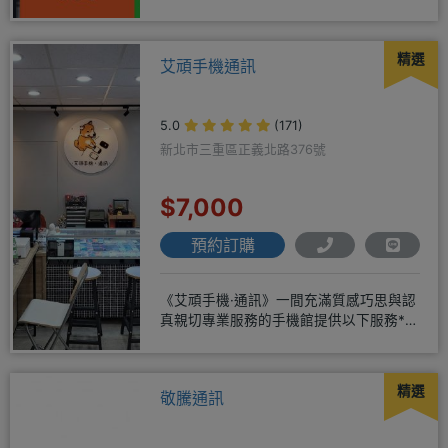
米可！突破手機市場新低價
精選
艾頑手機通訊
5.0
(171)
新北市三重區正義北路376號
$7,000
預約訂購
《艾頑手機·通訊》一間充滿質感巧思與認
真親切專業服務的手機館提供以下服務*免
卡/無卡/手機/3C產品/
精選
敬騰通訊