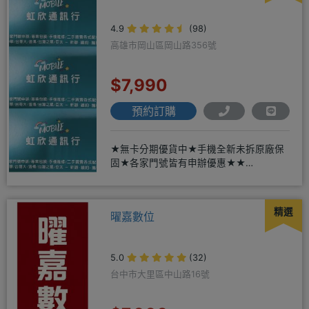
4.9
(98)
高雄市岡山區岡山路356號
$7,990
預約訂購
★無卡分期優貨中★手機全新未拆原廠保
固★各家門號皆有申辦優惠★★
賴:@913mrrsk
精選
曜嘉數位
5.0
(32)
台中市大里區中山路16號