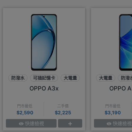
防潑水
可插記憶卡
大電量
大電量
防潑
OPPO A3x
OPPO A
門市最低
二手價
門市最低
$2,590
$2,225
$3,190
快速檢視
快速檢視