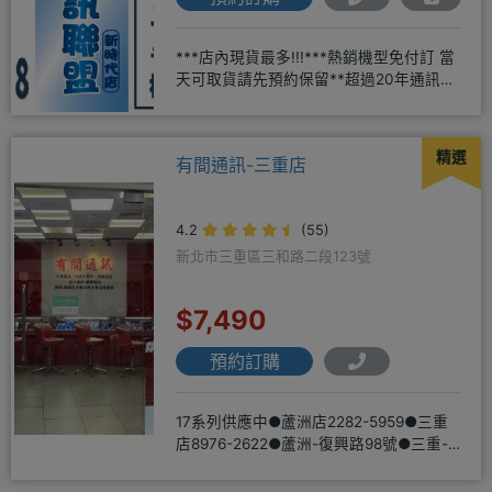
***店內現貨最多!!!***熱銷機型免付訂 當
天可取貨請先預約保留**超過20年通訊經
驗2001年起
精選
有間通訊-三重店
4.2
(55)
新北市三重區三和路二段123號
$7,490
預約訂購
17系列供應中●蘆洲店2282-5959●三重
店8976-2622●蘆洲-復興路98號●三重-
三和路二