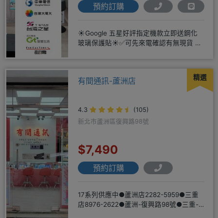
預約訂購
☀️Google 五星好評指定機款立即送鋼化
玻璃保護貼☀️✅可先來電確認有無現貨 ☎️
04-2631
精選
有間通訊-蘆洲店
4.3
(105)
新北市蘆洲區復興路98號
$7,490
預約訂購
17系列供應中●蘆洲店2282-5959●三重
店8976-2622●蘆洲-復興路98號●三重-
三和路二