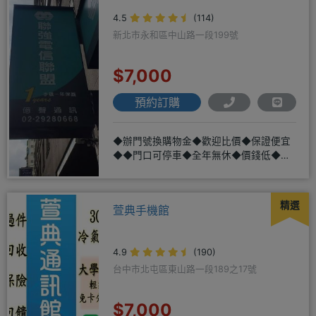
4.5
(114)
新北市永和區中山路一段199號
$7,000
預約訂購
◆辦門號換購物金◆歡迎比價◆保證便宜
◆◆門口可停車◆全年無休◆價錢低◆服
務好◆超低價單機商品需搭配選購
精選
萱典手機館
4.9
(190)
台中市北屯區東山路一段189之17號
$7,000