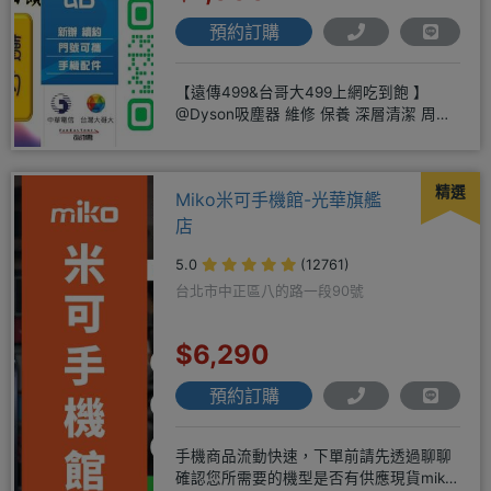
預約訂購
【遠傳499&台哥大499上網吃到飽 】
@Dyson吸塵器 維修 保養 深層清潔 周邊
商品 耗材販售@
精選
Miko米可手機館-光華旗艦
店
5.0
(12761)
台北市中正區八的路一段90號
$6,290
預約訂購
手機商品流動快速，下單前請先透過聊聊
確認您所需要的機型是否有供應現貨miko