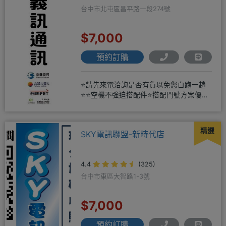
台中市北屯區昌平路一段274號
$7,000
預約訂購
⭐請先來電洽詢是否有貨以免您白跑一趟
⭐⭐空機不強迫搭配件⭐搭配門號方案優惠
更多⭐⭐手機加購滿版玻璃貼+
精選
SKY電訊聯盟-新時代店
4.4
(325)
台中市東區大智路1-3號
$7,000
預約訂購