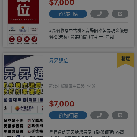
$7,000
預約訂購
#高價收購中古機➤賣場價格皆為現金優惠
價格(未稅) 營業時間 (星期一~星期
日)12:00~20:00
精選
昇昇通信
新北市板橋區中正路144號
$7,000
預約訂購
昇昇通信天天給您最便宜破盤價喔! 各電