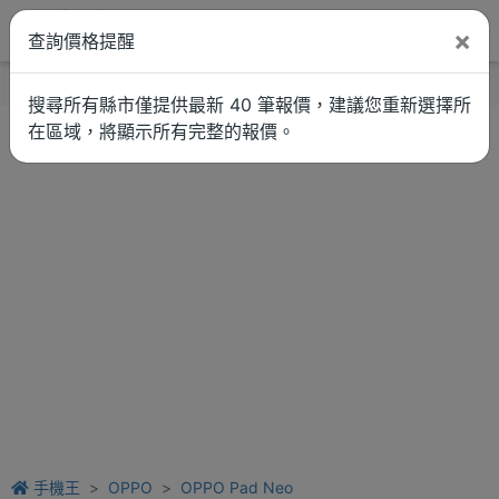
×
查詢價格提醒
找品牌
新聞
車拚
維修估價
搜尋所有縣市僅提供最新 40 筆報價，建議您重新選擇所
在區域，將顯示所有完整的報價。
手機王
OPPO
OPPO Pad Neo