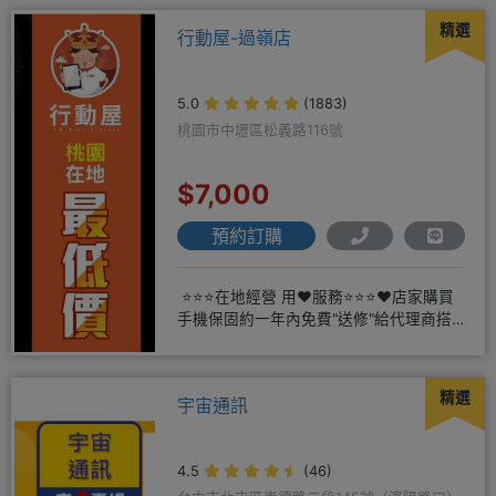
精選
行動屋-過嶺店
5.0
(1883)
桃園市中壢區松義路116號
$7,000
預約訂購
⭐⭐⭐在地經營 用❤️服務⭐⭐⭐❤️店家購買
手機保固約一年內免費"送修"給代理商搭
配門號再享高額折扣
精選
宇宙通訊
4.5
(46)