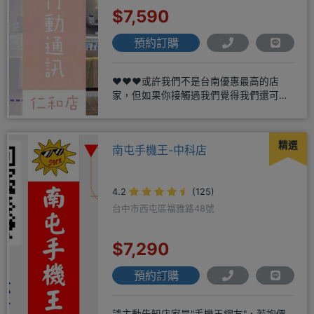
$7,590
預約訂購
❤️❤️❤️或許我們不是台南優惠最高的店
家，但如果你接觸過我們覺得我們還可
以，願意給我們機會，歡迎多詢
精選
南屯手機王-中科店
4.2
(125)
台中市西屯區福雅路48號
$7,290
預約訂購