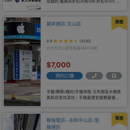
信續約.攜碼高折扣月租599 折扣4000 月
租799 折扣7
精選
揚昇通訊-文山店
4.9
(3130)
台北市文山區辛亥路4段254號
$7,000
預約訂購
手機/轉移/續約/手機保險 北市南區木柵景
美新店安坑深坑，手機最便宜服務最優
質。深耕28年經驗豐富擅於
精選
聯強電訊--永和中山店-億
聲通訊