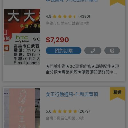
4.9
(4390)
高雄市仁武區仁雄路107號
$7,290
預約訂購
★門號申辦★3C專業維修★周邊配件★現
金分期★專業包膜★購買須知請詳閱＊來
店辦理搭配門號，打卡贈好禮
精選
女王行動通訊-仁和店置頂
5.0
(2679)
台南市東區仁和路53號