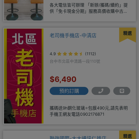
各大電信皆可辦理 「新辦/攜碼/續約」提
供「免卡現金分期」服務高價收購中古機
♥️只要來緯穎 保證你上癮
精選
老司機手機店-中清店
4.9
(1112)
台中市北區中清路一段110號
$6,490
預約訂購
攜碼送9h鋼化玻璃⭐包膜490元,請先表明
手機王網友電話0902176871
精選
聯強國際-大大通訊仁雄店