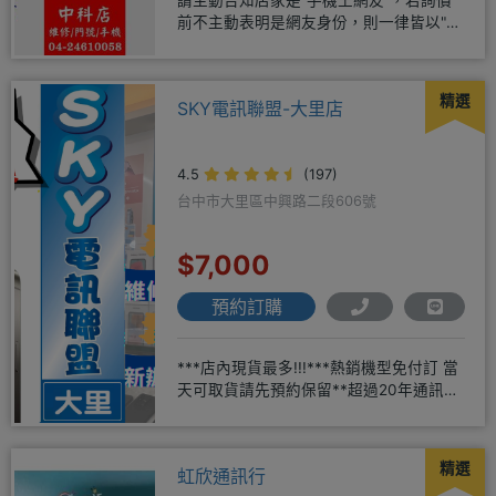
請主動告知店家是"手機王網友"，若詢價
前不主動表明是網友身份，則一律皆以"現
場報價為主"事後不退差價請
精選
SKY電訊聯盟-大里店
4.5
(197)
台中市大里區中興路二段606號
$7,000
預約訂購
***店內現貨最多!!!***熱銷機型免付訂 當
天可取貨請先預約保留**超過20年通訊經
驗2001年起
精選
虹欣通訊行