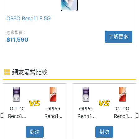
一系列 AI 影像修圖功能，包括 AI 閉眼修復、AI 物件
記憶卡
microSD
消除、AI 影像摳圖等。前置 3,200 萬畫素鏡頭，支援
OPPO Reno11 F 5G
最大擴
2 TB
AI 美顏、臉部解鎖等用途。
充儲存
原廠售價：
空間
了解更多
$11,990
電池容
5000 mAh
量
OPPO Reno12 F 5G (12GB/256GB) 功能特色
顯示螢幕
網友最常比較
◎ 5G + 5G 雙卡雙待
主螢幕
6.67 inch
◎ Android 14 作業系統、ColorOS 14.0.1 操作介面
尺寸
◎ 6.67 吋 2,400 x 1,080pixels 解析度 AMOLED 螢
幕（120Hz 螢幕更新率）
OPPO
OPPO
OPPO
OPPO
主螢幕
2400x1080 pixels
Reno12
Reno12
Reno12
Reno12
解析度
◎ 聯發科天璣 6300 八核心處理器
5G
F 5G
Pro 5G
F 5G
◎ 12GB RAM / 256GB ROM（LPDDR4X／
GB)
256GB
(12GB/256GB)
(12GB/256
主螢幕
92.2 %
對決
對決
UFS2.2）