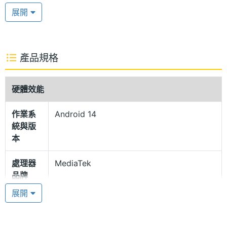
高 120Hz 螢幕更新率，同時提供 60Hz 與 120Hz 兩
展開
檔更新率可選擇。具備低藍光護眼模式，其他還有睡
眠模式、智慧背光以及智慧亮度調整等護眼功能，盡
可能減輕低光環境下對眼睛的負擔。
產品規格
未來星軌外型
硬體效能
OPPO Reno12 F 5G (12GB/256GB) 導入未來星軌外
作業系
Android 14
型設計，主打將奢華手錶的靈感帶入手機背蓋上，呈
統與版
現多角度光澤感，而鏡頭模組還設有星軌 LED 呼吸
本
燈，可針對音樂、通話、充電、通知等情境，自定義
處理器
MediaTek
調節燈光顯示效果。另外，手機重量僅有 187g，搭配
品牌
7.69mm 機身厚度，隨時提供輕薄舒適的握持手感；
展開
内建側邊指紋辨識、立體聲雙喇叭，擁有 IP64 生活防
處理器
Dimensity 6300
型號
水等級。