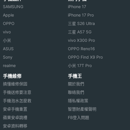
觸控採
SAMSUNG
iPhone 17
樣率
Apple
iPhone 17 Pro
OPPO
三星 S26 Ultra
vivo
三星 A57 5G
小米
vivo X300 Pro
ASUS
OPPO Reno16
相機規格
Sony
OPPO Find X9 Pro
realme
小米 17T Pro
主相機
5000 萬畫素
畫素
手機維修
手機王
搞懂維修保固
關於我們
主相機
CMOS
手機送修要注意
聯絡我們
感光元
手機泡水怎麼救
隱私權政策
件
安卓手機重置
智慧財產權聲明
蘋果安卓跳槽
FB登入問題
主相機
1.8
光圈F
安卓資料轉移