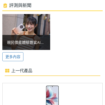
處理器
8
評測與新聞
聯發科天璣 6300
核心數
OPPO Reno12 F 5G (12GB/256GB) 運行 ColorOS
圖形處
Mali-G57 MC2
14.0.1 操作介面，搭載聯發科天璣 6300 處理器，內
理器
建 12GB RAM / 256GB ROM，支援 5G + 5G 雙卡雙
RAM記
12 GB
待，還可透過 microSD 記憶卡最高擴充至 2TB 儲存
親民價能體驗豐富AI功
憶體
空間。連線部分，具備 Wi-Fi 5、藍牙 5.3、NFC 等功
能 OPPO Reno12 F
5G開箱跑分、相機實
能；續航方面，配備 5,000mAh 電池，支援 45W 超
記憶體
LPDDR4X
更多內容
測
格式
級閃充。
上一代產品
ROM儲
256 GB
AI 影像修圖功能
存空間
OPPO Reno12 F 5G (12GB/256GB) 後置 5,000 萬畫
儲存空
UFS2.2
素主鏡頭 + 800 萬畫素超廣角鏡頭 + 200 萬畫素微距
間格式
鏡頭，支援專業人像模式、前後多景錄影，同時内建