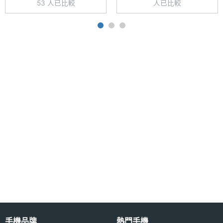
佔比
53 人已比較
人已比較
◎ 前置 3,200 萬畫素鏡頭
主螢幕
2100 nits
◎ 後置 5,000 萬畫素主鏡頭 + 800 萬畫素超廣角鏡
最大亮
頭 + 200 萬畫素微距鏡頭
度
◎ Wi-Fi 5、藍牙 5.3、NFC、紅外線遙控
主螢幕
Flat OLED
◎ 側邊指紋辨識、臉部辨識
材質
◎ 配置 5,000mAh 電量
◎ 採用 USB Type-C 規格，支援 45W 超級閃充
主螢幕
AGC DT-Star2
耐用性
◎ 最高可透過 microSD 記憶卡擴充至 2TB 儲存空間
主螢幕
Yes
※本文為 SOGI 手機王版權所有，未經授權不得轉載使用※
觸控
主螢幕
120 Hz
更新率
主螢幕
240 Hz
手機品牌
熱門手機