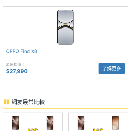
格式
ROM儲
256 GB
OPPO AI 應用
存空間
OPPO Find X9 搭載全新 ColorOS 16，導入多項強大
的 OPPO AI 功能，不僅在影像優化上支援 AI 消除反
儲存空
UFS4.1
間格式
光、AI 消除拖影等進階處理，還具備多元的生成式 AI
OPPO Find X8
應用，全新的一鍵閃記與 AI 記憶倉功能，只需按下快
電池容
7025 mAh
捷鍵即可讓 AI 即時識別螢幕內容，並智慧歸納至記憶
原廠售價：
量
了解更多
$27,990
倉中；搭配與 Gemini 的深度整合，用戶能透過對話快
顯示螢幕
速檢索所需資訊。另外還有 AI 相簿、AI 人像補光、圈
定即搜、AI 筆記助理、AI 文件助理與 AI 聊天建議等
主螢幕
6.59 inch
尺寸
網友最常比較
實用工具。
主螢幕
2760x1256 pixels
原色真彩鏡頭
解析度
OPPO Find X9 後置 5,000 萬畫素主鏡頭 + 5,000 萬