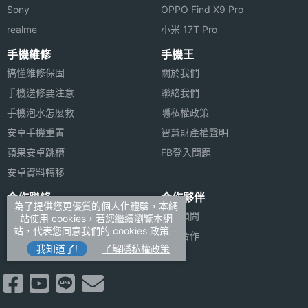
相機等
Sony
OPPO Find X9 Pro
效焦距
realme
小米 17T Pro
第三主
5000 萬畫素
手機維修
手機王
相機畫
搞懂維修保固
關於我們
素
手機送修要注意
聯絡我們
手機泡水怎麼救
隱私權政策
第三主
CMOS
安卓手機重置
智慧財產權聲明
相機感
光元件
蘋果安卓跳槽
FB登入問題
安卓資料轉移
第三主
2.6
合作聯絡
合作夥伴
相機光
為了提供您更優質的個人化體驗，本網
廣告刊登
法律顧問
圈F
站使用 cookies，若您繼續瀏覽本網
站，代表您同意我們的 cookies 政策。
加入商店報價
媒體合作
我知道了!
了解隱私權政策
第三主
73 mm
新聞聯絡
相機等
效焦距