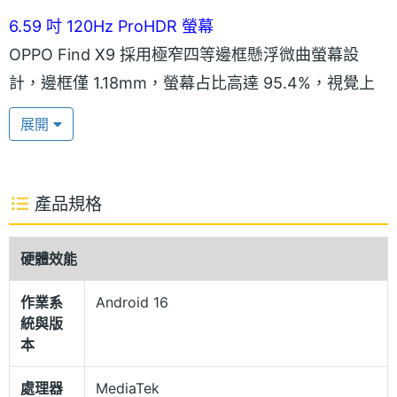
6.59 吋 120Hz ProHDR 螢幕
OPPO Find X9 採用極窄四等邊框懸浮微曲螢幕設
計，邊框僅 1.18mm，螢幕占比高達 95.4%，視覺上
更顯沉浸。配備 6.59 吋 2,760 x 1,256pixels 解析度
展開
ProHDR 螢幕，支援 120Hz 更新率，局部峰值亮度最
高可達 3,600nits，全局峰值亮度則為 1,800nits。通
過德國萊茵 TÜV 護眼認證與 SGS 認證，並支援最低
產品規格
1nit 亮度、3840Hz 高頻 PWM 調光，在各種環境下
都能維持明亮、自然且舒適的觀看體驗。
硬體效能
作業系
Android 16
一體式冷雕玻璃工藝
統與版
OPPO Find X9 以輕薄流暢的機身設計為核心，採用
本
平面螢幕並大幅降低鏡頭模組的凸起，帶來更舒適、
處理器
MediaTek
貼手的握持手感。機身具備 IP66 / IP68 / IP69 防塵防