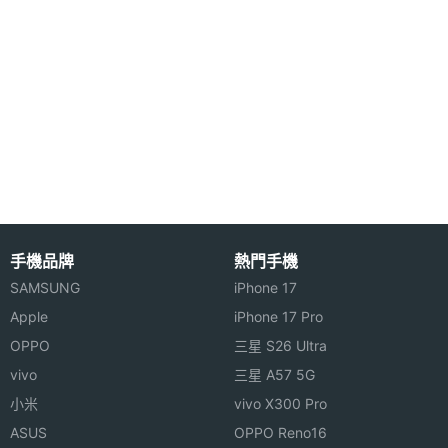
主相機
Yes
UHD
4K錄影
第二主
5000 萬畫素
相機畫
素
第二主
CMOS
相機感
手機品牌
熱門手機
光元件
SAMSUNG
iPhone 17
Apple
iPhone 17 Pro
第二主
2.0
OPPO
三星 S26 Ultra
相機光
vivo
三星 A57 5G
圈F
小米
vivo X300 Pro
第二主
15 mm
ASUS
OPPO Reno16