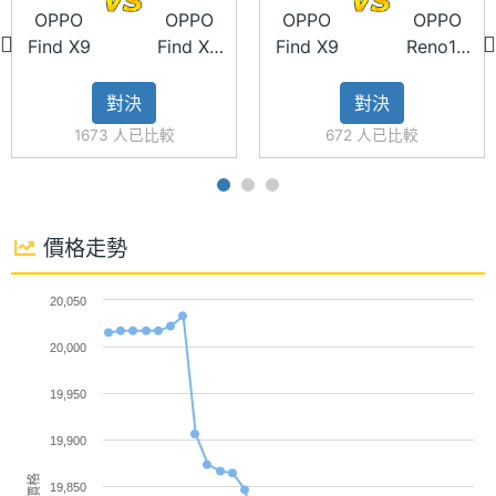
OPPO
OPPO
OPPO
OPPO
主螢幕
460 ppi
畫素超廣角鏡頭 + 5,000 萬畫素潛望式長焦鏡頭 +
Find X9
Find X9
Find X9
Reno15
像素密
200 萬畫素原色真彩鏡頭，同時皆為與哈蘇共同開發
Pro
Pro Max
度
的影像系統，其中主鏡頭擁有 Sony LYT-808 感光元
對決
對決
主螢幕
95.4 %
1673 人已比較
672 人已比較
件、1/1.4 吋感光面積；潛望式長焦鏡頭最高可支援最
佔比
高 120 倍變焦；原色真彩鏡頭則使用 9 光譜通道，透
過 48 分區精準調節色溫，畫面色彩更精準、主體顏
主螢幕
3600 nits
最大亮
色經校正更自然，顏色更接近肉眼所見，結合 3X 人
價格走勢
度
像閃光燈，夜晚下拍人像更美麗。
20,050
主螢幕
AMOLED
材質
4K 120fps Dolby Vision 拍攝
20,000
OPPO Find X9 在錄影能力上全面升級，主鏡頭支援
主螢幕
Gorilla Glass 7i
19,950
4K 120fps Dolby Vision 拍攝，全焦段皆可錄製 4K
耐用性
19,900
60fps 影片，並具備寬廣的 BT.2020 色域、最高 10-
主螢幕
120 Hz
價格
19,850
bit 色深與 14 段動態範圍，輕鬆對應專業級調色與後