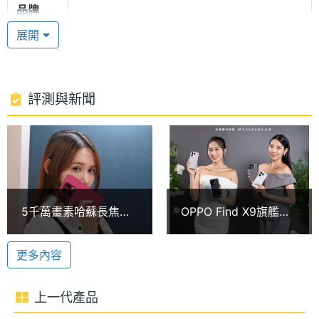
品牌
水等級，並支援濕手觸控。外觀採用一體成型冷雕玻
展開
璃工藝，細緻的磨砂質感兼具高級手感與耐磨耐刮特
處理器
Dimensity 9500
型號
性。機身左側配備快捷鍵，可一鍵開啟自訂的小工
具。
處理器
4.21+3.5+2.7 GHz
評測與新聞
時脈
聯發科天璣 9500 處理器
處理器
8
OPPO Find X9 運行 Android 16 作業系統、ColorOS
核心數
16 操作介面，搭載 3 奈米製程的聯發科天璣 9500 八
圖形處
Mali-G1 Ultra MC12
核心處理器。結合潮汐引擎以及系統級智慧記憶體調
5千萬畫素哈蘇長焦鏡
OPPO Find X9旗艦系
理器
節技術，運存 LPDDR 帶寬提升 12%、CPU 單核性能
頭手機 OPPO Find X9
列發表、規格差異一次
開箱跑分與相機實測
看！X9 Pro搭載2億畫
可提升 22%、GPU 性能提升 11%，結合高性能石墨與
RAM記
12 GB
更多內容
素哈蘇長焦鏡頭
憶體
更大散熱板的冰河散熱系統，高負載狀態也能保持穩
定運行。配備 7,025mAh 電池，支援 80W
上一代產品
記憶體
LPDDR5X
SuperVOOC 超級閃充、50W AirVOOC 無線閃充。