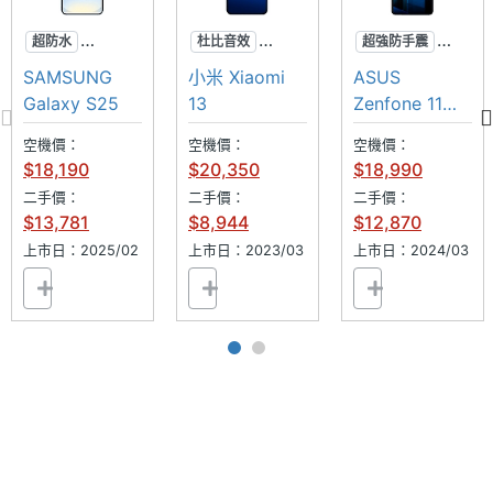
◎ 聯發科天璣 9500 處理器
主相機
1.6
超防水
杜比音效
超強防手震
◎ 12GB RAM + 256GB ROM
光圈F
專業攝影
超防水
無線充電
SAMSUNG
小米 Xiaomi
ASUS
◎ 前置 3,200 萬畫素鏡頭
AI手機
徠卡影像
AI手機
Galaxy S25
13
Zenfone 11
主相機
23 mm
◎ 後置 5,000 萬畫素主鏡頭 + 5,000 萬畫素超廣角鏡
Ultra 256GB
等效焦
空機價：
空機價：
空機價：
頭 + 5,000 萬畫素潛望式長焦鏡頭 + 200 萬畫素原色
距
$18,190
$20,350
$18,990
真彩鏡頭
二手價：
二手價：
二手價：
主相機
Yes
$13,781
$8,944
$12,870
◎ Wi-Fi 7、藍牙 6.0、NFC
LED補
上市日：2025/02
上市日：2023/03
上市日：2024/03
◎ 螢幕指紋辨識、臉部辨識
光燈
◎ 支援 IP66 / IP68 / IP69 防塵防水等級
主相機
Yes
◎ 配置 7,025mAh 電量
自動對
◎ 採用 USB Type-C 規格，支援 80W 超級閃充、
焦
50W 無線閃充
主相機
Yes
光學防
※本文為 SOGI 手機王版權所有，未經授權不得轉載使用※
手震