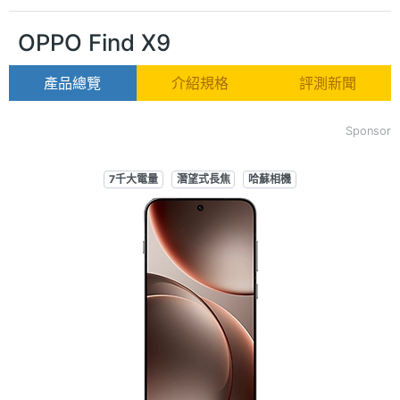
OPPO Find X9
產品總覽
介紹規格
評測新聞
Sponsor
7千大電量
潛望式長焦
哈蘇相機