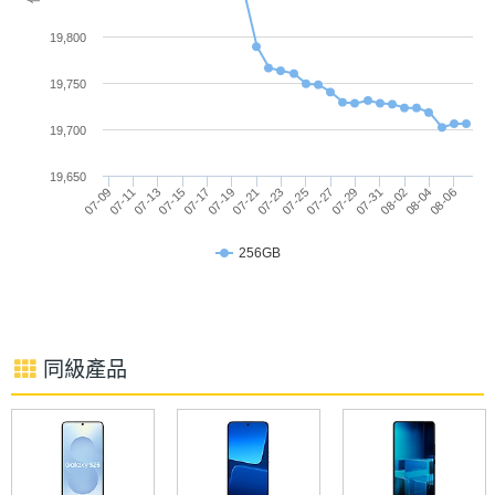
更新率
製流程。機身通過 ACES 與 Dolby Vision 認證，內建
19,800
主螢幕
240 Hz
LUT 調色檔與影片編輯工具，電影級創作一機完成。
19,750
觸控採
另支援哈蘇經典寬幅 XPAN 模式、哈蘇人像模式與
樣率
19,700
Live Photo 實況照片等功能，捕捉每一刻都更具故事
感。
19,650
07-09
07-15
07-21
07-27
08-02
07-11
07-17
07-23
07-29
08-04
07-13
07-19
07-25
07-31
08-06
256GB
相機規格
OPPO Find X9 功能特色
主相機
5000 萬畫素
畫素
同級產品
◎ 5G + 5G 雙卡雙待
◎ Android 16 作業系統、ColorOS 16 操作介面
主相機
CMOS
◎ 6.59 吋 2,760 x 1,256pixels 解析度 AMOLED 螢
感光元
件
幕（120Hz 螢幕更新率）