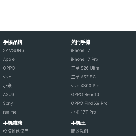
光元件
第二主
2.0
相機光
圈F
手機品牌
熱門手機
第二主
16 mm
SAMSUNG
iPhone 17
相機等
Apple
iPhone 17 Pro
效焦距
OPPO
三星 S26 Ultra
vivo
三星 A57 5G
第三主
5000 萬畫素
相機畫
小米
vivo X300 Pro
素
ASUS
OPPO Reno16
Sony
OPPO Find X9 Pro
第三主
CMOS
realme
小米 17T Pro
相機感
光元件
手機維修
手機王
搞懂維修保固
關於我們