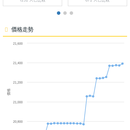
1252 人已比較
672 人已比較
帶來更穩定、更細緻的拍攝體驗。
主螢幕
AMOLED
材質
Live Photo 實況拍攝
主螢幕
Gorilla Glass Victus 2
OPPO Reno15 Pro Max 加入更多樣的 Live Photo 實
價格走勢
耐用性
況拍攝玩法，包含 CCD 閃光實況照片、超廣角實況自
21,600
拍、4K 實況一拍多出、前後同拍、多色補光自拍與實
主螢幕
120 Hz
更新率
況拼圖等功能，帶來更豐富且創意的拍照體驗。直播
21,400
部分也同步升級，具備 AI 直播高光精華片段、三麥克
主螢幕
240 Hz
風環境降噪與旁路充電設計，可在低溫、不易發熱的
觸控採
樣率
21,200
狀態下，穩定連續直播約 6 小時。
價格
21,000
20,800
OPPO Reno15 Pro Max 功能特色
相機規格