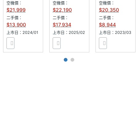
空機價：
空機價：
空機價：
◎ 採用 USB Type-C 規格，支援 80W SUPERVOOC
主相機
Yes
$21,999
$22,190
$20,350
自動對
超級閃充、50W AIRVOOC 無限閃充
二手價：
二手價：
二手價：
焦
$13,900
$17,934
$8,944
※本文為 SOGI 手機王版權所有，未經授權不得轉載使用※
上市日：2024/01
上市日：2025/02
上市日：2023/03
主相機
Yes
光學防
手震
主相機
Yes
UHD
4K錄影
第二主
5000 萬畫素
相機畫
素
第二主
CMOS
相機感