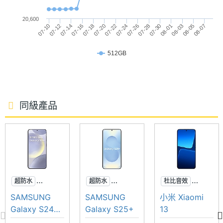
◎ 5G + 5G 雙卡雙待（支援 eSIM）
主相機
2 億畫素
20,600
◎ Android 16 作業系統、ColorOS 16 操作介面
07-10
07-16
07-22
07-28
08-03
07-12
07-18
07-24
07-30
08-05
07-14
07-20
07-26
08-01
08-07
畫素
◎ 6.32 吋 2,640 x 1,216pixels 解析度 AMOLED 螢
主相機
CMOS
512GB
幕（120Hz 螢幕更新率）
感光元
◎ 聯發科天璣 8450 八核心處理器
件
◎ 12GB RAM / 512GB ROM
主相機
1.8
同級產品
◎ Wi-Fi 6、藍牙 5.4、NFC
光圈F
◎ 前置 5,000 萬畫素鏡頭
◎ 後置 2 億畫素主鏡頭 + 5,000 萬畫素超廣角鏡頭 +
主相機
24 mm
等效焦
5,000 萬畫素長焦鏡頭
距
◎ IP69 防塵防水等級
超防水
超防水
杜比音效
◎ 水中相機模式、濕手螢幕觸控
主相機
Yes
專業攝影
專業攝影
超防水
SAMSUNG
SAMSUNG
小米 Xiaomi
LED補
◎ 螢幕指紋辨識、臉部辨識
AI手機
AI手機
徠卡影像
Galaxy S24+
Galaxy S25+
13
光燈
◎ 配置 6,500mAh 電量
256GB