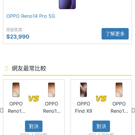
摘記，可即時掌握跨語言對話內容，讓會議記錄與日
電池容
6500 mAh
量
常整理更省時省力。內建 Gemini Live 智慧對話應
OPPO Reno14 Pro 5G
用，讓生成式 AI 深度融入使用情境，成為生活中不可
顯示螢幕
或缺的數位夥伴。此外還支援動態景深桌布、AI 實景
原廠售價：
了解更多
$23,990
主螢幕
6.78 inch
對話與跨系統實況照片互傳等多項實用功能。
尺寸
2 億畫素 OIS 主鏡頭
主螢幕
2772x1272 pixels
解析度
網友最常比較
OPPO Reno15 Pro Max 後置三鏡頭主相機，分別採
用 2 億畫素 OIS 主鏡頭 + 5,000 萬畫素超廣角鏡頭 +
主螢幕
450 ppi
5,000 萬畫素 3.5 倍潛望式長焦鏡頭，具備超清晰暗
像素密
度
光影像系統，在低光源環境下能自動提升亮部細節並
OPPO
OPPO
OPPO
OPPO
保留暗部層次，讓夜拍畫面依然清晰純淨；同時支援
Reno15
Reno15
Find X9
Reno15
主螢幕
1800 nits
4K 超清晰錄影與 4K 水下錄影。前置鏡頭為 100 度廣
Pro
Pro Max
Pro Max
最大亮
度
角、5,000 萬畫素自拍配置，搭配 EIS 防手震技術，
對決
對決