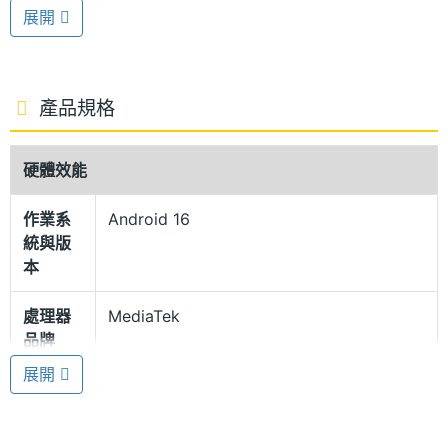
1.15mm，帶來更沉浸的全螢幕視覺體驗。支援 10.7
展開
億色顯示與 120Hz 更新率，畫面細緻又流暢。HBM
值亮度可達 1,800nits，戶外觀看依然清晰明亮，同時
具備 2,160Hz 高頻 PWM 護眼調光，有效減少長時間
產品規格
使用時的眼睛疲勞。
硬體效能
冷雕玻璃工藝相機模組
作業系
Android 16
OPPO Reno15 Pro Max 機身採用一體冷雕玻璃相機
統與版
模組與金屬中框，以高亮冰透玻璃搭配全息光刻工
本
藝，在背蓋呈現 3D 極光紋路，帶來高雅、通透的高
處理器
MediaTek
級質感。防護方面，具備 IP69 防塵防水等級，搭配
品牌
360° 抗摔機身，提高日常使用的耐用性。
展開
處理器
Dimensity 8450
型號
聯發科天璣 8450