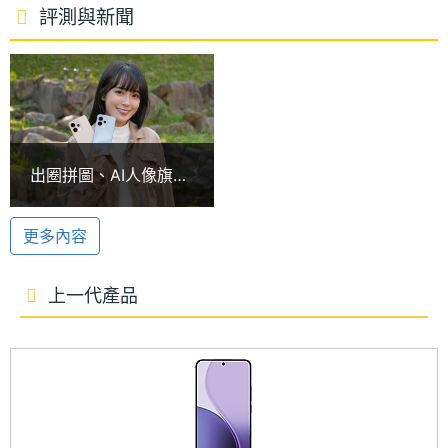
OPPO Reno15 Pro Max 搭載聯發科天璣 8450 處理
處理器
8
評測與新聞
器，提供 12GB RAM / 512GB ROM 規格版本，支援
核心數
eSIM、Wi-Fi 6、藍牙 5.4、NFC 等功能；導入 AI 奈
圖形處
Mali-G720 MC7
米多重散熱系統，主打奈米流體強化散熱、冰封石墨
理器
散熱以及 AI 溫控算法，控制機身溫度、提升核心運行
RAM記
12 GB
穩定性；針對通訊部分，新增側邊天線搭配網路低時
出圈拼圖、AI人像旗
憶體
延引擎，搭配通訊增強晶片、Wi-Fi 加速晶片，網路更
艦！OPPO Reno15
Pro與Reno15 Pro
高速、穩定。續航方面，配備 6,500mAh 大容量電
記憶體
LPDDR5X
更多內容
Max開箱體驗
格式
池，支援 80W SUPERVOOC 超級閃充。
上一代產品
ROM儲
512 GB
AI 通話翻譯與語音摘記
存空間
OPPO Reno15 Pro Max 同樣搭載全新「超級工具
儲存空
UFS3.1
箱」，全面提升日常溝通與工作效率，讓手機更像智
間格式
慧助理。新增的 AI 通話翻譯、AI 通話摘要與 AI 語音