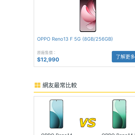
成片、AI 表情替換、AI 風格復刻等功能。
主螢幕解析度
2370x1080 pixels
主螢幕佔比
93 %
主螢幕材質
AMOLED
OPPO Reno13 F 5G (8GB/256GB)
OPPO Reno14 F 5G 功能特色
主螢幕耐用性
AGC Dragontrail DT-S
原廠售價：
◎ 5G + 5G 雙卡雙待（支援 eSIM）
了解更多
$12,990
主螢幕更新率
120 Hz
◎ Android 15 作業系統、ColorOS 15 
◎ 6.57 吋 2,370 x 1,080pixels 解
主螢幕觸控採樣
240 Hz
◎ Qualcomm Snapdragon 6 Gen 1
網友最常比較
率
◎ 8GB RAM / 256GB ROM、12GB RAM 
◎ Wi-Fi 5、藍牙 5.1、NFC
◎ 前置 3,200 萬畫素鏡頭
◎ 後置 5,000 萬畫素鏡頭 + 800 萬畫
相機規格
◎ IP66/68/69 防塵防水等級