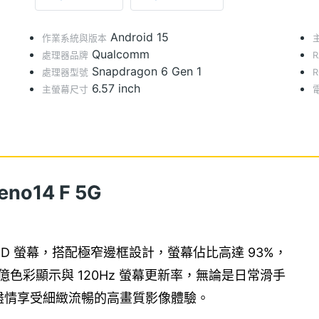
Android 15
作業系統與版本
Qualcomm
處理器品牌
Snapdragon 6 Gen 1
處理器型號
6.57 inch
主螢幕尺寸
no14 F 5G
吋 AMOLED 螢幕，搭配極窄邊框設計，螢幕佔比高達 93%，
 億色彩顯示與 120Hz 螢幕更新率，無論是日常滑手
盡情享受細緻流暢的高畫質影像體驗。