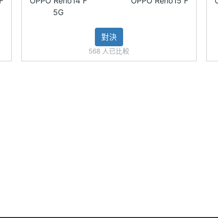
F
OPPO Reno14 F
OPPO Reno15 F
5G
對決
568 人已比較
SUPERVOOC 超級閃充
2TB 儲存空間
用※