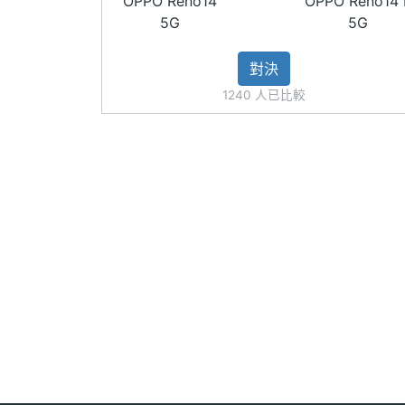
OPPO Reno14
OPPO Reno14 
◎ 水中相機模式、濕手螢幕觸控
5G
5G
主相機畫素
5000 萬畫素
◎ 螢幕指紋辨識、臉部辨識
對決
主相機感光元件
CMOS
◎ 配置 6,000mAh 電量
1240 人已比較
◎ 採用 USB Type-C 規格，支援 45W 
主相機光圈F
1.8
◎ 支援 microSD 記憶卡，最高可擴充至 
主相機LED補光
Yes
※本文為 SOGI 手機王版權所有，未經授權不得轉載使
燈
主相機自動對焦
Yes
主相機光學防手
Yes
震
主相機UHD 4K
Yes
錄影
第二主相機畫素
800 萬畫素