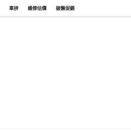
車拚
維修估價
破盤促銷