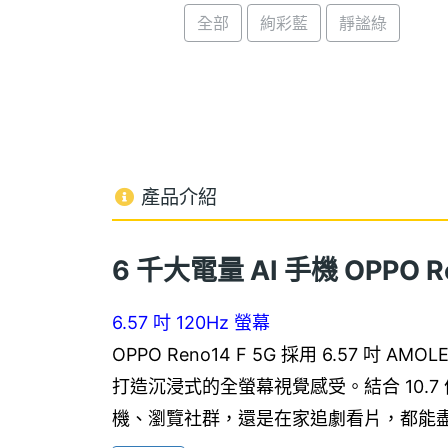
全部
絢彩藍
靜謐綠
產品介紹
6 千大電量 AI 手機 OPPO Re
6.57 吋 120Hz 螢幕
OPPO Reno14 F 5G 採用 6.57 
打造沉浸式的全螢幕視覺感受。結合 10.7
機、瀏覽社群，還是在家追劇看片，都能