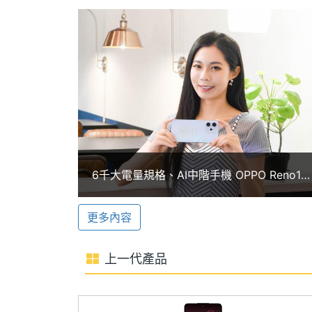
慧助理；新增 AI 通話翻譯、AI 通話摘
筆記與日常紀錄都更高效。內建 Gemini L
記憶體格式
LPDDR5X
常，成為日常不可或缺的數位助理。
ROM儲存空間
256 GB
5,000 萬畫素主鏡頭
儲存空間格式
UFS3.1
OPPO Reno14 F 5G 後置三鏡頭主相機，
記憶卡
microSD
超廣角鏡頭 + 200 萬畫素微距鏡頭，
亮部細節、保留暗部層次，輕鬆拍出清晰純
最大擴充儲存空
2 TB
6千大電量規格、AI中階手機 OPPO Reno14
4K 水下錄影功能。
間
F 5G開箱
更多內容
電池容量
6000 mAh
OPPO AI 影像技術
OPPO Reno14 F 5G 加入全新「A
顯示螢幕
上一代產品
超廣角與長焦鏡頭的分區補光，輔以 AI
主螢幕尺寸
6.57 inch
提升曝光與膚色準確度，加上獨家 CCD 