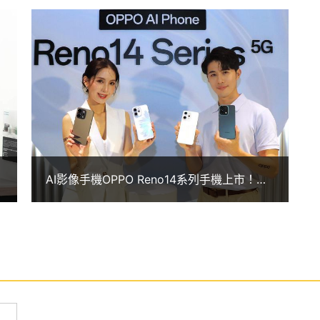
要與 AI 語音摘記，快速掌握跨語言對話重點，讓會議
ive 智慧對話應用，讓生成式 AI 全面融入手機日
分別採用 5,000 萬畫素 OIS 主鏡頭 + 800 萬畫素
具備超清晰暗光影像系統加持，低光源環境可自動提升
淨的夜間畫面；支援 4K 超清晰錄影，更全球首發
AI影像手機OPPO Reno14系列手機上市！規
格、價格及早鳥優惠一次看
I 閃光影像」，硬體上升級 3 顆閃光燈，不僅支援主鏡頭、
 場景判斷及降噪演算法調節，在逆光、高對比環境中
風格調教，一鍵拍出復古時尚感。其他還有 AI 靈感