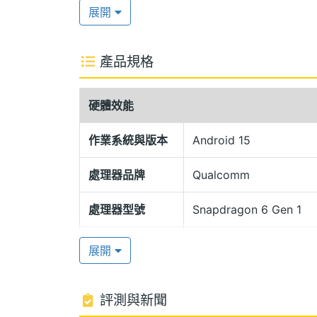
展開
冷雕玻璃工藝機身
OPPO Reno14 F 5G 採用冷雕玻
產品規格
宛如魚尾鱗片般細膩多彩，光影下綻放五彩動
濕手螢幕觸控功能，帶來安心的全天候使
硬體效能
高通 Snapdragon 6 Gen 1
作業系統與版本
Android 15
OPPO Reno14 F 5G 搭載 Qualcomm S
處理器品牌
Qualcomm
256GB ROM、12GB RAM / 256GB 
儲存空間；導入 AI 奈米多重散熱系統
處理器型號
Snapdragon 6 Gen 1
6,000mAh 大容量電池，支援 45W S
處理器核心數
8
展開
AI 通話翻譯與語音摘記
圖形處理器
Adreno 710
OPPO Reno14 F 5G 推出全新超
評測與新聞
RAM記憶體
12 GB, 8 GB