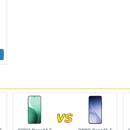
TAR D+
操作介面
析度 AMOLED 螢幕（120Hz 螢幕更新率）
 八核心處理器
/ 256GB ROM
素超廣角鏡頭 + 200 萬畫素長焦鏡頭