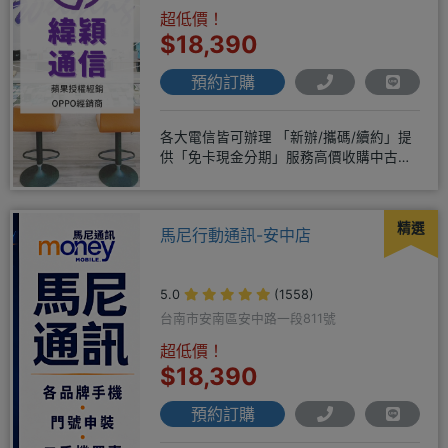
超低價！
$18,390
預約訂購
各大電信皆可辦理 「新辦/攜碼/續約」提
供「免卡現金分期」服務高價收購中古機
♥️只要來緯穎 保證你上癮
精選
馬尼行動通訊-安中店
5.0
(1558)
台南市安南區安中路一段811號
超低價！
$18,390
預約訂購