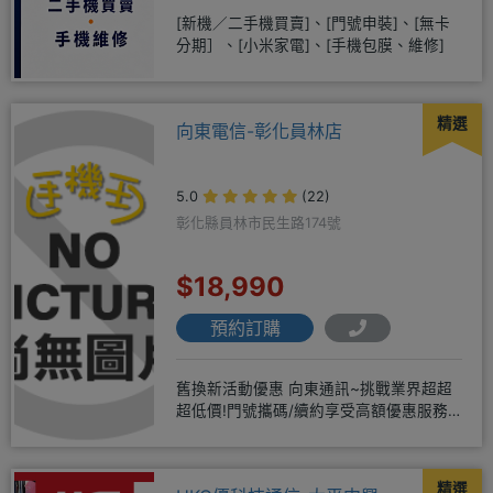
[新機／二手機買賣]、[門號申裝]、[無卡
分期］、[小米家電]、[手機包膜、維修]
精選
向東電信-彰化員林店
5.0
(22)
彰化縣員林市民生路174號
$18,990
預約訂購
舊換新活動優惠 向東通訊~挑戰業界超超
超低價!門號攜碼/續約享受高額優惠服務
不打折，舊機手機還能享受舊
精選