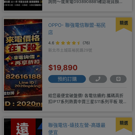
詢問～或來電0938908881確認現貨顏色
時~請先告知手機王
精選
OPPO- 聯強電信聯盟-裕民
店
4.6
(76)
新北市土城區裕民路29號
$19,890
預約訂購
給您最便宜破盤價! 各電信續約.攜碼高折
扣IP17系列熱賣中買三星S11系列平板 現
貨供應中無卡分期快
精選
聯強電信-遠技左營-高雄最
便宜