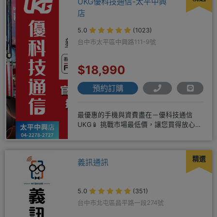
UKG優科技通信-太平中興
店
5.0
(1023)
台中市太平區中興路111-9號
$18,990
預約訂購
最優惠的手機與資費盡在－優科技通信
UKG📱 挑戰市場最低價，讓您買得放心又
划算！無論是手機還是電信資費
精選
義訊通訊
5.0
(351)
台中市北屯區昌平路一段274號