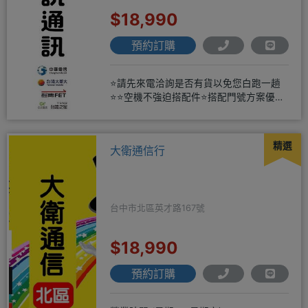
$18,990
預約訂購
⭐請先來電洽詢是否有貨以免您白跑一趟
⭐⭐空機不強迫搭配件⭐搭配門號方案優惠
更多⭐⭐手機加購滿版玻璃貼+
精選
大衛通信行
台中市北區英才路167號
$18,990
預約訂購