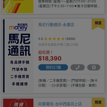
營業時間 (星期一~星期六)11:00~21:00
(星期日)下午2:30~7:00★無卡分期申辦
方便
精選
馬尼行動通訊-永康店
5.0
(5858)
台南市永康區中華二路326號
超低價！
$18,390
預約訂購
[新機／二手機買賣]、[門號申裝]、[無卡
分期］、[小米家電]、[手機包膜、維修]
精選
向東電信-台中西區向上店