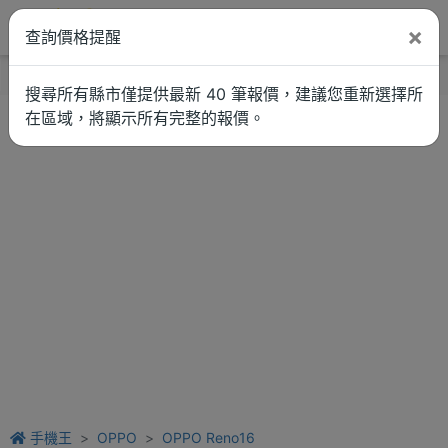
×
查詢價格提醒
找品牌
新聞
車拚
維修估價
搜尋所有縣市僅提供最新 40 筆報價，建議您重新選擇所
在區域，將顯示所有完整的報價。
手機王
OPPO
OPPO Reno16