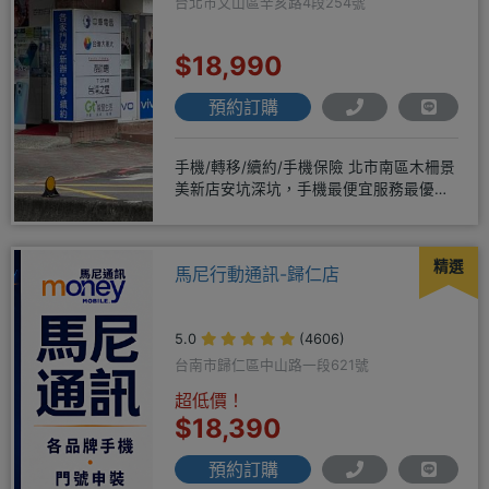
台北市文山區辛亥路4段254號
$18,990
預約訂購
手機/轉移/續約/手機保險 北市南區木柵景
美新店安坑深坑，手機最便宜服務最優
質。深耕28年經驗豐富擅於
精選
馬尼行動通訊-歸仁店
5.0
(4606)
台南市歸仁區中山路一段621號
超低價！
$18,390
預約訂購