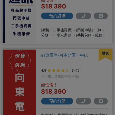
$18,390
預約訂購
[新機／二手機買賣]、[門號申裝]、[無卡
分期］、[小米家電]、[手機包膜、維修]
精選
向東電信-台中北區一中店
4.9
(3475)
台中市北區錦南街19-11號
超低價！
$18,390
預約訂購