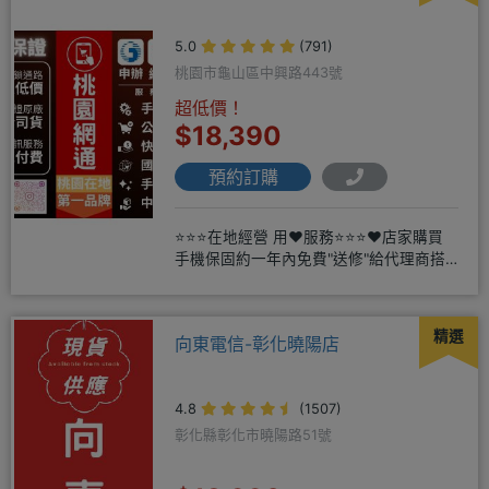
5.0
(791)
桃園市龜山區中興路443號
超低價！
$18,390
預約訂購
⭐⭐⭐在地經營 用❤️服務⭐⭐⭐❤️店家購買
手機保固約一年內免費"送修"給代理商搭
配門號再享高額折扣，
精選
向東電信-彰化曉陽店
4.8
(1507)
彰化縣彰化市曉陽路51號