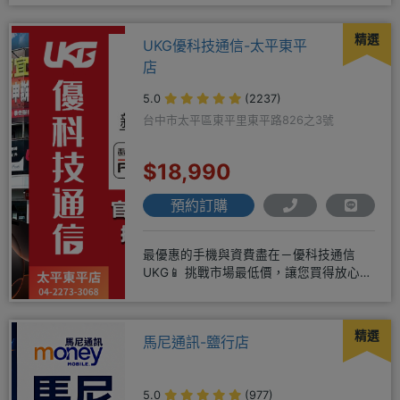
精選
UKG優科技通信-太平東平
店
5.0
(2237)
台中市太平區東平里東平路826之3號
$18,990
預約訂購
最優惠的手機與資費盡在－優科技通信
UKG📱 挑戰市場最低價，讓您買得放心又
划算！無論是手機還是電信資費
精選
馬尼通訊-鹽行店
5.0
(977)