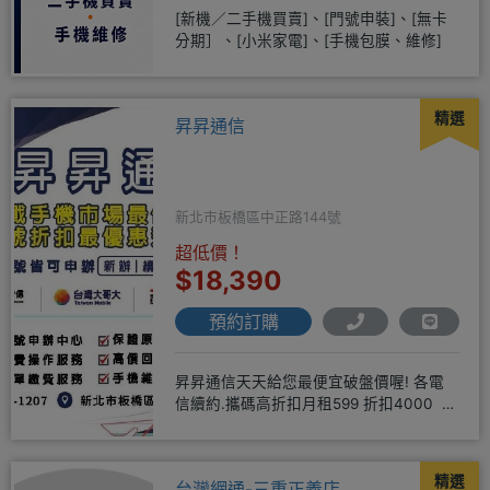
[新機／二手機買賣]、[門號申裝]、[無卡
分期］、[小米家電]、[手機包膜、維修]
精選
昇昇通信
新北市板橋區中正路144號
超低價！
$18,390
預約訂購
昇昇通信天天給您最便宜破盤價喔! 各電
信續約.攜碼高折扣月租599 折扣4000 月
租799 折扣7
精選
台灣網通-三重正義店