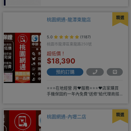
精選
桃園網通-龍潭東龍店
5.0
(1187)
桃園市龍潭區東龍路250號
超低價！
$18,390
預約訂購
⭐⭐⭐在地經營 用❤️服務⭐⭐⭐❤️店家購買
手機保固約一年內免費"送修"給代理商搭
配門號再享高額折扣，
精選
桃園網通-內壢二店