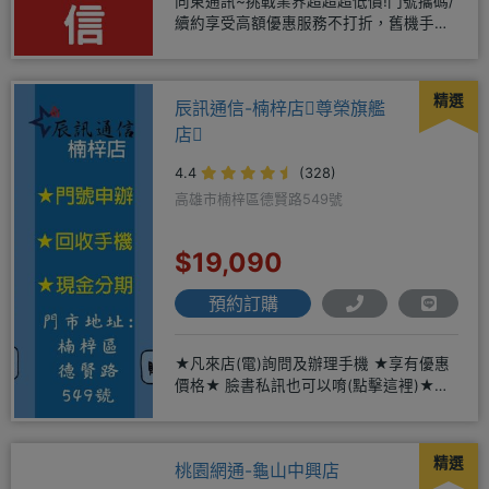
向東通訊~挑戰業界超超超低價!門號攜碼/
續約享受高額優惠服務不打折，舊機手機
還能享受舊換新加碼優惠!!
精選
辰訊通信-楠梓店尊榮旗艦
店
4.4
(328)
高雄市楠梓區德賢路549號
$19,090
預約訂購
★凡來店(電)詢問及辦理手機 ★享有優惠
價格★ 臉書私訊也可以唷(點擊這裡)★免
卡現金分期→免頭期免手
精選
桃園網通-龜山中興店