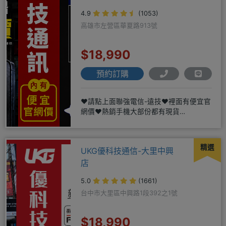
4.9
(1053)
高雄市左營區華夏路913號
$18,990
預約訂購
❤️請點上面聯強電信-遠技❤️裡面有便宜官
網價❤️熱銷手機大部份都有現貨
https://yujimob
精選
UKG優科技通信-大里中興
店
5.0
(1661)
台中市大里區中興路1段392之1號
$18,990