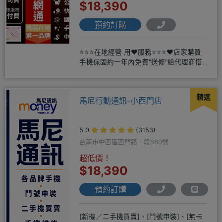
$18,390
預約訂購
⭐⭐⭐在地經營 用❤️服務⭐⭐⭐❤️店家購買
手機保固約一年內免費"送修"給代理商搭
配門號再享高額折扣，
精選
馬尼行動通訊-小西門店
5.0
(3153)
台南市中西區西門路一段680號
超低價！
$18,390
預約訂購
[新機／二手機買賣]、[門號申裝]、[無卡