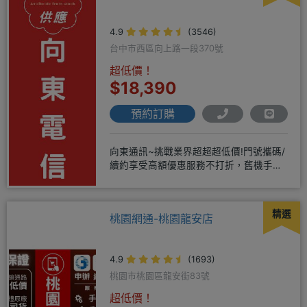
4.9
(3546)
台中市西區向上路一段370號
超低價！
$18,390
預約訂購
向東通訊~挑戰業界超超超低價!門號攜碼/
續約享受高額優惠服務不打折，舊機手機
還能享受舊換新加碼優惠!!
精選
桃園網通-桃園龍安店
4.9
(1693)
桃園市桃園區龍安街83號
超低價！