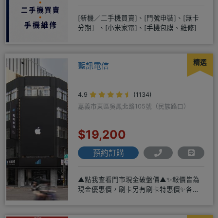
[新機／二手機買賣]、[門號申裝]、[無卡
分期］、[小米家電]、[手機包膜、維修]
精選
藍訊電信
4.9
(1134)
嘉義市東區吳鳳北路105號（民族路口）
$19,200
預約訂購
▲點我查看門市現金破盤價▲✨報價皆為
現金優惠價，刷卡另有刷卡特惠價✨各大
品牌手機皆有(門號：✔續約 ✔