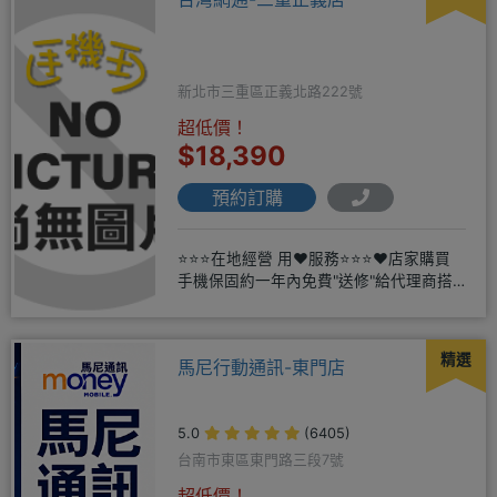
新北市三重區正義北路222號
超低價！
$18,390
預約訂購
⭐⭐⭐在地經營 用❤️服務⭐⭐⭐❤️店家購買
手機保固約一年內免費"送修"給代理商搭
配門號再享高額折扣，
精選
馬尼行動通訊-東門店
5.0
(6405)
台南市東區東門路三段7號
超低價！