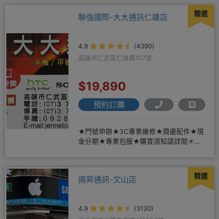
精選
聯強國際-大大通訊仁雄店
4.9
(4390)
高雄市仁武區仁雄路107號
$19,890
預約訂購
★門號申辦★3C專業維修★周邊配件★現
金分期★專業包膜★購買須知請詳閱＊來
店辦理搭配門號，打卡贈好禮
精選
揚昇通訊-文山店
4.9
(3130)