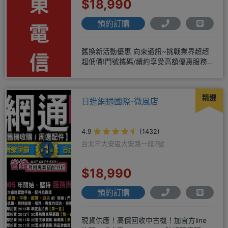
$18,990
預約訂購
舊換新活動優惠 向東通訊~挑戰業界超超
超低價!門號攜碼/續約享受高額優惠服務
不打折，舊機手機還能享受舊
精選
日進網通國際-微風店
4.9
(1432)
台北市大安區大安路一段7號
$18,990
預約訂購
現貨供應！高價回收中古機！加官方line