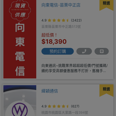
精選
向東電信-苗栗中正店
4.9
(2422)
苗栗縣苗栗市中正路513號
超低價！
$18,390
預約訂購
向東通訊~挑戰業界超超超低價!門號攜碼/
續約享受高額優惠服務不打折，舊機手機
還能享受舊換新加碼優惠!!
精選
緯穎通信
4.9
(627)
桃園市桃園區大業路一段394號