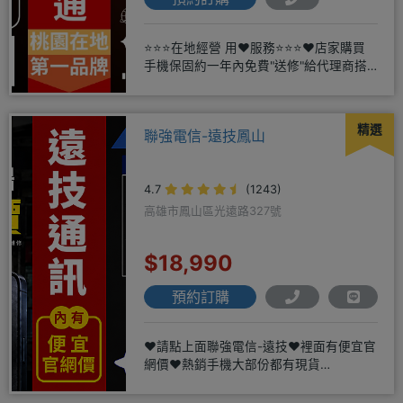
⭐⭐⭐在地經營 用❤️服務⭐⭐⭐❤️店家購買
手機保固約一年內免費"送修"給代理商搭
配門號再享高額折扣，
精選
聯強電信-遠技鳳山
4.7
(1243)
高雄市鳳山區光遠路327號
$18,990
預約訂購
❤️請點上面聯強電信-遠技❤️裡面有便宜官
網價❤️熱銷手機大部份都有現貨
https://yujimob