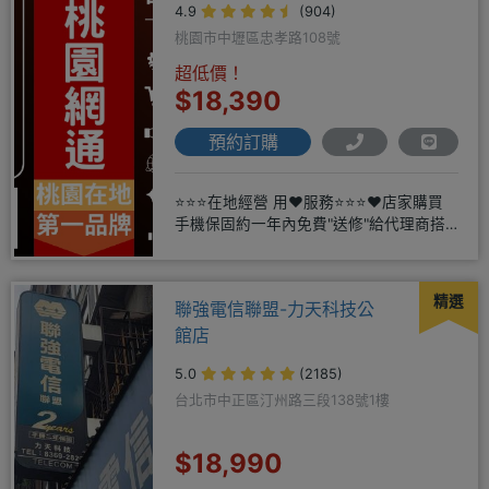
4.9
(904)
桃園市中壢區忠孝路108號
超低價！
$18,390
預約訂購
⭐⭐⭐在地經營 用❤️服務⭐⭐⭐❤️店家購買
手機保固約一年內免費"送修"給代理商搭
配門號再享高額折扣，
精選
聯強電信聯盟-力天科技公
館店
5.0
(2185)
台北市中正區汀州路三段138號1樓
$18,990