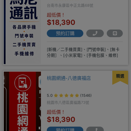
台南市永康區中正北路68號
超低價！
$18,390
預約訂購
[新機／二手機買賣]、[門號申裝]、[無卡
分期］、[小米家電]、[手機包膜、維修]
精選
桃園網通-八德廣福店
5.0
(1546)
桃園市八德區廣福路73號
超低價！
$18,390
預約訂購