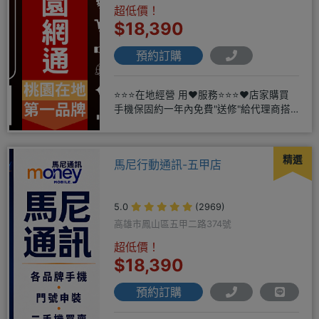
超低價！
$18,390
預約訂購
⭐⭐⭐在地經營 用❤️服務⭐⭐⭐❤️店家購買
手機保固約一年內免費"送修"給代理商搭
配門號再享高額折扣，
精選
馬尼行動通訊-五甲店
5.0
(2969)
高雄市鳳山區五甲二路374號
超低價！
$18,390
預約訂購