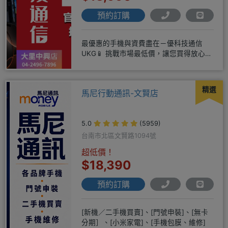
預約訂購
最優惠的手機與資費盡在－優科技通信
UKG📱 挑戰市場最低價，讓您買得放心又
划算！無論是手機還是電信資費
精選
馬尼行動通訊-文賢店
5.0
(5959)
台南市北區文賢路1094號
超低價！
$18,390
預約訂購
[新機／二手機買賣]、[門號申裝]、[無卡
分期］、[小米家電]、[手機包膜、維修]