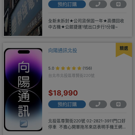
預約訂購
全新未拆封★公司貨保固一年★高價回收
中古機★公館捷運1號出口步行1分鐘~
精選
向陽通訊北投
5.0
(156)
台北市北投區尊賢街220號
$18,990
預約訂購
北投區尊賢街220號 02-2821-3911門口好
停車 不擔心開單拖吊來店表明手機王網
友 才能享有