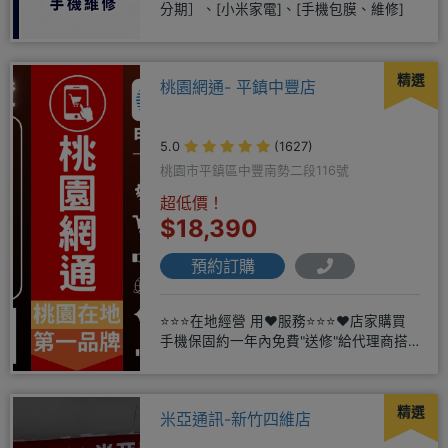
分期］、[小米家電]、[手機包膜、維修]
精選
桃園網通- 平鎮中豐店
5.0
(1627)
桃園市平鎮區中豐南勢二段116號
超低價！
$18,390
預約訂購
⭐⭐⭐在地經營 用❤️服務⭐⭐⭐❤️店家購買
手機保固約一年內免費"送修"給代理商搭
配門號再享高額折扣，
精選
米亞通訊-新竹四維店