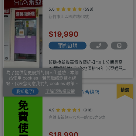
5.0
(598)
新竹市北區四維路63號
$19,990
預約訂購
舊機換新機高價收價折扣^無卡分期最高
36期輕鬆付^☄y在地深耕14年 米亞通訊四
為了提供您更優質的個人化體驗，本網
維門市原南大路米亞通訊
站使用 cookies，若您繼續瀏覽本網
站，代表您同意我們的 cookies 政策。
精選
我知道了!
了解隱私權政策
承靜數位通訊-六合總店
4.9
(918)
高雄市新興區六合一路103之5號
$18,990