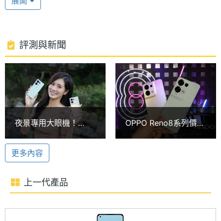
展開
業系統、ColorOS 12.1 操作介面，搭載台積電 6nm
處理器
Dimensity 1300
型號
製程的聯發科天璣 1300 八核心處理器，內建 8GB
RAM + 256GB ROM，具備 5G + 5G 雙卡雙待，支援
處理器
3 GHz
評測與新聞
Wi-Fi 6、藍牙 5.3、NFC 功能。
時脈
處理器
8
隔空手勢操作
核心數
OPPO Reno8 5G (8GB/256GB) 内建 4,500mAh 電
圖形處
Mali-G77 MC9
池，支援 80W SuperVOOC 超級閃充。新增隔空操作
夜景專用大眼機！
OPPO Reno8系列價格
理器
YouTube 功能，只要透過手掌按壓的懸浮手勢，可在
OPPO Reno8與Reno8
15990起 Reno8 Pro規
Pro開箱比較
格升級成超大杯
全螢幕模式中暫停與播放影片。
RAM記
8 GB
更多內容
憶體
超級動態夜景
上一代產品
記憶體
LPDDR4X
OPPO Reno8 5G (8GB/256GB) 後置 5,000 萬畫素
格式
主鏡頭 + 800 萬畫素超廣角鏡頭 + 200 萬畫素微距鏡