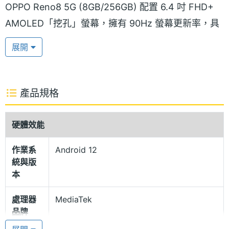
OPPO Reno8 5G (8GB/256GB) 配置 6.4 吋 FHD+
AMOLED「挖孔」螢幕，擁有 90Hz 螢幕更新率，具
備 800nits 亮度，支援螢幕指紋辨識功能；正面覆蓋
展開
第五代康寧大猩猩玻璃，提升抗刮耐磨的保護力。
一體成型流線機身
產品規格
OPPO Reno8 5G (8GB/256GB) 採用輕薄機身 + 平
面中框設計，搭配 75 度微弧形主相機模組，整體厚度
硬體效能
僅 7.67mm，具備一體成形的視覺美學，提供「晨曦
作業系
Android 12
金」、「微光黑」等顏色款式；其中「晨曦金」選用
統與版
五重工藝打造豐富的紋理光影和色彩漸變效果。
本
處理器
MediaTek
聯發科天璣 1300
品牌
OPPO Reno8 5G (8GB/256GB) 運行 Android 12 作