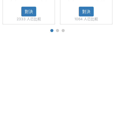
5G
Pro 5G
5G
5G
度
◎ 前鏡頭 3,200 萬畫素
B)
(8GB/256GB)
(8GB/256GB)
對決
對決
◎ 後鏡頭 5,000 萬畫素 + 800 萬畫素 + 200 萬畫素
主螢幕
90.8 %
2333 人已比較
1064 人已比較
佔比
◎ Wi-Fi 6、藍牙 5.3、NFC
◎ 光感螢幕指紋辨識、臉部辨識
主螢幕
800 nits
◎ 遊戲閃電啟動 2.0
最大亮
◎ 配置 4,500mAh 電量
度
◎ 採用 USB Type-C 規格，支援 80W SuperVOOC
主螢幕
AMOLED
超級閃充
材質
（電壓 220V 時，最大功率為 80W；台灣電壓
主螢幕
Gorilla Glass 5
110V，因此最大功率為 66W）
耐用性
※本文為 SOGI 手機王版權所有，未經授權不得轉載使用※
主螢幕
Yes
觸控