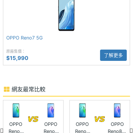
ROM儲
256 GB
頭，擁有超級動態夜景模式，可提升 4 倍夜間錄影的
存空間
動態範圍。前置 3,200 萬畫素鏡頭，具備硬體級
DOL-HDR，即使是逆光或黑暗場景拍攝，也能捕捉清
儲存空
UFS3.1
間格式
晰的色彩。
OPPO Reno7 5G
電池容
4500 mAh
原廠售價：
量
了解更多
$15,990
顯示螢幕
OPPO Reno8 5G (8GB/256GB) 功能特色
主螢幕
6.4 inch
◎ 5G + 5G 雙卡雙待
尺寸
網友最常比較
◎ Android 12 作業系統、ColorOS 12.1 操作介面
主螢幕
2400x1080 pixels
◎ 6.4 吋 2,400 x 1,080pixels 解析度 AMOLED 螢幕
解析度
（90Hz 螢幕更新率）
◎ 聯發科天璣 1300 八核心處理器
OPPO
OPPO
OPPO
OPPO
主螢幕
411 ppi
Reno8
Reno8
Reno8
Reno8 Z
像素密
◎ 8GB RAM / 256GB ROM