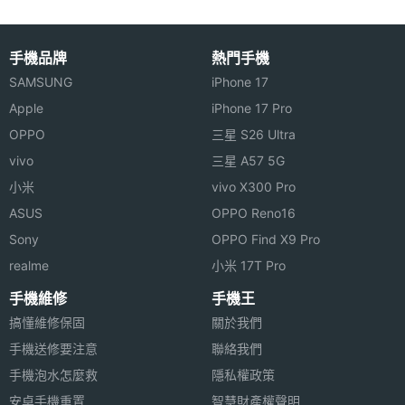
主螢幕
90 Hz
更新率
手機品牌
熱門手機
主螢幕
180 Hz
SAMSUNG
iPhone 17
觸控採
Apple
iPhone 17 Pro
樣率
OPPO
三星 S26 Ultra
vivo
三星 A57 5G
小米
vivo X300 Pro
ASUS
OPPO Reno16
Sony
OPPO Find X9 Pro
相機規格
realme
小米 17T Pro
主相機
5000 萬畫素
手機維修
手機王
畫素
搞懂維修保固
關於我們
手機送修要注意
聯絡我們
主相機
CMOS
手機泡水怎麼救
隱私權政策
感光元
安卓手機重置
智慧財產權聲明