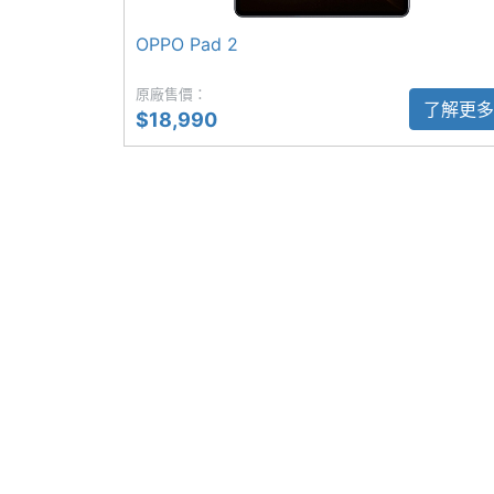
間的偕同更便利高效。此外具備多重視窗
OPPO Pad 2
工處理超輕鬆。
主螢幕觸控採樣
480 Hz
率
原廠售價：
了解更多
$18,990
OPPO Pad 3 柔光板功能特色
◎ Android 15 作業系統、ColorOS 15.
相機規格
◎ 11.6 吋 2,800 x 2,000pixels 解
主相機畫素
800 萬畫素
◎ 聯發科天璣 8350 八核心處理器
◎ 8GB RAM / 256GB ROM（LPDDR5X
主相機感光元件
CMOS
◎ Wi-Fi 6、藍牙 5.4
主相機LED補光
Yes
◎ 前置 800 萬畫素鏡頭
燈
◎ 後置 800 萬畫素鏡頭
前相機畫素
800 萬畫素
◎ 臉部解鎖