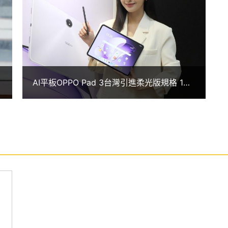
辦公應用，可以重點摘要文字及錄音，以及口語化、重寫、
存格式；瀏覽網頁時，可透過文章摘要、朗讀、翻
AI平板OPPO Pad 3台灣引進柔光版規格 1萬
，也能以 AI 輔助聊天對話、生成不同風格文案。
8價格有找
人、雜物、反光、模糊，也能增強畫面解析度，並可
將靜態圖片生成動態的影片或 Live Photo，為圖片賦
互傳功能，為 iOS 用戶提供 iPad 以外的全新選擇。用戶
機通訊，輕鬆以平板上網、接打電話、收發簡訊，也能
輯、應用程式接力使用，以及快速分享檔案，讓裝置