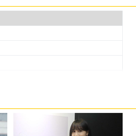
為 OPPO 史上最薄的平板，機身厚度僅 6.29mm，
質感更出眾。機身擁有沉浸式音效，最多 12 段獨
另外可搭配選購的 ＯOPPO Pencil 2 手寫
真實筆觸，並支援快捷操作，如快速切換畫筆與截
關閉狀態下筆尖輕點開啟便條、輸入框隨手寫等功
aTek Dimensity 8350 處理器，以 OPPO AI
引擎，維持遊戲時的高幀率、靈敏度與流暢度，同時降低
電量及 67W SUPERVOOC 超級閃充，確保長時間
 TÜV SÜD 60 個月 A 級流暢認證的平板，