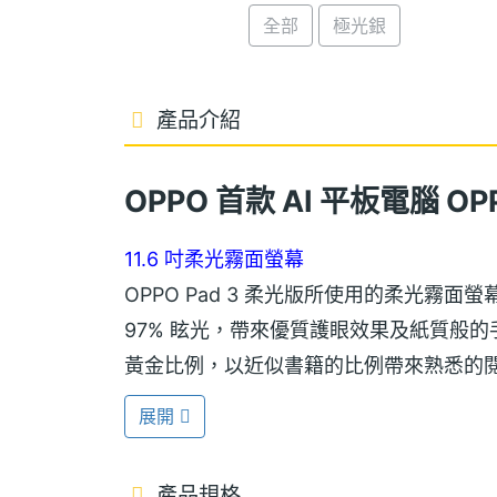
全部
極光銀
產品介紹
OPPO 首款 AI 平板電腦
OP
11.6 吋柔光霧面螢幕
OPPO Pad 3 柔光版所使用的柔光霧
97% 眩光，帶來優質護眼效果及紙質般的手感，
黃金比例，以近似書籍的比例帶來熟悉的閱讀體
700nits 峰值亮度。同時，通過德國萊茵
展開
聯合調整，有效減少螢幕有害藍光，並可
眼部舒適。
產品規格