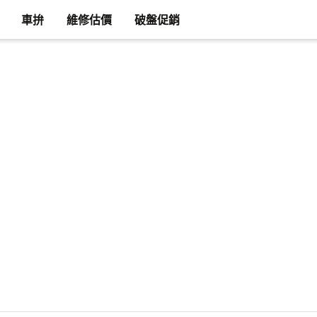
車拚
維修估價
破盤促銷