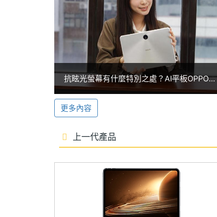
ROM儲存空間
256 GB
使用 5 年也流暢無虞。
儲存空間格式
UFS 4.0
AI 智慧辦公
電池容量
9520 mAh
OPPO Pad 3 柔光版提供多種 AI 
潤飾、擴展文案，也能翻譯文件並轉換儲
顯示螢幕
抗眩光螢幕有什麼特別之處？AI平板OPPO
譯，快速掌握重點；使用社群及通訊軟體時
Pad 3柔光版開箱與規格一次看懂
主螢幕尺寸
11.6 inch
AI 圖像應用上，能夠智慧消除畫面的路
更多內容
透過 AI Studio 生成不同風格圖片，還能
主螢幕解析度
2800x2000 pixels
予多元生命力。
上一代產品
主螢幕像素密度
297 ppi
與 iPhone 互傳功能
主螢幕最大亮度
700 nits
OPPO Pad 3 柔光版加入與 iPhone 
也可以使用 OPPO 手機與平板共享手
主螢幕材質
LCD
在裝置間同步當下使用內容，包含檔案編
主螢幕更新率
144 Hz