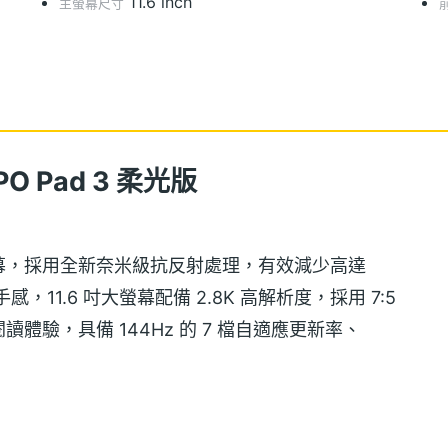
11.6 inch
主螢幕尺寸
PO Pad 3 柔光版
面螢幕，採用全新奈米級抗反射處理，有效減少高達
11.6 吋大螢幕配備 2.8K 高解析度，採用 7:5
驗，具備 144Hz 的 7 檔自適應更新率、
 TÜV 的智慧護眼 3.0、抗反射雙認證，透過軟硬體
依據用戶所處環境智慧調節色溫，長時間閱讀也常保