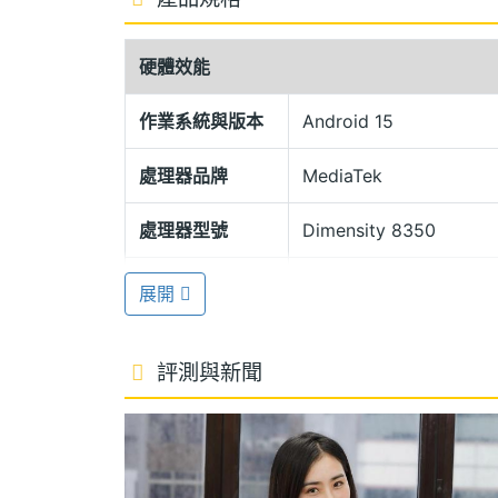
6.29mm 機身厚度
硬體效能
OPPO Pad 3 柔光版採用金屬機身設計，
隨身攜帶無負擔。極光銀色設計引人注目，
作業系統與版本
Android 15
立音頻流同時播放，打造電影級沉浸式音效體驗。
處理器品牌
MediaTek
筆提供零延遲的手寫體驗，柔軟筆尖模仿
圖，右上角輕掃可觸發便條懸浮窗、螢幕
處理器型號
Dimensity 8350
能，帶來更直覺便捷的使用感受。
處理器核心數
8
展開
聯發科 Dimensity 8350 處理器
圖形處理器
Mali-G615 MC6
OPPO Pad 3 柔光版搭載聯合調教訂製的 Medi
評測與新聞
RAM記憶體
8 GB
HyperBoost，搭配聯發科遊戲優化
機身溫度、延長續航。搭配 9,520mAh 大
記憶體格式
LPDDR5X
使用的高效流暢與持久電力。此外，也是首款通過