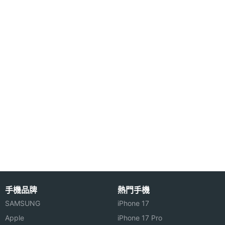
◎ 5G + 5G 雙卡雙待（支援 eSIM）
主相機
5000 萬畫素
◎ Android 15 作業系統、ColorOS 15 操作介面
畫素
◎ 6.83 吋 2,800 x 1,272pixels 解析度 AMOLED 螢
幕（120Hz 螢幕更新率）
主相機
CMOS
感光元
◎ 聯發科天璣 8450 八核心處理器
件
◎ 12GB RAM / 512GB ROM
◎ Wi-Fi 6、藍牙 5.4、NFC
主相機
1.8
光圈F
◎ 前置 5,000 萬畫素鏡頭
◎ 後置 5,000 萬畫素鏡頭 + 5,000 萬畫素超廣角鏡頭
主相機
Yes
+ 5,000 萬畫素長焦鏡頭
LED補
光燈
◎ IP66/68/69 防塵防水等級
◎ 水中相機模式、濕手螢幕觸控
主相機
Yes
手機品牌
熱門手機
◎ 螢幕指紋辨識、臉部辨識
自動對
SAMSUNG
iPhone 17
焦
◎ 配置 6,200mAh 電量
Apple
iPhone 17 Pro