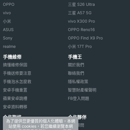
◎ 採用 USB Type-C 規格，支援 80W SUPERVOOC
OPPO
三星 S26 Ultra
主相機
Yes
超級閃充、50W AIRVOOC 無線閃充
vivo
三星 A57 5G
光學防
手震
小米
vivo X300 Pro
※本文為 SOGI 手機王版權所有，未經授權不得轉載使用※
ASUS
OPPO Reno16
主相機
Yes
Sony
OPPO Find X9 Pro
UHD
realme
小米 17T Pro
4K錄影
手機維修
手機王
第二主
5000 萬畫素
搞懂維修保固
關於我們
相機畫
手機送修要注意
聯絡我們
素
手機泡水怎麼救
隱私權政策
安卓手機重置
智慧財產權聲明
第二主
CMOS
蘋果安卓跳槽
FB登入問題
相機感
光元件
安卓資料轉移
合作聯絡
合作夥伴
第二主
2.0
為了提供您更優質的個人化體驗，本網
廣告刊登
法律顧問
站使用 cookies，若您繼續瀏覽本網
相機光