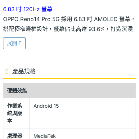
6.83 吋 120Hz 螢幕
OPPO Reno14 Pro 5G 採用 6.83 吋 AMOLED 螢幕，
搭配極窄邊框設計，螢幕佔比高達 93.6%，打造沉浸
式的全螢幕視覺感受。結合 10.7 億色彩顯示與 120Hz
展開
螢幕更新率，無論是日常滑手機、瀏覽社群，還是在
家追劇看片，都能盡情享受細緻流暢的高畫質影像體
驗。
產品規格
冷雕玻璃工藝機身
硬體效能
OPPO Reno14 Pro 5G 機身採用冷雕玻璃工藝，以超
作業系
Android 15
高精度工藝實現一機十色的多彩變幻紋理，漸變的流
統與版
光幻彩猶如人魚般透亮潔淨，從不同角度呈現清透光
本
影層次；搭載獨家「珊瑚絨玻璃」，兼具親膚柔順的
處理器
MediaTek
絲滑手感與溫潤質地。機身採用防摔耐用的航太級金