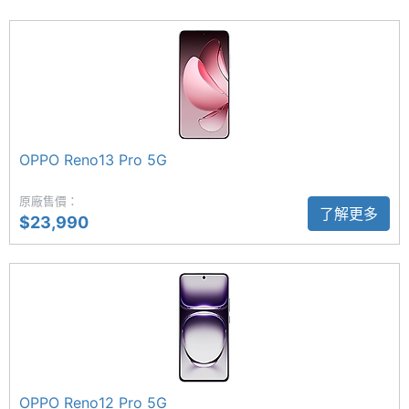
存空間
OPPO Reno14 Pro 5G 推出全新超級工具箱，強化日
儲存空
UFS3.1
常溝通與工作效率，讓手機成為真正的智慧助理；新
間格式
增 AI 通話翻譯、AI 通話摘要與 AI 語音摘記，快速掌
握跨語言對話重點，讓會議筆記與日常紀錄都更高
電池容
6200 mAh
量
效。內建 Gemini Live 智慧對話應用，讓生成式 AI 全
OPPO Reno13 Pro 5G
面融入手機日常，成為日常不可或缺的數位助理。
顯示螢幕
原廠售價：
了解更多
$23,990
主螢幕
6.83 inch
5,000 萬畫素主鏡頭
尺寸
OPPO Reno14 Pro 5G 後置三鏡頭主相機，分別採用
5,000 萬畫素 OIS 主鏡頭 + 5,000 萬畫素超廣角鏡頭
主螢幕
2800x1272 pixels
解析度
+ 5,000 萬畫素 3.5 倍潛望式長焦鏡頭，具備超清晰
暗光影像系統加持，低光源環境可自動提升亮部細
主螢幕
93.6 %
節、保留暗部層次，輕鬆拍出清晰純淨的夜間畫面；
佔比
OPPO Reno12 Pro 5G
支援 4K 超清晰錄影，更全球首發 4K 水下錄影功能。