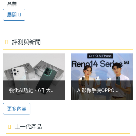
品牌
屬中框，通過 IP69 防塵防水測試、支援濕手螢幕觸控
展開
功能，帶來安心的全天候使用體驗。
處理器
Dimensity 8450
型號
聯發科天璣 8450
處理器
8
評測與新聞
OPPO Reno14 Pro 5G 搭載聯發科天璣 8450 處理
核心數
器，提供 12GB RAM / 512GB ROM 規格版本，支援
圖形處
Mali-G720 MC7
eSIM 和 NFC 感應功能；導入 AI 奈米多重散熱系統，
理器
主打旗艦等級的大面積 VC 散熱、導熱材料、以及 AI
RAM記
12 GB
溫控算法，控制機身溫度、提升核心運行穩定性。配
強化AI功能、6千大電
AI影像手機OPPO
憶體
備 6,200mAh 大容量電池，支援 80W SUPERVOOC
量手機！OPPO
Reno14系列手機上
Reno14與Reno14 Pro
市！規格、價格及早鳥
超級閃充與 50W AIRVOOC 無線閃充，日常使用提供
記憶體
LPDDR5X
更多內容
開箱
優惠一次看
格式
穩定持久的續航體驗。
上一代產品
ROM儲
512 GB
AI 通話翻譯與語音摘記