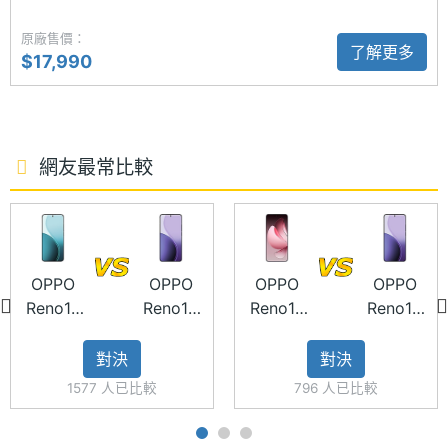
主螢幕
AMOLED
原廠售價：
材質
了解更多
$17,990
OPPO AI 影像技術
主螢幕
Gorilla Glass 7i
OPPO Reno14 Pro 5G 加入全新「AI 閃光影像」，硬
耐用性
體上升級 3 顆閃光燈，不僅支援主鏡頭、超廣角與長
焦鏡頭的分區補光，輔以 AI 場景判斷及降噪演算法調
網友最常比較
主螢幕
120 Hz
節，在逆光、高對比環境中提升曝光與膚色準確度，
更新率
加上獨家 CCD 風格調教，一鍵拍出復古時尚感。其他
主螢幕
240 Hz
還有 AI 靈感成片、AI 表情替換、AI 風格復刻等功
觸控採
OPPO
OPPO
OPPO
OPPO
能。
樣率
Reno14
Reno14
Reno13
Reno14
5G
Pro 5G
Pro 5G
Pro 5G
對決
對決
1577 人已比較
796 人已比較
OPPO Reno14 Pro 5G 功能特色
相機規格