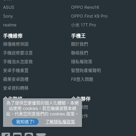
相機光
ASUS
OPPO Reno16
圈F
Sony
OPPO Find X9 Pro
realme
小米 17T Pro
第三主
5000 萬畫素
相機畫
手機維修
手機王
素
搞懂維修保固
關於我們
手機送修要注意
聯絡我們
第三主
CMOS
手機泡水怎麼救
隱私權政策
相機感
光元件
安卓手機重置
智慧財產權聲明
蘋果安卓跳槽
FB登入問題
第三主
2.6
安卓資料轉移
相機光
合作聯絡
合作夥伴
圈F
為了提供您更優質的個人化體驗，本網
廣告刊登
法律顧問
站使用 cookies，若您繼續瀏覽本網
站，代表您同意我們的 cookies 政策。
前相機
3200 萬畫素
加入商店報價
媒體合作
我知道了!
了解隱私權政策
畫素
新聞聯絡