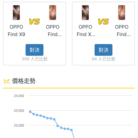
間格式
界功能。
電池容
7025 mAh
量
OPPO
OPPO
OPPO
OPPO
Find X9
Find
Find X9
Find
顯示螢幕
X9s
Pro
X9s
對決
對決
OPPO Find X9s 功能特色
主螢幕
6.59 inch
369 人已比較
94 人已比較
尺寸
◎ 5G + 5G 雙卡雙待
◎ Android 16 作業系統、ColorOS 16 操作介面
主螢幕
2760x1256 pixels
價格走勢
◎ 6.59 吋 2,760 x 1,256pixels 解析度 AMOLED 螢
解析度
幕（120Hz 螢幕更新率）
24,000
主螢幕
460 ppi
◎ 聯發科天璣 9500s 處理器
像素密
23,500
◎ 12GB RAM + 256GB ROM
度
◎ 前置 3,200 萬畫素鏡頭
23,000
主螢幕
95.4 %
◎ 後置 5,000 萬畫素主鏡頭 + 5,000 萬畫素超廣角鏡
佔比