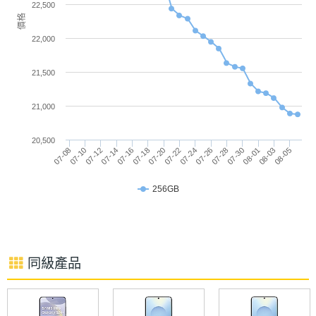
22,500
頭 + 5,000 萬畫素長焦鏡頭
價格
主螢幕
1800 nits
◎ Wi-Fi 7、藍牙 6.1、NFC、紅外線遙控
22,000
最大亮
◎ 超音波螢幕指紋辨識、臉部辨識
度
21,500
◎ 3D 超音波指紋辨識、濕手操作
主螢幕
AMOLED
◎ 支援 IP66 / IP68 / IP69 防塵防水等級
21,000
材質
◎ 配置 7,025mAh 電量
20,500
◎ 採用 USB Type-C 規格，支援 80W SUPERVOOC
主螢幕
Gorilla Glass 7i
07-08
07-14
07-20
07-26
08-01
07-10
07-16
07-22
07-28
08-03
07-12
07-18
07-24
07-30
08-05
有線快充
耐用性
256GB
主螢幕
120 Hz
※本文為 SOGI 手機王版權所有，未經授權不得轉載使用※
更新率
主螢幕
240 Hz
同級產品
觸控採
樣率