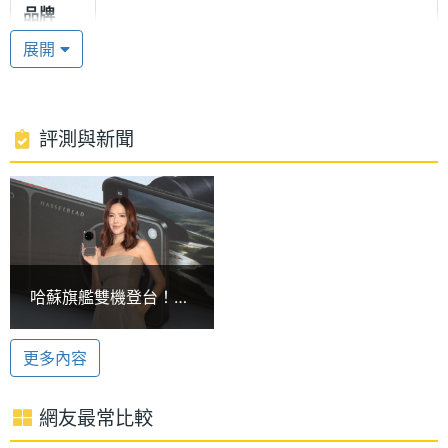
品牌
聯發科天璣 9500s
展開
OPPO Find X9s 搭載聯發科天璣 9500s 處理器，運
處理器
Dimensity 9500s
型號
行 Android 16 作業系統、ColorOS 16.0 使用介面，
支援 5G + 5G 雙卡雙待、Wi-Fi 7、藍牙 6.1、NFC、
處理器
8
評測與新聞
USB OTG 與紅外線遙控。續航方面，內建 7,025mAh
核心數
大容量電池，支援 80W SUPERVOOC 有線快充。
圖形處
Immortalis-G925
理器
哈蘇主相機系統
RAM記
12 GB
OPPO Find X9s 採用 5,000 萬畫素的哈蘇主相機系
哈蘇旗艦雙機登台！
憶體
統，後置 5,000 萬畫素主鏡頭 + 5,000 萬畫素超廣角
OPPO Find X9 Ultra與
X9s台灣價格與上市優
鏡頭 + 5,000 萬畫素長焦鏡頭，其中主鏡頭改為
ROM儲
256 GB
更多內容
惠一次看
存空間
1/1.56 吋感光元件，搭配 F1.8 光圈與 24mm 焦距設
定，並與長焦鏡頭同步導入雙軸 OIS 光學防手震，提
網友最常比較
儲存空
UFS4.1
升拍攝穩定性；支援 4K 60fps Dolby Vision 杜比視