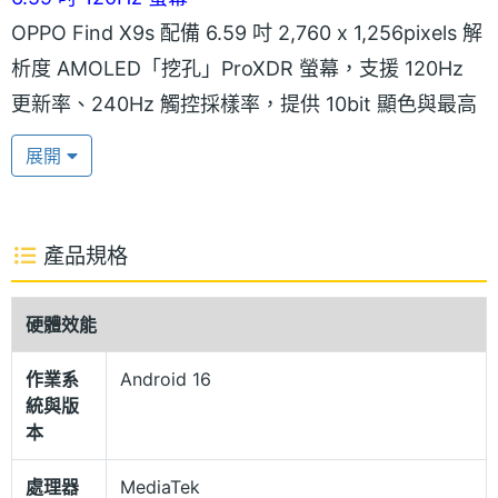
OPPO Find X9s 配備 6.59 吋 2,760 x 1,256pixels 解
析度 AMOLED「挖孔」ProXDR 螢幕，支援 120Hz
更新率、240Hz 觸控採樣率，提供 10bit 顯色與最高
1,800nits 高亮度模式，具備 Dolby Vision 杜比視
展開
界、3,840Hz 高頻 PWM 調光與智慧護眼功能。
IP69 防塵防水
產品規格
OPPO Find X9s 機身正面覆蓋康寧大猩猩 7i 防護玻
璃，搭配航空級鋁合金中框，通過 SGS 抗跌落性能認
硬體效能
證，具備 IP66、IP68、IP69 防塵防水等級。內建大
作業系
Android 16
面積散熱系統與仿生觸覺馬達，搭配 360 度環繞天線
統與版
設計與 AI LinkBoost 連線優化技術，全面提升日常使
本
用與行動連線體驗。
處理器
MediaTek