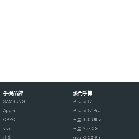
焦
主相機
Yes
光學防
手震
主相機
Yes
UHD
4K錄影
第二主
5000 萬畫素
相機畫
素
手機品牌
熱門手機
SAMSUNG
iPhone 17
第二主
CMOS
Apple
iPhone 17 Pro
相機感
OPPO
三星 S26 Ultra
光元件
vivo
三星 A57 5G
第二主
2.0
小米
vivo X300 Pro