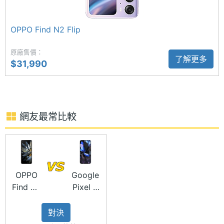
間格式
畫素主鏡頭 + 4,800 萬畫素超廣角鏡頭 + 3,200 萬畫
素長焦鏡頭；超廣角鏡頭結合外螢幕多角度懸停應用
電池容
4300 mAh
OPPO Find N2 Flip
以及人臉畸變演算優化，多人合照更加輕鬆，支援多
量
原廠售價：
角度懸停拍攝、外螢幕預覽、懸停長曝光和延時拍
了解更多
顯示螢幕
$31,990
攝。
主螢幕
6.8 inch
尺寸
網友最常比較
主螢幕
2520x1080 pixels
解析度
OPPO Find N3 Flip 功能特色
◎ 5G + 5G 雙卡雙待、eSIM 上網
主螢幕
403 ppi
像素密
◎ Android 13 作業系統、ColorOS 13.2 操作介面
OPPO
Google
度
Find N3
Pixel 9
◎ 6.8 吋 2,520 x 1,080pixels 解析度 AMOLED 內頁
Flip
Pro XL
螢幕（120Hz 螢幕更新率）
主螢幕
85.9 %
128GB
對決
佔比
◎ 3.26 吋 720 x 382pixels 解析度 AMOLED 封面螢