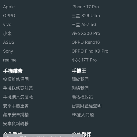
副螢幕
3.26 inch
Apple
iPhone 17 Pro
尺寸
※本文為 SOGI 手機王版權所有，未經授權不得轉載使用※
OPPO
三星 S26 Ultra
副螢幕
720x382
vivo
三星 A57 5G
解析度
小米
vivo X300 Pro
ASUS
OPPO Reno16
副螢幕
AMOLED
Sony
OPPO Find X9 Pro
材質
realme
小米 17T Pro
副螢幕
Yes
手機維修
手機王
觸控
搞懂維修保固
關於我們
手機送修要注意
聯絡我們
手機泡水怎麼救
隱私權政策
安卓手機重置
智慧財產權聲明
蘋果安卓跳槽
FB登入問題
相機規格
安卓資料轉移
合作聯絡
合作夥伴