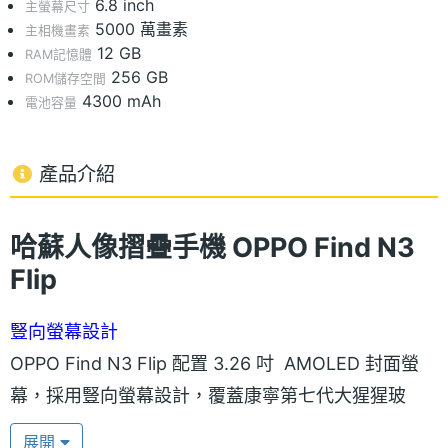
6.8 inch
主螢幕尺寸
5000 萬畫素
主相機畫素
12 GB
RAM記憶體
256 GB
ROM儲存空間
4300 mAh
電池容量
產品介紹
哈蘇人像摺疊手機 OPPO Find N3
Flip
豎向螢幕設計
OPPO Find N3 Flip 配置 3.26 吋 AMOLED 封面螢
幕，採用豎向螢幕設計，覆蓋康寧第七代大猩猩玻
璃，展開後搭載 6.8 吋 AMOLED 內頁螢幕，具備自適
展開