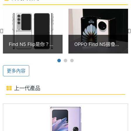
時脈
聯發科天璣 9200
處理器
8
OPPO Find N3 Flip 運行 Android 13 作業系統、
核心數
ColorOS 13.2 操作介面，搭載聯發科天璣 9200 八核
圖形處
Arm Immortalis-G715 MC11
心處理器，內建 12GB RAM / 256GB ROM， 支援
Find N5 Flip是你？
OPPO Find N5摺疊機
理器
5G + 5G 雙卡雙待、Wi-Fi 6、藍牙 5.3、GPS、
OPPO新摺疊手機設計
台灣上市暫緩 2026有
專利曝光
望實現Find N與Find X
NFC。此外，擁有 360 度信號天線，強化信號體驗；
RAM記
12 GB
雙旗艦並行
憶體
續航方面，配置 4,300mAh 雙電池架構，採用 USB
更多內容
Type-C 規格，支援 44W SuperVOOC 超級閃充。
記憶體
LPDDR5X
上一代產品
格式
哈蘇聯合研發影像系統
ROM儲
256 GB
OPPO Find N3 Flip 與哈蘇聯合研發影像系統，搭配
存空間
超光影影像引擎和哈蘇自然色彩優化以及哈蘇顏色濾
鏡，帶來美麗清晰的風景、人像照片，後置 5,000 萬
儲存空
UFS4.0