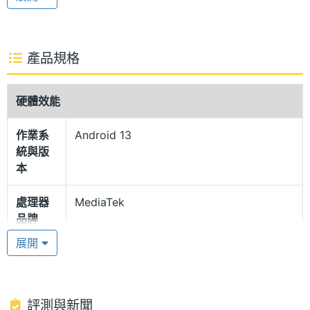
應調整的 120Hz 螢幕更新率；全新升級的外螢幕體
驗，只需向左一滑輕鬆存取應用程式庫，以及快捷回
覆訊息、切換音樂等和不同使用環境能夠搭配多種程
產品規格
式和小工具，可以設定「動態天氣壁紙」、「寵物互
動桌布」等個人風格化桌布。
硬體效能
作業系
Android 13
60 萬次凹摺認證
統與版
OPPO Find N3 Flip 機身採用航空級高強度鋼，轉軸
本
部分使用擬錐水滴型鉸鏈，通過德國萊茵 60 萬次極限
處理器
MediaTek
凹摺認證，擁有 IPX4 防水等級，提升日常使用的耐用
品牌
性；外觀設計擁有 3D 自然曲線背蓋，結合水波光影
展開
轉軸、環宇鏡頭環設計和三段式靜音開關，在保持舒
處理器
Dimensity 9200
型號
適的握持手感同時，也具備多樣變化的外觀質感，側
邊具備指紋辨識的電源鍵，解鎖更快速便捷。
處理器
3.05+2.85+1.8 GHz
評測與新聞