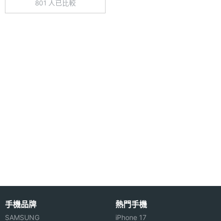
801 人已比較
幕（60Hz 螢幕更新率）
主螢幕
1200 nits
◎ 聯發科天璣 9200 八核心處理器
最大亮
◎ 12GB RAM / 256GB ROM（LPDDR5X / UFS
度
4.0）
主螢幕
AMOLED
◎ Wi-Fi 6、藍牙 5.3、GPS、NFC
材質
◎ 前置 3,200 萬畫素鏡頭
主螢幕
Yes
◎ 後置 5,000 萬畫素主鏡頭 + 3,200 萬畫素長焦鏡頭
觸控
+ 4,800 萬畫素超廣角鏡頭
◎ 哈蘇聯合研發影像系統
主螢幕
120 Hz
更新率
◎ 側邊指紋辨識、臉部辨識
◎ IPX4 防水等級
主螢幕
240 Hz
◎ 4,300mAh 雙電池架構
觸控採
樣率
◎ 採用USB Type-C 規格，支援 44W SuperVOOC
手機品牌
熱門手機
SAMSUNG
iPhone 17
超級閃充