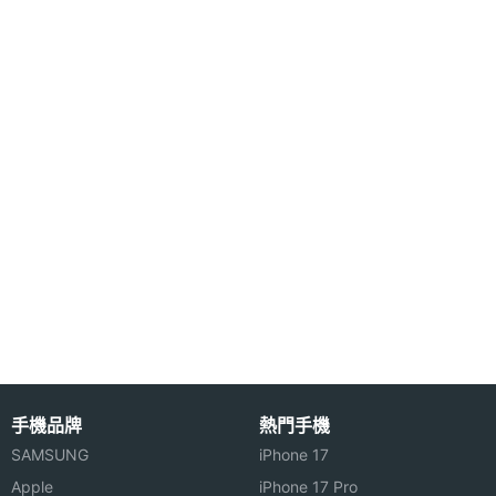
度
◎ Wi-Fi 6、藍牙 5.4、NFC、紅外線遙控
◎ 螢幕指紋辨識、臉部辨識
主螢幕
AMOLED
◎ 配置 5,000mAh 電量
材質
◎ 採用 USB Type-C 規格，支援 80W 超級閃充
主螢幕
Gorilla Glass 7i
◎ 最高可透過 microSD 記憶卡擴充至 1TB 儲存空間
耐用性
主螢幕
Yes
觸控
主螢幕
120 Hz
更新率
主螢幕
240 Hz
觸控採
手機品牌
熱門手機
樣率
SAMSUNG
iPhone 17
Apple
iPhone 17 Pro