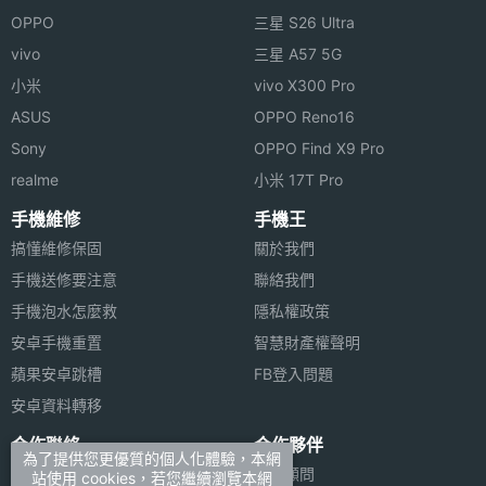
OPPO
三星 S26 Ultra
※本文為 SOGI 手機王版權所有，未經授權不得轉載使用※
vivo
三星 A57 5G
小米
vivo X300 Pro
相機規格
ASUS
OPPO Reno16
Sony
OPPO Find X9 Pro
主相機
5000 萬畫素
realme
小米 17T Pro
畫素
手機維修
手機王
搞懂維修保固
關於我們
主相機
CMOS
感光元
手機送修要注意
聯絡我們
件
手機泡水怎麼救
隱私權政策
安卓手機重置
智慧財產權聲明
主相機
1.8
蘋果安卓跳槽
FB登入問題
光圈F
安卓資料轉移
主相機
26 mm
合作聯絡
合作夥伴
為了提供您更優質的個人化體驗，本網
等效焦
廣告刊登
法律顧問
站使用 cookies，若您繼續瀏覽本網