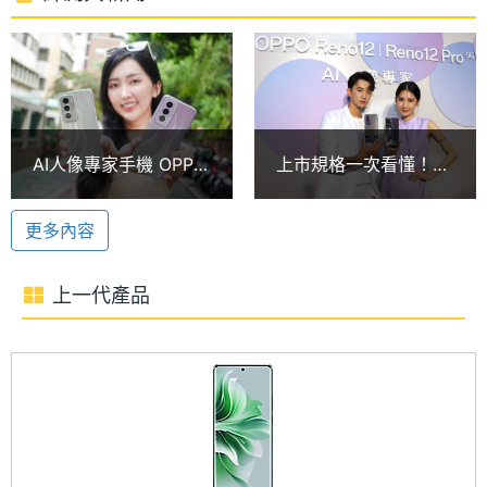
OPPO Reno12 5G 512GB 運行 Android 14 作業系
核心數
統、ColorOS 14.1 操作介面，搭載聯發科天璣 7300-
圖形處
Mali-G615
Energy 處理器，內建 12GB RAM / 512GB ROM。採
理器
用 Nano-SIM 卡槽，支援 5G + 5G 雙卡雙待，具備
RAM記
12 GB
Wi-Fi 6、藍牙 5.4、NFC、紅外線遙控。續航部分，
AI人像專家手機 OPPO
上市規格一次看懂！
憶體
配備 5,000mAh 電池，支援 80W 超級閃充。
Reno12與Reno12 Pro
OPPO AI手機Reno12
開箱比較
系列台灣價格14990起
記憶體
LPDDR4X
更多內容
格式
AI 影像修圖功能
OPPO Reno12 5G 512GB 後置 5,000 萬畫素主鏡頭
上一代產品
ROM儲
512 GB
+ 800 萬畫素超廣角鏡頭+ 200 萬畫素微距鏡頭，主
存空間
鏡頭具備 OIS 光學防手震，擁有 26mm 攝影焦段。
儲存空
UFS3.1
Reno12 5G 内建一系列 AI 影像修圖功能，包括 AI 閉
間格式
眼修復、AI 物件消除、AI 影像摳圖等實用功能。前置
3,200 萬畫素鏡頭，提供 AI 美顏、臉部解鎖等用途。
電池容
5000 mAh