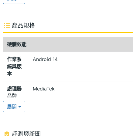
計，提供舒適握持手感的同時，可搭配防誤觸智慧演
算法降低螢幕誤觸的風險。螢幕具備 2160Hz 高頻
PWM 調光、低藍光認證等，減少手機螢幕對人眼的危
產品規格
害。
硬體效能
未來流體工藝
作業系
Android 14
OPPO Reno12 5G 512GB 外觀採用未來流體設計，背
統與版
面的漣漪與波浪如液態金屬流動變化，呈現多角角度
本
光澤，同樣延續「視界之窗」主相機模組設計，精緻
處理器
MediaTek
質感一手掌握；人體工學背蓋設計搭配 177g 重量與
品牌
7.57mm 厚度，提供輕薄舒適的手感；並具備螢幕下
展開
光學指紋辨識。
處理器
Dimensity 7300-Energy
型號
聯發科天璣 7300-Energy 處理器
處理器
8
評測與新聞