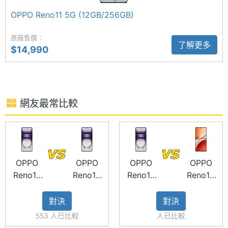
量
OPPO Reno11 5G (12GB/256GB)
顯示螢幕
原廠售價：
了解更多
$14,990
主螢幕
6.7 inch
OPPO Reno12 5G 512GB 功能特色
尺寸
◎ 5G + 5G 雙卡雙待
主螢幕
2412x1080 pixels
◎ Android 14 作業系統、ColorOS 14.1 操作介面
解析度
網友最常比較
◎ 6.7 吋 2,412 x 1,080pixels 解析度 AMOLED 螢幕
主螢幕
394 ppi
（120Hz 螢幕更新率）
像素密
◎ 聯發科天璣 7300-Energy 八核心處理器
度
◎ 12GB RAM / 512GB ROM（LPDDR4X／
OPPO
OPPO
OPPO
OPPO
Reno12
Reno12
Reno12
Reno12
主螢幕
93.2
UFS3.1）
Pro 5G
5G
5G
F 5G
佔比
◎ 前置 3,200 萬畫素鏡頭
512GB
512GB
(12GB/256
對決
對決
◎ 後置 5,000 萬畫素主鏡頭 + 800 萬畫素超廣角鏡
主螢幕
1200 nits
553 人已比較
人已比較
最大亮
頭+ 200 萬畫素微距鏡頭