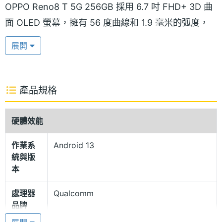
OPPO Reno8 T 5G 256GB 採用 6.7 吋 FHD+ 3D 曲
面 OLED 螢幕，擁有 56 度曲線和 1.9 毫米的弧度，
在舒適握感間取得了絕佳平衡。搭配 2.32mm 超窄邊
展開
框設計，螢幕佔比高達 93%，支援 120Hz 螢幕更新
率、360Hz 觸控採樣率，螢幕最高擁有 950nits 峰值
亮度。
產品規格
Glow 晶鑽工藝
硬體效能
OPPO Reno8 T 5G 256GB 背蓋導入 OPPO Glow 晶
作業系
Android 13
鑽工藝，可增添閃閃發光的水晶效果，同時防刮耐磨
統與版
且不沾指紋，具備 IP54 防塵防水等級，而雙鏡頭則採
本
用上下對稱排列，呈現優雅簡約之美；機身厚度僅有
處理器
Qualcomm
7.7mm，重量為 171g，提供用戶輕巧的使用體驗。
品牌