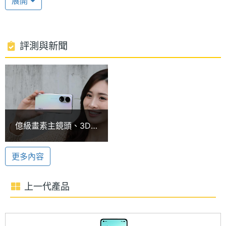
展開
高通驍龍 695
處理器
Snapdragon 695
型號
OPPO Reno8 T 5G 256GB 運行 Android 13 作業系
統、ColorOS 13 操作介面，搭載 Qualcomm
處理器
2.2 GHz
評測與新聞
Snapdragon 695 行動平台，內建 8GB RAM +
時脈
256GB ROM，除了支援 8GB 內存擴展，還能透過
處理器
8
microSD 記憶卡擴充至 1TB 儲存空間。採用 Nano-
核心數
SIM 三選二卡槽，提供 Wi-Fi 5、藍牙 5.1、NFC 功
圖形處
Adreno 619
能。
億級畫素主鏡頭、3D
理器
曲面螢幕 OPPO
Reno8 T 5G開箱
67W 超級閃充
RAM記
8 GB
更多內容
憶體
OPPO Reno8 T 5G 256GB 配備 4,800mAh 電池，
支援 67W SUPERVOOC 超級閃充，只要半小時即可
上一代產品
記憶體
LPDDR4X
充滿電力 80%，內建電池健康引擎，智慧監控電池的
格式
充電狀態，大幅延長電池的使用壽命。隱私方面，配