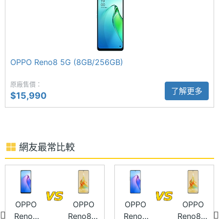
ROM儲
256 GB
備五重權限防護，且通過 ISO27001、ISO27701、
存空間
ePrivacy 和 TRUSTe 權威隱私安全認證。
儲存空
UFS2.2
間格式
1.08 億畫素三鏡頭
OPPO Reno8 5G (8GB/256GB)
OPPO Reno8 T 5G 256GB 後置 1.08 億畫素主鏡頭
記憶卡
microSD
+ 200 萬畫素微距鏡頭 + 200 萬畫素景深鏡頭，其中
原廠售價：
了解更多
$15,990
最大擴
1 TB
主鏡頭採用 NonaPixel Plus 技術 + OPPO 超清晰人像
充儲存
演算法，可以捕捉高解析細節，為用戶提供更多創意
空間
剪裁與編輯的可能性。前置 3,200 萬畫素鏡頭，支援
電池容
4800 mAh
網友最常比較
人像留色可將背景化為經典的黑白色。
量
顯示螢幕
OPPO
OPPO
OPPO
OPPO
主螢幕
6.7 inch
Reno8
Reno8 T
Reno8
Reno8 T
尺寸
OPPO Reno8 T 5G 256GB 功能特色