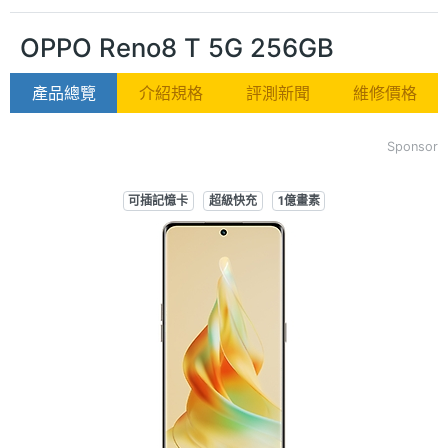
OPPO Reno8 T 5G 256GB
產品總覽
介紹規格
評測新聞
維修價格
Sponsor
可插記憶卡
超級快充
1億畫素