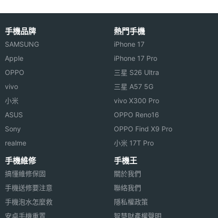
主螢幕
Yes
◎ 支援 microSD 記憶卡，最高可擴充 1TB 儲存空間
觸控
手機品牌
熱門手機
主螢幕
120 Hz
※本文為 SOGI 手機王版權所有，未經授權不得轉載使用※
SAMSUNG
iPhone 17
更新率
Apple
iPhone 17 Pro
OPPO
三星 S26 Ultra
主螢幕
360 Hz
觸控採
vivo
三星 A57 5G
樣率
小米
vivo X300 Pro
ASUS
OPPO Reno16
Sony
OPPO Find X9 Pro
realme
小米 17T Pro
手機維修
手機王
相機規格
搞懂維修保固
關於我們
手機送修要注意
聯絡我們
主相機
1.08 億畫素
手機泡水怎麼救
隱私權政策
畫素
安卓手機重置
智慧財產權聲明