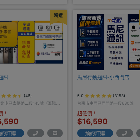
精選
通訊
馬尼行動通訊-小西門店
(46)
5.0
(3153)
北屯區崇德路二段145號（瀋陽路
台南市中西區西門路一段680號
價！
超低價！
6,590
$16,590
預約訂購
預約訂購