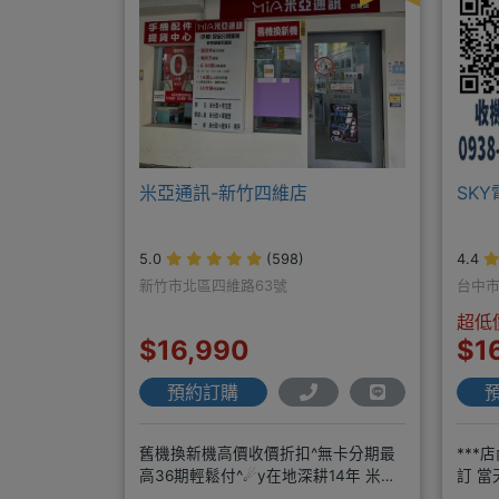
米亞通訊-新竹四維店
SK
5.0
(598)
4.4
新竹市北區四維路63號
台中市
超低
$16,990
$1
預約訂購
舊機換新機高價收價折扣^無卡分期最
***
高36期輕鬆付^☄y在地深耕14年 米亞
訂 當
通訊四維門市原南大路米亞通訊
年通訊