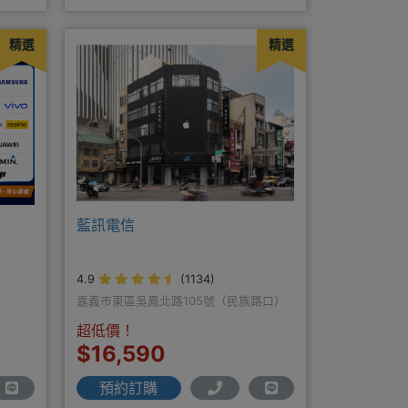
精選
精選
藍訊電信
4.9
(1134)
嘉義市東區吳鳳北路105號（民族路口）
超低價！
$16,590
預約訂購