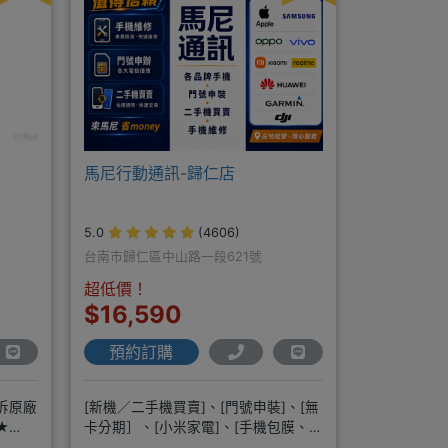
馬尼行動通訊-歸仁店
5.0
(4606)
台南市歸仁區中山路一段621號
超低價！
$16,590
預約訂購
拆原廠
[新機／二手機買賣]、[門號申裝]、[無
★
卡分期］、[小米家電]、[手機包膜、維
修]