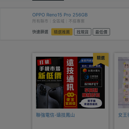
OPPO Reno15 Pro 256GB
所有縣市｜全區域｜不搭專案
快速篩選
精選推薦
找現貨
最低價
精選
聯強電信-遠技鳳山
女王