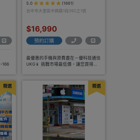
5.0
(1661)
台中市大里區中興路1段392之1號
$16,990
預約訂購
最優惠的手機與資費盡在－優科技通信
-166
UKG📱 挑戰市場最低價，讓您買得放
心又划算！無論是手機還是電信資費
精選
精選