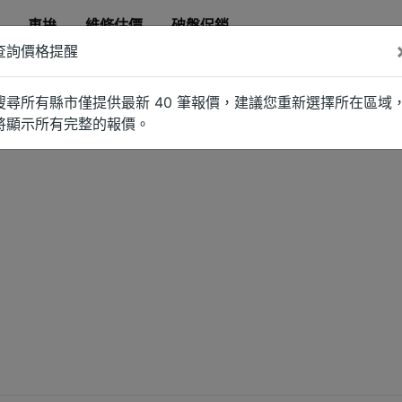
車拚
維修估價
破盤促銷
查詢價格提醒
搜尋所有縣市僅提供最新 40 筆報價，建議您重新選擇所在區域
將顯示所有完整的報價。