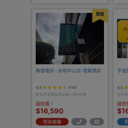
精選
聯強電訊--永和中山店-億聲通訊
宇宙
4.5
(114)
4.5
新北市永和區中山路一段199號
台中市
口）
超低價！
超低
$16,590
$1
現貨搶購