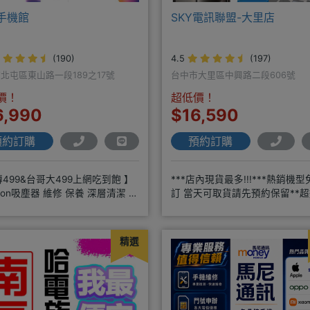
手機館
SKY電訊聯盟-大里店
(190)
4.5
(197)
北屯區東山路一段189之17號
台中市大里區中興路二段606號
價！
超低價！
6,990
$16,590
預約訂購
預約訂購
499&台哥大499上網吃到飽 】
***店內現貨最多!!!***熱銷機型
son吸塵器 維修 保養 深層清潔 周
訂 當天可取貨請先預約保留**超
品 耗材販售@
年通訊經驗2001年起
精選