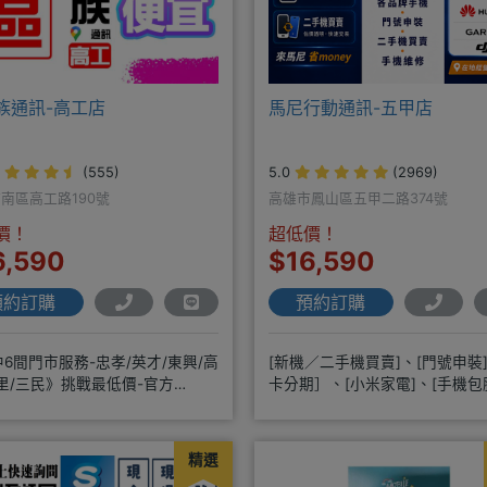
族通訊-高工店
馬尼行動通訊-五甲店
(555)
5.0
(2969)
南區高工路190號
高雄市鳳山區五甲二路374號
價！
超低價！
6,590
$16,590
預約訂購
預約訂購
6間門市服務-忠孝/英才/東興/高
[新機／二手機買賣]、[門號申裝]
里/三民》挑戰最低價-官方
卡分期］、[小米家電]、[手機
@hbp2888s♦高
修]
精選