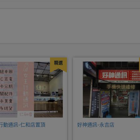
精選
行動通訊-仁和店置頂
好神通訊-永吉店