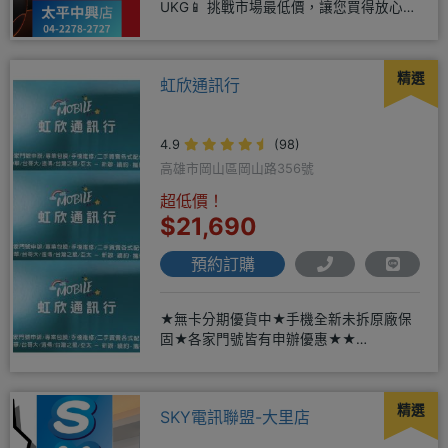
UKG📱 挑戰市場最低價，讓您買得放心又
划算！無論是手機還是電信資費
精選
虹欣通訊行
4.9
(98)
高雄市岡山區岡山路356號
超低價！
$21,690
預約訂購
★無卡分期優貨中★手機全新未拆原廠保
固★各家門號皆有申辦優惠★★
賴:@913mrrsk
精選
SKY電訊聯盟-大里店