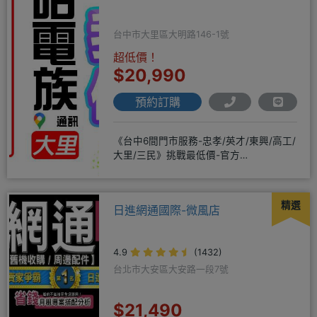
台中市大里區大明路146-1號
超低價！
$20,990
預約訂購
《台中6間門市服務-忠孝/英才/東興/高工/
大里/三民》挑戰最低價-官方
LINE@hbp2888s♦高
精選
日進網通國際-微風店
4.9
(1432)
台北市大安區大安路一段7號
$21,490