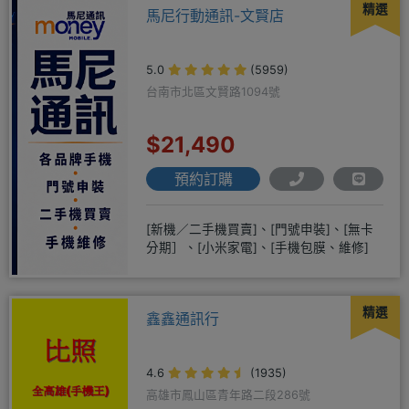
精選
馬尼行動通訊-文賢店
5.0
(5959)
台南市北區文賢路1094號
$21,490
預約訂購
[新機／二手機買賣]、[門號申裝]、[無卡
分期］、[小米家電]、[手機包膜、維修]
精選
鑫鑫通訊行
4.6
(1935)
高雄市鳳山區青年路二段286號