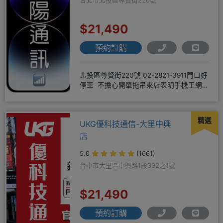
台北市北投區尊賢街220號
$21,490
預約訂購
北投區尊賢街220號 02-2821-3911門口好
停車 不擔心開單拖吊來店表明手機王網
友 才能享有
精選
UKG優科技通信-大里中興
店
5.0
(1661)
台中市大里區中興路1段392之1號
$21,490
預約訂購