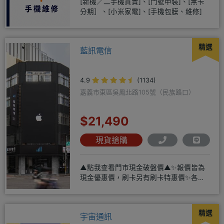
[新機／二手機買賣]、[門號申裝]、[無卡
分期］、[小米家電]、[手機包膜、維修]
精選
藍訊電信
4.9
(1134)
嘉義市東區吳鳳北路105號（民族路口）
$21,490
現貨搶購
▲點我查看門市現金破盤價▲✨報價皆為
現金優惠價，刷卡另有刷卡特惠價✨各大
品牌手機皆有(門號：✔續約 ✔
精選
宇宙通訊