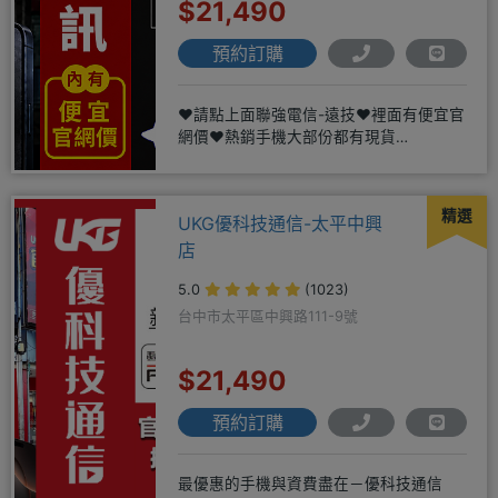
$21,490
預約訂購
❤️請點上面聯強電信-遠技❤️裡面有便宜官
網價❤️熱銷手機大部份都有現貨
https://yujimob
精選
UKG優科技通信-太平中興
店
5.0
(1023)
台中市太平區中興路111-9號
$21,490
預約訂購
最優惠的手機與資費盡在－優科技通信