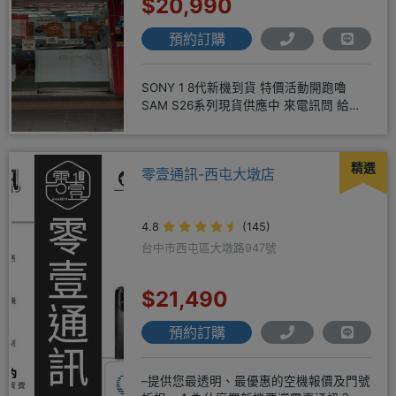
$20,990
預約訂購
SONY 1 8代新機到貨 特價活動開跑嚕
SAM S26系列現貨供應中 來電訊問 給你
超級甜甜價IP1
精選
零壹通訊-西屯大墩店
4.8
(145)
台中市西屯區大墩路947號
$21,490
預約訂購
–提供您最透明、最優惠的空機報價及門號