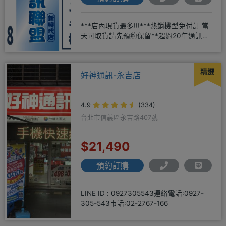
***店內現貨最多!!!***熱銷機型免付訂 當
天可取貨請先預約保留**超過20年通訊經
驗2001年起
精選
好神通訊-永吉店
4.9
(334)
台北市信義區永吉路407號
$21,490
預約訂購
LINE ID : 0927305543連絡電話:0927-
305-543市話:02-2767-166