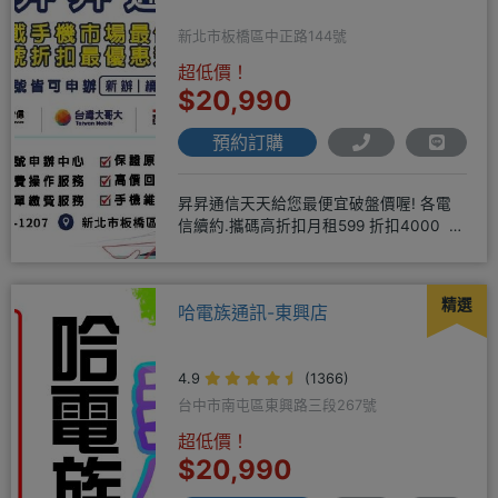
新北市板橋區中正路144號
超低價！
$20,990
預約訂購
昇昇通信天天給您最便宜破盤價喔! 各電
信續約.攜碼高折扣月租599 折扣4000 月
租799 折扣7
精選
哈電族通訊-東興店
4.9
(1366)
台中市南屯區東興路三段267號
超低價！
$20,990