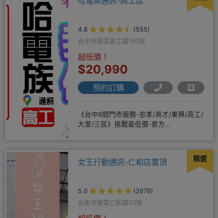
哈電族通訊-高工店
4.8
(555)
台中市南區高工路190號
超低價！
$20,990
預約訂購
《台中6間門市服務-忠孝/英才/東興/高工/
大里/三民》挑戰最低價-官方
LINE@hbp2888s♦高
精選
女王行動通訊-仁和店置頂
5.0
(2679)
台南市東區仁和路53號