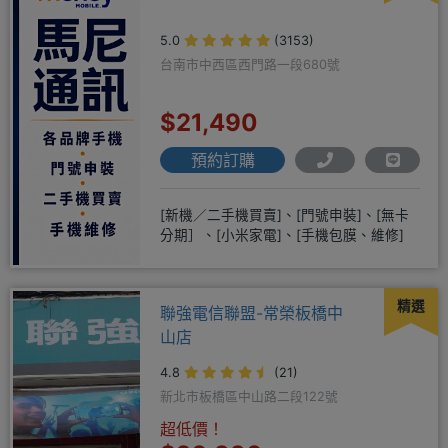
5.0
(3153)
台南市中西區西門路一段680號
$21,490
預約訂購
[新機／二手機買賣]、[門號申裝]、[無卡
分期］、[小米家電]、[手機包膜、維修]
精選
聯強電信聯盟-常榮板橋中
山店
4.8
(21)
新北市板橋區中山路二段122號
超低價！