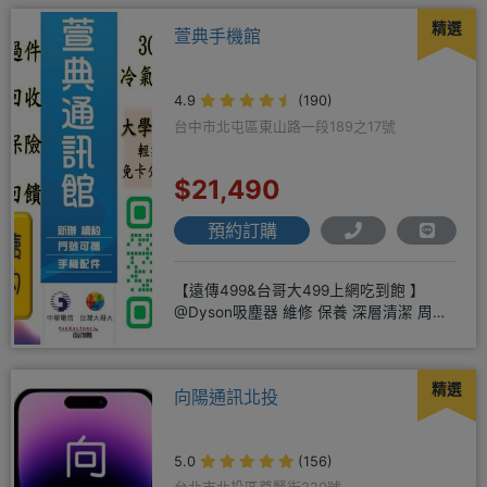
精選
萱典手機館
4.9
(190)
台中市北屯區東山路一段189之17號
$21,490
預約訂購
【遠傳499&台哥大499上網吃到飽 】
@Dyson吸塵器 維修 保養 深層清潔 周邊
商品 耗材販售@
精選
向陽通訊北投
5.0
(156)