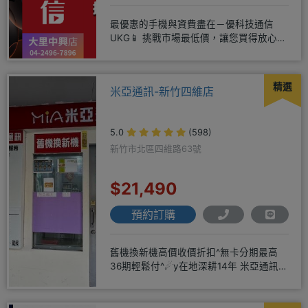
最優惠的手機與資費盡在－優科技通信
UKG📱 挑戰市場最低價，讓您買得放心又
划算！無論是手機還是電信資費
精選
米亞通訊-新竹四維店
5.0
(598)
新竹市北區四維路63號
$21,490
預約訂購
舊機換新機高價收價折扣^無卡分期最高
36期輕鬆付^☄y在地深耕14年 米亞通訊四
維門市原南大路米亞通訊