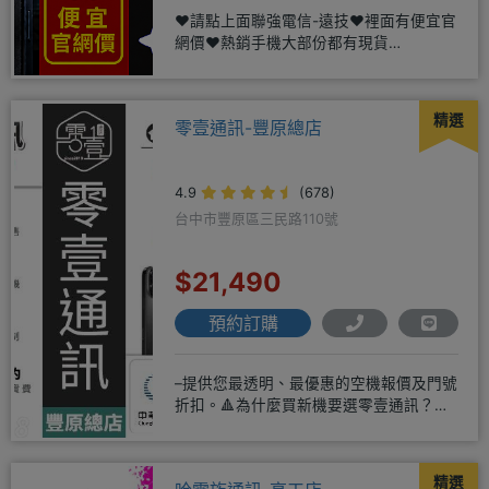
❤️請點上面聯強電信-遠技❤️裡面有便宜官
網價❤️熱銷手機大部份都有現貨
https://yujimob
精選
零壹通訊-豐原總店
4.9
(678)
台中市豐原區三民路110號
$21,490
預約訂購
–提供您最透明、最優惠的空機報價及門號
折扣。🔺為什麼買新機要選零壹通訊？
◎APPLE授權經銷商、SAM
精選