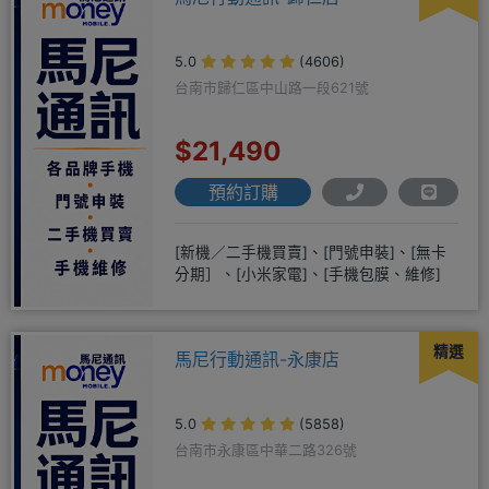
5.0
(4606)
台南市歸仁區中山路一段621號
$21,490
預約訂購
[新機／二手機買賣]、[門號申裝]、[無卡
分期］、[小米家電]、[手機包膜、維修]
精選
馬尼行動通訊-永康店
5.0
(5858)
台南市永康區中華二路326號