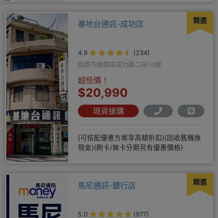
精選
基地台通訊-成功店
4.9
(234)
桃園市桃園區成功路二段50號
超低價！
$20,990
現貨搶購
{可搭配優惠方案享高額折扣}{回收舊機換
現金}{刷卡/無卡分期另有優惠價格}
精選
馬尼通訊-鹽行店
5.0
(977)