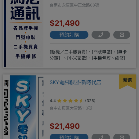
台南市永康區中正北路68號
$21,490
預約訂購
[新機／二手機買賣]、[門號申裝]、[無卡
分期］、[小米家電]、[手機包膜、維修]
精選
SKY電訊聯盟-新時代店
4.4
(325)
台中市東區大智路1-3號
$21,490
預約訂購