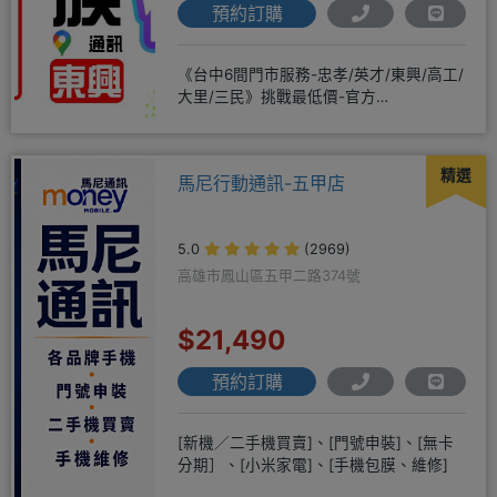
預約訂購
《台中6間門市服務-忠孝/英才/東興/高工/
大里/三民》挑戰最低價-官方
LINE@hbp2888s♦高
精選
馬尼行動通訊-五甲店
5.0
(2969)
高雄市鳳山區五甲二路374號
$21,490
預約訂購
[新機／二手機買賣]、[門號申裝]、[無卡
分期］、[小米家電]、[手機包膜、維修]