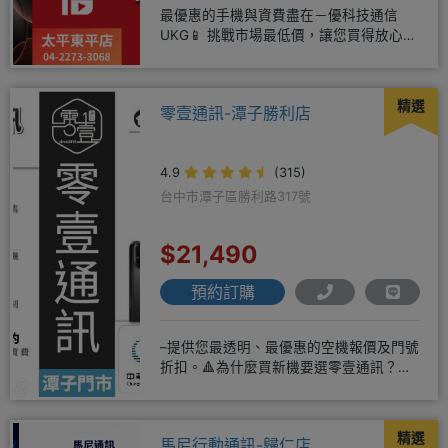
最優惠的手機與資費盡在－優科技通信
UKG📱 挑戰市場最低價，讓您買得放心又
划算！無論是手機還是電信資費
精選
零壹通訊-潭子勝利店
4.9
(315)
台中市潭子區勝利路317號
$21,490
預約訂購
–提供您最透明、最優惠的空機報價及門號
折扣。🔺為什麼買新機要選零壹通訊？
◎APPLE授權經銷商、SAM
精選
馬尼行動通訊-歸仁店