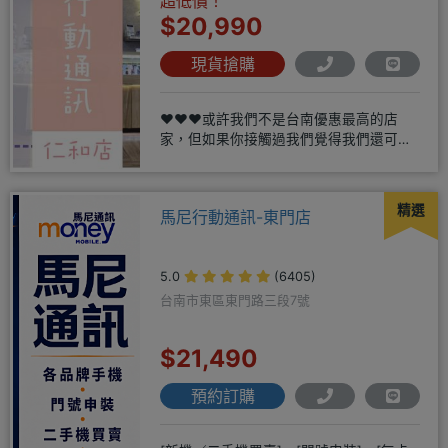
超低價！
$20,990
現貨搶購
❤️❤️❤️或許我們不是台南優惠最高的店
家，但如果你接觸過我們覺得我們還可
以，願意給我們機會，歡迎多詢
精選
馬尼行動通訊-東門店
5.0
(6405)
台南市東區東門路三段7號
$21,490
預約訂購