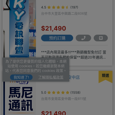
4.5
(197)
台中市大里區中興路二段606號
$21,490
預約訂購
***店內現貨最多!!!***熱銷機型免付訂 當
天可取貨請先預約保留**超過20年通訊經
為了提供您更優質的個人化體驗，本網
驗2001年起
站使用 cookies，若您繼續瀏覽本網
站，代表您同意我們的 cookies 政策。
精選
馬尼行動通訊-安中店
我知道了!
了解隱私權政策
5.0
(1558)
台南市安南區安中路一段811號
$21,490