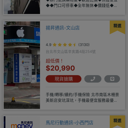
◆◆門口可停車◆全年無休◆價錢低◆服
務好◆超低價單機商品需搭配選購
精選
揚昇通訊-文山店
4.9
(3130)
台北市文山區辛亥路4段254號
超低價！
$20,990
現貨搶購
手機/轉移/續約/手機保險 北市南區木柵景
美新店安坑深坑，手機最便宜服務最優
質。深耕28年經驗豐富擅於
精選
馬尼行動通訊-小西門店