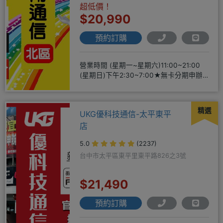
超低價！
$20,990
預約訂購
營業時間 (星期一~星期六)11:00~21:00
(星期日)下午2:30~7:00★無卡分期申辦
方便
精選
UKG優科技通信-太平東平
店
5.0
(2237)
台中市太平區東平里東平路826之3號
$21,490
預約訂購