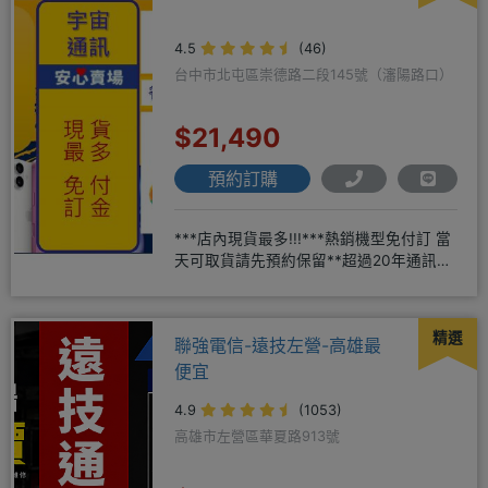
4.5
(46)
台中市北屯區崇德路二段145號（瀋陽路口）
$21,490
預約訂購
***店內現貨最多!!!***熱銷機型免付訂 當
天可取貨請先預約保留**超過20年通訊經
驗2001年起
精選
聯強電信-遠技左營-高雄最
便宜
4.9
(1053)
高雄市左營區華夏路913號