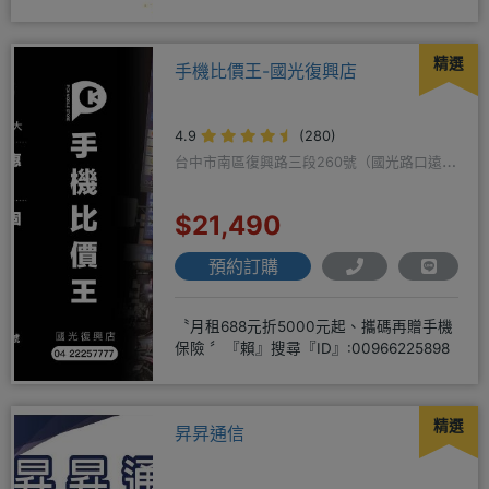
LINE@hbp2888s♦高
精選
手機比價王-國光復興店
4.9
(280)
台中市南區復興路三段260號（國光路口遠傳
隔壁）
$21,490
預約訂購
〝月租688元折5000元起、攜碼再贈手機
保險 〞『賴』搜尋『ID』:00966225898
精選
昇昇通信