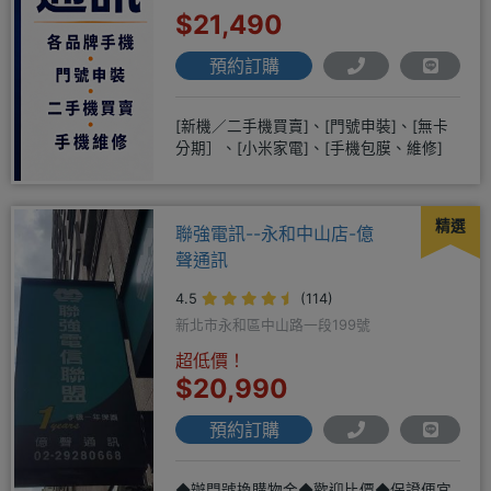
$21,490
預約訂購
[新機／二手機買賣]、[門號申裝]、[無卡
分期］、[小米家電]、[手機包膜、維修]
精選
聯強電訊--永和中山店-億
聲通訊
4.5
(114)
新北市永和區中山路一段199號
超低價！
$20,990
預約訂購
◆辦門號換購物金◆歡迎比價◆保證便宜