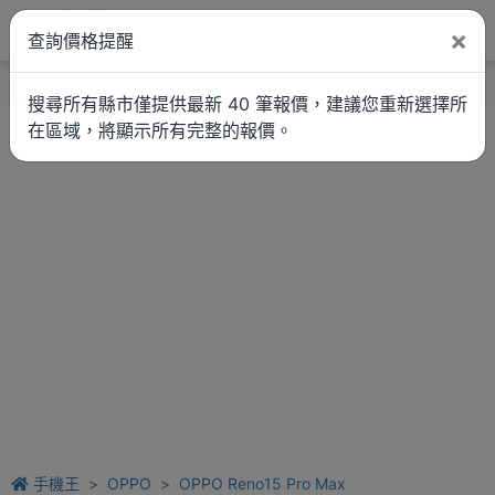
×
查詢價格提醒
找品牌
新聞
車拚
維修估價
搜尋所有縣市僅提供最新 40 筆報價，建議您重新選擇所
在區域，將顯示所有完整的報價。
手機王
OPPO
OPPO Reno15 Pro Max