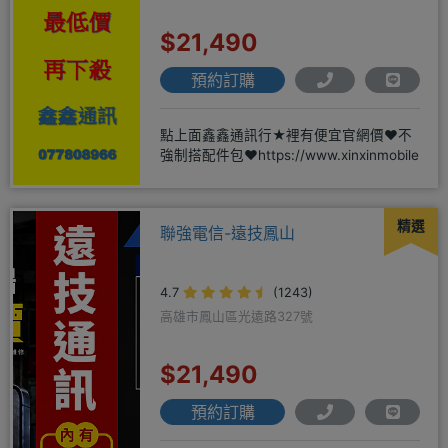
$21,490
預約訂購
點上面鑫鑫通訊行★裡有便宜官網價❤️不
強制搭配件包❤️https://www.xinxinmobile
精選
聯強電信-遠技鳳山
4.7
(1243)
高雄市鳳山區光遠路327號
$21,490
預約訂購