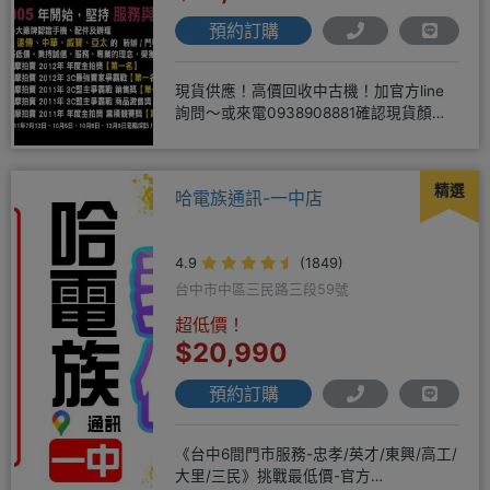
預約訂購
現貨供應！高價回收中古機！加官方line
詢問～或來電0938908881確認現貨顏色
時~請先告知手機王
精選
哈電族通訊-一中店
4.9
(1849)
台中市中區三民路三段59號
超低價！
$20,990
預約訂購
《台中6間門市服務-忠孝/英才/東興/高工/
大里/三民》挑戰最低價-官方