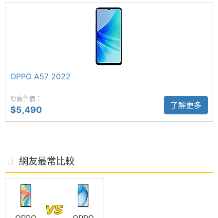
充儲存
◎ Android 13 作業系統、ColorOS 13.1 操作介面
空間
◎ 6.56 吋 1,612 x 720pixels 解析度 HD+ LCD 觸控
電池容
5000 mAh
螢幕（90Hz 螢幕更新率）
量
◎ 聯發科 Helio G85 八核心處理器
顯示螢幕
OPPO A57 2022
◎ 4GB RAM / 128GB ROM
◎ 前置 500 萬畫素鏡頭
主螢幕
6.56 inch
原廠售價：
了解更多
◎ 後置 5,000 萬畫素主鏡頭 + 200 萬畫素景深鏡頭
尺寸
$5,490
◎ Wi-Fi 5、藍牙 5.3
主螢幕
1612x720 pixels
◎ 臉部辨識、側邊指紋辨識
解析度
◎ 5,000mAh 電池
網友最常比較
主螢幕
269 ppi
◎ 採用 USB Type-C 規格，支援 33W SUPERVOOC
像素密
超級閃充
度
◎ 支援 microSD 記憶卡擴充，最大可擴充 1TB 儲存
主螢幕
LCD
空間