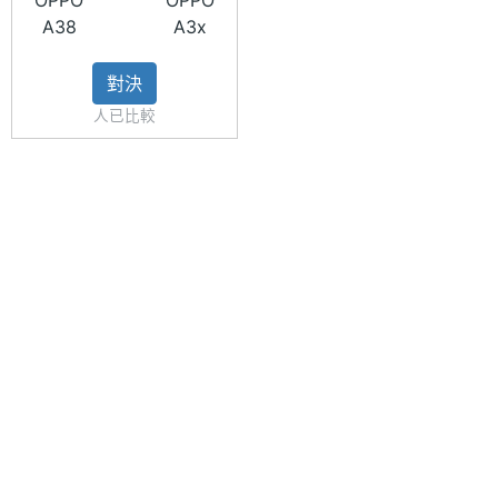
OPPO
OPPO
材質
A38
A3x
◎ 尺寸重量：163.74×75.03×8.16mm / 190g
主螢幕
Yes
對決
※本文為 SOGI 手機王版權所有，未經授權不得轉載使用※
觸控
人已比較
主螢幕
90 Hz
更新率
相機規格
主相機
5000 萬畫素
畫素
主相機
CMOS