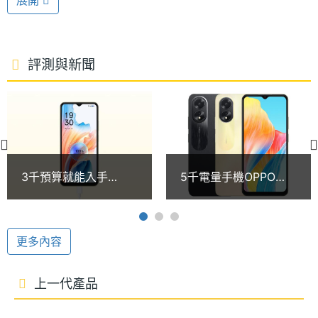
展開
microSD 記憶卡擴充，具備 4G + 4G 雙卡雙待。內
處理器
Helio G85
型號
建 5,000mAh 電池，支援 33W SUPERVOOC 超級閃
充。
處理器
8
評測與新聞
核心數
5,000 萬畫素雙鏡頭
圖形處
Mali-G52 MC2
OPPO A38 後置 5,000 萬畫素主鏡頭 + 200 萬畫素
理器
景深鏡頭，主鏡頭擁有 F1.8 大光圈，可提升在昏暗環
RAM記
4 GB
境下的拍照便利性，景深鏡頭則是可以強化背景虛化
3千預算就能入手
5千電量手機OPPO
憶體
效果，使人像邊緣近於真實。
OPPO大電量手機！
A38只要三千元預算就
A38通路最低價格一次
能入手！通路最低價格
ROM儲
128 GB
看(2024.12)
整理(2024.11)
存空間
更多內容
記憶卡
microSD
上一代產品
OPPO A38 功能特色
最大擴
1 GB
◎ 4G + 4G 雙卡雙待