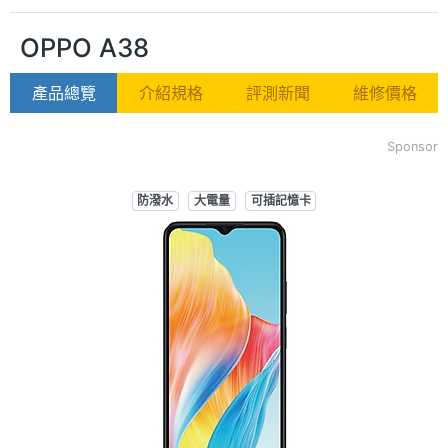
OPPO A38
產品總覽
介紹規格
評測新聞
維修價格
Sponsor
防潑水
大電量
可插記憶卡