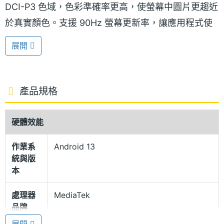
DCI-P3 色域，色彩準確率更高，使螢幕中圖片更趨近
於真實顏色。支援 90Hz 螢幕更新率，讓應用程式使
用和瀏覽更順暢，享有視覺、聽覺的絕佳體驗。
展開
Glow 晶鑽工藝
OPPO A38 沿襲 OPPO Glow 獨家晶鑽工藝，共推出
產品規格
「琉光金」、「琉光黑」兩款配色，其中主打的「琉
光金」以多變的金橙色帶來華麗、靈動的視覺效果。
硬體效能
機身採用側邊指紋按鍵設計，具備 IP54 生活防水等
作業系
Android 13
級。
統與版
本
1TB 記憶卡擴充
處理器
MediaTek
OPPO A38 搭載聯發科 Helio G85 八核心處理器，內
品牌
建 4GB RAM / 128GB ROM，支援最高 1TB 的