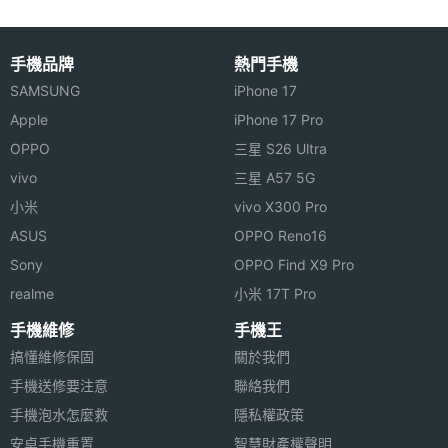
感光元
件
手機品牌
熱門手機
主相機
1.8
SAMSUNG
iPhone 17
光圈F
Apple
iPhone 17 Pro
OPPO
三星 S26 Ultra
主相機
Yes
vivo
三星 A57 5G
LED補
光燈
小米
vivo X300 Pro
ASUS
OPPO Reno16
主相機
Yes
Sony
OPPO Find X9 Pro
自動對
realme
小米 17T Pro
焦
手機維修
手機王
第二主
200 萬畫素
搞懂維修保固
關於我們
相機畫
手機送修要注意
聯絡我們
素
手機泡水怎麼救
隱私權政策
安卓手機重置
智慧財產權聲明