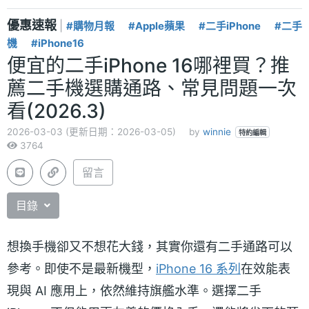
優惠速報
|
#購物月報
#Apple蘋果
#二手iPhone
#二手
機
#iPhone16
便宜的二手iPhone 16哪裡買？推
薦二手機選購通路、常見問題一次
看(2026.3)
2026-03-03 (更新日期：2026-03-05)
by
winnie
特約編輯
3764
留言
目錄
想換手機卻又不想花大錢，其實你還有二手通路可以
參考。即使不是最新機型，
iPhone 16 系列
在效能表
現與 AI 應用上，依然維持旗艦水準。選擇二手