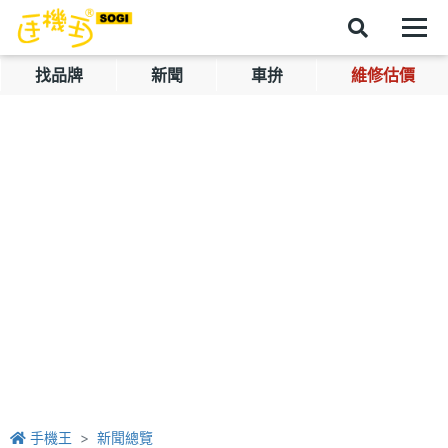
找品牌
新聞
車拚
維修估價
手機王
新聞總覽