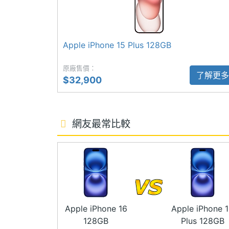
◎ 5G 單卡上網（可搭配 eSIM 啟用 5G 
◎ iOS 18 作業系統
主相機感光元件
CMOS
◎ 6.7 吋 2,796 x 1,290pixels 解析度
Apple iPhone 15 Plus 128GB
主相機光圈F
1.6
◎ A18 仿生晶片
原廠售價：
◎ 128GB ROM
主相機等效焦距
26 mm
了解更多
$32,900
◎ 前置 1,200 萬畫素原深感測相機
主相機LED補光
Yes
◎ 後置 4,800 畫素廣角鏡頭 + 1,200
燈
◎ Wi-Fi 7、藍牙 5.3、VoLTE、第 2
網友最常比較
◎ IP68 防水防塵（IEC 60529 標準，最
主相機自動對焦
Yes
◎ 動作按鈕：靜音模式、相機、手電筒、
主相機光學防手
Yes
◎ 相機控制：曝光、景深、縮放、相機、
震
◎ Face ID 臉部辨識
主相機UHD 4K
Yes
◎ 採用 USB Type-C 連接埠 (USB 2；速
Apple iPhone 16
Apple iPhone 
錄影
◎ 支援有線快速充電、25W MagSafe 無線
128GB
Plus 128GB