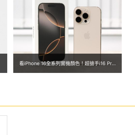
相片背景物件等，同時也能搭配 Siri 實現更聰明
nce 最初僅適用於美式英文，後續會陸續更新支援的語言，
5 年推出。
置 4,800 萬畫素主鏡頭 + 1,200 萬畫素超廣角鏡頭，主鏡頭
看iPhone 16全系列實機顏色！超搶手i16 Pro
角鏡頭不僅具備自動對焦也支援微距攝影，且由於光
沙漠色鈦金屬開箱搶先看
倍的進光量，搭配空間拍攝功能甚至可以簡單紀錄 3D
上盡情欣賞。