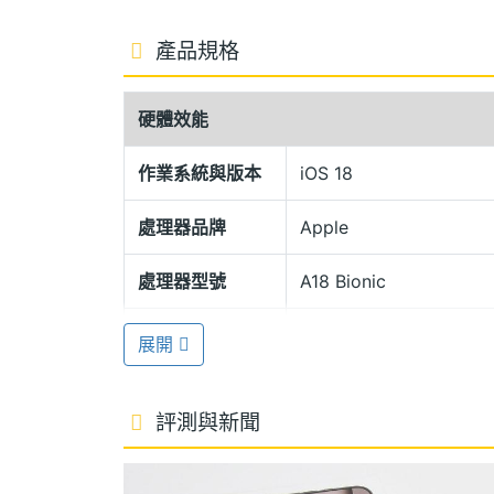
相機控制鍵
產品規格
Apple iPhone 16 Plus 128G
達到 IEC 60529 標準的 IP68 防塵
硬體效能
這次除了加入動作按鈕外，也與 iPhone 
用相機工具，方便調整曝光與景深功能。
作業系統與版本
iOS 18
處理器品牌
Apple
A18 仿生晶片
Apple iPhone 16 Plus 128GB 搭
處理器型號
A18 Bionic
CPU (2 個效能核心與 4 個節能核心) 及 5 
ROM儲存空間
128 GB
展開
30% 速度、GPU 最高提升 40% 速度。支援
以及最新 Qi2 無線充電最高可達 15W 充
顯示螢幕
評測與新聞
主螢幕尺寸
6.7 inch
Apple Intelligence
Apple iPhone 16 Plus 128GB 將支援 