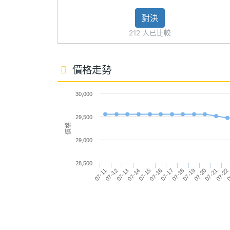
第二主相機畫素
1200 萬畫素
※本文為 SOGI 手機王版權所有，未經授權不得轉載使
對決
第二主相機感光
CMOS
212 人已比較
元件
價格走勢
第二主相機光圈F
2.2
第二主相機等效
13 mm
30,000
焦距
29,500
價格
前相機畫素
1200 萬畫素
29,000
前相機感光元件
CMOS
28,500
07-22
07-11
07-15
07-19
0
07-12
07-16
07-20
07-13
07-17
07-21
07-14
07-18
前相機光圈F
1.9
前相機自動對焦
Yes