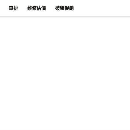
車拚
維修估價
破盤促銷