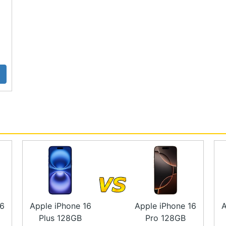
+ 5G 雙卡雙待）
超 Retina XDR 顯示器（OLED 螢幕）
 萬畫素超廣角鏡頭
 代超寬頻晶片、NFC 讀取模式
深 6 公尺水中待 30 分鐘）
捷徑等
風格、色調
度最高可達 480Mb/s)，支援 DisplayPort
16
Apple iPhone 16
Apple iPhone 16
A
充電、7.5W Qi 無線充電、15W Qi2 無線充電
Plus 128GB
Pro 128GB