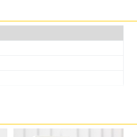
B 採用航太等級鋁金屬機身設計，正面維持超瓷晶盾面板配置，
防水等級，可在最深達 6 公尺水中待最長 30 分鐘的時間。
16 Pro 系列同步導入最新的相機控制鍵，可以快速取
載 A18 仿生晶片，具備 16 核心神經網路引擎，擁有 6 核心
核心 GPU，相較 iPhone 15 的 CPU 最高可提升
 25W MagSafe 無線充電、7.5W Qi 無線充電，
電速度。
Apple Intelligence 生成式 AI 應用，除了可以幫助撰寫