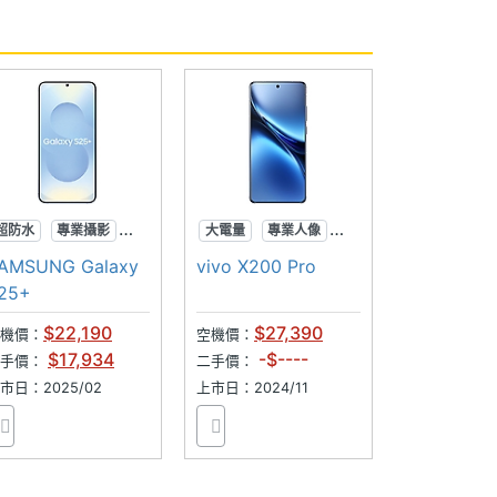
超防水
專業攝影
大電量
專業人像
AI手機
蔡司2億長焦
AMSUNG Galaxy
vivo X200 Pro
25+
$22,190
$27,390
機價：
空機價：
$17,934
-$----
二手價：
二手價：
市日：2025/02
上市日：2024/11