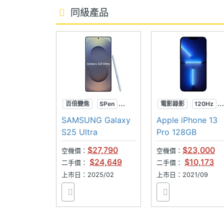
前相機UHD 4K
Yes
同級產品
錄影
通訊與網路
5G NR頻率
1500(n75), 1500(n76), 
2000(n70), 2100(n1), 2
850(n26), 850(n5), 90
百倍變焦
SPen
電影錄影
120Hz
5G NR頻段
Sub-6
AI手機
微距攝影
SAMSUNG Galaxy
Apple iPhone 13
S25 Ultra
Pro 128GB
5G組網方式
NSA
$27,790
$23,000
空機價：
空機價：
$24,649
$10,173
4G FDD LTE
1500(B32), 1700(B4), 1
二手價：
二手價：
2300(B30), 2600(B7), 7
上市日：2025/02
上市日：2021/09
800(B19), 800(B20), 8
4G TDD LTE
1900(B39), 2100(B34),
3500(B42), 3600(B48)