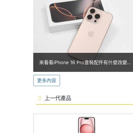
主螢幕解析度
2796x1290 pixels
優化文句、錄音轉換逐字稿、生成圖像、清除
主螢幕像素密度
460 ppi
智慧的助理應用。Apple Intellige
部分語言包括中文在內，則是最快預計 202
主螢幕最大亮度
2000 nits
主螢幕材質
OLED
4,800 萬畫素主鏡頭
Apple iPhone 16 Plus 128GB 後
主螢幕耐用性
超瓷晶盾
來看看iPhone 16 Pro盒裝配件有什麼改變？
可提供 2 倍光學品質望遠功能，而超廣
沙漠色鈦金屬新顏色開箱
主螢幕更新率
60 Hz
圈和畫素雙雙加大，帶來最高可達 2.6 
更多內容
照片與影片，並在 Apple Vision Pro 
上一代產品
相機規格
Apple iPhone 16 Plus 128GB 功能特色
主相機畫素
4800 萬畫素