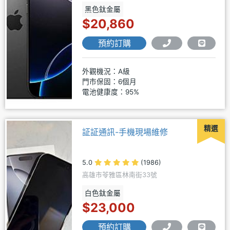
黑色鈦金屬
$20,860
預約訂購
外觀機況：A級
門市保固：6個月
電池健康度：95%
精選
証証通訊-手機現場維修
5.0
(1986)
高雄市苓雅區林南街33號
白色鈦金屬
$23,000
預約訂購