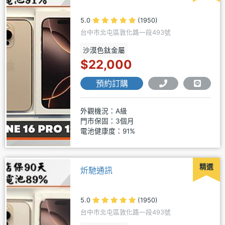
5.0
(1950)
台中市北屯區敦化路一段493號
沙漠色鈦金屬
$22,000
預約訂購
外觀機況：A級
門市保固：3個月
電池健康度：91%
精選
炘馳通訊
5.0
(1950)
台中市北屯區敦化路一段493號