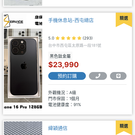
精選
手機休息站-西屯總店
5.0
(293)
台中市西屯區太原路一段181號
黑色鈦金屬
$23,990
預約訂購
外觀機況：A級
門市保固：1個月
電池健康度：91%
精選
緯穎通信