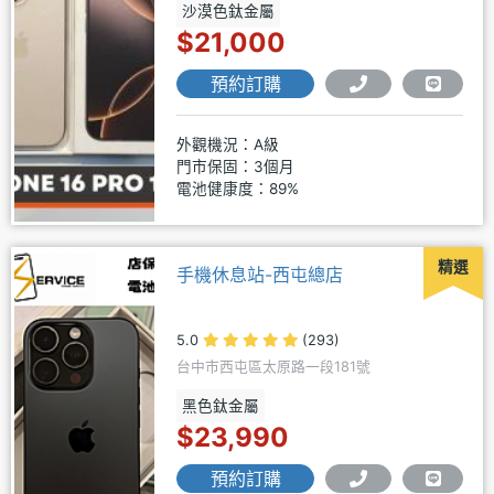
沙漠色鈦金屬
$21,000
預約訂購
外觀機況：A級
門市保固：3個月
電池健康度：89%
精選
手機休息站-西屯總店
5.0
(293)
台中市西屯區太原路一段181號
黑色鈦金屬
$23,990
預約訂購