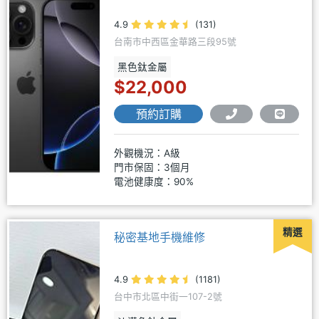
4.9
(131)
台南市中西區金華路三段95號
黑色鈦金屬
$22,000
預約訂購
外觀機況：A級
門市保固：3個月
電池健康度：90%
精選
秘密基地手機維修
4.9
(1181)
台中市北區中街一107-2號