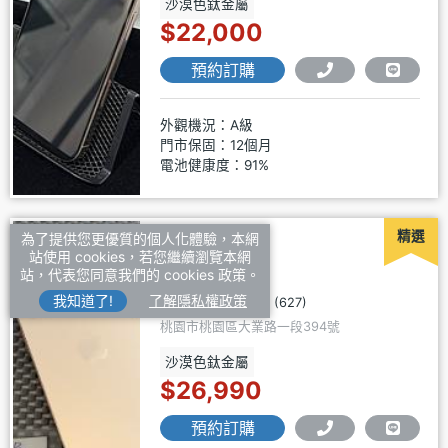
沙漠色鈦金屬
$22,000
預約訂購
外觀機況：A級
門市保固：12個月
電池健康度：91%
精選
為了提供您更優質的個人化體驗，本網
緯穎通信
站使用 cookies，若您繼續瀏覽本網
站，代表您同意我們的 cookies 政策。
我知道了!
了解隱私權政策
4.9
(627)
桃園市桃園區大業路一段394號
沙漠色鈦金屬
$26,990
預約訂購