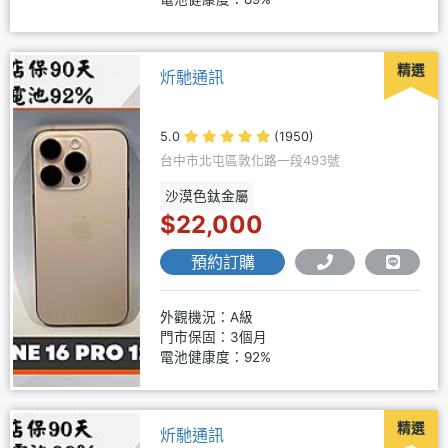
精選
炘馳通訊
5.0
(1950)
台中市北屯區敦化路一段493號
沙漠色鈦金屬
$22,000
預約訂購
外觀機況：A級
門市保固：3個月
電池健康度：92%
精選
炘馳通訊