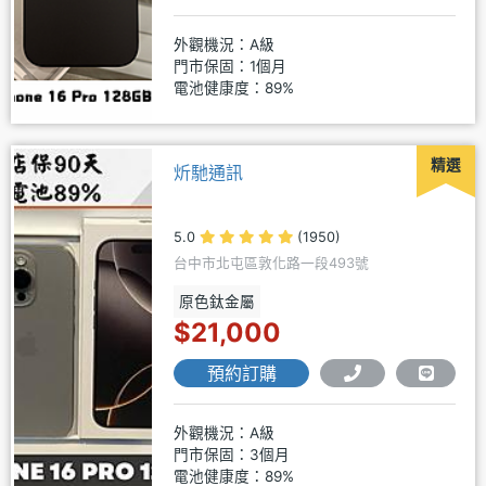
外觀機況：A級
門市保固：1個月
電池健康度：89%
精選
炘馳通訊
5.0
(1950)
台中市北屯區敦化路一段493號
原色鈦金屬
$21,000
預約訂購
外觀機況：A級
門市保固：3個月
電池健康度：89%