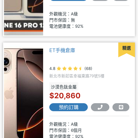
外觀機況：A級
門市保固：無
電池健康度：92%
精選
ET手機倉庫
4.8
(68)
新北市新莊區幸福東路79號5樓
沙漠色鈦金屬
$20,860
預約訂購
外觀機況：A級
門市保固：6個月
電池健康度：92%