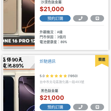
沙漠色鈦金屬
$21,000
預約訂購
外觀機況：A級
門市保固：3個月
電池健康度：89%
精選
炘馳通訊
5.0
(1950)
台中市北屯區敦化路一段493號
黑色鈦金屬
$21,000
預約訂購