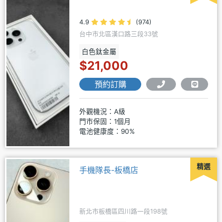
4.9
(974)
台中市北區漢口路三段33號
白色鈦金屬
$21,000
預約訂購
外觀機況：A級
門市保固：1個月
電池健康度：90%
精選
手機隊長-板橋店
新北市板橋區四川路一段198號