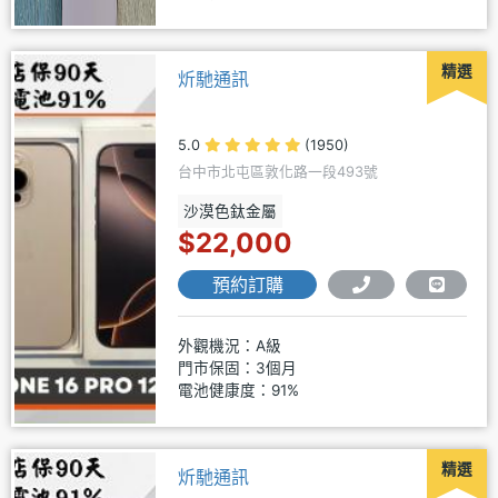
精選
炘馳通訊
5.0
(1950)
台中市北屯區敦化路一段493號
沙漠色鈦金屬
$22,000
預約訂購
外觀機況：A級
門市保固：3個月
電池健康度：91%
精選
炘馳通訊