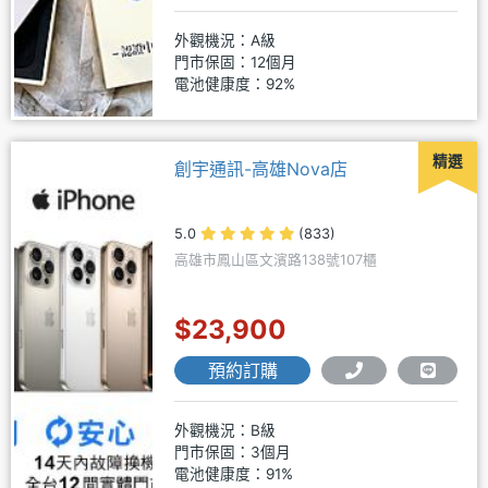
外觀機況：A級
門市保固：12個月
電池健康度：92%
精選
創宇通訊-高雄Nova店
5.0
(833)
高雄市鳳山區文濱路138號107櫃
$23,900
預約訂購
外觀機況：B級
門市保固：3個月
電池健康度：91%