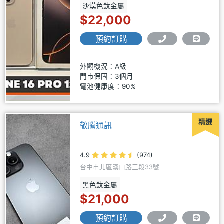
沙漠色鈦金屬
$22,000
預約訂購
外觀機況：A級
門市保固：3個月
電池健康度：90%
精選
敬騰通訊
4.9
(974)
台中市北區漢口路三段33號
黑色鈦金屬
$21,000
預約訂購