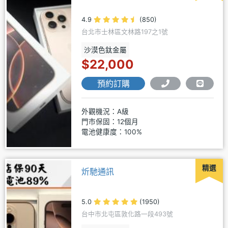
4.9
(850)
台北市士林區文林路197之1號
沙漠色鈦金屬
$22,000
預約訂購
外觀機況：A級
門市保固：12個月
電池健康度：100%
精選
炘馳通訊
5.0
(1950)
台中市北屯區敦化路一段493號