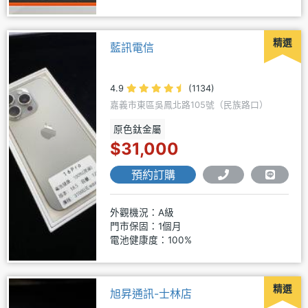
精選
藍訊電信
4.9
(1134)
嘉義市東區吳鳳北路105號（民族路口）
原色鈦金屬
$31,000
預約訂購
外觀機況：A級
門市保固：1個月
電池健康度：100%
精選
旭昇通訊-士林店