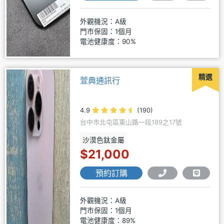
外觀機況：A級
門市保固：1個月
電池健康度：90%
精選
萱典通訊行
4.9
(190)
台中市北屯區東山路一段189之17號
沙漠色鈦金屬
$21,000
預約訂購
外觀機況：A級
門市保固：1個月
電池健康度：89%