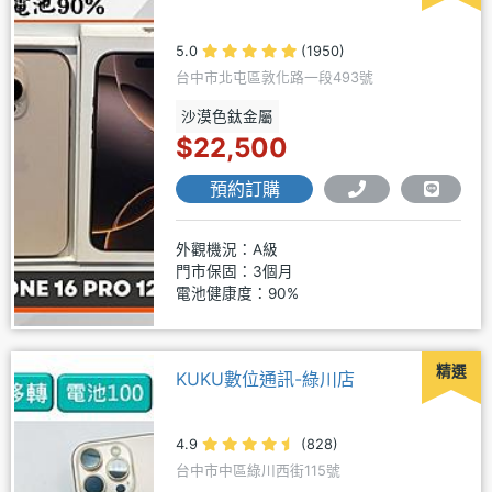
5.0
(1950)
台中市北屯區敦化路一段493號
沙漠色鈦金屬
$22,500
預約訂購
外觀機況：A級
門市保固：3個月
電池健康度：90%
精選
KUKU數位通訊-綠川店
4.9
(828)
台中市中區綠川西街115號