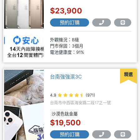
$23,900
預約訂購
外觀機況：B級
門市保固：3個月
電池健康度：91%
精選
台南強強滾3C
4.9
(971)
台南市中西區海安路二段17之一號
沙漠色鈦金屬
$19,500
預約訂購