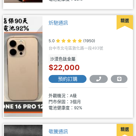
精選
炘馳通訊
5.0
(1950)
台中市北屯區敦化路一段493號
沙漠色鈦金屬
$22,000
預約訂購
外觀機況：A級
門市保固：3個月
電池健康度：92%
精選
敬騰通訊