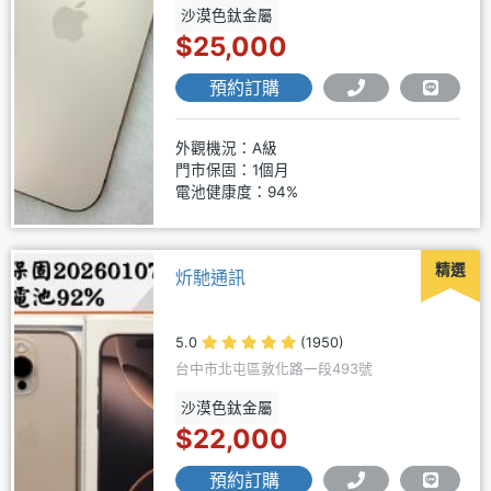
沙漠色鈦金屬
$25,000
預約訂購
外觀機況：A級
門市保固：1個月
電池健康度：94%
精選
炘馳通訊
5.0
(1950)
台中市北屯區敦化路一段493號
沙漠色鈦金屬
$22,000
預約訂購