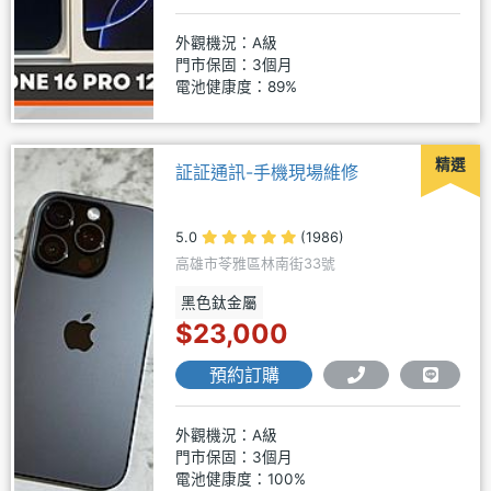
外觀機況：A級
門市保固：3個月
電池健康度：89%
精選
証証通訊-手機現場維修
5.0
(1986)
高雄市苓雅區林南街33號
黑色鈦金屬
$23,000
預約訂購
外觀機況：A級
門市保固：3個月
電池健康度：100%