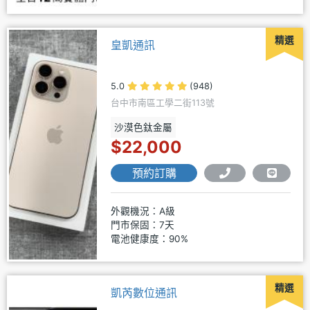
精選
皇凱通訊
5.0
(948)
台中市南區工學二街113號
沙漠色鈦金屬
$22,000
預約訂購
外觀機況：A級
門市保固：7天
電池健康度：90%
精選
凱芮數位通訊