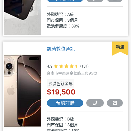
外觀機況：A級
門市保固：3個月
電池健康度：89%
精選
凱芮數位通訊
4.9
(131)
台南市中西區金華路三段95號
沙漠色鈦金屬
$19,500
預約訂購
外觀機況：B級
門市保固：3個月
電池健康度：89%