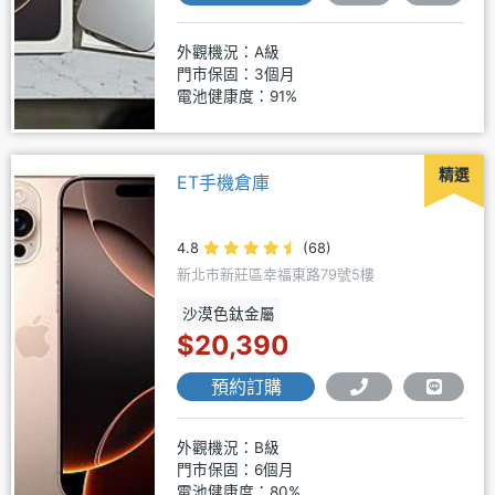
外觀機況：A級
門市保固：3個月
電池健康度：91%
精選
ET手機倉庫
4.8
(68)
新北市新莊區幸福東路79號5樓
沙漠色鈦金屬
$20,390
預約訂購
外觀機況：B級
門市保固：6個月
電池健康度：80%