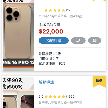
5.0
(1950)
台中市北屯區敦化路一段493號
沙漠色鈦金屬
$22,000
預約訂購
外觀機況：A級
門市保固：無
電池健康度：92%
精選
炘馳通訊
5.0
(1950)
台中市北屯區敦化路一段493號