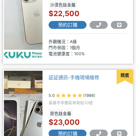
沙漠色鈦金屬
$22,500
預約訂購
外觀機況：A級
門市保固：1個月
電池健康度：100%
精選
証証通訊-手機現場維修
5.0
(1986)
高雄市苓雅區林南街33號
原色鈦金屬
$23,000
預約訂購