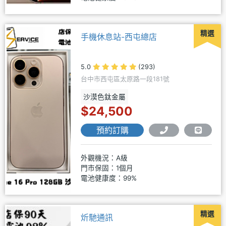
精選
手機休息站-西屯總店
5.0
(293)
台中市西屯區太原路一段181號
沙漠色鈦金屬
$24,500
預約訂購
外觀機況：A級
門市保固：1個月
電池健康度：99%
精選
炘馳通訊