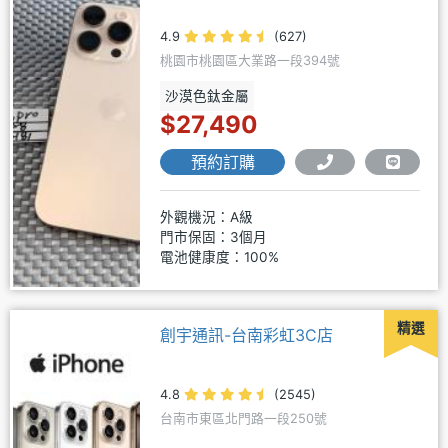
4.9
(627)
桃園市桃園區大業路一段394號
沙漠色鈦金屬
$27,490
預約訂購
外觀機況：A級
門市保固：3個月
電池健康度：100%
精選
創宇通訊-台南彩虹3C店
4.8
(2545)
台南市東區北門路一段250號