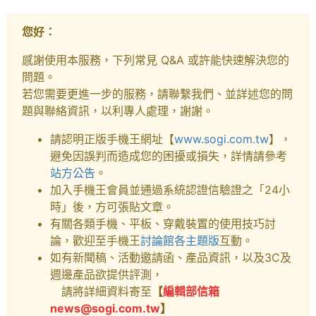
您好：
感謝使用本服務，下列常見 Q&A 或許能快速解決您的
問題。
若您需要更進一步的服務，請聯繫我們、並詳述您的問
題與聯絡資訊，以利專人處理，謝謝。
請認明正版手機王網址【
www.sogi.com.tw
】，
避免因誤判而造成您的困擾或損失，詳情請參考
站方公告
。
加入手機王會員並通過系統認證信驗證之「24小
時」後，方可張貼文章。
有關各類手機、平板、穿戴裝置的使用技巧討
論，歡迎至手機王
討論館各主題版
互動。
如有新聞稿、活動邀請函、產品資訊，以及3C及
週邊產品欲提供評測，
請將詳細資料寄至
【
編輯部信箱
news@sogi.com.tw
】