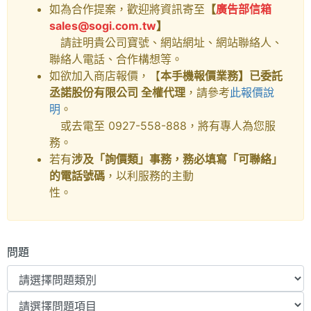
如為合作提案，歡迎將資訊寄至
【
廣告部信箱
sales@sogi.com.tw
】
請註明貴公司寶號、網站網址、網站聯絡人、
聯絡人電話、合作構想等。
如欲加入商店報價，【
本手機報價業務】已委託
丞諾股份有限公司 全權代理
，請參考
此報價說
明
。
或去電至 0927-558-888，將有專人為您服
務。
若有
涉及「詢價類」事務，務必填寫「可聯絡」
的電話號碼
，以利服務的主動
性。
問題