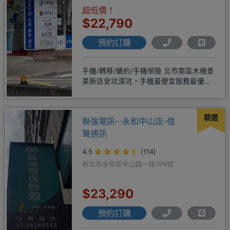
超低價！
$22,790
預約訂購
手機/轉移/續約/手機保險 北市南區木柵景
美新店安坑深坑，手機最便宜服務最優
質。深耕28年經驗豐富擅於
精選
聯強電訊--永和中山店-億
聲通訊
4.5
(114)
新北市永和區中山路一段199號
$23,290
預約訂購