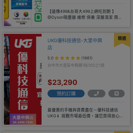
【遠傳499&台哥大499上網吃到飽 】
@Dyson吸塵器 維修 保養 深層清潔 周邊
商品 耗材販售@
精選
UKG優科技通信-大里中興
店
5.0
(1661)
台中市大里區中興路1段392之1號
$23,290
預約訂購
最優惠的手機與資費盡在－優科技通信
UKG📱 挑戰市場最低價，讓您買得放心又
划算！無論是手機還是電信資費