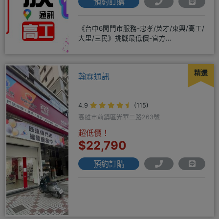
預約訂購
《台中6間門市服務-忠孝/英才/東興/高工/
大里/三民》挑戰最低價-官方
LINE@hbp2888s♦高
精選
翰霖通訊
4.9
(115)
高雄市前鎮區光華二路263號
超低價！
$22,790
預約訂購