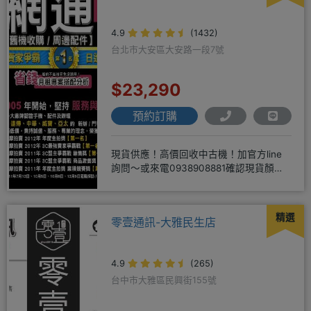
4.9
(1432)
台北市大安區大安路一段7號
$23,290
預約訂購
現貨供應！高價回收中古機！加官方line
詢問～或來電0938908881確認現貨顏色
時~請先告知手機王
精選
零壹通訊-大雅民生店
4.9
(265)
台中市大雅區民興街155號