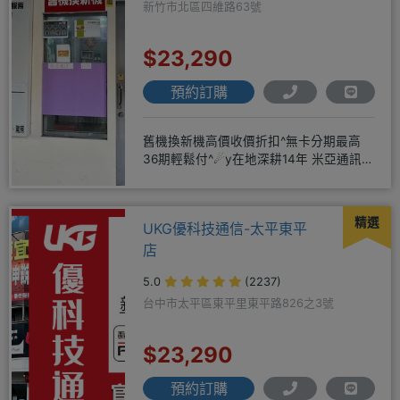
新竹市北區四維路63號
$23,290
預約訂購
舊機換新機高價收價折扣^無卡分期最高
36期輕鬆付^☄y在地深耕14年 米亞通訊四
維門市原南大路米亞通訊
精選
UKG優科技通信-太平東平
店
5.0
(2237)
台中市太平區東平里東平路826之3號
$23,290
預約訂購