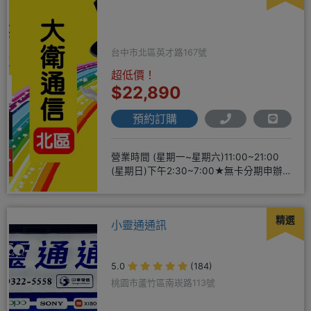
台中市北區英才路167號
超低價！
$22,890
預約訂購
營業時間 (星期一~星期六)11:00~21:00
(星期日)下午2:30~7:00★無卡分期申辦
方便
精選
小靈通通訊
5.0
(184)
桃園市蘆竹區南崁路113號