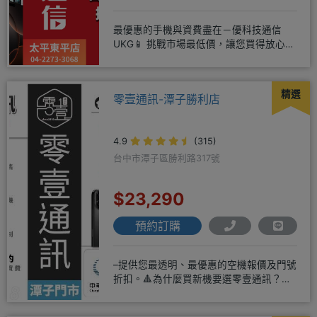
最優惠的手機與資費盡在－優科技通信
UKG📱 挑戰市場最低價，讓您買得放心又
划算！無論是手機還是電信資費
精選
零壹通訊-潭子勝利店
4.9
(315)
台中市潭子區勝利路317號
$23,290
預約訂購
–提供您最透明、最優惠的空機報價及門號
折扣。🔺為什麼買新機要選零壹通訊？
◎APPLE授權經銷商、SAM