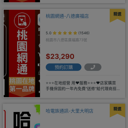
精選
桃園網通-八德廣福店
5.0
(1546)
桃園市八德區廣福路73號
$23,290
預約訂購
⭐⭐⭐在地經營 用❤️服務⭐⭐⭐❤️店家購買
手機保固約一年內免費"送修"給代理商搭
配門號再享高額折扣，
精選
哈電族通訊-大里大明店