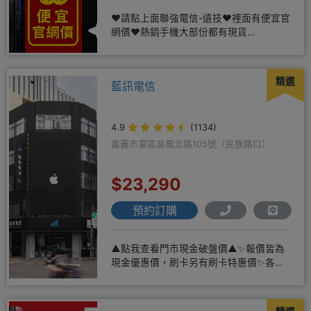
❤️請點上面聯強電信-遠技❤️裡面有便宜官
網價❤️熱銷手機大部份都有現貨
https://yujimob
精選
藍訊電信
4.9
(1134)
嘉義市東區吳鳳北路105號（民族路口）
$23,290
預約訂購
▲點我查看門市現金破盤價▲✨報價皆為
現金優惠價，刷卡另有刷卡特惠價✨各大
品牌手機皆有(門號：✔續約 ✔