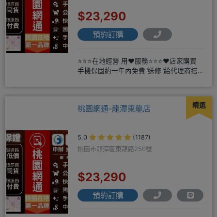
$23,290
預約訂購
⭐⭐⭐在地經營 用❤️服務⭐⭐⭐❤️店家購買
手機保固約一年內免費"送修"給代理商搭
配門號再享高額折扣，
精選
桃園網通-龍潭東龍店
5.0
(1187)
桃園市龍潭區東龍路250號
$23,290
預約訂購