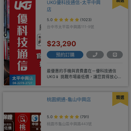
精選
UKG優科技通信-太平中興
店
5.0
(1023)
台中市太平區中興路111-9號
$23,290
預約訂購
最優惠的手機與資費盡在－優科技通信
UKG📱 挑戰市場最低價，讓您買得放心又
划算！無論是手機還是電信資費
精選
桃園網通-龜山中興店
5.0
(791)
桃園市龜山區中興路443號