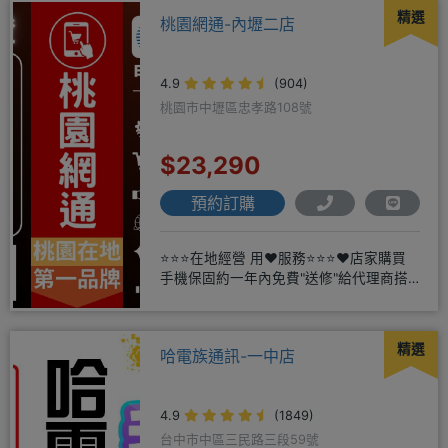
精選
桃園網通-內壢二店
4.9
(904)
桃園市中壢區忠孝路108號
$23,290
預約訂購
⭐⭐⭐在地經營 用❤️服務⭐⭐⭐❤️店家購買
手機保固約一年內免費"送修"給代理商搭
配門號再享高額折扣，
精選
哈電族通訊-一中店
4.9
(1849)
台中市中區三民路三段59號