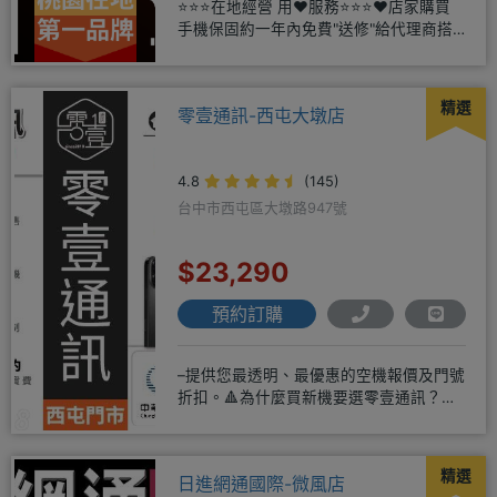
⭐⭐⭐在地經營 用❤️服務⭐⭐⭐❤️店家購買
手機保固約一年內免費"送修"給代理商搭
配門號再享高額折扣，
精選
零壹通訊-西屯大墩店
4.8
(145)
台中市西屯區大墩路947號
$23,290
預約訂購
–提供您最透明、最優惠的空機報價及門號
折扣。🔺為什麼買新機要選零壹通訊？
◎APPLE授權經銷商、SAM
精選
日進網通國際-微風店