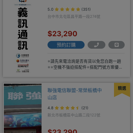
5.0
(351)
台中市北屯區昌平路一段274號
$23,290
預約訂購
⭐請先來電洽詢是否有貨以免您白跑一趟
⭐⭐空機不強迫搭配件⭐搭配門號方案優惠
更多⭐⭐手機加購滿版玻璃貼+
精選
聯強電信聯盟-常榮板橋中
山店
4.8
(21)
新北市板橋區中山路二段122號
$23,290