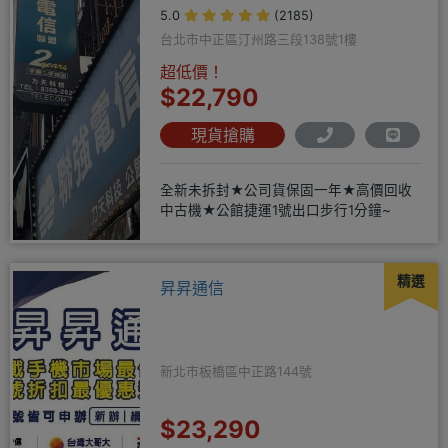
5.0
(2185)
台北市中正區汀州路三段138號1樓
超低價！
$22,790
現貨搶購
全新未拆封★公司貨保固一年★高價回收
中古機★公館捷運1號出口步行1分鐘~
精選
昇昇通信
新北市板橋區中正路144號
$23,290