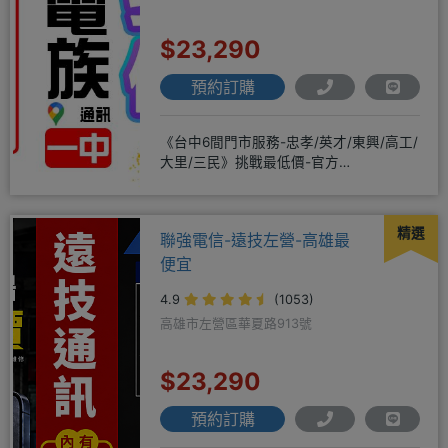
$23,290
預約訂購
《台中6間門市服務-忠孝/英才/東興/高工/
大里/三民》挑戰最低價-官方
LINE@hbp2888s♦高
精選
聯強電信-遠技左營-高雄最
便宜
4.9
(1053)
高雄市左營區華夏路913號
$23,290
預約訂購