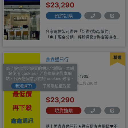
$23,290
預約訂購
各家電信皆可辦理「新辦/攜碼/續約」
「免卡現金分期」輕鬆月繳0負擔舊機換
新機馬上折抵，高價收購用心經營
精選
鑫鑫通訊行
為了提供您更優質的個人化體驗，本網
站使用 cookies，若您繼續瀏覽本網
4.6
(1935)
站，代表您同意我們的 cookies 政策。
高雄市鳳山區青年路二段286號
我知道了!
了解隱私權政策
$23,290
現貨搶購
點上面鑫鑫通訊行★裡有便宜官網價❤️不