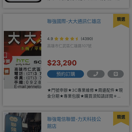
友 才能享有
精選
聯強國際-大大通訊仁雄店
4.9
(4390)
高雄市仁武區仁雄路107號
$23,290
預約訂購
★門號申辦★3C專業維修★周邊配件★現
金分期★專業包膜★購買須知請詳閱＊來
店辦理搭配門號，打卡贈好禮
精選
聯強電信聯盟-力天科技公
館店