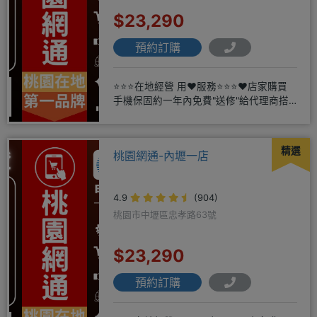
$23,290
預約訂購
⭐⭐⭐在地經營 用❤️服務⭐⭐⭐❤️店家購買
手機保固約一年內免費"送修"給代理商搭
配門號再享高額折扣，
精選
桃園網通-內壢一店
4.9
(904)
桃園市中壢區忠孝路63號
$23,290
預約訂購