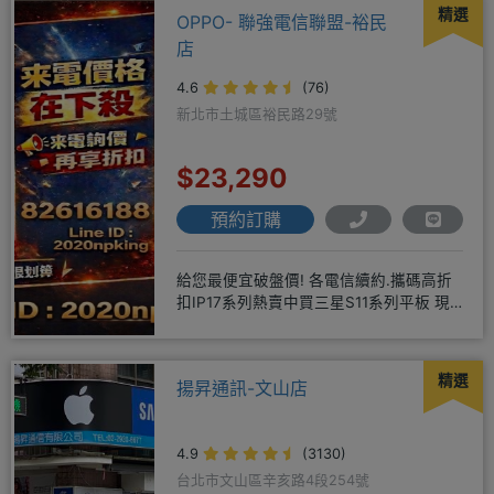
精選
OPPO- 聯強電信聯盟-裕民
店
4.6
(76)
新北市土城區裕民路29號
$23,290
預約訂購
給您最便宜破盤價! 各電信續約.攜碼高折
扣IP17系列熱賣中買三星S11系列平板 現
貨供應中無卡分期快
精選
揚昇通訊-文山店
4.9
(3130)
台北市文山區辛亥路4段254號