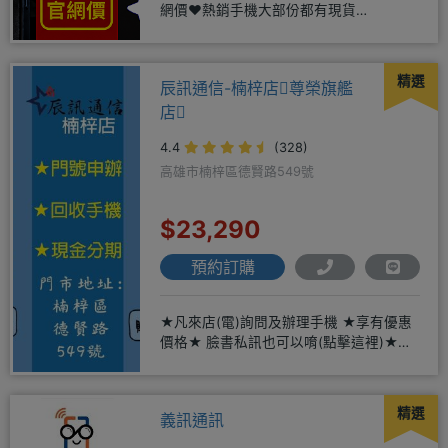
網價❤️熱銷手機大部份都有現貨
https://yujimob
精選
辰訊通信-楠梓店尊榮旗艦
店
4.4
(328)
高雄市楠梓區德賢路549號
$23,290
預約訂購
★凡來店(電)詢問及辦理手機 ★享有優惠
價格★ 臉書私訊也可以唷(點擊這裡)★免
卡現金分期→免頭期免手
精選
義訊通訊