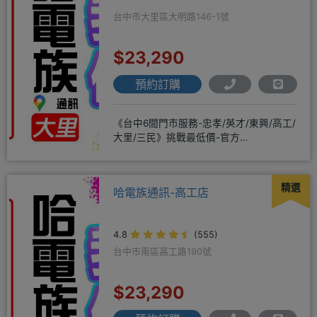
台中市大里區大明路146-1號
$23,290
預約訂購
《台中6間門市服務-忠孝/英才/東興/高工/
大里/三民》挑戰最低價-官方
LINE@hbp2888s♦高
精選
哈電族通訊-高工店
4.8
(555)
台中市南區高工路190號
$23,290