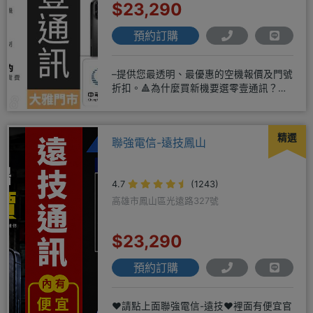
$23,290
預約訂購
–提供您最透明、最優惠的空機報價及門號
折扣。🔺為什麼買新機要選零壹通訊？
◎APPLE授權經銷商、SAM
精選
聯強電信-遠技鳳山
4.7
(1243)
高雄市鳳山區光遠路327號
$23,290
預約訂購
❤️請點上面聯強電信-遠技❤️裡面有便宜官