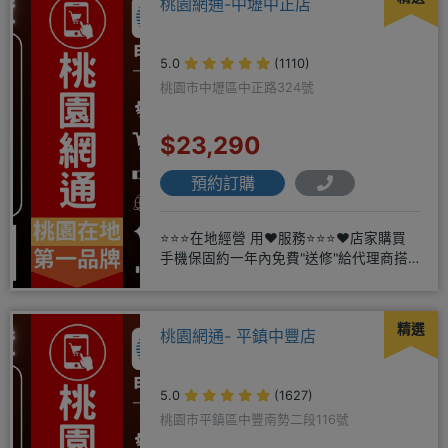
桃園網通-中壢中正店
5.0
(1110)
桃園市中壢區中正路324號
$23,290
預約訂購
⭐⭐⭐在地經營 用❤️服務⭐⭐⭐❤️店家購買
手機保固約一年內免費"送修"給代理商搭
配門號再享高額折扣，
精選
桃園網通- 平鎮中豐店
5.0
(1627)
桃園市平鎮區中豐南勢二段116號