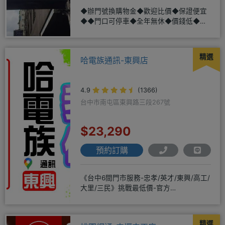
◆辦門號換購物金◆歡迎比價◆保證便宜
◆◆門口可停車◆全年無休◆價錢低◆服
務好◆超低價單機商品需搭配選購
精選
哈電族通訊-東興店
4.9
(1366)
台中市南屯區東興路三段267號
$23,290
預約訂購
《台中6間門市服務-忠孝/英才/東興/高工/
大里/三民》挑戰最低價-官方
LINE@hbp2888s♦高
精選