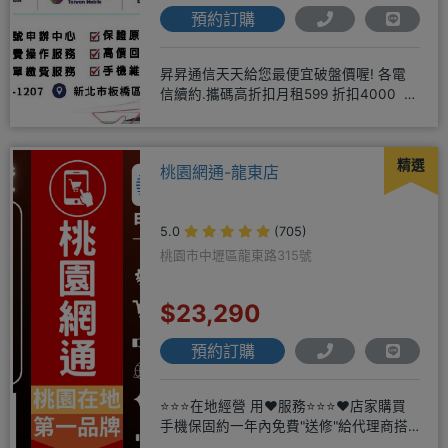
預約訂購
昇昇通信天天給您最便宜破盤價喔! 各電
信續約.攜碼高折扣月租599 折扣4000 月
租799 折扣7
精選
桃園網通-龍東店
5.0
(705)
桃園市中壢區龍東路315號
$23,290
預約訂購
⭐⭐⭐在地經營 用❤️服務⭐⭐⭐❤️店家購買
手機保固約一年內免費"送修"給代理商搭
配門號再享高額折扣，