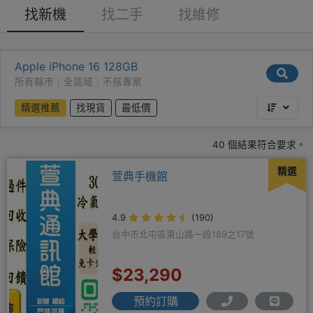
找新機
找二手
找維修
Apple iPhone 16 128GB
所有縣市｜全區域｜不搭專案
精選推薦
找現貨
最低價
40 個結果符合要求。
精選
萱典手機館
4.9
(190)
台中市北屯區東山路一段189之17號
$23,290
預約訂購