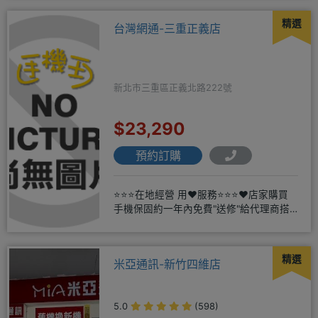
精選
台灣網通-三重正義店
新北市三重區正義北路222號
$23,290
預約訂購
⭐⭐⭐在地經營 用❤️服務⭐⭐⭐❤️店家購買
手機保固約一年內免費"送修"給代理商搭
配門號再享高額折扣，
精選
米亞通訊-新竹四維店
5.0
(598)