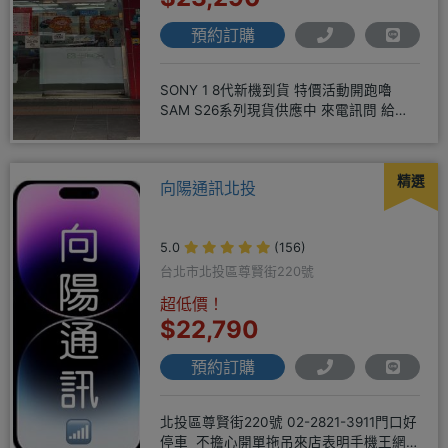
預約訂購
SONY 1 8代新機到貨 特價活動開跑嚕
SAM S26系列現貨供應中 來電訊問 給你
超級甜甜價IP1
精選
向陽通訊北投
5.0
(156)
台北市北投區尊賢街220號
超低價！
$22,790
預約訂購
北投區尊賢街220號 02-2821-3911門口好
停車 不擔心開單拖吊來店表明手機王網