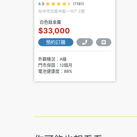
4.9
(1181)
台中市北區中街一107-2號
白色鈦金屬
$33,000
預約訂購
外觀機況：A級
門市保固：12個月
電池健康度：88%