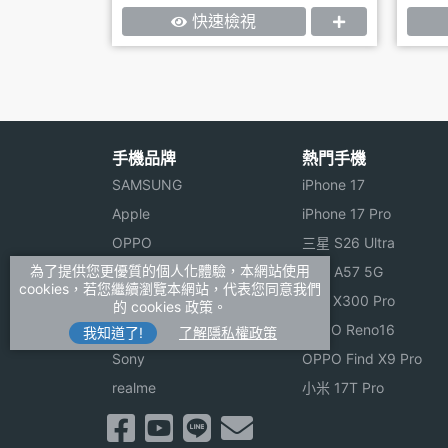
快速檢視
手機品牌
熱門手機
SAMSUNG
iPhone 17
Apple
iPhone 17 Pro
OPPO
三星 S26 Ultra
為了提供您更優質的個人化體驗，本網站使用
vivo
三星 A57 5G
cookies，若您繼續瀏覽本網站，代表您同意我們
小米
vivo X300 Pro
的 cookies 政策。
ASUS
OPPO Reno16
我知道了!
了解隱私權政策
Sony
OPPO Find X9 Pro
realme
小米 17T Pro