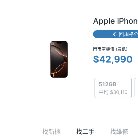
Apple iPh
回規格
門市空機價 
門市空機價 (最低)
$42,990
512GB
平均 $30,110
找新機
找二手
找維修