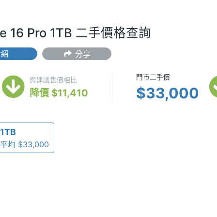
one 16 Pro 1TB 二手價格查詢
介紹
分享
(最低) $42,990
門市二手價 $
門市二手價
與建議售價相比
$33,000
降價 $11,410
1TB
平均 $33,000