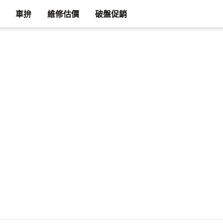
車拚
維修估價
破盤促銷