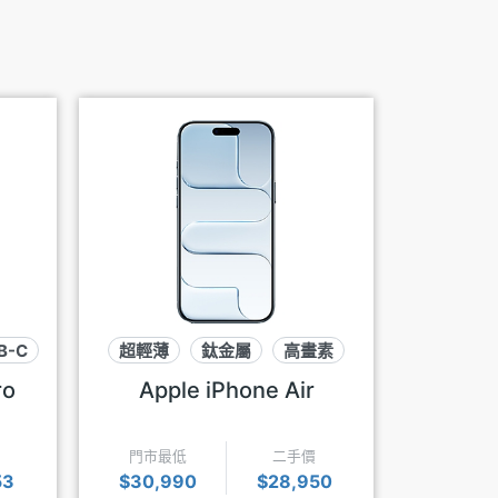
動態島
Apple i
B-C
超輕薄
鈦金屬
高畫素
門市最
$37,5
ro
Apple iPhone Air
門市最低
二手價
53
$30,990
$28,950