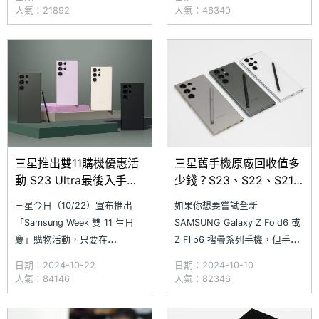
測試版給開發者，並計畫於
機型，推薦大家可以參考三星智
人氣：21892
人氣：46340
2025 年推出正式版本。近日，
慧館門市的舊機回收試算服務，
三星西班牙官網被發現一度開啟
經由這項服務，各位不僅能用舊
One UI 7 的特色介紹頁面，透
機折抵新機消費，還能享有額外
露部分新功能細節，並提到部
回收折扣。今天小編就以
三星推出雙11購機優惠活
三星舊手機原廠回收值多
動 S23 Ultra最後入手機
少錢？S23、S22、S21
會來了
系列價格試算一次看懂
三星今日（10/22）宣布推出
如果你想要嘗試全新
(2024.10)
「Samsung Week 雙 11 生日
SAMSUNG Galaxy Z Fold6 或
慶」購物活動，只要在
Z Flip6 摺疊系列手機，但手中
10/28~11/30 時間內於三星商
的 Galaxy S 系列舊機還能用，
日期：2024-10-22
日期：2024-10-10
城或三星智慧館消費，達成指定
或許你可以考慮利用三星智慧館
人氣：84146
人氣：82346
條件即可獲得「1 定要拿」、
門市提供的舊機回收價格試算服
「1 定要搶」、「1 定要買」三
務。透過這項服務，你不僅能夠