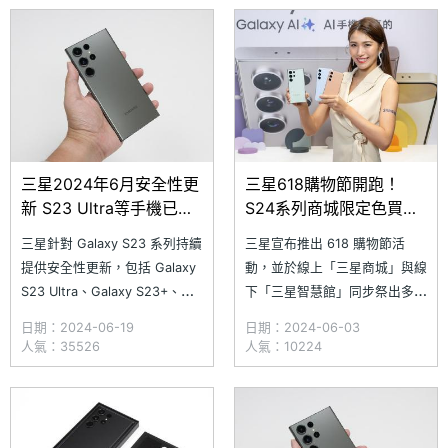
荷，不如趁現在趕緊換顆新電池
潛望式長焦鏡頭，最遠還能拍攝
與手機螢幕吧！究竟
高達 100x 數位變焦的畫面，表
SAMSUNG Galaxy S23 系列目
現超級強悍。隨著
前在 SOGI 合
三星2024年6月安全性更
三星618購物節開跑！
新 S23 Ultra等手機已可
S24系列商城限定色買再
下載安裝
送王品集團1000元商品卡
三星針對 Galaxy S23 系列持續
三星宣布推出 618 購物節活
提供安全性更新，包括 Galaxy
動，並於線上「三星商城」與線
S23 Ultra、Galaxy S23+、
下「三星智慧館」同步祭出多項
Galaxy S23、Galaxy S23 FE
優惠，只要在 6/20 以前於三星
日期：2024-06-19
日期：2024-06-03
等多款手機近日（6/17）已經能
商城購買 Galaxy S24 系列商城
人氣：35526
人氣：10224
陸續收到 2024 年 6 月安全性
限定色，加碼送王品集團商品卡
更新。不過，這次更新算是
1,000 元；6/10 以前選購
Android 定期的安全性更新，三
Galaxy S23 Ultra 256GB 版
本，除了可享限量 66 折