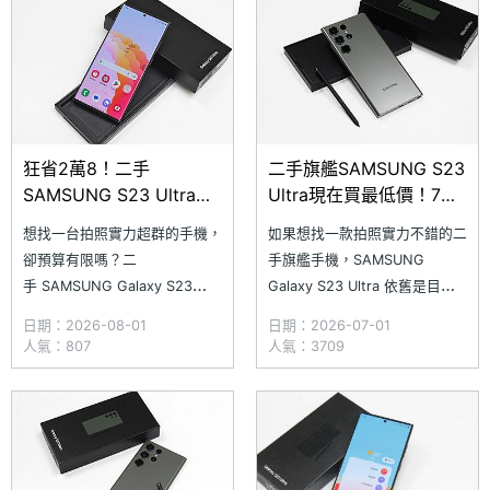
狂省2萬8！二手
二手旗艦SAMSUNG S23
SAMSUNG S23 Ultra通
Ultra現在買最低價！7月
路8月最新報價一次看
通路最新均價一次看
想找一台拍照實力超群的手機，
如果想找一款拍照實力不錯的二
卻預算有限嗎？二
手旗艦手機，SAMSUNG
手 SAMSUNG Galaxy S23
Galaxy S23 Ultra 依舊是目前
Ultra 會是目前理想的解答，不
相當值得的選項。同時擁有 2
日期：2026-08-01
日期：2026-07-01
僅搭載 2 億畫素主鏡頭與 10 倍
億畫素主鏡頭與 10 倍光學長焦
人氣：807
人氣：3709
光學長焦鏡頭，即便是舞台表演
鏡頭，可滿足各式各樣的攝影情
者的神情，也能輕鬆捕捉細節。
境需求。根據 SOGI 合作報價店
根據 SOGI 合作報價店家 2026
家 2026 年 7 月的價格來看，
年 8 月的價格來看
Galaxy S23 Ultra 通路二