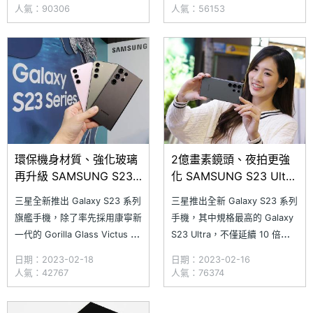
統），不僅開放個人化鎖定頁
萬畫素三鏡頭，支援 3 倍光學
人氣：90306
人氣：56153
面，也首度加入一鍵相片去背，
變焦（最高 30 倍數位變焦）、
能讓美編作業更加便利；同時延
Expert RAW 的天文攝影功能；
續採用「暫停 USB Power
前相機則升級至 1,200 萬畫素
Delivery」，可減少手機一邊遊
鏡頭，並且新增 D
戲一
環保機身材質、強化玻璃
2億畫素鏡頭、夜拍更強
再升級 SAMSUNG S23
化 SAMSUNG S23 Ultra
全系列開箱
拍照實測
三星全新推出 Galaxy S23 系列
三星推出全新 Galaxy S23 系列
旗艦手機，除了率先採用康寧新
手機，其中規格最高的 Galaxy
一代的 Gorilla Glass Victus 2
S23 Ultra，不僅延續 10 倍光
強化玻璃，機身元件更積極導入
學望遠，支援最大 100 倍數位
日期：2023-02-18
日期：2023-02-16
環保回收材料，其中
變焦外，更首度導入 2 億畫素
人氣：42767
人氣：76374
Galaxy S23 與 Galaxy S23+
主鏡頭，結合 Super Quad
取消了「輪廓切割相機」，統一
Pixel 快速對焦、雙倍 OIS 光學