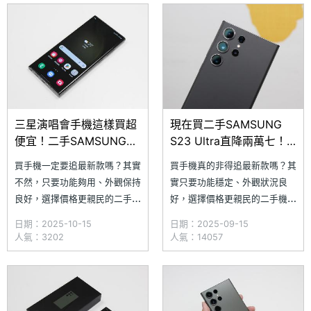
的 S Pen，適合手寫、遙控拍照
S23 Ultra 為例，搭載 10 倍光
用途，更配備 10 倍光學長焦鏡
學長焦鏡頭，追星拍照和演唱會
頭，堪稱在演唱會與遠距拍攝的
紀錄都能遠距離捕捉清晰照片，
最佳夥伴。​究竟
究竟 SAMSUNG
三星演唱會手機這樣買超
現在買二手SAMSUNG
便宜！二手SAMSUNG
S23 Ultra直降兩萬七！
S23 Ultra通路價格一次
通路優惠價格一次看
買手機一定要追最新款嗎？其實
買手機真的非得追最新款嗎？其
看懂(2025.10)
(2025.9)
不然，只要功能夠用、外觀保持
實只要功能穩定、外觀狀況良
良好，選擇價格更親民的二手
好，選擇價格更親民的二手機，
機，同樣是聰明又實惠的選擇。
同樣是聰明又實用的選擇。深受
日期：2025-10-15
日期：2025-09-15
像是討論度一直居高不下的
網友熱烈討論的 SAMSUNG
人氣：3202
人氣：14057
SAMSUNG Galaxy S23
Galaxy S23 Ultra，不僅延續經
Ultra，不僅延續經典的旗艦設
典的外型設計，更搭載 10 倍光
計，還搭載 10 倍光學長焦鏡
學長焦鏡頭，無論追星拍照還是
頭，無論是追星拍照還是演唱會
演唱會記錄，都能派上大用場。