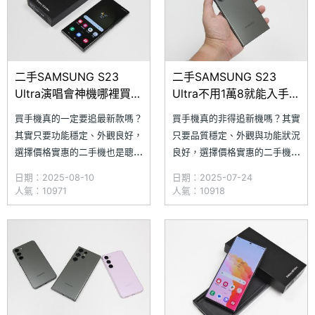
紀錄，都能完美勝任。究竟
究竟 SAMSUNG Ga
SAMSU
二手SAMSUNG S23
二手SAMSUNG S23
Ultra演唱會神機哪裡買最
Ultra不用1萬8就能入手！
便宜？通路優惠價格一次
三星演唱會神器現在買超
買手機真的一定要追最新款嗎？
買手機真的非得追新機嗎？其實
看(2025.8)
便宜(2025.7)
其實只要功能穩定、外觀良好，
只要品質穩定、外觀與功能狀況
選擇價格實惠的二手機也是聰明
良好，選擇價格實惠的二手機也
的好選擇。深受網友好評的三星
是聰明又划算的選擇。深獲網友
日期：2025-08-10
日期：2025-07-24
Galaxy S23 Ultra，不僅具備經
好評的三星 Galaxy S23
人氣：10971
人氣：10918
典耐看的外型設計，搭配 10 倍
Ultra，不僅擁有經典耐看的外
光學變焦的長焦鏡頭，無論是追
型設計，具備 10 倍光學焦段的
星還是拍攝演唱會都相當實用。
長焦鏡頭更方便追星、演唱會攝
究竟目前 SAMSUNG Galaxy
影。究竟 SAMSUNG Galaxy
S23 Ult
S23 Ul