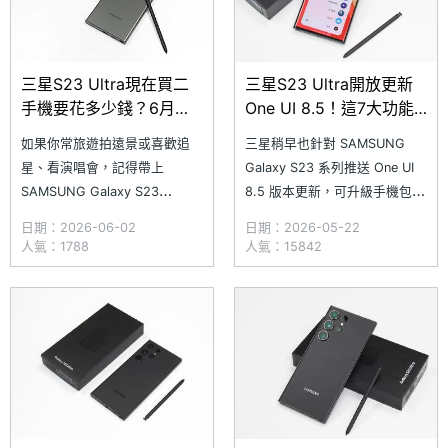
三星S23 Ultra現在買二
三星S23 Ultra開放更新
手機要花多少錢？6月通
One UI 8.5！這7大功能
路最新報價一次看
與S25 Ultra不同
如果你常旅遊拍遠景或喜歡追
三星稍早也針對 SAMSUNG
星、看演唱會，記得帶上
Galaxy S23 系列推送 One UI
SAMSUNG Galaxy S23
8.5 版本更新，可升級手機包括
Ultra，擁有 2 億畫素主鏡頭和
Galaxy S23 Ultra、Galaxy
日期：2026-06-02
日期：2026-05-22
10 倍光學長焦鏡頭，能拍出細
S23+ 與 Galaxy S23，不過相
人氣：1788
人氣：15842
節豐富、解析度極高的照片，遠
較於 Galaxy S25 系列在 One
距離拍攝清晰有感，現在二手價
UI 8.5 擁有多達 57 項的追加功
格也比當年入手甜上不少，根據
能，這次在 G
SOGI 合作報價店家 2026 年 6
月的價格來看，G