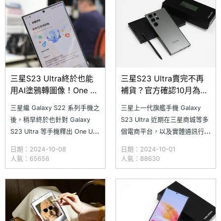
大好康。另外，如果想要入手擁
將舊機直接折抵換新機，還能享
有 10 倍光學長焦鏡頭的
受作為三星老客戶的額外回收折
SAMSUNG Gala
扣。今天，小編就
三星S23 Ultra終於也能
三星S23 Ultra賣完不再
用AI塗鴉轉圖像！One UI
補貨？官方確認10月為最
更新項目一次看
後一批到貨
三星繼 Galaxy S22 系列手機之
三星上一代旗艦手機 Galaxy
後，稍早終於也針對 Galaxy
S23 Ultra 近期在三星商城等多
S23 Ultra 等手機釋出 One UI
個電商平台，以及實體通訊行，
軟體更新，雖然此次版本在更新
均出現補貨中或已售罄的情況，
日期：2024-10-08
日期：2024-10-01
後仍是 One UI 6.1，但這次的更
甚至通訊行因缺貨而沒有任何報
人氣：65656
人氣：88630
新算是 One UI 的重大更新，因
價，這是否意味著 Galaxy S23
為加入不少新一代的 Galaxy AI
Ultra 將不再補貨。對此，台灣
應用，包括 Galaxy
三星電子行動通訊事業部總經理
陳啓蒙表示，Galaxy S23