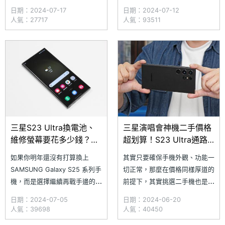
用戶已陸續收到 2024 年 7 月
正好有換機需求，其實三星也有
日期：2024-07-17
日期：2024-07-12
的安全性更新通知。然而，此次
針對智慧館門市用戶提供舊機回
人氣：27717
人氣：93511
更新屬於 Android 的定期安全
收價格試算的服務，其中三星老
性更新，三星並未特別說明修補
客戶還能享有更高額的回收價折
了哪些項目，不過還是建議用戶
扣。今天小編就先透過 Galaxy
配合更新，以利裝置的安全性
S21、Galaxy S22 與
三星S23 Ultra換電池、
三星演唱會神機二手價格
維修螢幕要花多少錢？通
超划算！S23 Ultra通路
路價格一次看(2024.7)
平均價格一次看(2024.6)
如果你明年還沒有打算換上
其實只要確保手機外觀、功能一
SAMSUNG Galaxy S25 系列手
切正常，那麼在價格同樣厚道的
機，而是選擇繼續再戰手邊的
前提下，其實挑選二手機也是不
Galaxy S23 系列，倘若手機目
錯的購機選擇。擁有演唱會拍照
日期：2024-07-05
日期：2024-06-20
前已經出現一條條的螢幕刮痕，
神器美名的 SAMSUNG Galaxy
人氣：39698
人氣：40450
或是電池續航早就不堪日常負
S23 Ultra，不僅具備 10x 光學