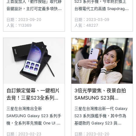
上首度加入「動作按鈕」取代靜
S23 系列手機，今年終於換上
音鍵設計，主打可定義多項快捷
台積電代工的高通 Snapdragon
操作，雖然以 iPhone 產品線來
8 Gen 2 for Galaxy 行動平
日期：2023-09-20
日期：2023-03-09
說是個很不得了的創新功能，但
台，其中 Galaxy S23 Ultra 跑
人氣：113369
人氣：48227
其實三星手機早就有類似的設
分評測也獲得不錯的成績。只不
計，那便是將電源鍵與智慧助理
過在全系列當中，僅有最入門的
鍵合併的「側鍵」。至於三星手
Galaxy S23 128GB 版本是採
機提供的側鍵又該如何自定義
APP 快捷啟用？小編今天將
自訂鎖定螢幕、一鍵相片
3倍光學變焦、夜景自拍
去背！三星S23全系列重
SAMSUNG S23與
點功能體驗
S23+相機測試
三星在台灣推出全新
三星在台灣推出新一代 Galaxy
SAMSUNG Galaxy S23 系列手
S23 系列旗艦手機，其中作為
機，全系列率先預載 One UI 5.1
基礎款的 Galaxy S23 與
操作介面（Android 13 作業系
Galaxy S23+，同樣延續 5,000
日期：2023-02-23
日期：2023-02-20