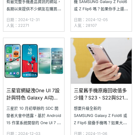
有最完整手機產品資訊的網站，
機 SAMSUNG Galaxy Z Fold6
長期以來提供不少網友在購買手
或 Z Flip6 嗎？如果你手上還留
機、規格車拚等重要參考；趁著
有舊款 Galaxy 系列手機，不妨
日期：2024-12-31
日期：2024-12-05
年末的機會，再度帶大家回顧
利用三星智慧館門市提供的舊機
人氣：22271
人氣：28107
2024 年最熱門的品牌與手機。
回收試算服務，將舊機折抵成新
首先是品牌部分，今年依舊是三
機費用，其中還有機會獲得額外
星最多人瀏覽的品牌，其次才是
的回收折扣。今天小編特別以
蘋果；產品方面則是三星在 3
月推出的 SAMSUNG Galaxy
三星官網疑洩One UI 7設
三星舊手機原廠回收值多
計與特色 Galaxy AI功能
少錢？S23、S22與S21
免費到2025年底
價格試算整理(2024.11)
三星於 10 月初舉辦的 SDC 開
想要升級全新的
發者大會中透露，基於 Android
SAMSUNG Galaxy Z Fold6 或
15 作業系統開發的 One UI 7 使
Z Flip6 摺疊手機嗎？如果大家
用介面將於今年底前開放 Beta
手邊還留有舊款的 Galaxy 系列
日期：2024-12-03
日期：2024-11-06