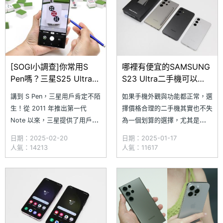
Galaxy S23 和 Galaxy S
[SOGI小調查]你常用S
哪裡有便宜的SAMSUNG
Pen嗎？三星S25 Ultra取
S23 Ultra二手機可以
消藍牙功能你有影響嗎？
買？演唱會神機二手通路
講到 S Pen，三星用戶肯定不陌
如果手機外觀與功能都正常，選
價格整理(2025.1)
生！從 2011 年推出第一代
擇價格合理的二手機其實也不失
Note 以來，三星提供了用戶便
為一個划算的選擇，尤其是
利的書寫體驗，抽出 S Pen 快
SAMSUNG Galaxy S23 系列當
日期：2025-02-20
日期：2025-01-17
速記事、繪圖，後期更延伸出手
中的 Galaxy S23 Ultra，更是
人氣：14213
人氣：11617
勢操作、遠端遙控拍照等功能，
在 2024 年被《SOGI 手機王》
使得 S Pen 猶如「魔杖」般為
的許多網友票選為「最佳長銷旗
用戶帶來多種操作體驗。 不
艦手機」。隨著 SAMSUNG
過，這次 SAMSUNG Galaxy
Galaxy S23 系列在台灣
S25