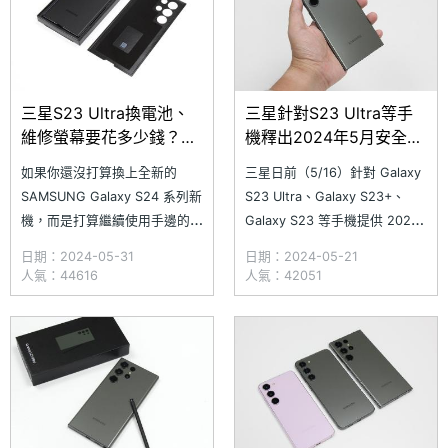
三星S23 Ultra換電池、
三星針對S23 Ultra等手
維修螢幕要花多少錢？通
機釋出2024年5月安全性
路價格一次看(2024.5)
更新
如果你還沒打算換上全新的
三星日前（5/16）針對 Galaxy
SAMSUNG Galaxy S24 系列新
S23 Ultra、Galaxy S23+、
機，而是打算繼續使用手邊的
Galaxy S23 等手機提供 2024
Galaxy S23 Ultra，倘若手機目
年 5 月安全性更新。此次更新
日期：2024-05-31
日期：2024-05-21
前已經出現一條條的螢幕刮痕，
算是 Android 定期的安全性更
人氣：44616
人氣：42051
或是電池續航早就不堪日常負
新，如同過往三星並未說明針對
荷，不如現在趕緊換顆新電池與
哪些項目修補，不過此次特別提
手機螢幕吧！究竟 SAMSUNG
到手機更新後，由於安全性原則
Galaxy S23 系列目前在 SOGI
更新，用戶將