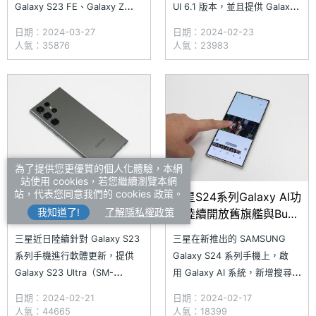
Galaxy S23 FE、Galaxy Z
UI 6.1 版本，並且提供 Galaxy
Fold5、Galaxy Z Flip5，以及
AI 功能與服務。三星稍早宣
日期：2024-03-27
日期：2024-02-23
Galaxy Tab S9 系列平板等機
布，將針對多款 2023 年旗艦
人氣：35876
人氣：23983
種，將在 3 月底陸續開放更新
手機及平板產品釋出 One UI 6.1
到 One UI 6.1。稍早，韓國三星
版本更新，讓舊機種也能使用
社群宣布將於 3/28
Galaxy AI 相關應用。三星電子
為了提供您更優質的個人化體驗，本網
站使用 cookies，若您繼續瀏覽本網
站，代表您同意我們的 cookies 政策。
三星針對S23 Ultra釋出
三星S24系列Galaxy AI功
我知道了!
了解隱私權政策
2024年2月安全性更新
能陸續開放舊旗艦與Buds
耳機使用
三星近日陸續針對 Galaxy S23
三星在新推出的 SAMSUNG
系列手機進行軟體更新，提供
Galaxy S24 系列手機上，啟
Galaxy S23 Ultra（SM-
用 Galaxy AI 系統，新增搜尋
S9180）與 Galaxy S23（SM-
圈、通話即時翻譯、寫作助理、
日期：2024-02-21
日期：2024-02-17
S9110）等機型 2024 年 2 月
語音轉文字智慧助理、生成式照
人氣：44665
人氣：18399