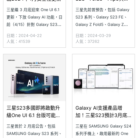
Tab S9系列台灣釋出更新
三星繼 3 月底迎來 One UI 6.1
三星先前曾預告，包括 Galaxy
更新，下放 Galaxy AI 功能，日
S23 系列、Galaxy S23 FE、
前（4/15）針對 Galaxy S23
Galaxy Z Fold5、Galaxy Z
Ultra 等手機提供 2024 年 4 月
Flip5 等手機，以及 Galaxy
日期：2024-04-22
日期：2024-03-29
安全性更新。此次更新為
Tab S9 系列平板將於 3 月底開
人氣：41539
人氣：37262
Android 定期的安全性更新，三
放更新 One UI 6.1，並且將
星並未特別提及針對哪些項目修
Galaxy S24 系列預載的
補，不過還是建議用戶配合更
Galaxy AI 功能
新，以
三星S23多國即將啟動升
Galaxy AI支援產品增
級One UI 6.1 台版可能要
加！三星S23預計3月底
再等等
開放更新One UI 6.1
三星曾於 2 月底公告，包括
三星在 SAMSUNG Galaxy S24
SAMSUNG Galaxy S23 系列、
系列手機上，啟用最新的 One