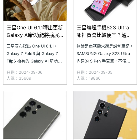
三星One UI 6.1.1釋出更新
三星旗艦手機S23 Ultra
Galaxy AI新功能將擴展
哪裡買會比較便宜？通路
到S24 Ultra等機型
最低價格一次看(2024.9)
三星宣布釋出 One UI 6.1.1，
無論是商務需求還是課堂筆記，
Galaxy Z Fold6 與 Galaxy Z
SAMSUNG Galaxy S23 Ultra
Flip6 擁有的 Galaxy AI 新功能
內建的 S Pen 手寫筆，不僅能
將擴展到 Galaxy S24 系列、
隨時捕捉重要內容或創意靈感，
日期：2024-09-06
日期：2024-09-05
Galaxy S23 系列、Galaxy S23
全新「Galaxy AI」服務包括搜
人氣：35669
人氣：19866
FE、Galaxy Z Fold5、
尋圈、通話即時翻譯、智慧相片
Galaxy&nb
編輯等，更是日常生活中相當實
用的 AI 應用。究竟 SAMSUNG
Galaxy S23 Ult