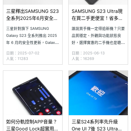
三星釋出SAMSUNG S23
SAMSUNG S23 Ultra現
全系列2025年6月安全性
在買二手更便宜！省多少
更新
錢、通路平均價格一次看
三星針對旗下 SAMSUNG
誰說買手機一定得追新機？只要
(2025.6)
Galaxy S23 全系列推出 2025
品質穩定、外觀與功能狀態良
年 6 月的安全性更新，Galaxy
好，選擇實惠的二手機也是聰明
S23 系列涵蓋機型包括 Galaxy
之選。三星旗下的 SAMSUNG
日期：2025-07-02
日期：2025-06-13
S23 Ultra (SM-S9180)、
Galaxy S23 Ultra 不僅擁有不
人氣：11283
人氣：16269
Galaxy S23+ (SM-S9160) 與
過時的外型設計，還配備 10 倍
Galaxy S23 (SM-S91
光學的長焦鏡頭，更被《SOGI
手機王》網友票選為 2024 年
「最佳長銷旗艦手機」。究竟
如何分軌控制APP音量？
三星S24系列率先升級
三星Good Lock超實用技
One UI 7後 S23 Ultra台