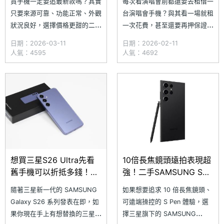
買手機一定要追最新款嗎？其實
每次看演唱會前都還要去租借一
路優惠價格一次看
實更划算又超值(2026.2)
只要來源可靠、功能正常、外觀
台演唱會手機？與其看一場就租
(2026.3)
狀況良好，選擇價格更甜的二手
一次花費，甚至還要再押保證
機反而很聰明。上市以來深受網
金，倒不如直接入手一台二手
日期：2026-03-11
日期：2026-02-11
友好評的 SAMSUNG Galaxy
SAMSUNG Galaxy S23 Ultra
人氣：4595
人氣：4692
S23 Ultra，配備 2 億畫素主鏡
來的更加實際！三星 S23 Ultra
頭與 10 倍光學變焦長焦鏡，不
作為演唱會手機的鼻祖，不僅擁
論是追星、演唱會拍攝還是遠距
有 10x 光學長焦鏡頭，最高可
風景，都能輕鬆捕捉細節，現在
拍攝 100x 數位變焦距離，無論
入手二手機的價位相當
是 4
想買三星S26 Ultra先看
10倍長焦鏡頭遠拍表現超
舊手機可以折抵多錢！
強！二手SAMSUNG S23
Galaxy S24、S23與S22
Ultra通路優惠價格一次看
隨著三星新一代的 SAMSUNG
如果想要追求 10 倍長焦鏡頭、
回收價格一次看(2026.2)
(2026.1)
Galaxy S26 系列發表在即，如
可遠端操控的 S Pen 體驗，選
果你現在手上有想替換的三星舊
擇三星旗下的 SAMSUNG