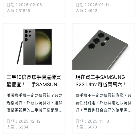
手機，除了可以透過三星官方舊
Galaxy S23 Ultra 會是不錯的
日期：2026-02-06
日期：2026-01-11
機回收服務，在線上快速查詢回
選擇，但與其挑選價格高昂的新
人氣：61625
人氣：4623
收價格外，也能直接前往全台三
機，價格更親民的二手機同樣是
星智慧館享有舊機折抵優惠，輕
聰明又高 CP 值的選項。​究竟
鬆將舊手機轉換成購買新機補助
SAMSUNG Galaxy S23 Ultra
金。究竟三星歷代的 S 旗艦系
目前在二手市場價格如
列手機可以折抵多少錢？小編將
以
三星10倍長焦手機這樣買
現在買二手SAMSUNG
最便宜！二手SAMSUNG
S23 Ultra可省兩萬六！
S23 Ultra通路價格整理
通路最低價格一次看
誰說換手機一定要追最新？只要
買手機不一定要追最新旗艦，只
(2025.12)
(2025.11)
規格可靠、外觀狀況良好，選擇
要性能夠用、外觀與電池狀況良
價格更親民的二手機同樣是聰明
好，而且也符合自己的使用需
又划算的做法。以討論度居高不
求，挑選價格便宜的二手機同樣
日期：2025-12-12
日期：2025-11-13
下的 SAMSUNG Galaxy S23
是聰明又划算的選擇。以討論度
人氣：6234
人氣：6670
Ultra 為例，不僅有可遠端操控
居高不下的 SAMSUNG Galaxy