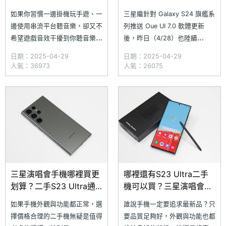
巧教學
灣用戶也迎來更新
如果你習慣一邊掛機玩手遊、一
三星繼針對 Galaxy S24 旗艦系
邊使用串流平台聽音樂，卻又不
列推送 Oue UI 7.0 軟體更新
希望遊戲音效干擾到你聽音樂，
後，昨日（4/28）也陸續
這時候除了手動前往遊戲設定關
向 Galaxy S23 Ultra、Galaxy
日期：2025-04-29
日期：2025-04-29
閉音效外，其實三星手機用戶還
S23+、Galaxy S23 等手機台
人氣：36973
人氣：26075
可以搭配 Good Lock 應用程
灣用戶釋出 One UI 7.0 軟體更
式，透過安裝 Sound Assistant
新。如果你是上述機型的用戶，
實現分軌控制 APP 音量功能，
還未收到通知，不妨可以主動
讓你在手機音量的控制上更得
三星演唱會手機哪裡買更
哪裡還有S23 Ultra二手
划算？二手S23 Ultra通
機可以買？三星演唱會神
路購機最高省2萬
機二手通路價格一次看
如果手機外觀與功能都正常，選
誰說手機一定要追求最新品？只
4(2025.4)
(2025.3)
擇價格合理的二手機無疑是值得
要品質足夠好，外觀與功能也都