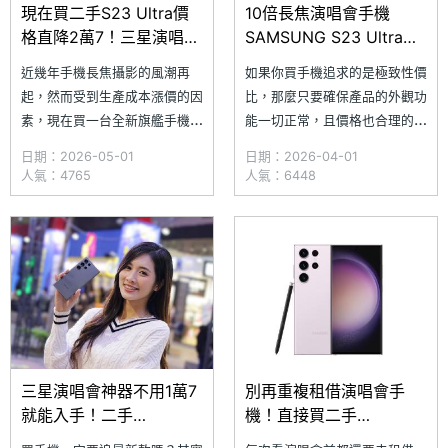
現在買二手S23 Ultra價
10倍長焦演唱會手機
格直降2萬7！三星演唱會
SAMSUNG S23 Ultra這
手機通路5月最新均價一
樣買最便宜！二手通路平
近幾年手機長焦攝影的風潮再
如果你買手機追求的是極致性價
次看
均價格一次看(2026.4)
起，然而受到生產成本漲價的因
比，那麼只要確保產品的外觀功
素，現在買一台全新旗艦手機的
能一切正常，且價格也合理的前
費用可是比過去要高出不少。如
提下，挑選二手機也是聰明的選
日期：2026-05-01
日期：2026-04-01
果你也想體驗長焦攝影的樂趣，
擇。SAMSUNG Galaxy S23
人氣：4765
人氣：6448
現在回頭購買二手旗艦也是不錯
Ultra 不僅口碑與品質都深受好
的選擇，其中來自三星的
評，也能升級使用 Galaxy AI 應
SAMSUNG Galaxy S23 Ultra
用，現在入手二手機的價位相當
不僅搭載 10 倍光學長焦鏡頭，
便宜，整體表現對比新機可說是
日常表現也很全面，且根據 S
相當超
三星演唱會神器不用1萬7
別再重複租借演唱會手
就能入手！二手
機！直接買二手
SAMSUNG S23 Ultra通
SAMSUNG S23 Ultra其