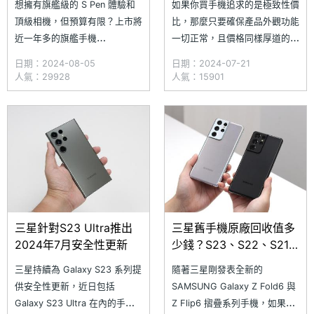
想擁有旗艦級的 S Pen 體驗和
如果你買手機追求的是極致性價
(2024.8)
(2024.7)
頂級相機，但預算有限？上市將
比，那麼只要確保產品外觀功能
近一年多的旗艦手機
一切正常，且價格同樣厚道的前
SAMSUNG Galaxy S23 Ultra
提下，挑選二手機也是不錯的選
日期：2024-08-05
日期：2024-07-21
絕對是值得考慮的選擇！不僅擁
擇，其中三星 Galaxy S23 系列
人氣：29928
人氣：15901
有 2 億畫素主鏡頭和 10 倍光學
旗艦手機，不僅口碑與品質都很
變焦，還能透過更新享受到最新
不錯，隨著軟體開放更新後，現
Galaxy S24 系列的 Galaxy AI
在也能升級使用 Galaxy AI 應
功能。究竟 SAMSUN
用，以當下實惠的價格來說，整
體表現相當超值
三星針對S23 Ultra推出
三星舊手機原廠回收值多
2024年7月安全性更新
少錢？S23、S22、S21
系列價格試算一次看懂
三星持續為 Galaxy S23 系列提
隨著三星剛發表全新的
供安全性更新，近日包括
SAMSUNG Galaxy Z Fold6 與
Galaxy S23 Ultra 在內的手機
Z Flip6 摺疊系列手機，如果你