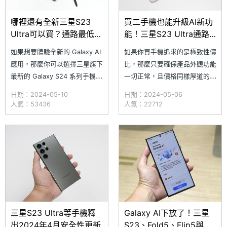
哪裡還有全新三星S23
買二手機也能升級AI新功
Ultra可以買？通路最低價
能！三星S23 Ultra通路
格一次看(2024.5)
平均價格整理(2024.5)
如果想要體驗全新的 Galaxy AI
如果你買手機追求的是極致性價
應用，那麼你可以選擇三星旗下
比，那麼只要確保產品外觀功能
最新的 Galaxy S24 系列手機，
一切正常，且價格同樣厚道的前
但如果你也想要同時擁有 2 億
提下，挑選二手機也是不錯的選
日期：2024-05-10
日期：2024-05-06
畫素主鏡頭與 10 倍光學長焦鏡
擇，其中三星旗下的 Galaxy
人氣：53436
人氣：22712
頭，條件篩選下來，最適合你的
S23 系列手機，不僅整體口碑
無疑就是 Galaxy S23 Ultra。
與品質都很不錯，也能開放升級
而隨著 SAMSUNG Galaxy S23
使用 Galaxy AI 等功能，綜合表
U
現相當超值。究竟 Galaxy S23
全系列目前的二手
三星S23 Ultra等手機釋
Galaxy AI下放了！三星
出2024年4月安全性更新
S23、Fold5、Flip5與