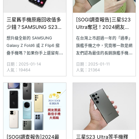
三星舊手機原廠回收值多
[SOGI調查報告]三星S23
少錢？SAMSUNG S23與
Ultra奪冠！2024網友票
S22系列價格試算整理
選最佳長銷旗艦手機
想升級全新的 SAMSUNG
在台灣上市超過一年的「過季」
(2025.1)
Galaxy Z Fold6 或 Z Flip6 摺
旗艦手機之中，究竟哪一款是網
疊手機嗎？如果你手上還留有舊
友們認為最佳的長銷旗艦手機
款 Galaxy 系列機型，推薦可以
呢？2024 SOGI 年度調查經過
日期：2025-01-14
日期：2025-01-11
前往三星智慧館門市進行舊機回
一個月的調查，日前正式公布調
人氣：19464
人氣：21364
收試算服務！不僅可將舊機折抵
查結果，14 款入選手機當中，
成新機的購買金額，還能享有額
由 SAMSUNG Galaxy S23
外回收折扣，讓升級更加超值。
Ultra 險勝 iPhone 15 Pro
今天小編以 Galaxy S22 與 Ga
Max，成為 2024 年網友首選的
[SOGI調查報告]2024最
三星S23 Ultra等手機釋