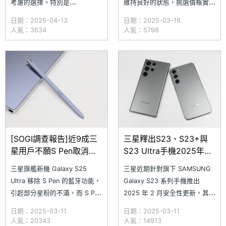
考慮的選擇。特別是
維持良好的狀態，挑選價格實惠
SAMSUNG Galaxy S23 系列中
的二手機也是不錯的選擇，其中
日期：2025-04-13
日期：2025-03-16
的 Galaxy S23 Ultra，更是在
來自三星旗下的 SAMSUNG
人氣：3634
人氣：5798
2024 年被《SOGI 手機王》網
Galaxy S23 Ultra，不僅具備無
友票選為「最佳長銷旗艦手
過時的外觀設計，搭載 10 倍光
機」。隨著 Galaxy S23 系列在
學的長焦鏡頭，更一路被眾多
台灣已上市 3 年，究竟 Gala
《SOGI 手機王》網友評選為
2024 年
[SOGI調查報告]近9成三
三星釋出S23、S23+與
星用戶不願S Pen取消支
S23 Ultra手機2025年2
援藍牙！這功能竟廣受使
月安全性更新
三星旗艦新機 Galaxy S25
三星近期針對旗下 SAMSUNG
用
Ultra 移除 S Pen 的藍牙功能，
Galaxy S23 系列手機推出
引起部分星粉的不滿，而 S Pen
2025 年 2 月安全性更新，其中
對於台灣星粉來說重不重要？
可更新手機包含 Galaxy S23
日期：2025-03-11
日期：2025-03-11
《SOGI 手機王》經過前一段時
Ultra（SM-S9180）、Galaxy
人氣：20343
人氣：14913