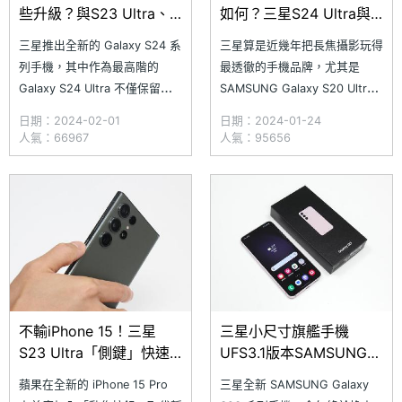
些升級？與S23 Ultra、
如何？三星S24 Ultra與
S22 Ultra開箱比較
S23 Ultra長焦相機比較
三星推出全新的 Galaxy S24 系
三星算是近幾年把長焦攝影玩得
列手機，其中作為最高階的
最透徹的手機品牌，尤其是
Galaxy S24 Ultra 不僅保留
SAMSUNG Galaxy S20 Ultra
Note 系列的大尺寸螢幕 + S
搭載的 10x 光學鏡頭，提供最
日期：2024-02-01
日期：2024-01-24
Pen 的設計元素，這次更是改用
高上限的 100x 數位變焦模式，
人氣：66967
人氣：95656
平面螢幕設計，並且首度加入鈦
更是成功替後續 S21 Ultra、
金屬邊框，以及最新的康寧大猩
S22 Ultra 與 S23 Ultra 的長焦
猩 Armor 玻璃。究竟三星
攝影打下良好基礎。但隨著全新
Galaxy S24 Ultra
的 S
不輸iPhone 15！三星
三星小尺寸旗艦手機
S23 Ultra「側鍵」快速
UFS3.1版本SAMSUNG
截圖、實用技巧全解析
S23跑分實測
蘋果在全新的 iPhone 15 Pro
三星全新 SAMSUNG Galaxy