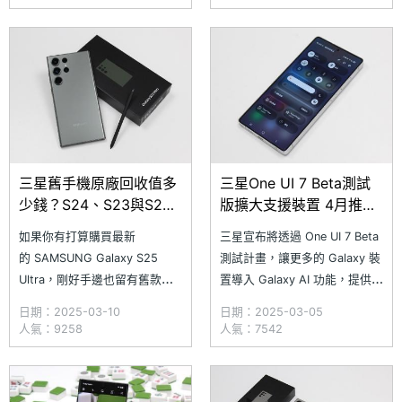
間的調查，逾 500 位星粉熱情
S23+（SM-S9160）與 Galaxy
參與，將近 7 成 5 的星粉表示
S23（SM-S9110）。本次更新
很常用到 S Pen，並且有超過 5
主要是為了提升
成網友認為 S
三星舊手機原廠回收值多
三星One UI 7 Beta測試
少錢？S24、S23與S22
版擴大支援裝置 4月推出
全系列價格試算一次看
正式版更新
如果你有打算購買最新
三星宣布將透過 One UI 7 Beta
(2025.3)
的 SAMSUNG Galaxy S25
測試計畫，讓更多的 Galaxy 裝
Ultra，剛好手邊也留有舊款三
置導入 Galaxy AI 功能，提供最
星手機，推薦大家不妨前往三星
自然無縫的行動 AI 體驗。三星
日期：2025-03-10
日期：2025-03-05
智慧館門市進行舊機回收試算！
One UI 7 Beta 測試計畫自 3/6
人氣：9258
人氣：7542
不僅能折抵新機購買金額，還能
起，在印度、韓國、英國及美國
享有額外回收優惠。今天小編就
開放 Galaxy Z Fold6
以 SAMSUNG Galaxy S24、
和 Galaxy Z Fl