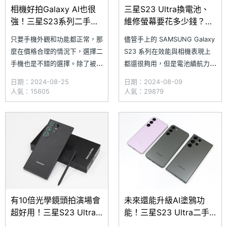
相機好拍Galaxy AI也很
三星S23 Ultra換電池、
強！三星S23系列二手平
維修螢幕要花多少錢？通
均價格整理(2024.8)
路價格一次看(2024.8)
只要手機外觀和功能都正常，那
儘管手上的 SAMSUNG Galaxy
麼在價格合理的情況下，選擇二
S23 系列在效能與相機表現上
手機也是不錯的選擇。除了被譽
都還很夠用，但是電池續航力似
為「演唱會拍照旗艦」的
乎有點大不如前，距離明年新款
日期：2024-08-25
日期：2024-08-09
SAMSUNG Galaxy S23
的 Galaxy S25 系列發表又還有
人氣：15605
人氣：29879
Ultra，還有包括 Galaxy S23+
好一段時間，不如趁現在趕緊給
與 Galaxy S23 等，綜合表現也
自己的手機換顆新電池與螢幕
是相當不錯。隨著 SAMSUNG
吧！究竟目前在 SOGI 合作維修
Galaxy S23 系列已在台灣
店家更換
有10倍光學鏡頭拍演場會
未來還能升級AI塗鴉功
超好用！三星S23 Ultra
能！三星S23 Ultra二手
通路最低價格一次看
通路平均價格整理