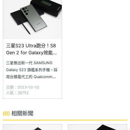
使用孤島式鏡頭設計，強化全系
防手震功能。此外，原生相機也
列的視覺一體性。究竟三星
直接整合 Expe
三星S23 Ultra跑分！S8
Gen 2 for Galaxy效能實
測
三星推出新一代 SAMSUNG
Galaxy S23 旗艦系列手機，採
用台積電代工的 Qualcomm
Snapdragon 8 Gen 2 for
日期：2023-02-02
Galaxy 行動平台，Cortex-X3
人氣：38752
核心主時脈高達 3.36GHz，比
起一般版 Snapdragon 8 Gen 2
的 3.2GHz 時脈還
相關新聞