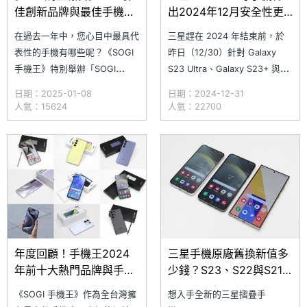
佳創新品牌與最佳手機！
出2024年12月安全性更
網友票選結果大揭曉
新
在過去一年中，您心目中最具代
三星趕在 2024 年結束前，於
表性的手機有哪些呢？《SOGI
昨日（12/30）針對 Galaxy
手機王》特別舉辦「SOGI
S23 Ultra、Galaxy S23+ 與
2024 年度調查」，邀請網友共
Galaxy S23 等手機釋出 2024
日期：2025-01-08
日期：2024-12-31
同參與。本次活動主要是針對自
年 12 月的安全性更新。此次更
人氣：15624
人氣：22700
2023 年 11 月起至 2024 年 10
新屬於 Android 系統的定期安
月間在台灣上市的手機進行票
全性更新，三星並未詳細說明修
選，經過為期一個月的調查，吸
補的具體項目，僅提到更新後能
引超過千名網友參與，並由網友
進一步提升裝置
選出多項年度最佳手機
年度回顧！手機王2024
三星手機原廠舊換新值多
年前十大熱門品牌與手機
少錢？S23、S22與S21
排行一次看
系列價格試算一次看
《SOGI 手機王》作為全台灣擁
想入手全新的三星摺疊手
(2024.12)