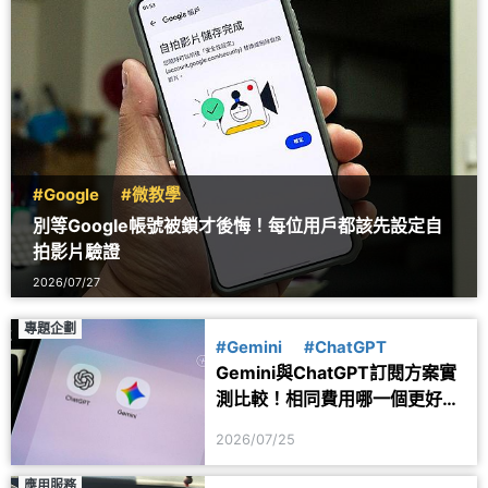
#Google
#微教學
別等Google帳號被鎖才後悔！每位用戶都該先設定自
拍影片驗證
2026/07/27
專題企劃
#Gemini
#ChatGPT
Gemini與ChatGPT訂閱方案實
測比較！相同費用哪一個更好
用？
2026/07/25
應用服務