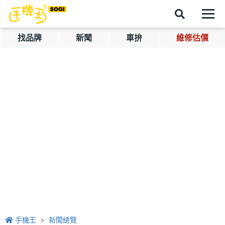
找品牌
新聞
車拚
維修估價
手機王
新聞總覽