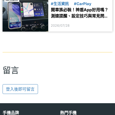
#生活資訊
#CarPlay
開車族必裝！神盾App好用嗎？
測速提醒、設定技巧與常見問題
一次看
2026/07/28
留言
登入後即可留言
手機品牌
熱門手機