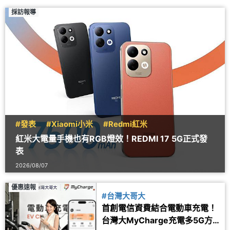
採訪報導
#發表
#Xiaomi小米
#Redmi紅米
紅米大電量手機也有RGB燈效！REDMI 17 5G正式發
表
2026/08/07
優惠速報
#台灣大哥大
首創電信資費結合電動車充電！
台灣大MyCharge充電多5G方