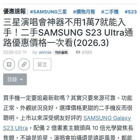
優惠速報
|
#SAMSUNG三星
#購物月報
#二手機
#S23
三星演唱會神器不用1萬7就能入
手！二手SAMSUNG S23 Ultra通
路優惠價格一次看(2026.3)
2026-03-11
by
winnie
4584
特約編輯
留言
目錄
買手機一定要追最新款嗎？其實只要來源可靠、功能
正常、外觀狀況良好，選擇價格更甜的二手機反而很
聰明。上市以來深受網友好評的
SAMSUNG Galaxy
S23 Ultra
，配備 2 億畫素主鏡頭與 10 倍光學變焦長
焦鏡，不論是追星、演唱會拍攝還是遠距風景，都能