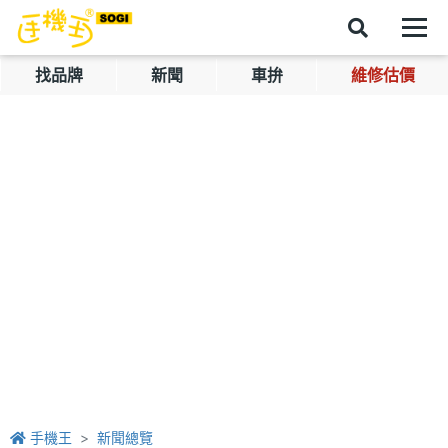
找品牌
新聞
車拚
維修估價
手機王
新聞總覽