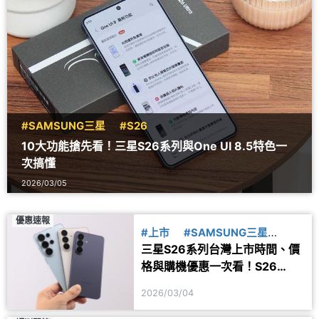
#SAMSUNG三星
#S26
10大功能搶先看！三星S26系列與One UI 8.5特色一
次搞懂
2026/03/05
優惠速報
#上市
#SAMSUNG三星
三星S26系列台灣上市時間、價
#S26
格與購機優惠一次看！S26
Ultra早鳥預購容量小升大
2026/03/04