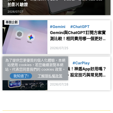
拍影片驗證
2026/07/27
專題企劃
#Gemini
#ChatGPT
Gemini與ChatGPT訂閱方案實
測比較！相同費用哪一個更好
用？
2026/07/25
應用服務
為了提供您更優質的個人化體驗，本網
#生活資訊
#CarPlay
站使用 cookies，若您繼續瀏覽本網
開車族必裝！神盾App好用嗎？
站，代表您同意我們的 cookies 政策。
測速提醒、設定技巧與常見問題
我知道了!
了解隱私權政策
一次看
2026/07/28