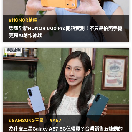
#HONOR榮耀
榮耀全新HONOR 600 Pro開箱實測！不只是拍照手機
更是AI創作神器
專題企劃
#SAMSUNG三星
#A57
為什麼三星Galaxy A57 5G值得買？台灣銷售五連霸的