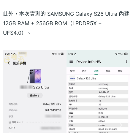
此外，本次實測的 SAMSUNG Galaxy S26 Ultra 內建
12GB RAM + 256GB ROM（LPDDR5X +
UFS4.0）。