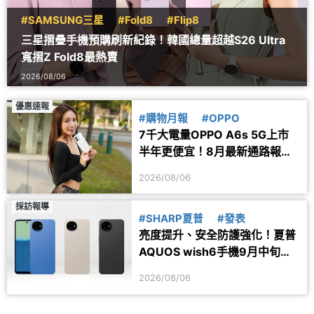
#SAMSUNG三星
#Fold8
#Flip8
三星摺疊手機預購刷新紀錄！韓國總量超越S26 Ultra
寬摺Z Fold8最熱賣
2026/08/06
優惠速報
#購物月報
#OPPO
7千大電量OPPO A6s 5G上市
半年更便宜！8月最新通路報價
一次看
2026/08/06
採訪報導
#SHARP夏普
#發表
亮度提升、安全防護強化！夏普
AQUOS wish6手機9月中旬台
灣上市
2026/08/06