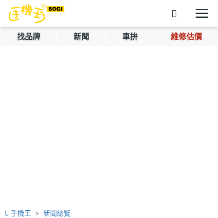
找品牌
新聞
車拚
維修估價
手機王
新聞總覽