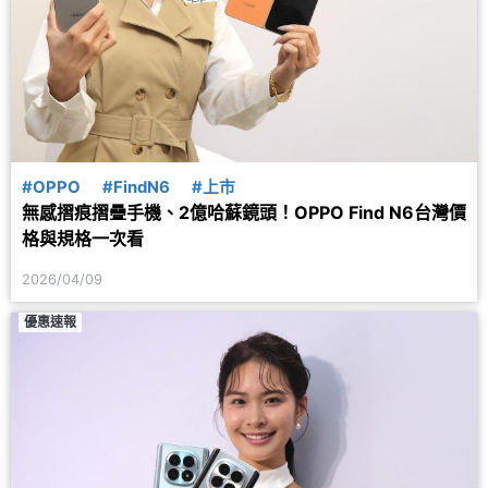
#OPPO
#FindN6
#上市
無感摺痕摺疊手機、2億哈蘇鏡頭！OPPO Find N6台灣價
格與規格一次看
2026/04/09
優惠速報