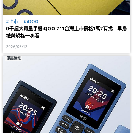
#上市
#iQOO
9千超大電量手機iQOO Z11台灣上市價格1萬7有找！早鳥
禮與規格一次看
2026/06/12
優惠速報