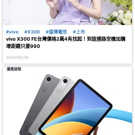
#vivo
#X300
#遠傳電信
#上市
vivo X300 FE台灣價格2萬4有找起！到這通路空機加購
增距鏡只要990
2026/05/28
優惠速報