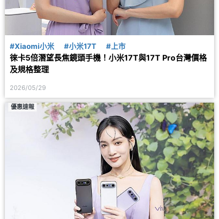
#Xiaomi小米
#小米17T
#上市
徠卡5倍潛望長焦鏡頭手機！小米17T與17T Pro台灣價格
及規格整理
2026/05/29
優惠速報