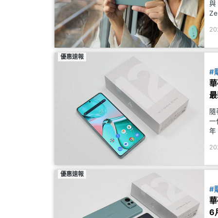
與
Ze
R
20
優惠速報
#
華
最
隨
一
年
(
20
優惠速報
#
華
6