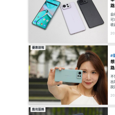
路
自
可
收
便
20
據
優惠速報
#
想
路
不
出
說
不
20
AS
應用服務