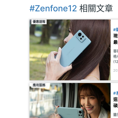
#Zenfone12
相關文章
優惠速報
#
現
最
華
格
(
元
20
應用服務
#
這
碩
雖