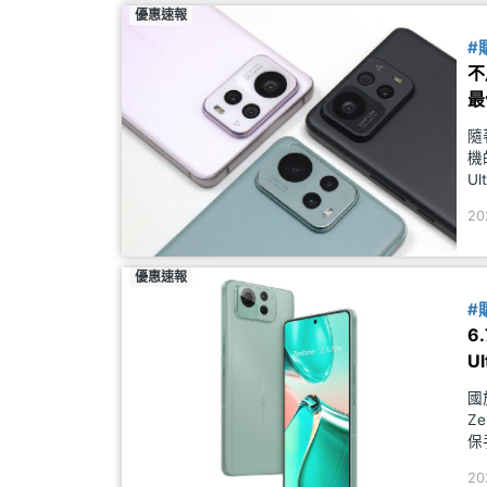
優惠速報
#
不
最
隨
機
U
螢
20
在
優惠速報
#
6
U
國
Z
保
螢
20
憶