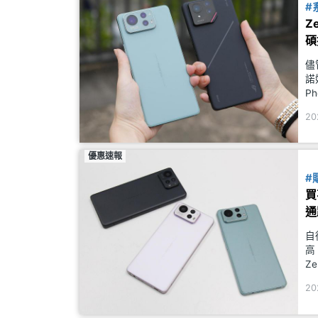
#
Z
碩
儘
諾
P
機
20
方
優惠速報
#
買
通
自
高
Z
效
20
AS