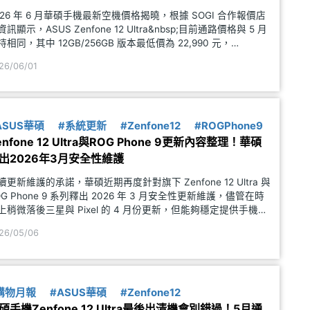
026 年 6 月華碩手機最新空機價格揭曉，根據 SOGI 合作報價店
資訊顯示，ASUS Zenfone 12 Ultra&nbsp;目前通路價格與 5 月
持相同，其中 12GB/256GB 版本最低價為 22,990 元，
6GB/512GB 版本則是 25,990 元。有鑑於 Zenfon
26/06/01
ASUS華碩
#系統更新
#Zenfone12
#ROGPhone9
enfone 12 Ultra與ROG Phone 9更新內容整理！華碩
出2026年3月安全性維護
續更新維護的承諾，華碩近期再度針對旗下 Zenfone 12 Ultra 與
OG Phone 9 系列釋出 2026 年 3 月安全性更新維護，儘管在時
上稍微落後三星與 Pixel 的 4 月份更新，但能夠穩定提供手機更
而沒有擺爛不管，確實是該多給點肯定才是。至於本次兩台手機
26/05/06
更新版本號為
購物月報
#ASUS華碩
#Zenfone12
碩手機Zenfone 12 Ultra最後出清機會別錯過！5月通