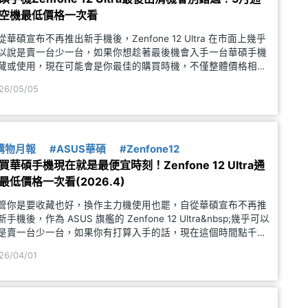
空機最低價格一次看
從華碩宣布不再推出新手機後，Zenfone 12 Ultra 在市面上幾乎
以說是賣一台少一台，如果你想趁著最後機會入手一台華碩手機
藏或使用，現在可能會是你最佳的購買時機，不僅整體價格相對
宜，最重要的是現在貨源愈來愈稀少，一旦下市就來不及了。根
26/05/05
 SOGI 合作報價店家 2026 年 5 月的
購物月報
#ASUS華碩
#Zenfone12
買華碩手機現在就是最便宜時刻！Zenfone 12 Ultra通
最低價格一次看(2026.4)
管你是要收藏也好，換作主力機使用也罷，自從華碩宣布不再推
新手機後，作為 ASUS 旗艦的 Zenfone 12 Ultra&nbsp;幾乎可以
是賣一台少一台，如果你有打算入手的話，現在這個時間點千萬
要錯過。根據 SOGI 合作報價店家 2026 年 4 月的價格來看，
26/04/01
US Zenfone