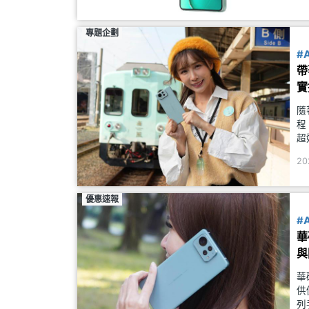
專題企劃
#
帶
實
隨
程
超
推
20
美
優惠速報
#
華
與
華
供
列