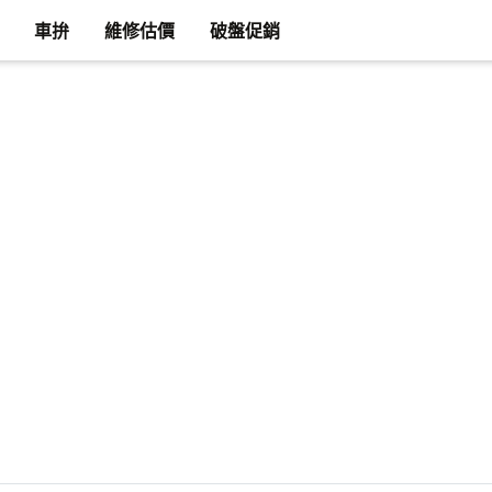
車拚
維修估價
破盤促銷