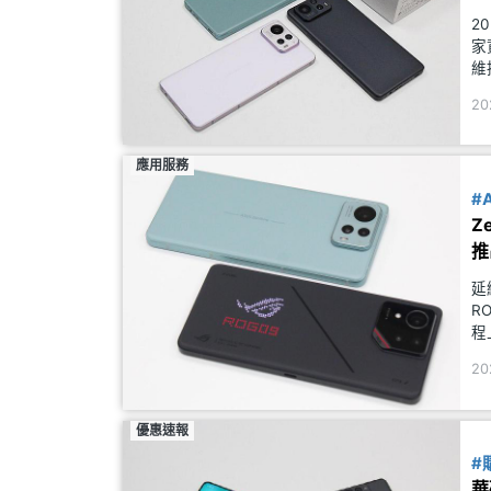
2
家
維
1
20
應用服務
#
Z
推
延
R
程
新
20
的
優惠速報
#
華