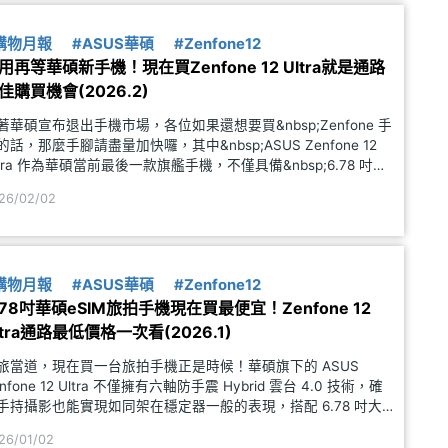
購物月報
#ASUS華碩
#Zenfone12
用再等華碩新手機！現在買Zenfone 12 Ultra就是通路
佳購買機會(2026.2)
著華碩宣布退出手機市場，各位如果還想要買&nbsp;Zenfone 手
的話，那麼手腳請盡量加快囉，其中&nbsp;ASUS Zenfone 12
ltra 作為華碩當前最後一款旗艦手機，不僅具備&nbsp;6.78 吋大
幕、5,500mAh 大電池等配置，更導入全方位 AI 服務，讓手機
26/02/02
日
購物月報
#ASUS華碩
#Zenfone12
.78吋華碩eSIM旅拍手機現在買最便宜！Zenfone 12
ltra通路最低價格一次看(2026.1)
旅當道，現在買一台旅拍手機正是時候！華碩旗下的 ASUS
enfone 12 Ultra 不僅擁有六軸防手震 Hybrid 雲台 4.0 技術，確
手持攝影也能實現如同架在穩定器一般的表現，搭配 6.78 吋大
幕、5,500mAh 大電池、eSIM 上網，以及最高 16GB RAM 的記
26/01/02
體配