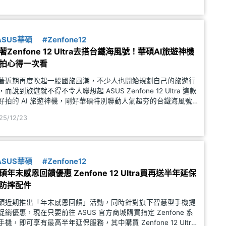
ASUS華碩
#Zenfone12
著Zenfone 12 Ultra去搭台鐵海風號！華碩AI旅遊神機
拍心得一次看
著近期再度吹起一股國旅風潮，不少人也開始規劃自己的旅遊行
，而說到旅遊就不得不令人聯想起 ASUS Zenfone 12 Ultra 這款
好拍的 AI 旅遊神機，剛好華碩特別聯動人氣超夯的台鐵海風號
出《Zenfone 海風號五感攝影之旅》，今天就讓小編帶大家沿著
25/12/23
麗的西海岸線，一邊體驗輕奢鐵道
ASUS華碩
#Zenfone12
碩年末感恩回饋優惠 Zenfone 12 Ultra買再送半年延保
防摔配件
碩近期推出「年末感恩回饋」活動，同時針對旗下智慧型手機提
促銷優惠，現在只要前往 ASUS 官方商城購買指定 Zenfone 系
手機，即可享有最高半年延保服務，其中購買 Zenfone 12 Ultra