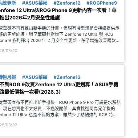
系統更新
#ASUS華碩
#Zenfone12
#ROGPhone9
enfone 12 Ultra與ROG Phone 9更新內容一次看！華
推出2026年2月安全性維護
管華碩不再有推出新手機的計畫，但現有機型還是會持續提供承
好的更新維護，稍早華碩針對旗下 Zenfone 12 Ultra 與 ROG
hone 9 系列釋出 2026 年 2 月安全性更新，除了增進改善兩款手
系列的系統穩定外，其中在 ROG Phone 9 系列還有追加多組官
26/03/20
遊戲設定檔與
購物月報
#ASUS華碩
#Zenfone12
不到ROG 9改買Zenfone 12 Ultra更划算！ASUS手機
路最低價格一次看(2026.3)
從華碩宣布不再推出新手機後，ROG Phone 9 Pro 可謂是水漲船
，現在想買也不太好買，不過沒關係，其實挑選同為兄弟機的
enfone 12 Ultra 也是不錯的方案，雖然少了點酷炫的 RGB 特
，但基本的手機應用、部分遊戲輔助工具還是很好用的。究竟
26/03/02
US Zenfone 12