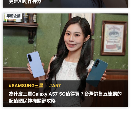
更是AI創作神器
專題企劃
#SAMSUNG三星
#A57
為什麼三星Galaxy A57 5G值得買？台灣銷售五連霸的
超值國民神機關鍵攻略