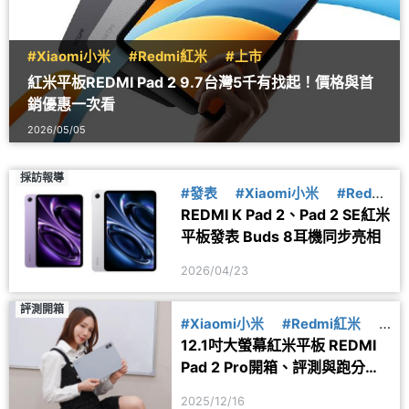
#Xiaomi小米
#Redmi紅米
#上市
紅米平板REDMI Pad 2 9.7台灣5千有找起！價格與首
銷優惠一次看
2026/05/05
採訪報導
#發表
#Xiaomi小米
#Redmi
REDMI K Pad 2、Pad 2 SE紅米
紅米
平板發表 Buds 8耳機同步亮相
2026/04/23
評測開箱
#Xiaomi小米
#Redmi紅米
#
12.1吋大螢幕紅米平板 REDMI
紅米平板
Pad 2 Pro開箱、評測與跑分一
次看
2025/12/16