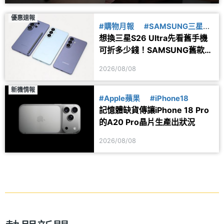
優惠速報
#購物月報
#SAMSUNG三星
想換三星S26 Ultra先看舊手機
#舊換新
可折多少錢！SAMSUNG舊款旗
艦8月舊換新價格參考
2026/08/08
新機情報
#Apple蘋果
#iPhone18
記憶體缺貨傳讓iPhone 18 Pro
的A20 Pro晶片生產出狀況
2026/08/08