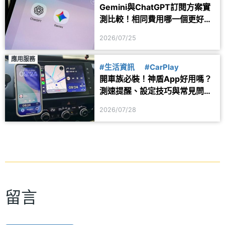
Gemini與ChatGPT訂閱方案實
測比較！相同費用哪一個更好
用？
2026/07/25
應用服務
#生活資訊
#CarPlay
開車族必裝！神盾App好用嗎？
測速提醒、設定技巧與常見問題
一次看
2026/07/28
留言