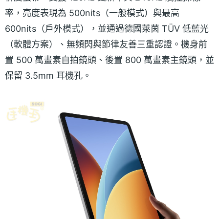
率，亮度表現為 500nits（一般模式）與最高
600nits（戶外模式），並通過德國萊茵 TÜV 低藍光
（軟體方案）、無頻閃與節律友善三重認證。機身前
置 500 萬畫素自拍鏡頭、後置 800 萬畫素主鏡頭，並
保留 3.5mm 耳機孔。