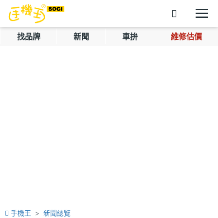
找品牌
新聞
車拚
維修估價
手機王
新聞總覽