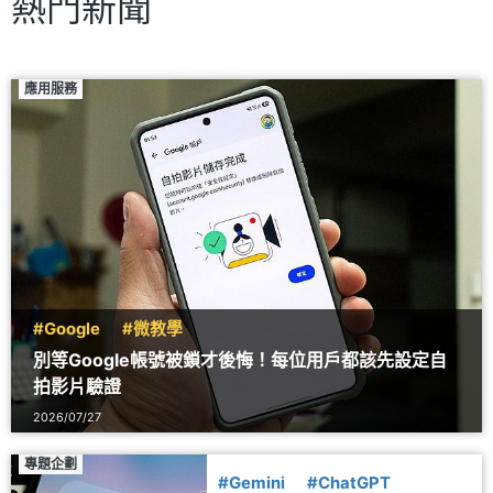
熱門新聞
應用服務
#Google
#微教學
別等Google帳號被鎖才後悔！每位用戶都該先設定自
拍影片驗證
2026/07/27
專題企劃
#Gemini
#ChatGPT