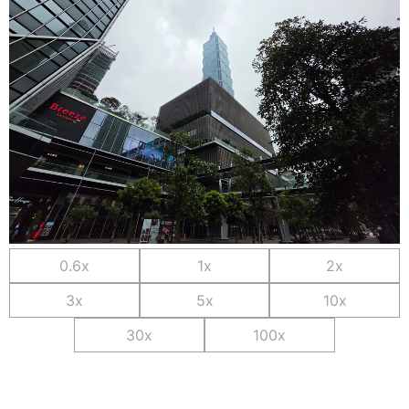
0.6x
1x
2x
3x
5x
10x
30x
100x