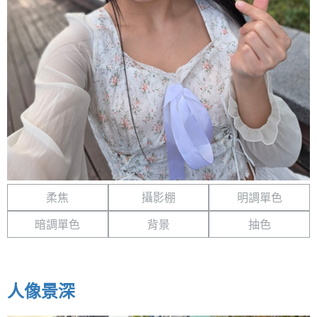
柔焦
攝影棚
明調單色
暗調單色
背景
抽色
人像景深