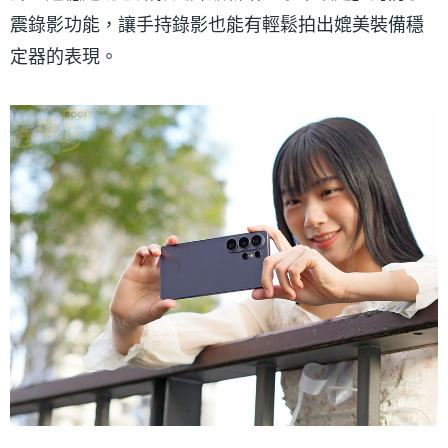
震錄影功能，讓手持錄影也能有輕鬆拍出媲美裝備穩
定器的表現。