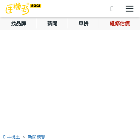
找品牌
新聞
車拚
維修估價
手機王
新聞總覽