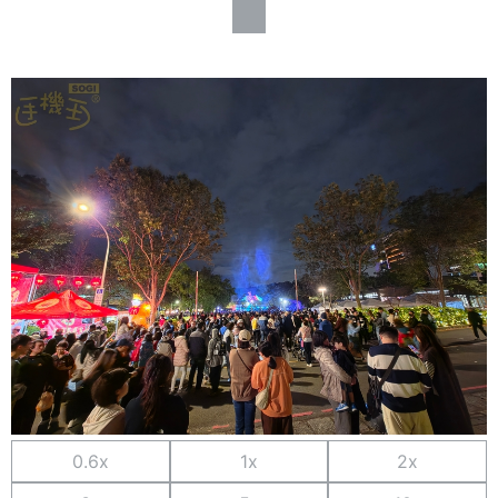
0.6x
1x
2x