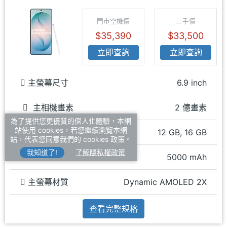
門市空機價
二手價
$35,390
$33,500
立即查詢
立即查詢
主螢幕尺寸
6.9 inch
主相機畫素
2 億畫素
為了提供您更優質的個人化體驗，本網
站使用 cookies，若您繼續瀏覽本網
RAM記憶體
12 GB, 16 GB
站，代表您同意我們的 cookies 政策。
我知道了!
了解隱私權政策
電池容量
5000 mAh
主螢幕材質
Dynamic AMOLED 2X
查看完整規格