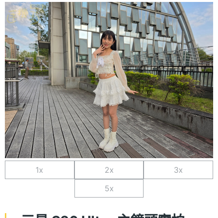
1x
2x
3x
5x