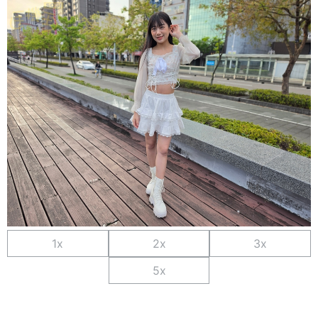
1x
2x
3x
5x