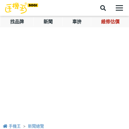
找品牌
新聞
車拚
維修估價
手機王
新聞總覽