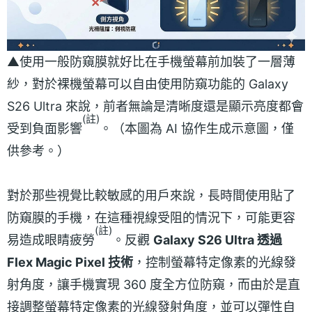
▲使用一般防窺膜就好比在手機螢幕前加裝了一層薄
紗，對於裸機螢幕可以自由使用防窺功能的 Galaxy
S26 Ultra 來說，前者無論是清晰度還是顯示亮度都會
(註)
受到負面影響
。（本圖為 AI 協作生成示意圖，僅
供參考。）
對於那些視覺比較敏感的用戶來說，長時間使用貼了
防窺膜的手機，在這種視線受阻的情況下，可能更容
(註)
易造成眼睛疲勞
。反觀
Galaxy S26 Ultra 透過
Flex Magic Pixel 技術
，控制螢幕特定像素的光線發
射角度，讓手機實現 360 度全方位防窺，而由於是直
接調整螢幕特定像素的光線發射角度，並可以彈性自