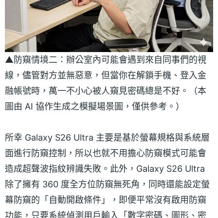
▲防窺情境二：辦公室內可能會遇到來自同事們的視
線，儘管對方並無惡意，但當你在解鎖手機、登入金
融帳號時，萬一不小心被人窺見密碼總是不好。（本
圖由 AI 協作生成之模擬場景圖，僅供參考。）
所幸 Galaxy S26 Ultra 主要是基於螢幕規格與系統層
面進行防窺控制，所以也就不用擔心防窺模式可能會
造成超聲波指紋辨識失敗。此外，Galaxy S26 Ultra
除了擁有 360 度全方位防窺無死角，同時還能設定螢
幕防窺的「自動開啟條件」，即便平常沒有啟用防窺
功能，只要系統偵測用戶輸入「數字密碼、圖形、密