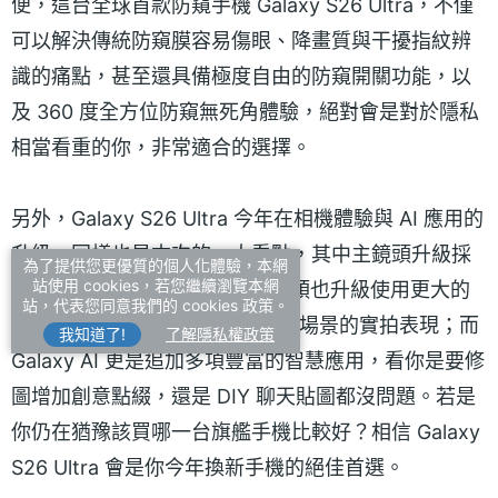
便，這台全球首款防窺手機 Galaxy S26 Ultra，不僅
可以解決傳統防窺膜容易傷眼、降畫質與干擾指紋辨
識的痛點，甚至還具備極度自由的防窺開關功能，以
及 360 度全方位防窺無死角體驗，絕對會是對於隱私
相當看重的你，非常適合的選擇。
另外，Galaxy S26 Ultra 今年在相機體驗與 AI 應用的
升級，同樣也是本次的一大看點，其中主鏡頭升級採
為了提供您更優質的個人化體驗，本網
站使用 cookies，若您繼續瀏覽本網
用更大的 F1.4 光圈，5x 長焦鏡頭也升級使用更大的
站，代表您同意我們的 cookies 政策。
F2.9 光圈，徹底強化夜間或昏暗場景的實拍表現；而
我知道了!
了解隱私權政策
Galaxy AI 更是追加多項豐富的智慧應用，看你是要修
圖增加創意點綴，還是 DIY 聊天貼圖都沒問題。若是
你仍在猶豫該買哪一台旗艦手機比較好？相信 Galaxy
S26 Ultra 會是你今年換新手機的絕佳首選。