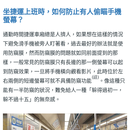
坐捷運上班時，如何防止有人偷瞄手機
螢幕？
通勤時間捷運車廂總是人擠人，如果想在這樣的情況
下避免滑手機被旁人盯著看，過去最好的辦法就是使
用防窺膜，然而防窺膜的問題就如同前面提到的那
樣，一般常見的防窺膜只有長邊的那一側螢幕可以起
到防窺效果，一旦將手機橫向觀看影片，此時位於左
(註)
右兩側的短邊螢幕可就不具備防窺功能
。像這種只
能有一半防窺的狀況，難免給人一種「躲得過初一，
躲不過十五」的無奈感。