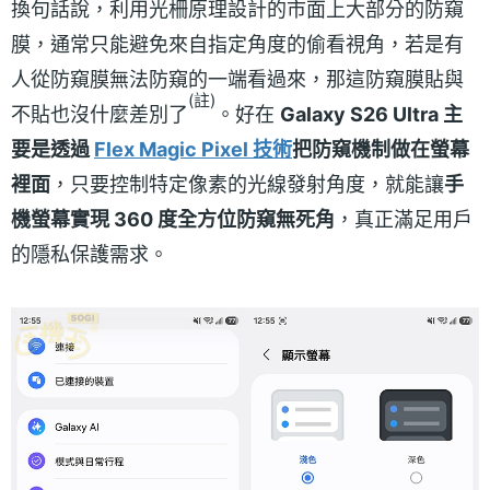
換句話說，利用光柵原理設計的市面上大部分的防窺
膜，通常只能避免來自指定角度的偷看視角，若是有
人從防窺膜無法防窺的一端看過來，那這防窺膜貼與
(註)
不貼也沒什麼差別了
。好在
Galaxy S26 Ultra 主
要是透過
Flex Magic Pixel 技術
把防窺機制做在螢幕
裡面
，只要控制特定像素的光線發射角度，就能讓
手
機螢幕實現 360 度全方位防窺無死角
，真正滿足用戶
的隱私保護需求。