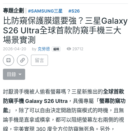
專題企劃
|
#SAMSUNG三星
#S26
比防窺保護膜還要強？三星Galaxy
S26 Ultra全球首款防窺手機三大
場景實測
2026-04-20
by
克勞德
29712
編輯
留言
目錄
討厭滑手機被人偷看螢幕嗎？三星新推出的
全球首款
防窺手機 Galaxy S26 Ultra
，具備專屬「
螢幕防窺功
能
」，除了可以自由決定開啟防窺模式的時機，且無
論手機是直拿或橫拿，都可以阻絕螢幕左右兩側的視
線，完美實現 360 度全方位防窺無死角。另外，