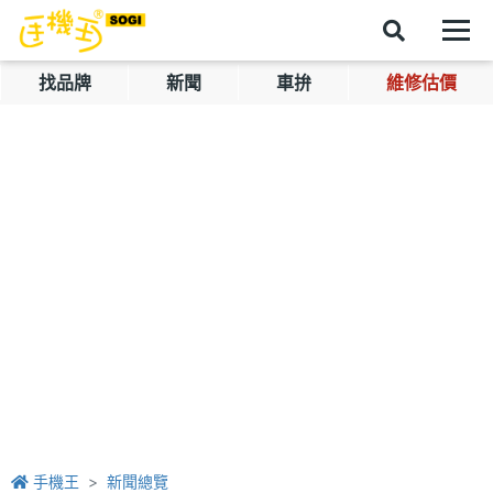
找品牌
新聞
車拚
維修估價
手機王
新聞總覽