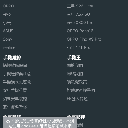
OPPO
三星 S26 Ultra
vivo
三星 A57 5G
小米
vivo X300 Pro
ASUS
OPPO Reno16
Sony
OPPO Find X9 Pro
realme
小米 17T Pro
手機維修
手機王
搞懂維修保固
關於我們
手機送修要注意
聯絡我們
手機泡水怎麼救
隱私權政策
安卓手機重置
智慧財產權聲明
蘋果安卓跳槽
FB登入問題
安卓資料轉移
合作聯絡
合作夥伴
為了提供您更優質的個人化體驗，本網
廣告刊登
法律顧問
站使用 cookies，若您繼續瀏覽本網