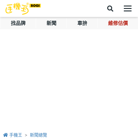
找品牌
新聞
車拚
維修估價
手機王
新聞總覽