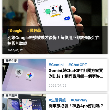
#Google
#微教學
別等Google帳號被鎖才後悔！每位用戶都該先設定自
拍影片驗證
2026/07/27
專題企劃
#Gemini
#ChatGPT
Gemini與ChatGPT訂閱方案實
測比較！相同費用哪一個更好
用？
2026/07/25
應用服務
#生活資訊
#CarPlay
開車族必裝！神盾App好用嗎？