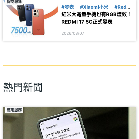
採訪報導
#發表
#Xiaomi小米
#Redmi
紅米大電量手機也有RGB燈效！
紅米
REDMI 17 5G正式發表
2026/08/07
熱門新聞
應用服務