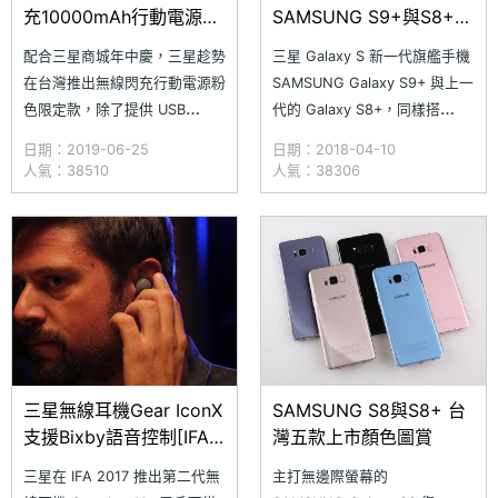
充10000mAh行動電源開
SAMSUNG S9+與S8+開
箱體驗
箱比較
配合三星商城年中慶，三星趁勢
三星 Galaxy S 新一代旗艦手機
在台灣推出無線閃充行動電源粉
SAMSUNG Galaxy S9+ 與上一
色限定款，除了提供 USB
代的 Galaxy S8+，同樣搭
Type-C 有線充電外，亦可透過
載 6.2 吋 Super AMOLED 螢
日期：2019-06-25
日期：2018-04-10
Qi 無線充電為支援的裝置補給
幕，採用無邊際螢幕，前後覆蓋
人氣：38510
人氣：38306
電力，目前這款粉色行動電源只
雙曲面玻璃，並且內建
在三星智慧館、三星體驗館獨家
3,500mAh 電量。前後代手機
販售。三星無線閃充行動電源內
除了處理器不同外，Galaxy
建 10,000mAh 大電量，支援有
S9+ 後置 1,20
線 QC 2.0、雙向 15
三星無線耳機Gear IconX
SAMSUNG S8與S8+ 台
支援Bixby語音控制[IFA
灣五款上市顏色圖賞
2017]
三星在 IFA 2017 推出第二代無
主打無邊際螢幕的