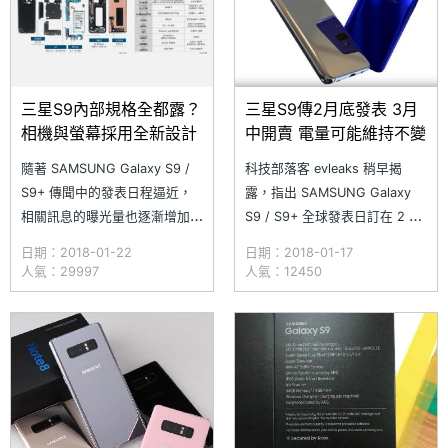
何
三星S9內部規格全都露？
三星S9傳2月底發表 3月
相機與螢幕採用全新設計
中開賣 電量可能維持不變
隨著 SAMSUNG Galaxy S9 /
科技部落客 evleaks 稍早揭
S9+ 傳聞中的發表日程逼近，
露，指出 SAMSUNG Galaxy
相關訊息的曝光量也逐漸增加。
S9 / S9+ 全球發表日訂在 2 月
韓國網站 ET News 日前整理近
26 日，並且將於 3 月 1 日開放
日期：2018-01-22
日期：2018-01-17
期傳聞並指出，三星下一代旗艦
預購、3 月 16 日正式開賣。
人氣：29997
人氣：12450
手機在前後鏡頭、螢幕、電路主
evleaks 提到的幾個時程，與
板皆有新亮點，預計採用 Y-
《SOGI 手機王》先前預告的
OCTA 面板、類載板等技術，且
「SAMSUNG S9 與 S9+ 傳
其指紋辨識的 IC 設計可能選擇
MWC 發
台灣供應商神