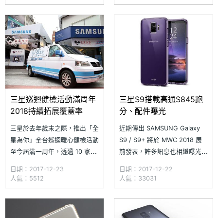
曲面玻璃機身，分別搭載 5.8
外，未來開發的智慧穿戴裝置皆
吋與 6.2 吋無邊際螢幕，前者
可一起使用。國外網
為單鏡頭配置，後者導入雙主鏡
站 GalaxyClub 指出，三星疑似
頭設計，提供 4
改良無線充電技術，擴
充 SAMSUNG Galaxy S9 功能
推出 DeX
三星巡迴健檢活動滿周年
三星S9搭載高通S845跑
2018持續拓展覆蓋率
分、配件曝光
三星於去年歲末之際，推出「全
近期傳出 SAMSUNG Galaxy
星為你」全台巡迴暖心健檢活動
S9 / S9+ 將於 MWC 2018 展
至今屆滿一周年，透過 10 家自
前發表，許多訊息也相繼曝光。
有品牌直營服務中心、73 間三
知名跑分網站 Geekbench 出現
日期：2017-12-23
日期：2017-12-22
星智慧館、不定期大型巡迴服務
SM-G965U1 型號資訊，該機運
人氣：5512
人氣：33031
站、搭配巡迴健檢車，建立綿密
行 Android 8.0 Oreo 作業系
的「服務網絡」，開啟行動通訊
統，搭載近期推出
產業創新服務模式。台灣三星表
的 Qualcomm Snapdragon