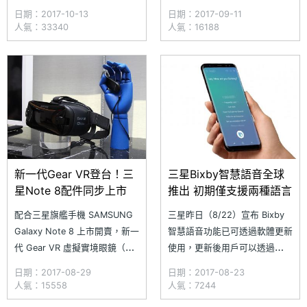
2018 年 1 月 1 日止，申辦學生
9/15~9/30 期間推出
日期：2017-10-13
日期：2017-09-11
方案且同時搭配「精采 Hami
SAMSUNG Galaxy Note 8 和
人氣：33340
人氣：16188
包」與加購「上網增量包」優
Galaxy S8+《Garena 傳說對
惠，總共只要月繳 988 元，即
決》聯名限量組預購活動，售價
升級行動上網吃到飽，門號年資
分別為 31,900 與 29,900 元，
滿一年可享免預繳。精采 Hami
除了手機外，擁有多款
包部分，亦可享中華電
新一代Gear VR登台！三
三星Bixby智慧語音全球
星Note 8配件同步上市
推出 初期僅支援兩種語言
配合三星旗艦手機 SAMSUNG
三星昨日（8/22）宣布 Bixby
Galaxy Note 8 上市開賣，新一
智慧語音功能已可透過軟體更新
代 Gear VR 虛擬實境眼鏡（含
使用，更新後用戶可以透過
遙控器）同步登場，為 Galaxy
Bixby 按鍵啟用該功能。三星表
日期：2017-08-29
日期：2017-08-23
生態圈再添生力軍，目前支援的
示，Bixby 擁有情境脈絡感知功
人氣：15558
人氣：7244
機型除了 Note 8 還包括 S8、
能，且具備學習能力，提供更多