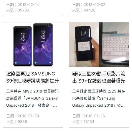
發表 SAMSUNG Galaxy S9 與
2016 年的 14.72 億部縮減不到
日期：2018-02-14
日期：2018-02-02
S9+；傳聞 Galaxy S9 系列將
1%。全年出貨量前五大智慧型
人氣：39763
人氣：44426
依照上市地區不同，分別搭載
手機品牌依序為三星、蘋果、華
Qualcomm Snapdragon 845
為、OPPO 與小米，三星持續
行動平台與 SAMSUNG Exynos
蟬連市場龍頭，但去年進入前五
9
大的 vivo 則是被小米擠出榜
外，而小米在第
渲染圖再洩 SAMSUNG
疑似三星S9動手玩影片流
S9傳虹膜辨識功能將提升
出 S9+保護殼也跟著曝光
三星將在 MWC 2018 世界通訊
三星確定西班牙時間 2/25 將在
展前舉辦「SAMSUNG Galaxy
巴塞隆那舉辦「Samsung
Unpacked 2018」發表會，屆
Galaxy Unpacked 2018」發表
時預料將發表新旗艦產品
會，預期推出 SAMSUNG
日期：2018-01-29
日期：2018-01-26
SAMSUNG Galaxy S9 / S9+。
Galaxy S9 與 Galaxy S9+。近
人氣：9389
人氣：18134
近期三星下一代旗艦產品持續有
日，網路出現兩部號稱 Galaxy