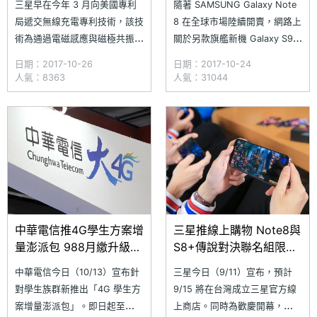
三星早在今年 3 月向美國專利
隨著 SAMSUNG Galaxy Note
局遞交無線充電專利技術，該技
8 在全球市場陸續開賣，網路上
術為通過電磁感應與磁極共振對
關於另款旗艦新機 Galaxy S9
裝置進行充電。透過專利圖發
的資訊也緊接著傳出，國外網
日期：2017-10-26
日期：2017-10-24
現，三星疑似擁有類似蘋
站 GizChina 揭露疑似 Galaxy
人氣：8363
人氣：31044
果 AirPower 無線充電板技術，
S9 產品商標，將承襲上一代推
採用兩個感應線圈與單一個諧振
出 Galaxy S9 與 Galaxy S9+，
線圈，可對一台以上的智慧裝置
螢幕尺寸分別為 5.8 吋與 6.
進行充電。此外，該技術能辨別
裝置電池特性，並自行調整適當
的磁性充電，不排
中華電信推4G學生方案增
三星推線上購物 Note8與
量澎派包 988月繳升級上
S8+傳說對決聯名組限量
網吃到飽
預購
中華電信今日（10/13）宣布針
三星今日（9/11）宣布，預計
對學生族群新推出「4G 學生方
9/15 將在台灣成立三星官方線
案增量澎派包」。即日起至
上商店。同時為歡慶開幕，