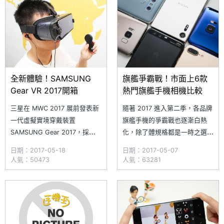
測試，此次納入評比的機種包括
Galaxy S8 擁有 5.8 吋螢幕、
美圖 T8、HUAWEI P10 Plus、
3,0
SA
全新體驗！SAMSUNG
旗艦爭霸戰！市面上6款
Gear VR 2017開箱
熱門旗艦手機相機比較
三星在 MWC 2017 展前發表新
隨著 2017 進入第二季，各品牌
一代虛擬實境穿戴裝置
旗艦手機的爭霸戰也逐漸白熱
SAMSUNG Gear 2017，採用
化，除了體規格都是一時之選
Oculus 技術，提供 101 度可視
外，手機的拍照能力也被視為旗
日期：2017-05-18
日期：2017-05-07
角、42mm 光學鏡片，可讓使
艦機的重點之一。《SOGI 手機
人氣：50473
人氣：63281
用者感受 360 度全景畫面。
王》集結目前市面上六款熱門旗
SAMSUNG Gear 2017 首次加
艦手機進行主相機拍照測試，此
入了遙控器，藉由感應動作的軌
次納入評比的機種包括
跡，除了能遙控 VR 眼鏡播放
HUAWEI P10 Plus、Sony
Xperia XZs、LG G6、