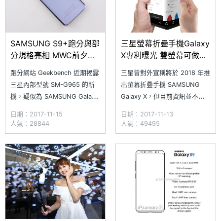
SAMSUNG S9+跑分與部
三星螢幕折疊手機Galaxy
分規格亮相 MWC前夕可
X專利曝光 雙螢幕可做更
能推出
多事
跑分網站 Geekbench 近期揭露
三星曾對外宣稱將於 2018 年推
三星內部型號 SM-G965 的新
出螢幕折疊手機 SAMSUNG
機，疑似為 SAMSUNG Galaxy
Galaxy X，但目前資訊並不
S9+，同時還有跑分資訊，內容
多，外觀也依大家臆測想像。日
日期：2017-11-15
日期：2017-11-13
顯示該機單核心 1,191 分，多核
前網路流出三星螢幕折疊手機專
人氣：28844
人氣：49495
心為 3,835 分，運行 Android
利，疑似為左右兩側摺疊的二合
8.0 Oreo 作業系統，不過僅搭
一裝置，類似近期推出的 ZTE
載 4GB RAM，與先前所傳的
AXON M 概念，具備單螢幕、
6GB
雙螢幕、擴展等模式。像是玩賽
車遊戲時，橫向操作後上方螢