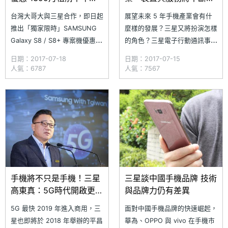
減免
合
台灣大哥大與三星合作，即日起
展望未來 5 年手機產業會有什
推出「獨家限時」SAMSUNG
麼樣的發展？三星又將扮演怎樣
Galaxy S8 / S8+ 專案機優惠。
的角色？三星電子行動通訊事業
即日起到 8 月 31 日止，購買
部總裁高東真（DJ Koh）認
日期：2017-07-18
日期：2017-07-15
SAMSUNG Galaxy S8 / S8+
為，回顧電腦產業，可以想像出
人氣：6787
人氣：7567
申辦 4G 1399 型指定專案，綁
手機產業的變化，目前手機在處
約 30 個月，前半年月租費減免
理器、GPS、無線網路等功能都
400 元，只要月付 999 元，
已經相當成熟，多數手機公司也
Gala
專注於強化手機的便利性，讓手
機更多元。高東真強調，手機服
務已成為眾多產
手機將不只是手機！三星
三星談中國手機品牌 技術
高東真：5G時代開啟更多
與品牌力仍有差異
可能性
5G 最快 2019 年進入商用，三
面對中國手機品牌的快速崛起，
星也即將於 2018 年舉辦的平昌
華為、OPPO 與 vivo 在手機市