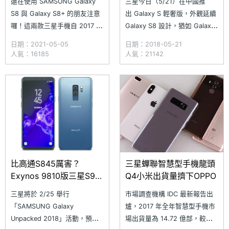
還在使用 SAMSUNG Galaxy
三星今日（5/21）在中國推
S8 與 Galaxy S8+ 的朋友注意
出 Galaxy S 輕奢版，外觀延續
囉！這兩款三星手機自 2017 年
Galaxy S8 設計，猶如 Galaxy
5 月在台灣上市以來，共歷經兩
S8 中階版本，規格搭載 5.8 吋
日期：2021-05-05
日期：2018-05-21
代 Android 系統升級，最高可
FHD+ Super AMOLED 螢幕、
人氣：16185
人氣：21142
支援 Android 9 作業系統，直
Qualcomm Snapdragon 660
至今年 4 月前，仍有定時推送
行動平台，內建 4GB RAM /
Android 安全性更新服務；但隨
64GB ROM。SA
著上市時間已久
比高通S845厲害？
三星蟬聯智慧型手機龍頭
Exynos 9810版三星S9效
Q4小米出貨量擠下OPPO
能跑分曝光
三星將於 2/25 舉行
市場調查機構 IDC 最新報告出
「SAMSUNG Galaxy
爐，2017 年全年智慧型手機市
Unpacked 2018」活動，預期
場出貨量為 14.72 億部，較