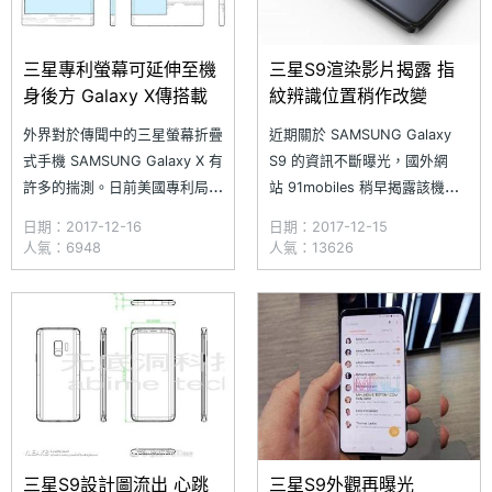
三星專利螢幕可延伸至機
三星S9渲染影片揭露 指
身後方 Galaxy X傳搭載
紋辨識位置稍作改變
外界對於傳聞中的三星螢幕折疊
近期關於 SAMSUNG Galaxy
式手機 SAMSUNG Galaxy X 有
S9 的資訊不斷曝光，國外網
許多的揣測。日前美國專利局
站 91mobiles 稍早揭露該機渲
（USPTO）通過一項三星於
染影片，可清楚看見 Galaxy S9
日期：2017-12-16
日期：2017-12-15
2016 年 9 月 2 日所遞出的一
外觀細節，正面並未像先前傳聞
人氣：6948
人氣：13626
項專利，內容顯示三星正在開發
將下巴給取消，螢幕上下仍保留
另一種螢幕折疊裝置，某個角度
對稱的視覺感受，並承襲無邊際
可發現該機類似 2015 年 1 月推
螢幕設計，左右曲面弧度較
出的 SAMSUNG Galaxy No
Galaxy S8 來的大，螢幕上方具
備多種
三星S9設計圖流出 心跳
三星S9外觀再曝光