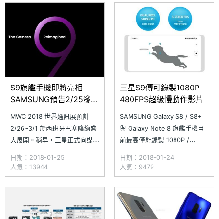
相關資訊不斷曝光，科技部落客
S9 的動手玩影片，其中一部影
evleaks 放上號稱 Galaxy S9 /
片可看到外型與 Galaxy S8 相
S9+
去不遠，
S9旗艦手機即將亮相
三星S9傳可錄製1080P
SAMSUNG預告2/25發表
480FPS超級慢動作影片
MWC新品
MWC 2018 世界通訊展預計
SAMSUNG Galaxy S8 / S8+
2/26~3/1 於西班牙巴塞隆納盛
與 Galaxy Note 8 旗艦手機目
大展開。稍早，三星正式向媒體
前最高僅能錄製 1080P /
發出邀請函，預告 MWC 展
60FPS 影片。傳聞三星下一代
日期：2018-01-25
日期：2018-01-24
前、西班牙當地時間 2/25 下午
旗艦機 Galaxy S9 系列將突破
人氣：13944
人氣：9479
6 點，三星將舉辦「Samsung
這個極限，推出「Super slow-
Galaxy Unpacked 2018」活
mo」（超級慢鏡頭）功能，而
動，揭曉全新科技新作。雖然三
三星電子感光元件 ISOCELL
星沒有公布即將發表的新科技為
Fast