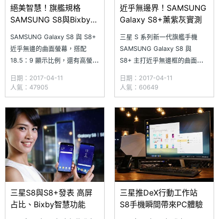
絕美智慧！旗艦規格
近乎無邊界！SAMSUNG
SAMSUNG S8與Bixby功
Galaxy S8+薰紫灰實測
能實測
SAMSUNG Galaxy S8 與 S8+
三星 S 系列新一代旗艦手機
近乎無邊的曲面螢幕，搭配
SAMSUNG Galaxy S8 與
18.5：9 顯示比例，還有高螢幕
S8+ 主打近乎無邊框的曲面設
占比強勢而來，除了預載
計，正面拿掉實體 Home 鍵之
日期：2017-04-11
日期：2017-04-11
Android 7.0 Nougat 作業系
後，螢幕占比超過 83%。雖然
人氣：47905
人氣：60649
統，也是三星首款加入 Bixby
三星取消實體 Home 鍵，但將
智慧功能的手機，更強調人工智
指紋辨識功能置於機身背後，搭
慧。此外，Galaxy S8 與 S8+
配指紋手勢可輕鬆下拉通知欄。
同時具備虹膜辨識 /
此外，S8 與 S8+ 加入全新的
Bixby 智
三星S8與S8+發表 高屏
三星推DeX行動工作站
占比、Bixby智慧功能
S8手機瞬間帶來PC體驗