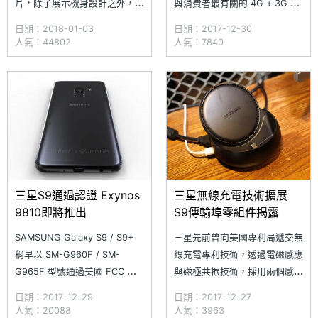
片，除了展示機身設計之外，同
與消費者最有關的 4G + 3G 選
時揭露三星疑似推出多種顏色款
購議題最受網友關注，而中華電
日期：2018-01-03
日期：2017-12-30
式，與上一代相比，Galaxy S9
信年底才剛推出的「老客戶行動
人氣：44802
人氣：7840
系列已將指紋辨識區域調整到鏡
上網回饋」更是在短短時間躍居
頭下方，機身背後設計與
前三大熱門文章，終端裝置部分
Galaxy A8 (2018) 相似。不
則以紅米 Note 4X、NOKIA 新
過，唯獨 Galaxy S9+ 導入雙
機、SAMSUNG Galaxy S8 /
No
三星S9通過認證 Exynos
三星無線充電技術擴展
9810即將推出
S9傳輸埠零組件揭露
SAMSUNG Galaxy S9 / S9+
三星先前曾向美國專利局遞交無
稍早以 SM-G960F / SM-
線充電專利技術，透過電磁感應
G965F 型號通過美國 FCC 認
與磁極共振技術，採用兩個感應
證。根據先前流出的資訊指出，
線圈與單一個諧振線圈，除了可
日期：2017-12-29
日期：2017-12-27
Galaxy S9 / S9+ 將採用前後雙
對一台以上的裝置進行充電之
人氣：20088
人氣：3963