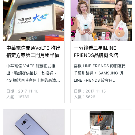
維持 Galaxy S8 的 2
滿版效果，像是 SAMSUNG
Galaxy Note 8、SAMSUNG
Galax
中華電信開通VoLTE 推出
一分鐘看三星&LINE
指定方案第二門月租半價
FRIENDS品牌概念館
中華電信 VoLTE 服務正式推
喜歡 LINE FRIENDS 的朋友們
出，強調提供最快一秒撥通、
千萬別錯過， SAMSUNG 與
4G 通話同時高速上網的高清語
LINE FRIENDS 於今日
音通話服務。配合新服務的啟
（11/15）舉行品牌概念館開幕
日期：2017-11-16
日期：2017-11-15
用，中華電信今日（11/16）起
活動，現場邀請了曾沛慈與
人氣：16789
人氣：5626
限時推出全新「十全十美推薦購
LINE 熊美共同站台，並在現場
機活動」，申辦大 4G 月繳
選出兩位粉絲可以和曾沛慈一同
999 元（含）以上搭配「全螢
體驗。第一位粉絲與曾沛慈一起
幕」手機，可享第一年上網吃到
透過 Galaxy Note 8 自拍，並
飽、VoLTE 月租免費（原價 30
且透過