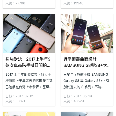
比提高至 83%，同時也是首款
皮配色。此外，同步推出的還有
人氣：77706
人氣：19946
加入 Bixby 智慧功能的手機，
SAMSUNG Galaxy S8+ 專屬配
並且支援虹膜辨識、指紋解鎖、
件「Alcantara 義大利麂皮背
臉部辨識等多種生物辨識技術，
蓋」，以高級麂皮材質製成，外
開賣之後便成為台灣最熱銷的前
型堅固且防撞耐刮，先前針對指
十款手機之一。《SOG
定通路
強強對決！2017上半年9
近乎無邊曲面設計
款安卓高階手機日間拍照
SAMSUNG S8與S8+大
比較
小對比
2017 上半年即將結束，各大手
三星年度旗艦手機 SAMSUNG
機廠商上半年發表的高階產品都
Galaxy S8 與 Galaxy S8+，有
已陸續在台灣上市發表，甚至開
別於過去的 S 系列，不論
賣。《SOGI 手機王》完整收集
Galaxy S8 或 Galaxy S8+ 皆採
日期：2017-07-01
日期：2017-05-19
截至 2017 年 6 月底為止，已
用雙曲面玻璃設計，螢幕占比超
人氣：53871
人氣：48529
經在台灣發表的 9 款 Android
過 83%，兩款最大差異在於螢
高階手機，進行主相機日間拍照
幕尺寸與電池容量。SAMSUNG