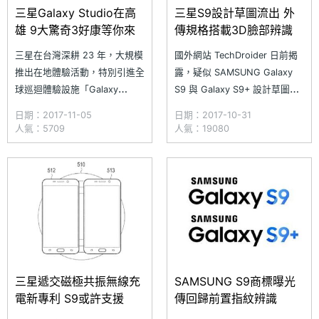
三星Galaxy Studio在高
三星S9設計草圖流出 外
雄 9大驚奇3好康等你來
傳規格搭載3D臉部辨識
三星在台灣深耕 23 年，大規模
國外網站 TechDroider 日前揭
推出在地體驗活動，特別引進全
露，疑似 SAMSUNG Galaxy
球巡迴體驗設施「Galaxy
S9 與 Galaxy S9+ 設計草圖，
Studio 探索星世界」來台，即
承襲上一代無邊際螢幕設計，
日期：2017-11-05
日期：2017-10-31
日起至 12/10 期間在高雄大魯
S8 系列原本螢幕下方還留有空
人氣：5709
人氣：19080
閣草衙道 1F 大道東 異想空間
間，圖片顯示 S9 系列不只螢幕
（高雄市前鎮區中安路 1-1 號）
占比更高，並具備三面窄邊框設
展出，開放民眾免費參觀體驗，
計，可能移除 3.5mm 耳機孔。
前往體驗者還可享有 3 大好
不過暫時無法確定正面是否使用
康，有機會將好禮帶回
三星遞交磁極共振無線充
SAMSUNG S9商標曝光
電新專利 S9或許支援
傳回歸前置指紋辨識