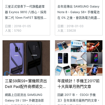
三星正式發表下一代旗艦處理
去年底傳出 SAMSUNG Galaxy
器 Exynos 9810 八核心，採用
Note 8、Galaxy S8+ 手機電池
第二代 10nm FinFET 製程技
在 0% 之後，會因為電力耗盡便
術，由四個核心所組成的第三代
無法再次充電，造成「死機」的
日期：2018-01-05
日期：2018-01-03
訂製的 CPU，時脈最高可達
情況。台灣三星回應，目前僅接
人氣：5760
人氣：33628
到 2.9GHz，另有四個核心針對
獲少數案例，且每個國家發生的
效率進行優化，內建具有 18 核
狀況不完全一樣，總部還在檢測
心的 ARM Mali-G72 GPU，改
了解中，消費者若有類似狀況，
成第二代 Bifrost 架構。
可與客服聯繫。台灣三星電子行
動與資訊事業部
三星S9與S9+實機照流出
年度統計！手機王2017前
DeX Pad配件商標遞交申
十大與單月熱門文章
請
網路上日前流出 SAMSUNG
回顧 2017 年，《SOGI 手機
Galaxy S9 / S9+ 外觀渲染影
王》全年與單月最熱門的文章，