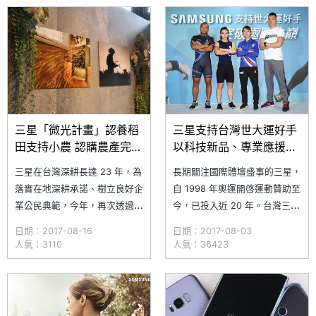
S8+、S7、S7 edge、Note 5、
智能和個性化的互動，跨越更多
S6、S6 edge+ 等，未來將再增
設備進行無縫連接，關注事物、
加更
情況與位置，將原本分散的相關
應用整合在一起，可直接瀏覽行
三星「微光計畫」認養稻
三星支持台灣世大運好手
田支持小農 認購農產完成
以科技新品、專業應援團
孩子夢想
助陣
三星在台灣深耕長達 23 年，為
長期關注國際體壇盛事的三星，
落實在地深耕承諾、樹立良好企
自 1998 年奧運開啓運動贊助至
業公民典範，今年，再次透過實
今，已投入近 20 年。台灣三星
質認養稻田計畫，幫助有機稻農
今日（8/3）宣布在 2017 世界
日期：2017-08-16
日期：2017-08-03
吳和南在農務中堅持理想；另
大學運動會將以「突破極限之
人氣：3110
人氣：36423
外，繼奧運、世大運之後擴大贊
巔」為核心價值，支持台灣體壇
助東澳國小射箭隊，認購農產，
好手。三星延續去年里約奧運贊
讓孩子們籌足出國培訓的經費。
助的選手，女子舉重金牌得主
三星即日起至 8/25 也藉由品牌
許淑淨、台灣箭后譚雅婷、翻滾