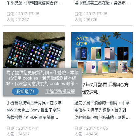
冬季奧運，與韓國電信商合作展
場中緊追著三星在後，身為市場
示 5G 技術。三星電子行動通訊
領導品牌的三星電子行動通訊事
日期：2017-07-15
日期：2017-07-15
事業部總裁高東真此次來訪台，
業部總裁高東真（DJ Koh）表
人氣：11267
人氣：16726
透露將拜會電信業者，並且商討
示，中國品牌近年表現不錯，不
未來 5G 建置和市場拓展等項
只在中國，許多地區的表現也相
目。高東真表示，5G 有基礎建
當優異。高東真提到，三星確實
設、裝置與服務三大項目，除了
關注到他們的進步與創新，必要
基礎設備非常重要外，5G
時也會向其學習；然而，重點並
不是追
為了提供您更優質的個人化體驗，本網
站使用 cookies，若您繼續瀏覽本網
站，代表您同意我們的 cookies 政策。
2K、4K螢幕真有差？
2017年7月熱門手機4G方
我知道了!
了解隱私權政策
Sony XZ Premium vs
案比較速報
SAMSUNG S8 vs HTC
手機螢幕技術日新月異，在今年
過完了風平浪靜的一個月，中華
U11
MWC 大會上 Sony 推出了全球
電信在 7 月率先調整，首先對
首款搭載 4K HDR 顯示螢幕的
於經銷商小幅下修補貼，跟進先
Sony Xperia XZ Premium，並
前台灣大哥大、遠傳電信；影響
日期：2017-07-11
日期：2017-07-05
擁有 Sony 獨家的
比較大的是方案的調整，將原先
人氣：74537
人氣：48460