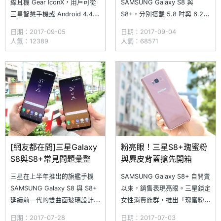
線耳機 Gear IconX，用戶可從
SAMSUNG Galaxy S8 與
三星智慧手機或 Android 4.4
S8+，分別搭載 5.8 吋與 6.2
版本以上的行動裝置傳輸最喜愛
吋螢幕，高螢幕佔比的 S8 系列
日期：2017-09-05
日期：2017-09-04
的音樂，或以藍牙連接，在連線
第一眼讓人感到吸睛。
人氣：12389
人氣：68571
或離線模式下，聆聽音
SAMSUNG Galaxy S8 系列台
樂。 SAMSUNG Gear IconX
灣自 5 月上市至今，先後推出
2018 亦支援具備 Bixby 功能的
過 S8「薰紫灰」、「冰胡
Galaxy Note
藍」、「流沙金」，以及 S8+
「薰紫灰」、「晶墨黑」
[網友都在問]三星Galaxy
粉亮眼！三星S8+瑰蜜粉
S8與S8+常見問題彙整
與麂皮背蓋搶先開箱
三星在上半年推出的旗艦手機
SAMSUNG Galaxy S8+ 自開賣
SAMSUNG Galaxy S8 與 S8+
以來，銷售表現亮眼。三星鎖定
延續前一代的雙曲面玻璃設計
女性消費族群，推出「瑰蜜粉」
外，搭載無邊際螢幕，讓螢幕占
新顏色，以金屬機身搭配粉嫩俏
日期：2017-07-28
日期：2017-07-03