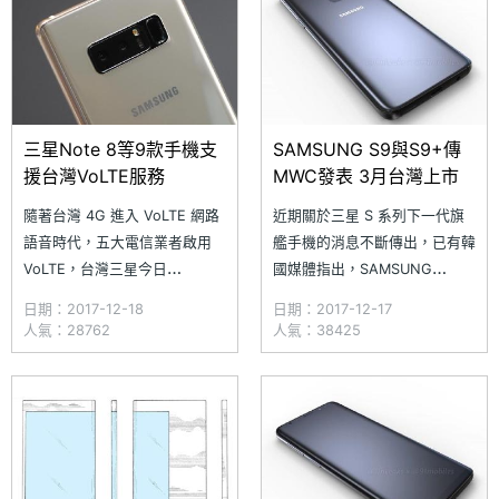
示，展望 2018 年，不僅要將品
845
牌直營服務中心數量能提升 1.5
倍
三星Note 8等9款手機支
SAMSUNG S9與S9+傳
援台灣VoLTE服務
MWC發表 3月台灣上市
隨著台灣 4G 進入 VoLTE 網路
近期關於三星 S 系列下一代旗
語音時代，五大電信業者啟用
艦手機的消息不斷傳出，已有韓
VoLTE，台灣三星今日
國媒體指出，SAMSUNG
（12/18）宣布旗下 9 款手機支
Galaxy S9 / S9+ 將於 MWC
日期：2017-12-18
日期：2017-12-17
援 4G VoLTE 服務，包括
2018 世界通訊展前一天，也就
人氣：28762
人氣：38425
SAMSUNG Galaxy S7 edge、
是西班牙當地時間 2 月 25 日
Galaxy S8、Galaxy S8+、
正式發表。更有知情人士向
Galaxy Note 8、Galaxy J3 20
《SOGI 手機王》透露，
SAMSUNG Galaxy S9 / S9+
最快