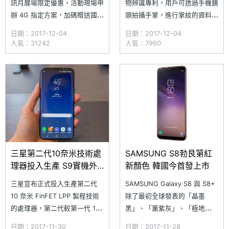
訊月展場限定優惠，活動現場申
物辨識專利，用戶可透過手機鏡
辦 4G 指定方案，加碼贈送國內
頭拍攝手掌，進行掌紋的資料建
通信費 500 元、Hami 加值服
檔，不過掌紋辨識並非用於解
日期：2017-12-04
日期：2017-12-04
務年約超值包展場限定獨享 8
鎖，而是若用戶忘記自己原本所
人氣：31242
人氣：7960
折價，4G 客戶再享每月加贈行
設定的密碼，則會跳出掌紋辨識
動上網量 1GB！凡新申請
來核對是否為本人，並協助用戶
HiNet寬頻、HiNet 光世代客戶
重新設定密碼，專利顯示每一條
升速或 ADSL 客戶升速至光世
掌紋都有屬於自己的排列編號，
代，加贈 7-1
但目前不清楚要如何運作。
三星第二代10奈米技術處
SAMSUNG S8勃艮第紅
理器投入生產 S9實機外
新顏色 韓國今首發上市
觀疑似曝光
三星宣布正式投入生產第二代
SAMSUNG Galaxy S8 與 S8+
10 奈米 FinFET LPP 製程技術
除了最初全球發表的「晶墨
的處理器，第二代較第一代 10
黑」、「薰紫灰」、「極地
奈米 FinFET LPE 製程技術，新
銀」、「冰湖藍」與「流沙金」
日期：2017-11-30
日期：2017-11-28