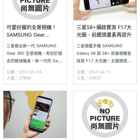
可愛好握的全景相機！
三星S8+攝錄實測 F1.7大
SAMSUNG Gear
光圈、前鏡頭畫素再提升
360(2017)開箱
三星推出新一代 SAMSUNG
三星旗艦手機 SAMSUNG
Gear 360 全景相機，有別於過
Galaxy S8 與 S8+ 前後相機皆
去的眼球機身，新一代的 Gear
採用 F1.7 大光圈，主鏡頭搭
360 (2017) 整體設計更適合持
載 1,200 萬畫素，支援 Dual
日期：2017-05-04
日期：2017-04-11
握。SAMSUNG Gear 360
Pixel 快速自動對焦、OIS 光學
人氣：37866
人氣：43937
(2017) 搭載 840 萬畫素、F2.2
防手震，還加入影像疊合技術
光圈的雙魚眼鏡頭，並且支援
（Multi Frame），可針對低光
4K 高畫質錄影。此外，擁有更
源、動態、變焦時有效抑制雜
大的相容性，不僅
訊。前鏡頭則是相較上一代提升