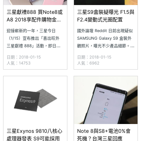
三星獻禮888 買Note8或
三星S9盒裝疑曝光 F1.5與
A8 2018享配件購物金與
F2.4變動式光圈配置
好禮
迎接嶄新的一年，三星今日
國外論壇 Reddit 日前出現疑似
（1/15）宣布推出「喜出旺外
SAMSUNG Galaxy S9 盒裝外
三星獻禮 888」活動，即日起
觀照片，曝光不少產品細節。這
至 2 月 28 日止，凡入手
張疑似從工廠外流的圖片顯示三
日期：2018-01-15
日期：2018-01-15
SAMSUNG Galaxy Note 8、
星下一代旗艦手機大致規格配置
人氣：14753
人氣：6962
Galaxy S8 / S8+ 或全新
延續 Galaxy S8 / Note 8，其
Galaxy A 系列手機，除可獲得
中主鏡頭還標註擁有 F1.5 /
指定原廠配件購物金之外，在三
F2.4 光圈，傳出可能採變動式
星智慧館更可加碼參加「扭轉好
光圈設計，配置 F1.5
運立
三星Exynos 9810八核心
Note 8與S8+電池0%會
處理器發表 S9可能採用
死機？台灣三星回應