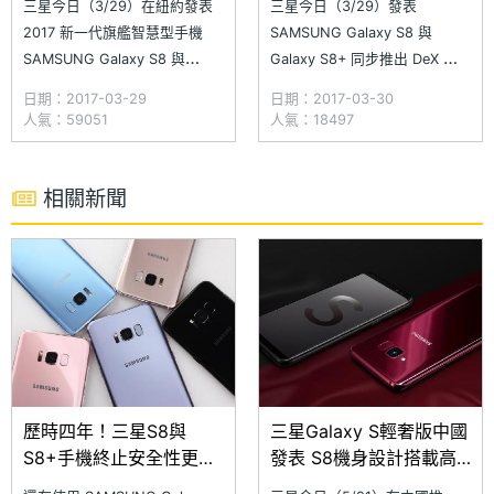
三星今日（3/29）在紐約發表
三星今日（3/29）發表
2017 新一代旗艦智慧型手機
SAMSUNG Galaxy S8 與
SAMSUNG Galaxy S8 與
Galaxy S8+ 同步推出 DeX 行
Galaxy S8+，外觀延續 Galaxy
動工作站，強調能大幅提升工作
日期：2017-03-29
日期：2017-03-30
S 系列融合金屬質感與 3D 玻
生產力，同時擺脫出門攜帶多台
人氣：59051
人氣：18497
璃，以及曲面螢幕搭配極細邊框
裝置的不便。SAMSUNG DeX
的設計，在取消實體 Home 鍵
行動工作站相容於 Galaxy S8
之後，大幅提升螢幕占比至超過
系列，具備類似電腦的使用體
相關新聞
83%，讓大螢幕手機也能便於
驗，讓使用透過更大的顯示螢
幕、鍵盤和
歷時四年！三星S8與
三星Galaxy S輕奢版中國
S8+手機終止安全性更新
發表 S8機身設計搭載高
服務
通S660