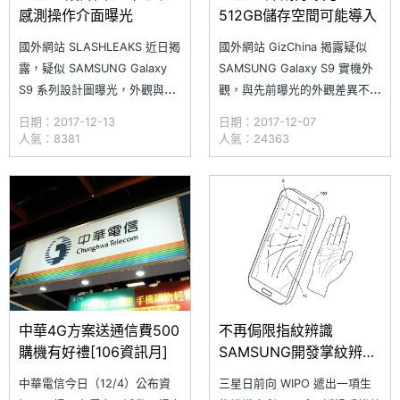
感測操作介面曝光
512GB儲存空間可能導入
國外網站 SLASHLEAKS 近日揭
國外網站 GizChina 揭露疑似
露，疑似 SAMSUNG Galaxy
SAMSUNG Galaxy S9 實機外
S9 系列設計圖曝光，外觀與近
觀，與先前曝光的外觀差異不
期流出的實機相當接近。從設計
大，螢幕占比提高使得原本下方
日期：2017-12-13
日期：2017-12-07
圖可發現，SAMSUNG Galaxy
預留位置取消，不過螢幕上方因
人氣：8381
人氣：24363
S9 的指紋辨識有別於 Galaxy
配置前置鏡頭與其他感應器，因
S8 與 Galaxy Note 8 在鏡頭左
此出現三面窄邊框設計。外傳可
右側的設計位置，將指紋辨識改
能搭載 SAMSUNG Exynos
至鏡頭下方，
9810 與剛發表的 Qualcomm
Sn
中華4G方案送通信費500
不再侷限指紋辨識
購機有好禮[106資訊月]
SAMSUNG開發掌紋辨識
新專利
中華電信今日（12/4）公布資
三星日前向 WIPO 遞出一項生