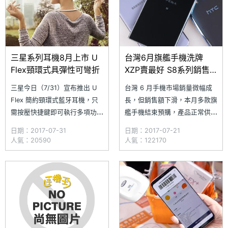
概念展館 VISION LAB 的《UR
吧！男孩李智凱、跨欄一哥陳
傑，今
三星系列耳機8月上市 U
台灣6月旗艦手機洗牌
Flex頸環式具彈性可彎折
XZP賣最好 S8系列銷售
佳 U11開紅盤
三星今日（7/31）宣布推出 U
台灣 6 月手機市場銷量微幅成
Flex 簡約頸環式藍牙耳機，只
長，但銷售額下滑，本月多款旗
需按壓快捷鍵即可執行多項功
艦手機結束預購，產品正常供
能。另外，專為運動而生的
貨，熱銷手機出現大洗牌。根據
日期：2017-07-31
日期：2017-07-21
Level Active 運動式無線耳機，
市調機構最新統計，2017 年 6
人氣：20590
人氣：122170
推出「活力粉」新色；配合
月台灣手機銷售量 62.8 萬部，
Galaxy S8 系列手機隨機附贈的
與去年同期相比增加 2 萬部，
入耳式有線耳機（由 AKG 調
但較上個月減少 2.3 萬部。
教），也即將在台灣上市開賣
Sony Xperia XZ Premium 奪下
最熱賣的