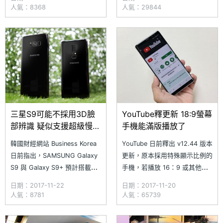
處理器整體功耗相較上一代機種
外，後續又推出「瑰蜜粉」款
人氣：8368
人氣：29844
性能提高約 10%，功耗降低
式。三星今日（11/28）宣布
15%。憑藉著第一代 LPE 技
SAMSUNG Galaxy S8 全新的
術，大幅縮短開發到生產的運轉
「勃艮第紅（Burgundy
時間，且擁有更高的良率。率先
Red）」在韓國首發上市，「勃
採用第二代
艮第紅」為秋冬時
三星S9可能不採用3D臉
YouTube釋更新 18:9螢幕
部辨識 疑似支援超級慢動
手機能滿版播放了
作錄影
韓國財經網站 Business Korea
YouTube 日前釋出 v12.44 版本
日前指出，SAMSUNG Galaxy
更新，原本採用特殊顯示比例的
S9 與 Galaxy S9+ 預計搭載
手機，若播放 16：9 或其他比
5.8 與 6.2 吋螢幕，三星原本要
例的影片會出現無法滿版的情
日期：2017-11-22
日期：2017-11-20
在新機加入類似 Apple iPhone
況，造成用戶觀看影片時會有上
人氣：8781
人氣：65739
X 的 3D 感測器加強臉部辨識功
下或左右出現黑邊，不過經更新
能，但因技術問題有所限制，將
後只要用手指縮放螢幕就可達到