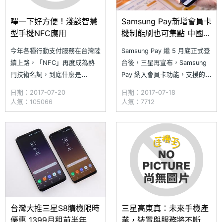
嗶一下好方便！淺談智慧
Samsung Pay新增會員卡
型手機NFC應用
機制能刷也可集點 中國信
託加入服務
今年各種行動支付服務在台灣陸
Samsung Pay 繼 5 月底正式登
續上路，「NFC」再度成為熱
台後，三星再宣布，Samsung
門技術名詞，到底什麼是
Pay 納入會員卡功能，支援的終
NFC？而 NFC 又有哪些應用
端產品，除了手機外，穿戴裝置
日期：2017-07-20
日期：2017-07-18
呢？NFC（Near Field
Gear S3 也適用。此外，中國
人氣：105066
人氣：7712
Communication），是一項無
信託銀行加入 Samsung Pay 行
線通訊技術，中文全名是近距離
列，成為第 8 家合作銀行。三
無線通訊，縮寫則是近場通訊。
星同步加碼推出夏日好康多重
NFC 由 RFID 射頻識別技術所
贈，即日起，消費者凡加載任一
衍生而來，而 RFID
張信
台灣大推三星S8購機限時
三星高東真：未來手機產
優惠 1399月租前半年再
業，裝置與服務將不斷整