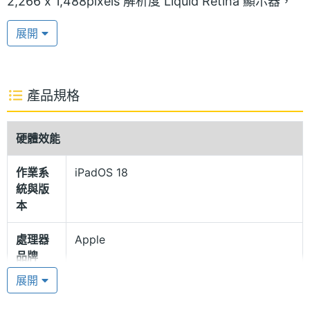
2,266 x 1,488pixels 解析度 Liquid Retina 顯示器，
支援原彩顯示、P3 廣色域顯示標準，呈現銳利的文字
展開
與豐富的色彩，螢幕峰值亮度可達 500nits。另外，
同樣保留與 Touch ID 整合的電源鍵，解鎖支付更方便
快捷。
產品規格
再生鋁金屬機身
硬體效能
Apple iPad mini (2024) Wi-Fi 512GB 機身採用
作業系
iPadOS 18
100% 再生鋁金屬設計，小尺寸機身搭配圓角切邊增強
統與版
手感體驗，全螢幕設計帶來更好的觀看視野。支援
本
Apple Pencil (USB‑C) 與 Apple Pencil Pro，具備懸
處理器
Apple
浮功能與輕點兩下筆桿，就能快速切換工具，Apple
品牌
Pencil Pro 則具備雙指按壓、側轉與觸覺回饋，同時
展開
可藉由磁力吸附在機身側邊。
處理器
A17 Pro
型號