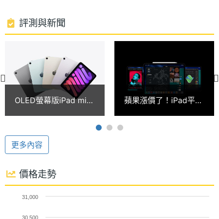
USB 3 傳輸速度
處理器
6
評測與新聞
Apple iPad mini (2024) Wi-Fi 512GB 搭載與 iPhone
核心數
15 Pro 系列相同的 A17 Pro 晶片，具備全新 16 核心
ROM儲
512 GB
神經網路引擎，CPU 效能有感提升 30%、繪圖處理效
存空間
能提升高達 25%，具備光線追蹤技術；具備 Wi-Fi
電池容
19.3 Wh
6E、藍牙 5.3 等功能。續航部分，影片播放時間最長
OLED螢幕版iPad mini
蘋果漲價了！iPad平板
量
可達 10 小時，採用 USB Type-C 傳輸埠，USB 3 (速
傳10月發表！新iPad與
價格上漲幅度一次看！
iPad Air最快2027亮相
iPhone暫無變動
度最高可達 10Gb/s)，能延伸支援更多設備應用。
顯示螢幕
更多內容
主螢幕
8.3 inch
未來支援 Apple Intelligence
尺寸
Apple iPad mini (2024) Wi-Fi 512GB 運行 iPadOS
價格走勢
18 作業系統，多工視窗應用帶來更便利的操作體驗。
主螢幕
2266x1488 pixels
31,000
解析度
未來也將支援 Apple Intelligence 生成式 AI 應用，除
30,500