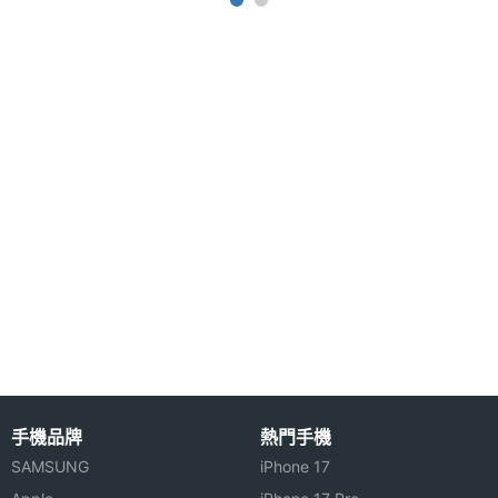
※本文為 SOGI 手機王版權所有，未經授權不得轉載使用※
主相機
Yes
UHD
4K錄影
前相機
1200 萬畫素
畫素
前相機
CMOS
感光元
件
前相機
2.4
光圈F
連接與應用
手機品牌
熱門手機
SAMSUNG
iPhone 17
Wi-Fi
Wi-Fi 6E