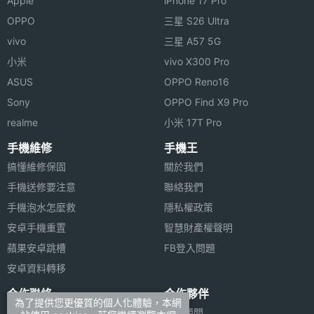
Apple
iPhone 17 Pro
OPPO
三星 S26 Ultra
IEEE
a, ac, ax, b, g, n, n(2.4GHz), n(5GHz),
802.11
n(6GHz)
vivo
三星 A57 5G
傳輸速
小米
vivo X300 Pro
度
ASUS
OPPO Reno16
Sony
OPPO Find X9 Pro
藍牙
Yes
realme
小米 17T Pro
藍牙版
5.3
手機維修
手機王
本
搞懂維修保固
關於我們
手機送修要注意
聯絡我們
衛星定
GLONASS, GPS, iBeacon
手機泡水怎麼救
隱私權政策
位
安卓手機重置
智慧財產權聲明
感應器
蘋果安卓跳槽
FB登入問題
安卓資料轉移
陀螺儀
Yes
合作聯絡
合作夥伴
為了提供您更優質的個人化體驗，本網
加速度
Yes
廣告刊登
法律顧問