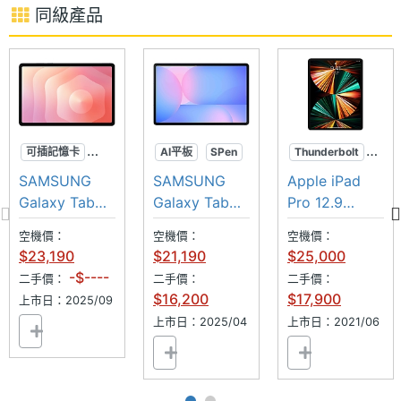
相機規格
同級產品
Apple iPad mini (2024) Wi-Fi 512GB 功能特色
◎ iPadOS 18 作業系統
主相機
1200 萬畫素
畫素
◎ 8.3 吋 2,266 x 1,488pixels 解析度 Liquid Retina
顯示器
主相機
CMOS
◎ A17 Pro 晶片
感光元
可插記憶卡
AI平板
SPen
Thunderbolt
件
◎ 內建 512GB ROM 儲存空間
超防水
SPen
大螢幕
miniLED
SAMSUNG
SAMSUNG
Apple iPad
◎ 1,200 萬畫素前鏡頭
M1晶片
主相機
1.8
Galaxy Tab
Galaxy Tab
Pro 12.9
◎ 1,200 萬畫素後鏡頭
光圈F
S11 Wi-Fi
S10 FE+ Wi-Fi
(2021) Wi-Fi
空機價：
空機價：
空機價：
◎ Wi-Fi 6E、藍牙 5.3
128GB
$23,190
$21,190
$25,000
主相機
Yes
◎ Touch ID 結合機身頂端按鈕
-$----
二手價：
二手價：
二手價：
LED補
$16,200
$17,900
◎ 支援 Apple Pencil Pro、Apple Pencil（USB‑C）
上市日：2025/09
光燈
上市日：2025/04
上市日：2021/06
◎ 19.3Wh 電池
主相機
Yes
◎ 採用 USB Type-C 傳輸埠（USB 3；速度最高可達
自動對
10Gb/s）、DisplayPort
焦