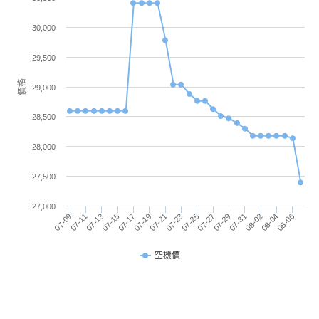
了可以幫助撰寫優化文句、錄音轉換逐字稿、生成圖
主螢幕
327 ppi
像、清除相片背景物件等，同時也能搭配 Siri 實現更
像素密
30,000
度
聰明智慧的助理體驗。
29,500
主螢幕
500 nits
價格
29,000
前後 1,200 萬畫素相機
最大亮
度
Apple iPad mini (2024) Wi-Fi 512GB 前置 1,200 萬
28,500
畫素超廣視角相機，支援智慧型 HDR 4、人物居中功
主螢幕
IPS
28,000
能，對於視訊會議品質再提升；後置 1,200 萬畫素鏡
材質
27,500
頭，提供智慧型 HDR 4、Focus Pixels 與 5 倍數位變
主螢幕
60 Hz
焦，設有原彩閃光燈，強調在任何光線下都能拍出精
27,000
更新率
07-09
07-15
07-21
07-27
08-02
07-11
07-17
07-23
07-29
08-04
07-13
07-19
07-25
07-31
08-06
彩影像，支援 4K 錄影功能。
空機價