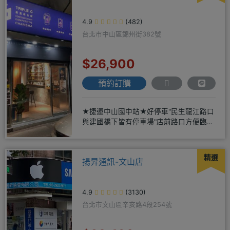
4.9
(482)
台北市中山區錦州街382號
$26,900
預約訂購
★捷運中山國中站★好停車"民生龍江路口
與建國橋下皆有停車場"店前路口方便臨停
仁愛眼鏡正隔壁★保證全新
精選
揚昇通訊-文山店
4.9
(3130)
台北市文山區辛亥路4段254號