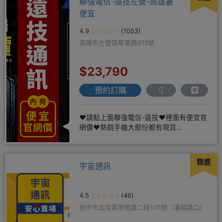
聯強電信-遠技左營-高雄最
便宜
4.9
(1053)
高雄市左營區華夏路913號
$23,790
預約訂購
❤️請點上面聯強電信-遠技❤️裡面有便宜官
網價❤️熱銷手機大部份都有現貨
https://yujimob
精選
宇宙通訊
4.5
(46)
台中市北屯區崇德路二段145號（瀋陽路口）