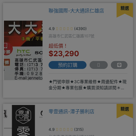
精選
聯強國際-大大通訊仁雄店
4.9
(4390)
高雄市仁武區仁雄路107號
超低價！
$23,290
預約訂購
★門號申辦★3C專業維修★周邊配件★現
金分期★專業包膜★購買須知請詳閱＊來
店辦理搭配門號，打卡贈好禮
精選
零壹通訊-潭子勝利店
4.9
(315)