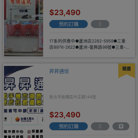
$23,490
預約訂購
17系列供應中●蘆洲店2282-5959●三重
店8976-2622●蘆洲-復興路98號●三重-
三和路二
精選
昇昇通信
新北市板橋區中正路144號
$23,490
預約訂購