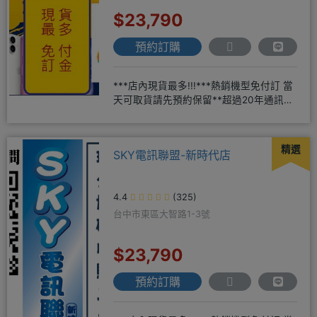
$23,790
預約訂購
***店內現貨最多!!!***熱銷機型免付訂 當
天可取貨請先預約保留**超過20年通訊經
驗2001年起
精選
SKY電訊聯盟-新時代店
4.4
(325)
台中市東區大智路1-3號
$23,790
預約訂購