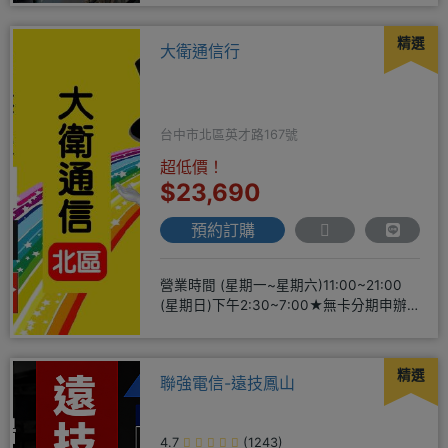
精選
大衛通信行
台中市北區英才路167號
超低價！
$23,690
預約訂購
營業時間 (星期一~星期六)11:00~21:00
(星期日)下午2:30~7:00★無卡分期申辦
方便
精選
聯強電信-遠技鳳山
4.7
(1243)