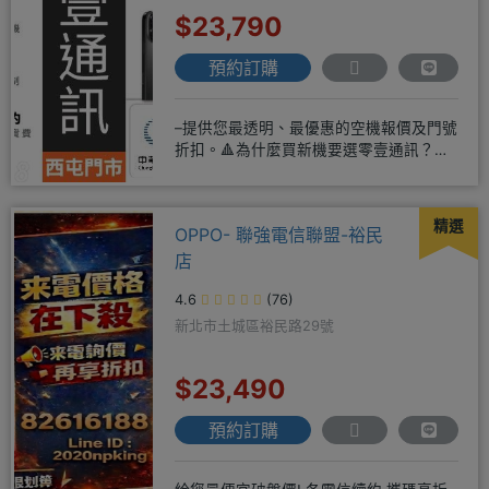
$23,790
預約訂購
–提供您最透明、最優惠的空機報價及門號
折扣。🔺為什麼買新機要選零壹通訊？
◎APPLE授權經銷商、SAM
精選
OPPO- 聯強電信聯盟-裕民
店
4.6
(76)
新北市土城區裕民路29號
$23,490
預約訂購