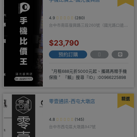
4.9
(280)
台中市南區復興路三段260號（國光路口遠傳
隔壁）
$23,790
預約訂購
〝月租688元折5000元起、攜碼再贈手機
保險 〞『賴』搜尋『ID』:00966225898
精選
零壹通訊-西屯大墩店
4.8
(145)
台中市西屯區大墩路947號