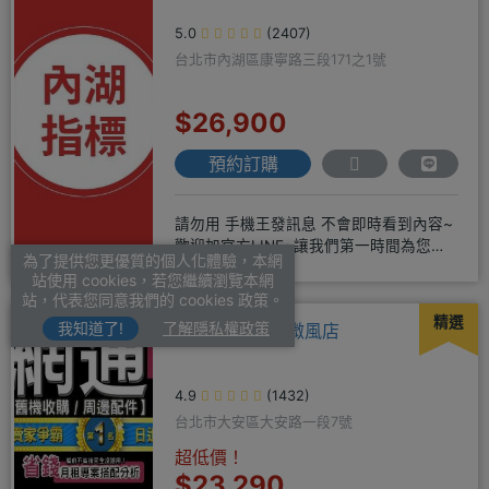
5.0
(2407)
台北市內湖區康寧路三段171之1號
$26,900
預約訂購
請勿用 手機王發訊息 不會即時看到內容~
歡迎加官方LINE~讓我們第一時間為您服
為了提供您更優質的個人化體驗，本網
務^^或著可以FB搜尋
站使用 cookies，若您繼續瀏覽本網
站，代表您同意我們的 cookies 政策。
精選
我知道了!
了解隱私權政策
日進網通國際-微風店
4.9
(1432)
台北市大安區大安路一段7號
超低價！
$23,290