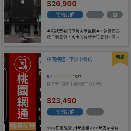
$26,900
預約訂購
▲點我查看門市現金破盤價▲✨報價皆為
現金優惠價，刷卡另有刷卡特惠價✨各大
品牌手機皆有(門號：✔續約 ✔
精選
桃園網通- 平鎮中豐店
5.0
(1627)
桃園市平鎮區中豐南勢二段116號
$23,490
預約訂購
⭐⭐⭐在地經營 用❤️服務⭐⭐⭐❤️店家購買