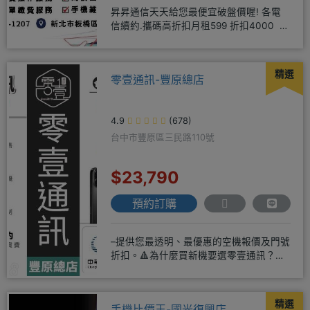
昇昇通信天天給您最便宜破盤價喔! 各電
信續約.攜碼高折扣月租599 折扣4000 月
租799 折扣7
精選
零壹通訊-豐原總店
4.9
(678)
台中市豐原區三民路110號
$23,790
預約訂購
–提供您最透明、最優惠的空機報價及門號
折扣。🔺為什麼買新機要選零壹通訊？
◎APPLE授權經銷商、SAM
精選
手機比價王-國光復興店