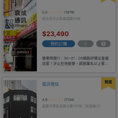
5.0
(1979)
新北市汐止區建成路68號
$23,490
預約訂購
營業時間11：30~21：00網路評價五星級
店家！汐止在地經營，超過萬名以上客戶
肯定！搭配各家電信資費
精選
藍訊電信
4.9
(1134)
嘉義市東區吳鳳北路105號（民族路口）