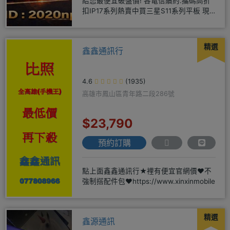
給您最便宜破盤價! 各電信續約.攜碼高折
扣IP17系列熱賣中買三星S11系列平板 現
貨供應中無卡分期快
精選
鑫鑫通訊行
4.6
(1935)
高雄市鳳山區青年路二段286號
$23,790
預約訂購
點上面鑫鑫通訊行★裡有便宜官網價❤️不
強制搭配件包❤️https://www.xinxinmobile
精選
鑫源通訊