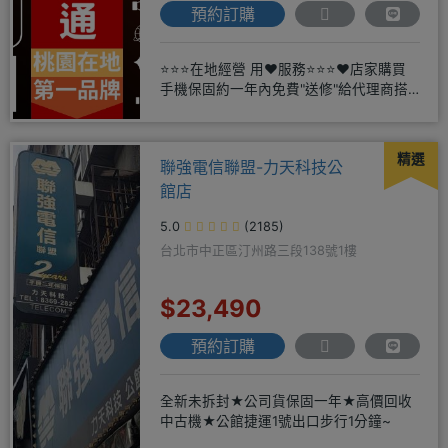
預約訂購
⭐⭐⭐在地經營 用❤️服務⭐⭐⭐❤️店家購買
手機保固約一年內免費"送修"給代理商搭
配門號再享高額折扣，
精選
聯強電信聯盟-力天科技公
館店
5.0
(2185)
台北市中正區汀州路三段138號1樓
$23,490
預約訂購
全新未拆封★公司貨保固一年★高價回收
中古機★公館捷運1號出口步行1分鐘~