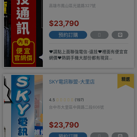
高雄市鳳山區光遠路327號
$23,790
預約訂購
❤️請點上面聯強電信-遠技❤️裡面有便宜官
網價❤️熱銷手機大部份都有現貨
https://yujimob
精選
SKY電訊聯盟-大里店
4.5
(197)
台中市大里區中興路二段606號
$23,790
預約訂購