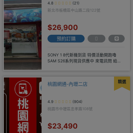
4.8
(21)
新北市板橋區中山路二段122號
$26,900
預約訂購
SONY 1 8代新機到貨 特價活動開跑嚕
SAM S26系列現貨供應中 來電訊問 給你
超級甜甜價IP1
精選
桃園網通-內壢二店
4.9
(904)
桃園市中壢區忠孝路108號
$23,490