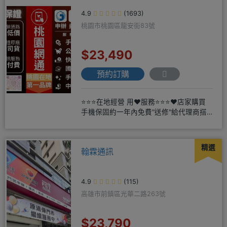
4.9
(1693)
桃園市桃園區龍安街83號
$23,490
預約訂購
⭐⭐⭐在地經營 用❤️服務⭐⭐⭐❤️店家購買
手機保固約一年內免費"送修"給代理商搭
配門號再享高額折扣，
精選
翰霖通訊
4.9
(115)
高雄市前鎮區光華二路263號
$23,790