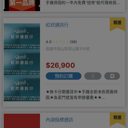
手機保固約一年內免費"送修"給代理商搭
配門號再享高額折扣，
精選
虹欣通訊行
4.9
(98)
高雄市岡山區岡山路356號
$26,900
預約訂購
★無卡分期優貨中★手機全新未拆原廠保
固★各家門號皆有申辦優惠★★
賴:@913mrrsk
精選
內湖指標通訊