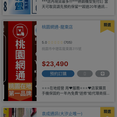
***店內現貨最多!!!***熱銷機型免付訂 當
天可取貨請先預約保留**超過20年通訊經
驗2001年起
精選
桃園網通-龍東店
5.0
(705)
桃園市中壢區龍東路315號
$23,490
預約訂購
⭐⭐⭐在地經營 用❤️服務⭐⭐⭐❤️店家購買
手機保固約一年內免費"送修"給代理商搭
配門號再享高額折扣，
精選
袁成通訊(大汐止唯一)