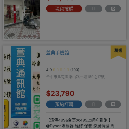
現貨搶購
精選
萱典手機館
4.9
(190)
台中市北屯區東山路一段189之17號
$23,790
預約訂購
【遠傳499&台哥大499上網吃到飽 】
@Dyson吸塵器 維修 保養 深層清潔 周邊