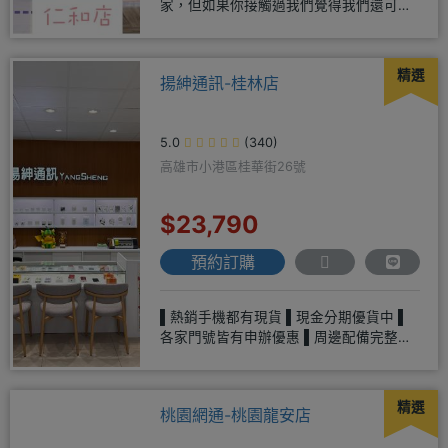
家，但如果你接觸過我們覺得我們還可
以，願意給我們機會，歡迎多詢
精選
揚紳通訊-桂林店
5.0
(340)
高雄市小港區桂華街26號
$23,790
預約訂購
▌熱銷手機都有現貨 ▌現金分期優貨中 ▌
各家門號皆有申辦優惠 ▌周邊配備完整、
多樣選擇▌平板、各式家電
精選
桃園網通-桃園龍安店