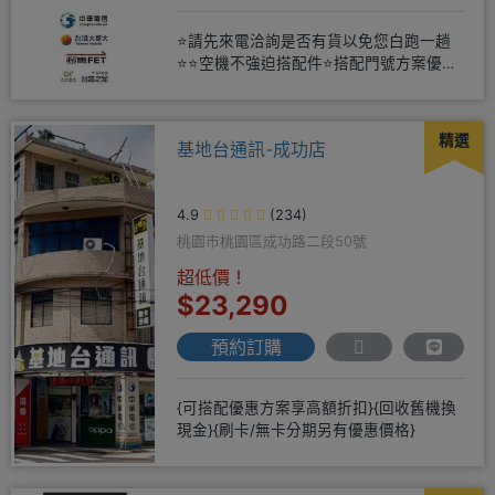
⭐請先來電洽詢是否有貨以免您白跑一趟
⭐⭐空機不強迫搭配件⭐搭配門號方案優惠
更多⭐⭐手機加購滿版玻璃貼+
精選
基地台通訊-成功店
4.9
(234)
桃園市桃園區成功路二段50號
超低價！
$23,290
預約訂購
{可搭配優惠方案享高額折扣}{回收舊機換
現金}{刷卡/無卡分期另有優惠價格}