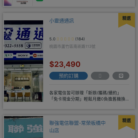
商品 耗材販售@
精選
小靈通通訊
5.0
(184)
桃園市蘆竹區南崁路113號
$23,490
預約訂購
各家電信皆可辦理「新辦/攜碼/續約」
「免卡現金分期」輕鬆月繳0負擔舊機換
新機馬上折抵，高價收購用心經營
精選
聯強電信聯盟-常榮板橋中
山店