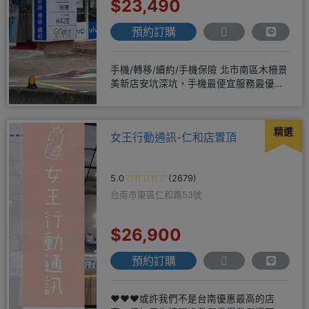
$23,490
預約訂購
手機/轉移/續約/手機保險 北市南區木柵景
美新店安坑深坑，手機最便宜服務最優
質。深耕28年經驗豐富擅於
精選
女王行動通訊-仁和店置頂
5.0
(2679)
台南市東區仁和路53號
$26,900
預約訂購
❤️❤️❤️或許我們不是台南優惠最高的店