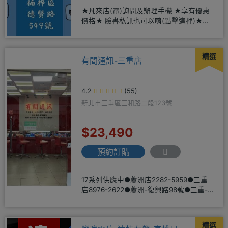
★凡來店(電)詢問及辦理手機 ★享有優惠
價格★ 臉書私訊也可以唷(點擊這裡)★免
卡現金分期→免頭期免手
精選
有間通訊-三重店
4.2
(55)
新北市三重區三和路二段123號
$23,490
預約訂購
17系列供應中●蘆洲店2282-5959●三重
店8976-2622●蘆洲-復興路98號●三重-
三和路二
精選