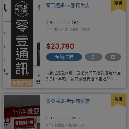
精選
零壹通訊-大雅民生店
4.9
(265)
台中市大雅區民興街155號
$23,790
預約訂購
–提供您最透明、最優惠的空機報價及門號
折扣。🔺為什麼買新機要選零壹通訊？
◎APPLE授權經銷商、SAM
精選
米亞通訊-新竹四維店
5.0
(598)
新竹市北區四維路63號