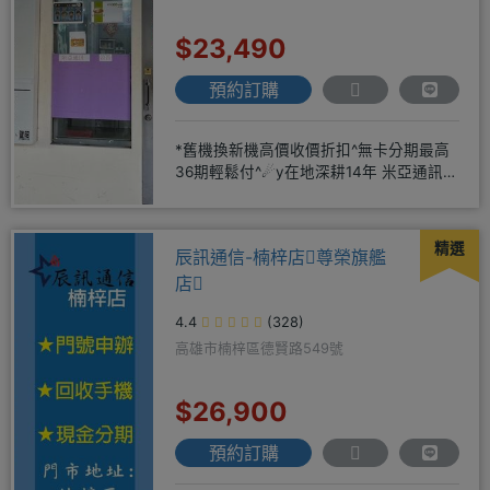
$23,490
預約訂購
*舊機換新機高價收價折扣^無卡分期最高
36期輕鬆付^☄y在地深耕14年 米亞通訊四
維門市原南大路米亞通
精選
辰訊通信-楠梓店尊榮旗艦
店
4.4
(328)
高雄市楠梓區德賢路549號
$26,900
預約訂購