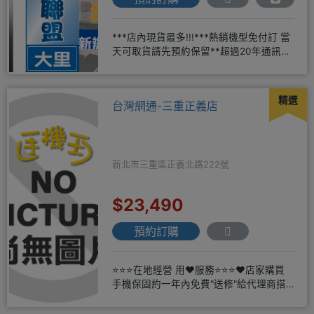
***店內現貨最多!!!***熱銷機型免付訂 當
天可取貨請先預約保留**超過20年通訊經
驗2001年起
精選
台灣網通-三重正義店
新北市三重區正義北路222號
$23,490
預約訂購
⭐⭐⭐在地經營 用❤️服務⭐⭐⭐❤️店家購買
手機保固約一年內免費"送修"給代理商搭
配門號再享高額折扣，