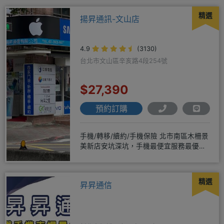
精選
揚昇通訊-文山店
4.9
(3130)
台北市文山區辛亥路4段254號
$27,390
預約訂購
手機/轉移/續約/手機保險 北市南區木柵景
美新店安坑深坑，手機最便宜服務最優
質。深耕28年經驗豐富擅於
精選
昇昇通信