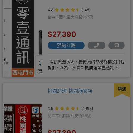
4.8
(145)
台中市西屯區大墩路947號
$27,390
預約訂購
–提供您最透明、最優惠的空機報價及門號
折扣。🔺為什麼買新機要選零壹通訊？
◎APPLE授權經銷商、SAM
精選
桃園網通-桃園龍安店
4.9
(1693)
桃園市桃園區龍安街83號
$27,390