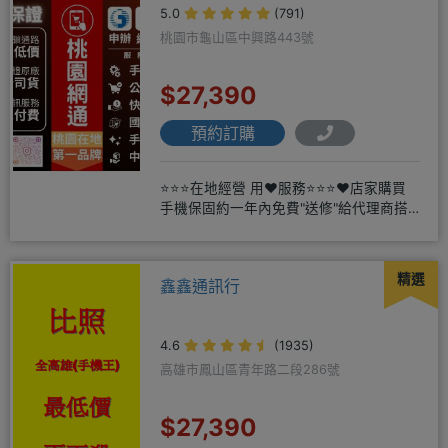
5.0
(791)
桃園市龜山區中興路443號
$27,390
預約訂購
⭐⭐⭐在地經營 用❤️服務⭐⭐⭐❤️店家購買
手機保固約一年內免費"送修"給代理商搭
配門號再享高額折扣，
精選
鑫鑫通訊行
4.6
(1935)
高雄市鳳山區青年路二段286號
$27,390