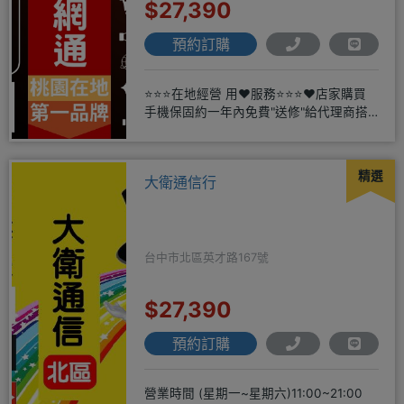
$27,390
預約訂購
⭐⭐⭐在地經營 用❤️服務⭐⭐⭐❤️店家購買
手機保固約一年內免費"送修"給代理商搭
配門號再享高額折扣，
精選
大衛通信行
台中市北區英才路167號
$27,390
預約訂購
營業時間 (星期一~星期六)11:00~21:00