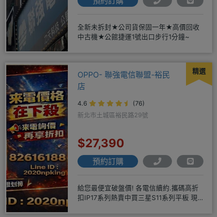
預約訂購
全新未拆封★公司貨保固一年★高價回收
中古機★公館捷運1號出口步行1分鐘~
精選
OPPO- 聯強電信聯盟-裕民
店
4.6
(76)
新北市土城區裕民路29號
$27,390
預約訂購
給您最便宜破盤價! 各電信續約.攜碼高折
扣IP17系列熱賣中買三星S11系列平板 現
貨供應中無卡分期快