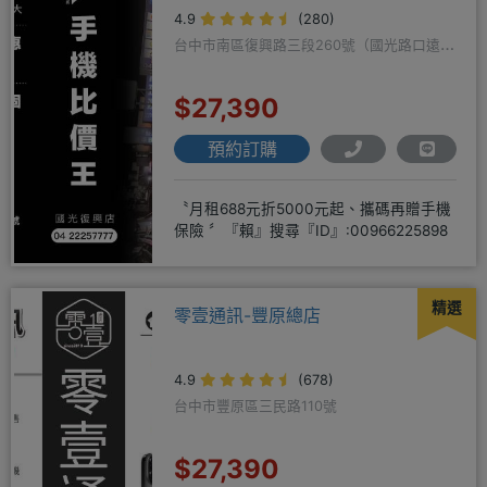
4.9
(280)
台中市南區復興路三段260號（國光路口遠傳
隔壁）
$27,390
預約訂購
〝月租688元折5000元起、攜碼再贈手機
保險 〞『賴』搜尋『ID』:00966225898
精選
零壹通訊-豐原總店
4.9
(678)
台中市豐原區三民路110號
$27,390