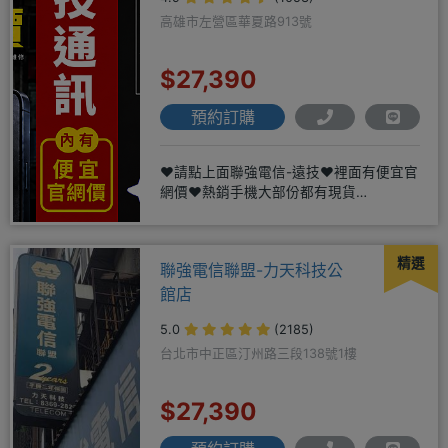
高雄市左營區華夏路913號
$27,390
預約訂購
❤️請點上面聯強電信-遠技❤️裡面有便宜官
網價❤️熱銷手機大部份都有現貨
https://yujimob
精選
聯強電信聯盟-力天科技公
館店
5.0
(2185)
台北市中正區汀州路三段138號1樓
$27,390