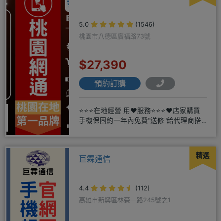
5.0
(1546)
桃園市八德區廣福路73號
$27,390
預約訂購
⭐⭐⭐在地經營 用❤️服務⭐⭐⭐❤️店家購買
手機保固約一年內免費"送修"給代理商搭
配門號再享高額折扣，
精選
巨霖通信
4.4
(112)
高雄市新興區林森一路245號之1