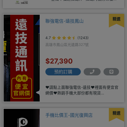
更多⭐⭐手機加購滿版玻璃貼+
精選
聯強電信-遠技鳳山
4.7
(1243)
高雄市鳳山區光遠路327號
$27,390
預約訂購
❤️請點上面聯強電信-遠技❤️裡面有便宜官
網價❤️熱銷手機大部份都有現貨
https://yujimob
精選
手機比價王-國光復興店