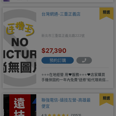
精選
台灣網通-三重正義店
新北市三重區正義北路222號
$27,390
預約訂購
⭐⭐⭐在地經營 用❤️服務⭐⭐⭐❤️店家購買
手機保固約一年內免費"送修"給代理商搭
配門號再享高額折扣，
精選
聯強電信-遠技左營-高雄最
便宜
4.9
(1053)