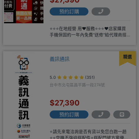
預約訂購
⭐⭐⭐在地經營 用❤️服務⭐⭐⭐❤️店家購買
手機保固約一年內免費"送修"給代理商搭
配門號再享高額折扣，
精選
義訊通訊
5.0
(351)
台中市北屯區昌平路一段274號
$27,390
預約訂購
⭐請先來電洽詢是否有貨以免您白跑一趟
⭐⭐空機不強迫搭配件⭐搭配門號方案優惠