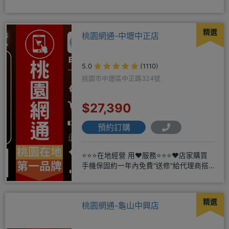
驗2001年起
精選
桃園網通-中壢中正店
5.0
(1110)
桃園市中壢區中正路324號
$27,390
預約訂購
⭐⭐⭐在地經營 用❤️服務⭐⭐⭐❤️店家購買
手機保固約一年內免費"送修"給代理商搭
配門號再享高額折扣，
精選
桃園網通-龜山中興店