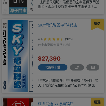
–提供您最透明、最優惠的空機報價及門號
折扣。🔺為什麼買新機要選零壹通訊？
◎APPLE授權經銷商、SAM
精選
SKY電訊聯盟-新時代店
4.4
(325)
台中市東區大智路1-3號
$27,390
預約訂購
***店內現貨最多!!!***熱銷機型免付訂 當
天可取貨請先預約保留**超過20年通訊經
驗2001年起
精選
桃園網通-八德廣福店