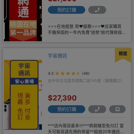
預約訂購
⭐⭐⭐在地經營 用❤️服務⭐⭐⭐❤️店家購買
手機保固約一年內免費"送修"給代理商搭
配門號再享高額折扣，
精選
宇宙通訊
4.5
(46)
台中市北屯區崇德路二段145號（瀋陽路口）
$27,390
預約訂購
***店內現貨最多!!!***熱銷機型免付訂 當
天可取貨請先預約保留**超過20年通訊經