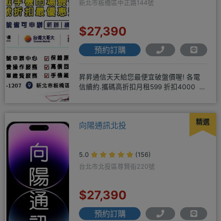
新北市板橋區中正路144號
$27,390
預約訂購
昇昇通信天天給您最便宜破盤價喔! 各電
信續約.攜碼高折扣月租599 折扣4000 月
租799 折扣7
精選
向陽通訊北投
5.0
(156)
台北市北投區尊賢街220號
$27,390
預約訂購