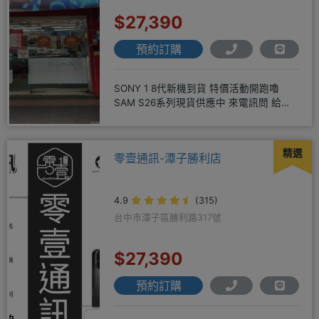
$27,390
預約訂購
SONY 1 8代新機到貨 特價活動開跑嚕
SAM S26系列現貨供應中 來電訊問 給你
超級甜甜價IP1
精選
零壹通訊-潭子勝利店
4.9
(315)
台中市潭子區勝利路317號
$27,390
預約訂購