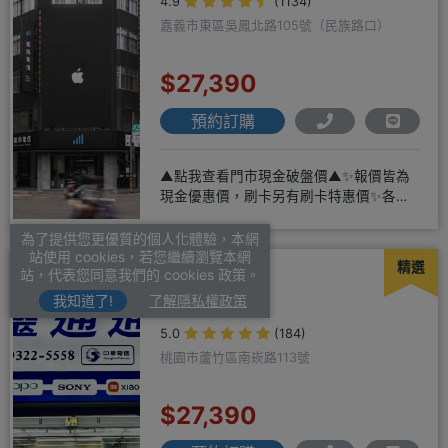
4.9
(1134)
嘉義市東區吳鳳北路105號（民族路口）
$27,390
預約訂購
▲點我查看門市現金破盤價▲✨報價皆為
現金優惠價，刷卡另有刷卡特惠價✨各大
品牌手機皆有(門號：✔續約 ✔
為了提供您更優質的個人化體驗，本網
站使用 cookies，若您繼續瀏覽本網
精選
小靈通通訊
站，代表您同意我們的 cookies 政策。
我知道了!
了解隱私權政策
5.0
(184)
桃園市蘆竹區南崁路113號
$27,390