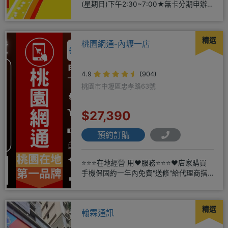
(星期日)下午2:30~7:00★無卡分期申辦
方便
精選
桃園網通-內壢一店
4.9
(904)
桃園市中壢區忠孝路63號
$27,390
預約訂購
⭐⭐⭐在地經營 用❤️服務⭐⭐⭐❤️店家購買
手機保固約一年內免費"送修"給代理商搭
配門號再享高額折扣，
精選
翰霖通訊