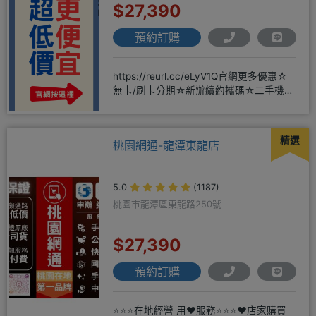
$27,390
預約訂購
https://reurl.cc/eLyV1Q官網更多優惠☆
無卡/刷卡分期☆新辦續約攜碼☆二手機買
賣☆
精選
桃園網通-龍潭東龍店
5.0
(1187)
桃園市龍潭區東龍路250號
$27,390
預約訂購
⭐⭐⭐在地經營 用❤️服務⭐⭐⭐❤️店家購買