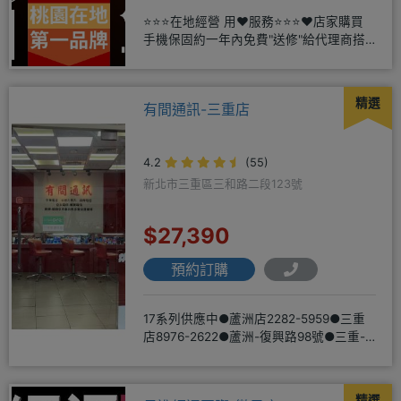
⭐⭐⭐在地經營 用❤️服務⭐⭐⭐❤️店家購買
手機保固約一年內免費"送修"給代理商搭
配門號再享高額折扣，
精選
有間通訊-三重店
4.2
(55)
新北市三重區三和路二段123號
$27,390
預約訂購
17系列供應中●蘆洲店2282-5959●三重
店8976-2622●蘆洲-復興路98號●三重-
三和路二
精選