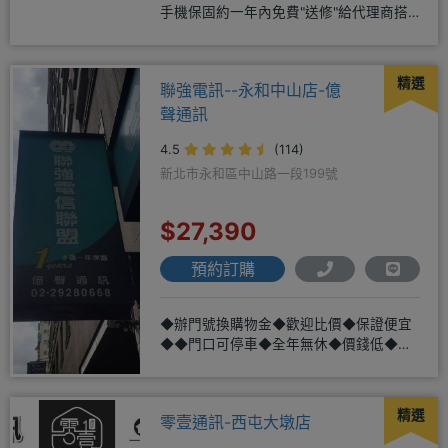
手機保固約一年內免費"送修"給代理商搭
配門號再享高額折扣，
精選
聯強電訊--永和中山店-億
聲通訊
4.5
(114)
新北市永和區中山路一段199號
$27,390
預約訂購
◆辦門號換購物金◆歡迎比價◆保證便宜
◆◆門口可停車◆全年無休◆價錢低◆服
務好◆超低價單機商品需搭配選購
精選
零壹通訊-西屯大墩店