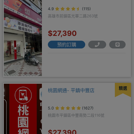
4.9
(115)
高雄市前鎮區光華二路263號
$27,390
預約訂購
精選
桃園網通- 平鎮中豐店
5.0
(1627)
桃園市平鎮區中豐南勢二段116號
$27,390