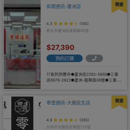
精選
有間通訊-蘆洲店
4.3
(105)
新北市蘆洲區復興路98號
$27,390
預約訂購
17系列供應中●蘆洲店2282-5959●三重
店8976-2622●蘆洲-復興路98號●三重-
三和路二
精選
零壹通訊-大雅民生店
4.9
(265)
台中市大雅區民興街155號