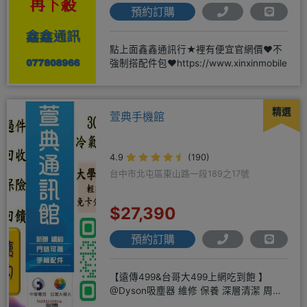
預約訂購
點上面鑫鑫通訊行★裡有便宜官網價❤️不
強制搭配件包❤️https://www.xinxinmobile
精選
萱典手機館
4.9
(190)
台中市北屯區東山路一段189之17號
$27,390
預約訂購
【遠傳499&台哥大499上網吃到飽 】
@Dyson吸塵器 維修 保養 深層清潔 周邊
商品 耗材販售@