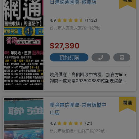
日進網通國際-微風店
4.9
(1432)
台北市大安區大安路一段7號
$27,390
預約訂購
現貨供應！高價回收中古機！加官方line
詢問～或來電0938908881確認現貨顏色
時~請先告知手機王
精選
聯強電信聯盟-常榮板橋中
山店
4.8
(21)
新北市板橋區中山路二段122號