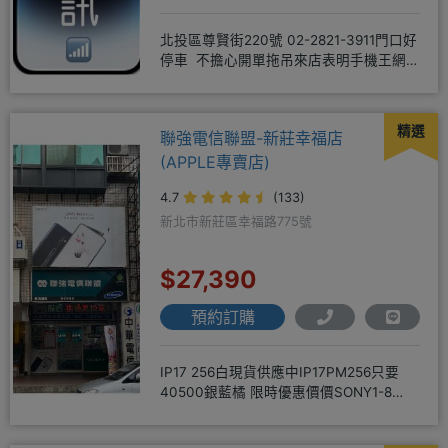
北投區尊賢街220號 02-2821-3911門口好
停車 不擔心開單拖吊來店表明手機王網
友 才能享有
精選
聯強電信聯盟-新莊幸福店
(APPLE專賣店)
4.7
(133)
新北市新莊區幸福路775號
$27,390
預約訂購
IP17 256白現貨供應中IP17PM256只要
40500銀藍橘 限時優惠價價SONY1-8
256