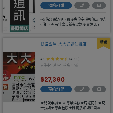
預約訂購
–提供您最透明、最優惠的空機報價及門號
折扣。🔺為什麼買新機要選零壹通訊？
◎APPLE授權經銷商、SAM
精選
聯強國際-大大通訊仁雄店
4.9
(4390)
高雄市仁武區仁雄路107號
$27,390
預約訂購
★門號申辦★3C專業維修★周邊配件★現
金分期★專業包膜★購買須知請詳閱＊來