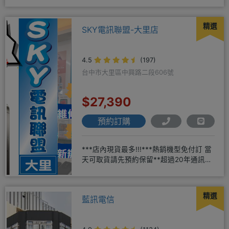
店辦理搭配門號，打卡贈好禮
精選
SKY電訊聯盟-大里店
4.5
(197)
台中市大里區中興路二段606號
$27,390
預約訂購
***店內現貨最多!!!***熱銷機型免付訂 當
天可取貨請先預約保留**超過20年通訊經
驗2001年起
精選
藍訊電信