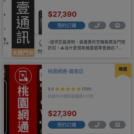
$27,390
預約訂購
–提供您最透明、最優惠的空機報價及門號
折扣。🔺為什麼買新機要選零壹通訊？
◎APPLE授權經銷商、SAM
精選
桃園網通-龍東店
5.0
(705)
桃園市中壢區龍東路315號
$27,390
預約訂購