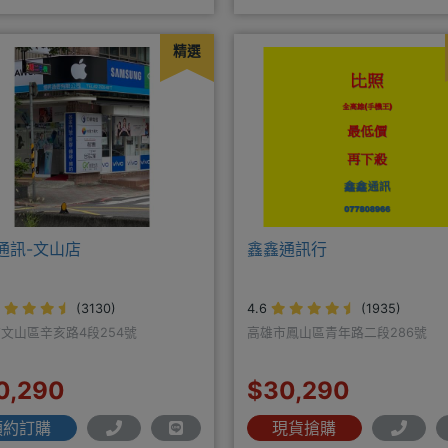
傳電信】營業地址:天母西
精選
通訊-文山店
鑫鑫通訊行
(3130)
4.6
(1935)
文山區辛亥路4段254號
高雄市鳳山區青年路二段286號
0,290
$30,290
預約訂購
現貨搶購