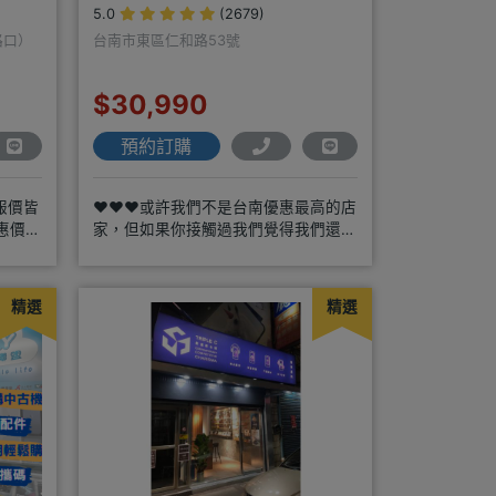
5.0
(2679)
路口）
台南市東區仁和路53號
$30,990
預約訂購
報價皆
❤️❤️❤️或許我們不是台南優惠最高的店
惠價✨
家，但如果你接觸過我們覺得我們還可
 ✔
以，願意給我們機會，歡迎多詢
精選
精選