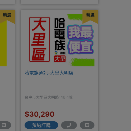
『ID』:00966225898
精選
精選
哈電族通訊-大里大明店
台中市大里區大明路146-1號
$30,290
預約訂購