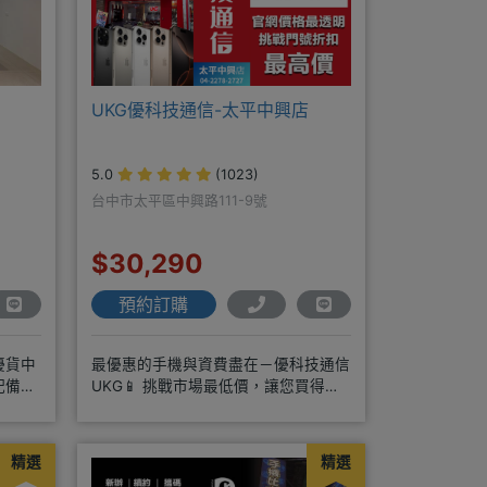
UKG優科技通信-太平中興店
5.0
(1023)
台中市太平區中興路111-9號
$30,290
預約訂購
優貨中
最優惠的手機與資費盡在－優科技通信
配備完
UKG📱 挑戰市場最低價，讓您買得放
心又划算！無論是手機還是電信資費
精選
精選