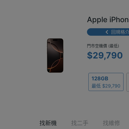
Apple iPh
回規格
門市空機價 
門市空機價 (最低)
$29,790
128GB
最低 $29,790
找新機
找二手
找維修