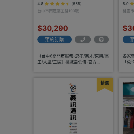
4.8
(555)
5.0
台中市南區高工路190號
桃園市
$30,290
$3
預約訂購
《台中6間門市服務-忠孝/英才/東興/高
各家
工/大里/三民》挑戰最低價-官方
「免
LINE@hbp2888s♦高
換新
精選