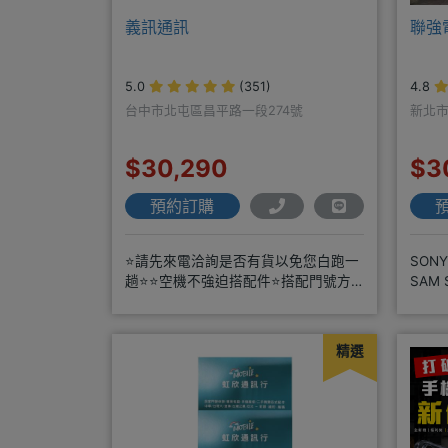
義訊通訊
聯強
5.0
(351)
4.8
台中市北屯區昌平路一段274號
新北市
$30,290
$3
預約訂購
⭐請先來電洽詢是否有貨以免您白跑一
SON
趟⭐⭐空機不強迫搭配件⭐搭配門號方
SAM
案優惠更多⭐⭐手機加購滿版玻璃貼+
你超級
精選