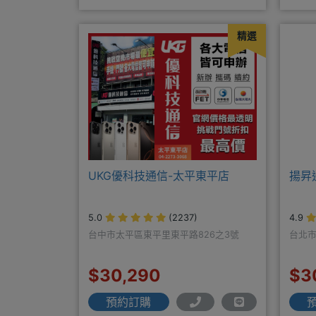
三重-三和路二
是遠
精選
UKG優科技通信-太平東平店
揚昇
5.0
(2237)
4.9
台中市太平區東平里東平路826之3號
台北市
$30,290
$3
預約訂購