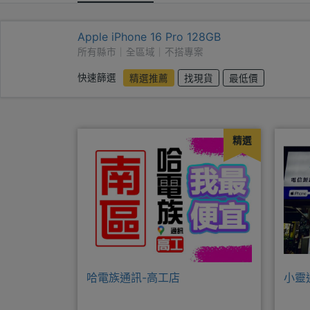
Apple iPhone 16 Pro 128GB
所有縣市｜全區域｜不搭專案
快速篩選
精選推薦
找現貨
最低價
精選
哈電族通訊-高工店
小靈