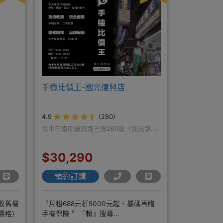
手機比價王-國光復興店
4.9
(280)
台中市南區復興路三段260號（國光路口
遠傳隔壁）
$30,290
預約訂購
回收舊機
〝月租688元折5000元起、攜碼再贈
價格}
手機保險 〞『賴』搜尋