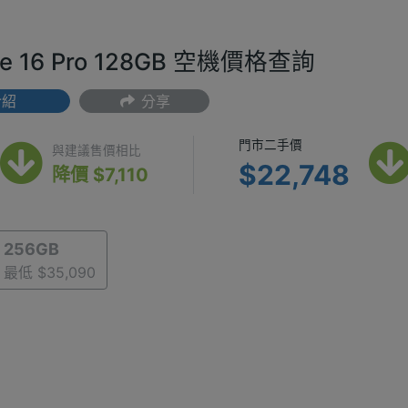
one 16 Pro 128GB 空機價格查詢
介紹
分享
(最低) $29,790
門市二手價 $2
門市二手價
與建議售價相比
$22,748
降價 $7,110
256GB
最低 $35,090