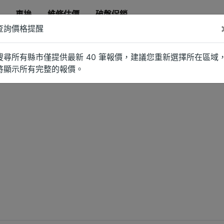
車拚
維修估價
破盤促銷
查詢價格提醒
搜尋所有縣市僅提供最新 40 筆報價，建議您重新選擇所在區域
將顯示所有完整的報價。