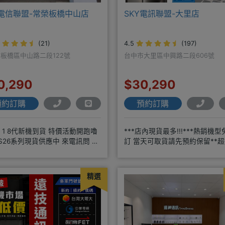
電信聯盟-常榮板橋中山店
SKY電訊聯盟-大里店
(21)
4.5
(197)
板橋區中山路二段122號
台中市大里區中興路二段606號
0,290
$30,290
預約訂購
預約訂購
Y 1 8代新機到貨 特價活動開跑嚕
***店內現貨最多!!!***熱銷機型
 S26系列現貨供應中 來電訊問 給
訂 當天可取貨請先預約保留**超
甜甜價IP1
年通訊經驗2001年起
精選