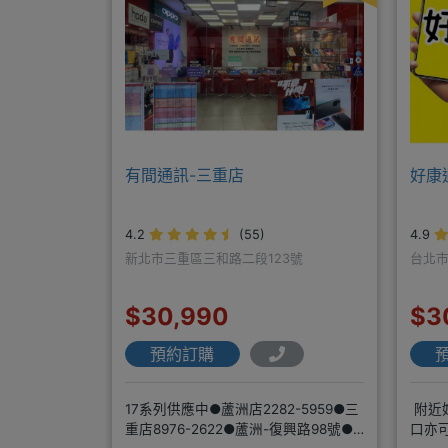
有間通訊-三重店
好康
4.2
(55)
4.9
新北市三重區三和路二段123號
台北市
$30,990
$3
預約訂購
17系列供應中●蘆洲店2282-5959●三
附近好
重店8976-2622●蘆洲-復興路98號●
口亦