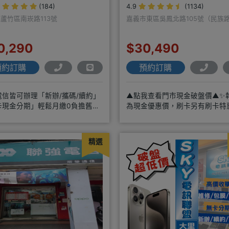
(184)
4.9
(1134)
蘆竹區南崁路113號
嘉義市東區吳鳳北路105號（民族
0,290
$30,490
預約訂購
預約訂購
電信皆可辦理「新辦/攜碼/續約」
▲點我查看門市現金破盤價▲✨
卡現金分期」輕鬆月繳0負擔舊機
為現金優惠價，刷卡另有刷卡特
機馬上折抵，高價收購用心經營
各大品牌手機皆有(門號：✔續約
精選