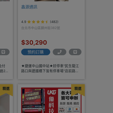
鑫源通訊
4.9
(482)
台北市中山區錦州街382號
$30,290
預約訂購
免付
★捷運中山國中站★好停車"民生龍江
過20
路口與建國橋下皆有停車場"店前路口
方便臨停 仁愛眼鏡正隔壁★保證全新
精選
精選