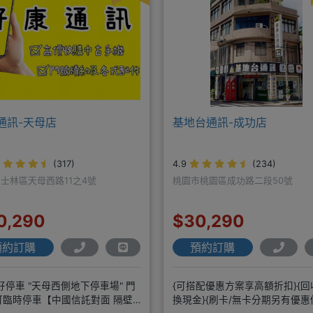
通訊-天母店
基地台通訊-成功店
(317)
4.9
(234)
士林區天母西路11之4號
桃園市桃園區成功路二段50號
0,290
$30,290
預約訂購
預約訂購
停車 "天母西側地下停車場" 門
{可搭配優惠方案享高額折扣}{
可臨時停車【中國信託對面 隔壁
換現金}{刷卡/無卡分期另有優惠