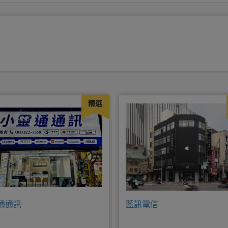
精選
通通訊
藍訊電信