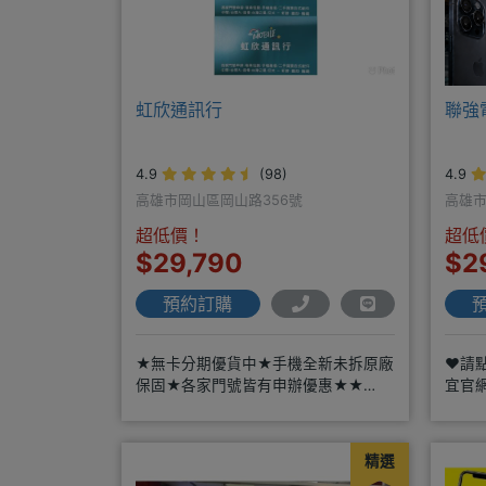
虹欣通訊行
聯強
4.9
(98)
4.9
高雄市岡山區岡山路356號
高雄市
超低價！
超低
$29,790
$2
預約訂購
★無卡分期優貨中★手機全新未拆原廠
❤️請
保固★各家門號皆有申辦優惠★★
宜官
賴:@913mrrsk
https
精選