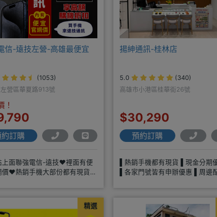
電信-遠技左營-高雄最便宜
揚紳通訊-桂林店
(1053)
5.0
(340)
左營區華夏路913號
高雄市小港區桂華街26號
價！
9,790
$30,290
預約訂購
預約訂購
點上面聯強電信-遠技❤️裡面有便
▌熱銷手機都有現貨 ▌現金分期
網價❤️熱銷手機大部份都有現貨
▌各家門號皆有申辦優惠 ▌周邊
://yujimob
整、多樣選擇▌平板、各式家電
精選