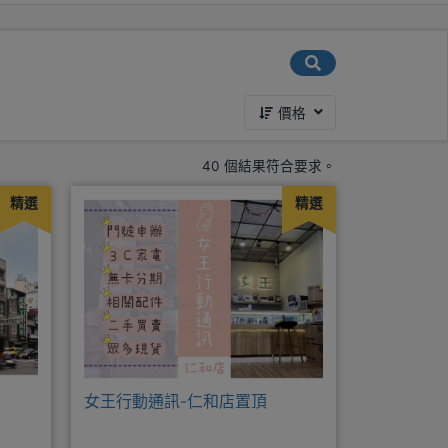
價格
40 個結果符合要求。
精選
精選
女王行動通訊-仁和店置頂