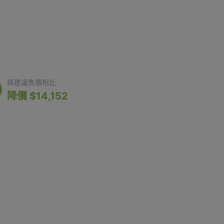
2,748
與建議售價相比
降價 $14,152