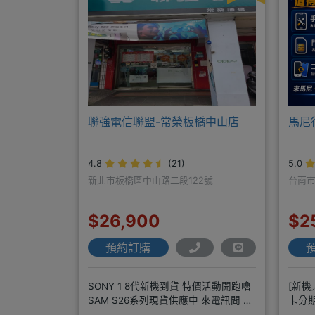
聯強電信聯盟-常榮板橋中山店
馬尼
4.8
(21)
5.0
新北市板橋區中山路二段122號
台南市
$26,900
$2
預約訂購
SONY 1 8代新機到貨 特價活動開跑嚕
[新機
SAM S26系列現貨供應中 來電訊問 給
卡分期
你超級甜甜價IP1
修]