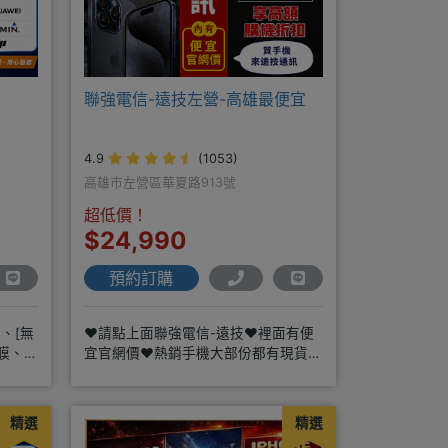
聯強電信-遠技左營-高雄最便宜
4.9
(1053)
高雄市左營區華夏路913號
超低價！
$24,990
預約訂購
、[無
❤️請點上面聯強電信-遠技❤️裡面有便
包膜、維
宜官網價❤️熱銷手機大部份都有現貨
https://yujimob
精選
精選