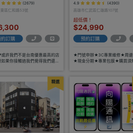
(2679)
4.9
(4390)
東區仁和路53號
高雄市仁武區仁雄路107號
超低價！
6,300
$24,990
預約訂購
預約訂購
️❤️或許我們不是台南優惠最高的店
★門號申辦★3C專業維修★周
但如果你接觸過我們覺得我們還可
★現金分期★專業包膜★購買須
願意給我們機會，歡迎多詢
閱＊來店辦理搭配門號，打卡贈
精選