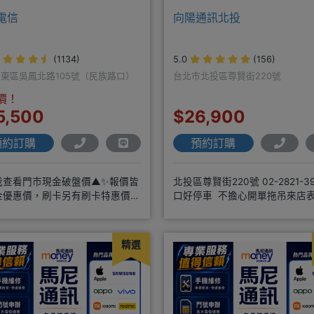
電信
向陽通訊北投
(1134)
5.0
(156)
東區吳鳳北路105號（民族路口）
台北市北投區尊賢街220號
價！
5,500
$26,900
預約訂購
預約訂購
我查看門市現金破盤價▲✨報價皆
北投區尊賢街220號 02-2821-39
金優惠價，刷卡另有刷卡特惠價✨
口好停車 不擔心開單拖吊來店
牌手機皆有(門號：✔續約 ✔
機王網友 才能享有
精選