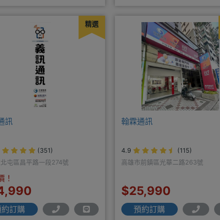
精選
通訊
翰霖通訊
(351)
4.9
(115)
北屯區昌平路一段274號
高雄市前鎮區光華二路263號
價！
4,990
$25,990
預約訂購
預約訂購