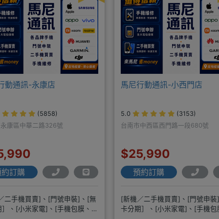
行動通訊-永康店
馬尼行動通訊-小西門店
(5858)
5.0
(3153)
永康區中華二路326號
台南市中西區西門路一段680號
5,990
$25,990
預約訂購
預約訂購
／二手機買賣]、[門號申裝]、[無
[新機／二手機買賣]、[門號申裝]
］、[小米家電]、[手機包膜、維
卡分期］、[小米家電]、[手機
修]