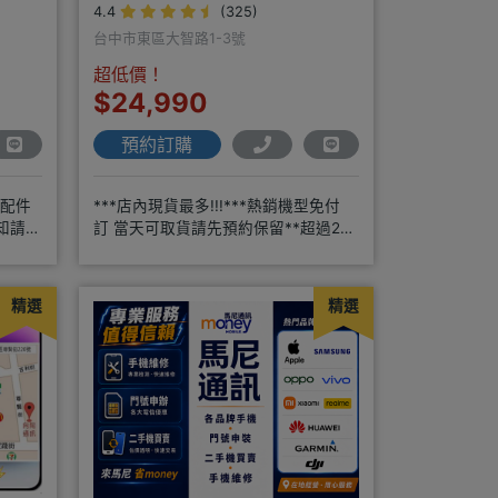
4.4
(325)
台中市東區大智路1-3號
超低價！
$24,990
預約訂購
邊配件
***店內現貨最多!!!***熱銷機型免付
知請詳
訂 當天可取貨請先預約保留**超過20
好禮
年通訊經驗2001年起
精選
精選