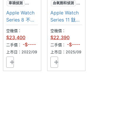
作
車禍偵測
血氧飽和偵測
體溫感測
高血壓偵測
Apple Watch
Apple Watch
感應器
足跡回溯
鈦金屬
Series 8 不鏽
Series 11 鈦金
Apple Watch Ultra 3 鈦金屬 49mm 功能特色
鋼 LTE 45mm
屬 46mm
陀螺儀
Yes
空機價：
空機價：
◎ Watch OS 26 作業系統
$23,400
$22,390
◎ 隨顯 Retina 觸控螢幕、藍寶石水晶玻璃錶面
-$----
-$----
二手價：
二手價：
計步器
Yes
◎ 錶帶：高山錶環、越野錶環、海洋錶帶、鈦金屬米
上市日：2022/09
上市日：2025/09
蘭式錶環
加速度
Yes
感應器
◎ S10 處理器、W3 無線晶片、U2 超寬頻晶片
◎ 64GB ROM
心跳感
Yes
◎ 5G 上網、eSIM、Wi-Fi 4、藍牙 5.3、GPS (L1 及
測器
L5)
睡眠感
Yes
◎ 第 3 代光學心率感測器
測器
◎ IP6X 防塵等級、10ATM 防水等級，潛水深度可達
高度氣
Yes
40 公尺、MIL-STD 810H 軍用標準測試
壓感測