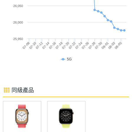
Card類
26,050
Workout Buddy 會根據你的訓練資料與健身紀錄，提
型
供個人化語音激勵，讓每次運動更有效率且充滿動
26,000
連接與應用
力。
25,950
Wi-Fi
Wi-Fi 4
07-08
07-14
07-20
07-26
08-01
07-10
07-16
07-22
07-28
08-03
07-12
07-18
07-24
07-30
08-05
《Oceanic+》潛水 APP
Apple Watch Ultra 3 鈦金屬 49mm 同樣擁有與創新
NFC
Yes
5G
潛水裝備品牌 Huish Outdoors 合作打造
藍牙
Yes
《Oceanic+》APP，將手錶升級為腕上的潛水電腦。
系統以加粗字體清晰顯示關鍵資訊，如當前深度與下
藍牙版
5.3
同級產品
本
潛速度，讓使用者一目了然。專為浮潛、水肺潛水與
自由潛水設計，支援潛水最深可達 40 公尺，提供安
衛星定
BeiDou, Galileo, GLONASS, L1 GPS, L5
全且直覺的水下體驗。
位
GPS
手勢操
Yes