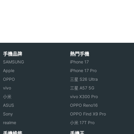
◎ 心率偵測、睡眠監測、ECG 心電圖測量、血氧濃度
器
感測、高血壓偵測、經期追蹤
機體規格
◎ 警笛、車禍偵測、跌倒偵測、足跡回溯功能、噪音
監測
機身長
49 mm
◎ 雙揚聲器與三麥克風通話降噪
度
◎ 體溫感測器、可自訂功能的動作按鈕
手機品牌
熱門手機
機身寬
44 mm
◎ 深度計與水溫感測器、潛水電腦
SAMSUNG
iPhone 17
度
◎ 36 小時電力續航
Apple
iPhone 17 Pro
OPPO
三星 S26 Ultra
◎ USB-C 磁性充電連接線
機身厚
12 mm
度
vivo
三星 A57 5G
小米
vivo X300 Pro
上述內容提到偵測功能的測量結果僅為參考，不能作
機身重
61.6 g
ASUS
OPPO Reno16
爲診斷和治療依據。
量
Sony
OPPO Find X9 Pro
realme
小米 17T Pro
防水防
10ATM, IP6X
Apple Watch Ultra 3 鈦金屬 49mm 預計 9 月 11 日
塵等級
手機維修
手機王