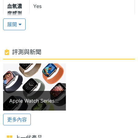
血氧濃
Yes
防塵等級，可承受休閒水肺潛水至 40 公尺深度。鈦
度感測
金屬材質不僅輕巧堅固、耐腐蝕，錶殼邊緣略微升高
器
展開
的設計也能有效保護藍寶石水晶玻璃錶面，降低撞擊
體溫感
Yes
損傷風險，兼具耐用性與安全性。
測器
評測與新聞
國際橘色的動作按鈕
水溫感
Yes
測器
Apple Watch Ultra 3 鈦金屬 49mm 錶殼左側設有可
自訂功能的「國際橘色動作按鈕」，可快速啟動體能
主螢幕
LTPO3 OLED
訓練、標示指南針航點或開始潛水；長按則可觸發
材質
「警笛」，手錶會發出 86dB 的求救音，最遠傳聲距
Apple Watch Series
主螢幕
Yes
離可達 180 公尺。錶殼右側則配置大直徑數位錶冠、
11與Ultra 3首度支援
觸控
5G網路！Watch SE 3
深度計與側邊按鈕，操作更直覺方便。
更多內容
代新品發表
硬體效能
雙向衛星通訊
上一代產品