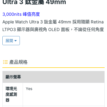
Ultra 3 鈦金屬 49mm
3,000nits 峰值亮度
Apple Watch Ultra 3 鈦金屬 49mm 採用隨顯 Retina
LTPO3 顯示器與廣視角 OLED 面板，不論從任何角度
觀看，畫面皆清晰一致，且透過縮小邊框設計，螢幕
展開
占比更高。正面覆蓋藍寶石水晶玻璃錶面，峰值亮度
高達 3,000 nits，即使在強烈陽光下也能清楚顯示資
訊；在低光環境下，亮度可降至 1 nit，「夜間模式」
產品規格
亦能自動啟動，提供舒適且不刺眼的觀看體驗。
顯示螢幕
49mm 鈦金屬錶殼
環境光
Yes
Apple Watch Ultra 3 鈦金屬 49mm 採用航太等級鈦
度感測
金屬錶殼，不僅通過 MIL-STD 810H 軍規測試與
器
EN13319 潛水配件認證，還具備 10ATM 防水與 IP6X