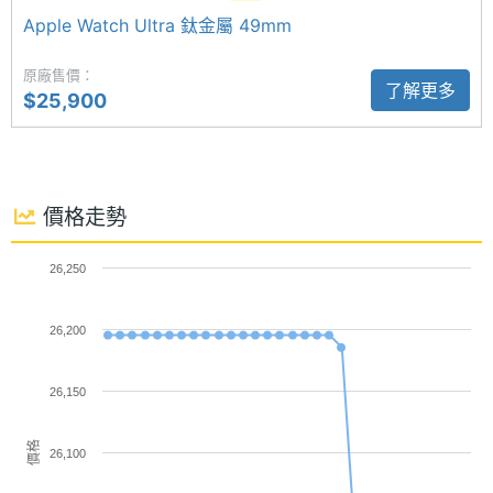
Apple Watch Ultra 鈦金屬 49mm
使用。健康功能支援全天候心率偵測、睡眠監測、
通訊與網路
ECG 心電圖測量、血氧濃度感測及經期追蹤，全新高
原廠售價：
了解更多
$25,900
血壓偵測功能能即時透過通知提醒用戶。此外，配備
5G NR
sub-6
L1 與 L5 雙頻 GPS 定位，提供更精準的定位與導航體
頻段
驗。
4G FDD
1700(B4), 1800(B3), 1900(B2), 1900(B25),
價格走勢
LTE
2100(B1), 2600(B7), 700(B28), 800(B18),
Workout Buddy
800(B20), 800(B26), 850(B5), 900(B8),
AWS-3(B66)
26,250
Apple Watch Ultra 3 鈦金屬 49mm 提供多樣化運動
模式，並對跑步、游泳與自行車訓練進一步強化，能
4G
1900(B39), 2300(B40), 2500(B41)
26,200
估算「FTP 功能性閾值功率」，並透過「功率區間」
TDD
LTE
顯示當前功率、各區間停留時間與平均功率。在泳池
26,150
游泳時，手錶可自動偵測泳姿，並根據距離與配速計
4G LTE
Yes
價格
算自動組合，同時提供「SWOLF 游泳效率指標」等進
26,100
SIM
eSIM
階測量數據。結合 iPhone 上的 Apple Intelligence，