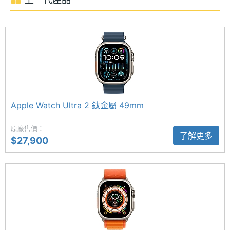
作業系
watchOS 26
Apple Watch Ultra 3 鈦金屬 49mm 運行 WatchOS
統與版
本
26 作業系統，搭載 S10 處理器、W3 無線晶片與 U2
超寬頻晶片，透過「精確尋找」功能可顯示你與
處理器
Apple
iPhone 的大致距離與方位，支援「雙指互點兩下」與
品牌
「翻轉手腕」等手勢操作，操作更加直覺。在特定國
處理器
S10
家與地區新增了雙向衛星通訊功能，即使沒有行動網
型號
Apple Watch Ultra 2 鈦金屬 49mm
路訊號，也能透過衛星發送 SOS 緊急訊息給救援單
位，提升戶外活動的安全性。
原廠售價：
ROM儲
64 GB
了解更多
$27,900
存空間
最長可達 42 小時續航
單機使
72 hr
Apple Watch Ultra 3 鈦金屬 49mm 續航表現再提
用時間
升，正常使用可長達 42 小時，開啟低耗電模式則可
延長至 72 小時；支援快充功能，充電約 45 分鐘即可
達 80% 電量，僅需 15 分鐘即可支援最長 12 小時的