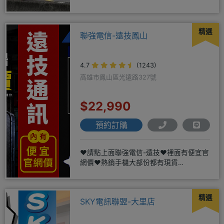
質。深耕28年經驗豐富擅於
精選
聯強電信-遠技鳳山
4.7
(1243)
高雄市鳳山區光遠路327號
$22,990
預約訂購
❤️請點上面聯強電信-遠技❤️裡面有便宜官
網價❤️熱銷手機大部份都有現貨
https://yujimob
精選
SKY電訊聯盟-大里店