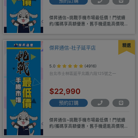
預約訂購
傑昇通信~挑戰手機市場最低價！門號續
約/攜碼享高額優惠，舊手機還能高價現金
回收！買手機．來傑昇．好節省
精選
傑昇通信-社子延平店
5.0
(4916)
台北市士林區延平北路六段125號之一
$22,990
預約訂購
傑昇通信~挑戰手機市場最低價！門號續
約/攜碼享高額優惠，舊手機還能高價現金
回收！買手機．來傑昇．好節省