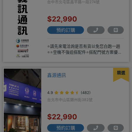
台中市北屯區昌平路一段274號
$22,990
預約訂購
⭐請先來電洽詢是否有貨以免您白跑一趟
⭐⭐空機不強迫搭配件⭐搭配門號方案優惠
更多⭐⭐手機加購滿版玻璃貼+
精選
鑫源通訊
4.9
(482)
台北市中山區錦州街382號
$22,990
預約訂購