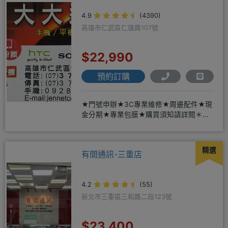
4.9
(4390)
高雄市仁武區仁雄路107號
$22,990
預約訂購
★門號申辦★3C專業維修★周邊配件★現
金分期★專業包膜★購買須知請詳閱＊來
店辦理搭配門號，打卡贈好禮
精選
有間通訊-三重店
4.2
(55)
新北市三重區三和路二段123號
$23,400