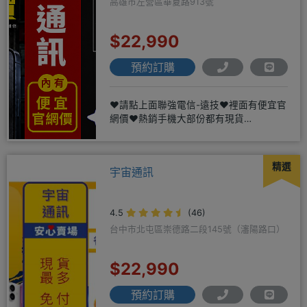
高雄市左營區華夏路913號
$22,990
預約訂購
❤️請點上面聯強電信-遠技❤️裡面有便宜官
網價❤️熱銷手機大部份都有現貨
https://yujimob
精選
宇宙通訊
4.5
(46)
台中市北屯區崇德路二段145號（瀋陽路口）
$22,990
預約訂購