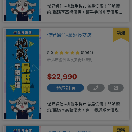
傑昇通信~挑戰手機市場最低價！門號續
約/攜碼享高額優惠，舊手機還能高價現金
回收！買手機．來傑昇．好節省
精選
傑昇通信-蘆洲長安店
5.0
(5064)
新北市蘆洲區長安街148號
$22,990
預約訂購
傑昇通信~挑戰手機市場最低價！門號續
約/攜碼享高額優惠，舊手機還能高價現金
回收！買手機．來傑昇．好節省
精選