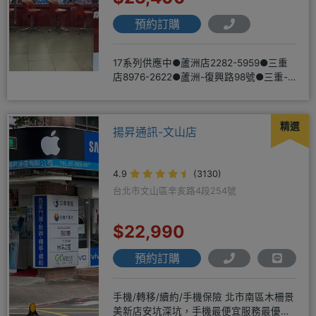
預約訂購
17系列供應中●蘆洲店2282-5959●三重
店8976-2622●蘆洲-復興路98號●三重-
三和路二
精選
揚昇通訊-文山店
4.9
(3130)
台北市文山區辛亥路4段254號
$22,990
預約訂購
手機/轉移/續約/手機保險 北市南區木柵景
美新店安坑深坑，手機最便宜服務最優