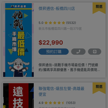
精選
傑昇通信-板橋四川店
5.0
(5532)
新北市板橋區四川路一段375號
$22,990
預約訂購
傑昇通信~挑戰手機市場最低價！門號續
約/攜碼享高額優惠，舊手機還能高價現金
回收！買手機．來傑昇．好節省
精選
聯強電信-遠技左營-高雄最
便宜
4.9
(1053)