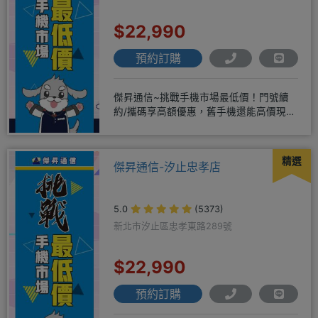
$22,990
預約訂購
傑昇通信~挑戰手機市場最低價！門號續
約/攜碼享高額優惠，舊手機還能高價現金
回收！買手機．來傑昇．好節省
精選
傑昇通信-汐止忠孝店
5.0
(5373)
新北市汐止區忠孝東路289號
$22,990
預約訂購