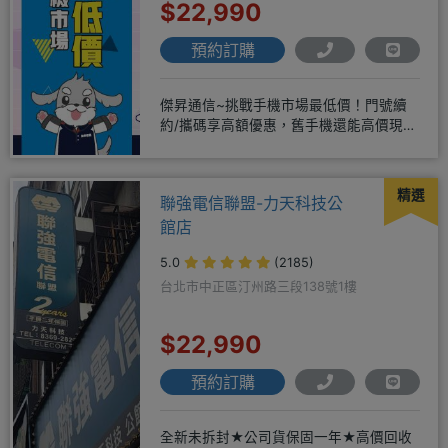
$22,990
預約訂購
傑昇通信~挑戰手機市場最低價！門號續
約/攜碼享高額優惠，舊手機還能高價現金
回收！買手機．來傑昇．好節省
精選
聯強電信聯盟-力天科技公
館店
5.0
(2185)
台北市中正區汀州路三段138號1樓
$22,990
預約訂購
全新未拆封★公司貨保固一年★高價回收