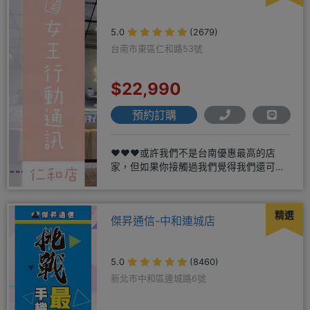
5.0
(2679)
台南市東區仁和路53號
$22,990
預約訂購
❤️❤️❤️或許我們不是台南優惠最高的店
家，但如果你接觸過我們覺得我們還可
以，願意給我們機會，歡迎多詢
精選
傑昇通信-中和連城店
5.0
(8460)
新北市中和區連城路6號