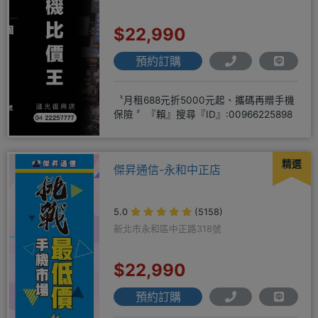
隔壁）
$22,990
預約訂購
〝月租688元折5000元起、攜碼再贈手機
保險 〞『賴』搜尋『ID』:00966225898
精選
傑昇通信-永和中正店
5.0
(5158)
新北市永和區中正路318號
$22,990
預約訂購