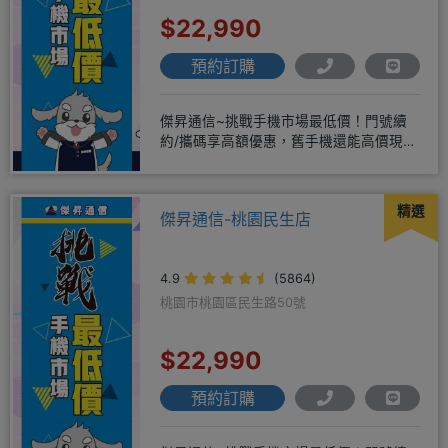
$22,990
預約訂購
傑昇通信~挑戰手機市場最低價！門號續
約/攜碼享高額優惠，舊手機還能高價現金
回收！買手機．來傑昇．好節省
精選
傑昇通信-桃園民生店
4.9
(5864)
桃園市桃園區民生路50號
$22,990
預約訂購