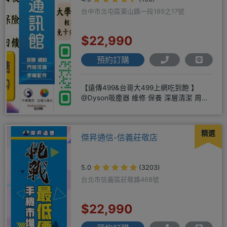
台中市北屯區東山路一段189之17號
$22,990
預約訂購
【遠傳499&台哥大499上網吃到飽 】
@Dyson吸塵器 維修 保養 深層清潔 周邊
商品 耗材販售@
精選
傑昇通信-信義莊敬店
5.0
(3203)
台北市信義區莊敬路468號
$22,990