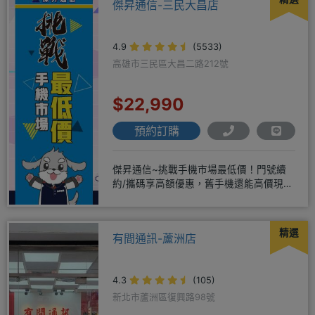
傑昇通信-三民大昌店
4.9
(5533)
高雄市三民區大昌二路212號
$22,990
預約訂購
傑昇通信~挑戰手機市場最低價！門號續
約/攜碼享高額優惠，舊手機還能高價現金
回收！買手機．來傑昇．好節省
精選
有間通訊-蘆洲店
4.3
(105)
新北市蘆洲區復興路98號