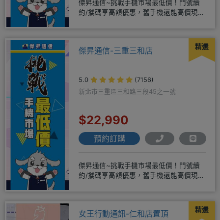
傑昇通信~挑戰手機市場最低價！門號續
約/攜碼享高額優惠，舊手機還能高價現金
回收！買手機．來傑昇．好節省
精選
傑昇通信-三重三和店
5.0
(7156)
新北市三重區三和路三段45之一號
$22,990
預約訂購
傑昇通信~挑戰手機市場最低價！門號續
約/攜碼享高額優惠，舊手機還能高價現金
回收！買手機．來傑昇．好節省
精選
女王行動通訊-仁和店置頂