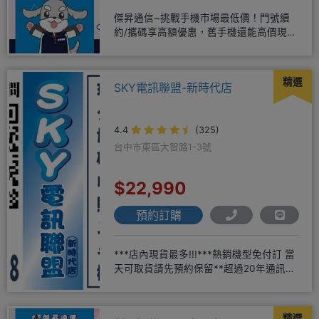
傑昇通信~挑戰手機市場最低價！門號續
約/攜碼享高額優惠，舊手機還能高價現金
回收！買手機．來傑昇．好節省
精選
SKY電訊聯盟-新時代店
4.4
(325)
台中市東區大智路1-3號
$22,990
預約訂購
***店內現貨最多!!!***熱銷機型免付訂 當
天可取貨請先預約保留**超過20年通訊經
驗2001年起
精選