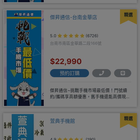
精選
傑昇通信-台南金華店
5.0
(6726)
台南市南區金華路二段166號
$22,990
預約訂購
傑昇通信~挑戰手機市場最低價！門號續
約/攜碼享高額優惠，舊手機還能高價現金
回收！買手機．來傑昇．好節省
精選
萱典手機館
4.9
(190)