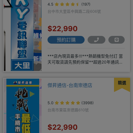
4.5
(197)
台中市大里區中興路二段606號
$22,990
預約訂購
***店內現貨最多!!!***熱銷機型免付訂 當
天可取貨請先預約保留**超過20年通訊經
驗2001年起
精選
傑昇通信-台南崇德店
5.0
(3998)
台南市東區崇德路610號
$22,990