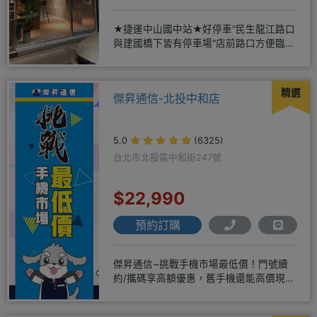
★捷運中山國中站★好停車"民生龍江路口
與建國橋下皆有停車場"店前路口方便臨停
仁愛眼鏡正隔壁★保證全新
精選
傑昇通信-北投中和店
5.0
(6325)
台北市北投區中和街247號
$22,990
預約訂購
傑昇通信~挑戰手機市場最低價！門號續
約/攜碼享高額優惠，舊手機還能高價現金
回收！買手機．來傑昇．好節省