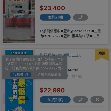
$23,400
預約訂購
17系列供應中●蘆洲店2282-5959●三重
店8976-2622●蘆洲-復興路98號●三重-
三和路二
精選
傑昇通信-泰山明志二店
為了提供您更優質的個人化體驗，本網
站使用 cookies，若您繼續瀏覽本網
站，代表您同意我們的 cookies 政策。
5.0
(4320)
我知道了!
了解隱私權政策
新北市泰山區明志路二段79號
$22,990
預約訂購