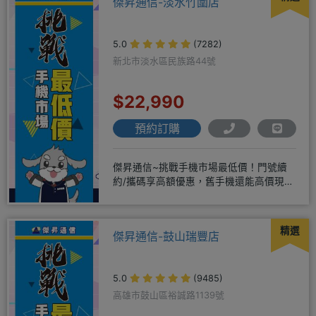
傑昇通信-淡水竹圍店
5.0
(7282)
新北市淡水區民族路44號
$22,990
預約訂購
傑昇通信~挑戰手機市場最低價！門號續
約/攜碼享高額優惠，舊手機還能高價現金
回收！買手機．來傑昇．好節省
精選
傑昇通信-鼓山瑞豐店
5.0
(9485)
高雄市鼓山區裕誠路1139號