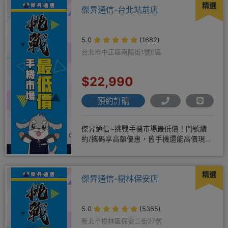
精選
傑昇通信-台北站前店
5.0
(1682)
台北市中正區南陽街1號E區
$22,990
預約訂購
傑昇通信~挑戰手機市場最低價！門號續
約/攜碼享高額優惠，舊手機還能高價現金
回收！買手機．來傑昇．好節省
精選
傑昇通信-樹林保安店
5.0
(5365)
新北市樹林區保安二街27號