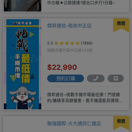
中古機★公館捷運1號出口步行1分鐘~
精選
傑昇通信-南崁中正店
5.0
(7886)
桃園市蘆竹區中正路233號
$22,990
預約訂購
傑昇通信~挑戰手機市場最低價！門號續
約/攜碼享高額優惠，舊手機還能高價現金
回收！買手機．來傑昇．好節省
精選
聯強國際-大大通訊仁雄店