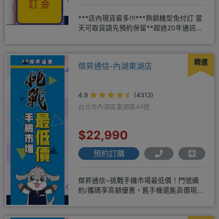
***店內現貨最多!!!***熱銷機型免付訂 當
天可取貨請先預約保留**超過20年通訊經
驗2001年起
精選
傑昇通信-內湖東湖店
4.9
(4313)
台北市內湖區東湖路44號
$22,990
預約訂購
傑昇通信~挑戰手機市場最低價！門號續
約/攜碼享高額優惠，舊手機還能高價現金
回收！買手機．來傑昇．好節省