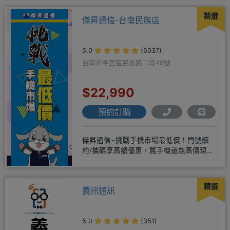
精選
傑昇通信-台南民族店
5.0
(5037)
台南市中西區民族路二段48號
$22,990
預約訂購
傑昇通信~挑戰手機市場最低價！門號續
約/攜碼享高額優惠，舊手機還能高價現金
回收！買手機．來傑昇．好節省
精選
義訊通訊
5.0
(351)