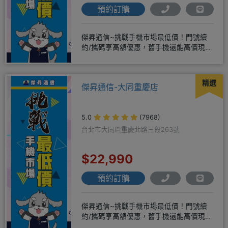
預約訂購
傑昇通信~挑戰手機市場最低價！門號續
約/攜碼享高額優惠，舊手機還能高價現金
回收！買手機．來傑昇．好節省
精選
傑昇通信-大同重慶店
5.0
(7968)
台北市大同區重慶北路三段263號
$22,990
預約訂購
傑昇通信~挑戰手機市場最低價！門號續
約/攜碼享高額優惠，舊手機還能高價現金
回收！買手機．來傑昇．好節省