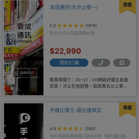
精選
袁成通訊(大汐止唯一)
5.0
(1979)
新北市汐止區建成路68號
$22,990
預約訂購
營業時間11：30~21：00網路評價五星級
店家！汐止在地經營，超過萬名以上客戶
肯定！搭配各家電信資費
精選
手機比價王-國光復興店
4.9
(280)
台中市南區復興路三段260號（國光路口遠傳