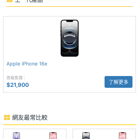
稿、生成圖像、清除相片背景物件等，同時也能搭配
主螢幕
457 ppi
像素密
Siri 實現更聰明智慧的助理應用，提供視覺智慧操作，
度
方便用戶搜尋、提問等用途。Apple Intelligence 支援
繁體中文，而 OpenAI 出品的 ChatGPT 也已整合至
主螢幕
1200 nits
最大亮
Siri 內。
度
Apple iPhone 16e
4,800 萬畫素主鏡頭
主螢幕
OLED
材質
原廠售價：
Apple iPhone 17e 後置 4,800 萬畫素主鏡頭，主鏡頭
了解更多
$21,900
可提供 2 倍光學品質望遠，支援最高 10 倍數位變焦，
主螢幕
超瓷晶盾 2
最高可錄製 4K 60fps 的杜比視界錄影；搭配新增焦
耐用性
點控制功能的新一代人像模式，提升拍攝彈性與創作
主螢幕
60 Hz
網友最常比較
空間。前置 1,200 萬畫素原深感測相機，支援自動對
更新率
焦、Face ID 解鎖等功能。