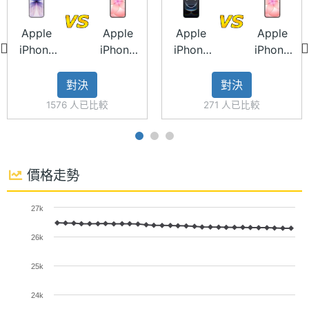
Apple
Apple
Apple
Apple
iPhone
iPhone
iPhone
iPhone
相機規格
17
17e
16e
17e
Apple iPhone 17e 功能特色
對決
對決
◎ 5G 單卡上網、雙 eSIM（可搭配 eSIM 啟用 5G +
主相機
4800 萬畫素
1576 人已比較
271 人已比較
畫素
5G 雙卡雙待）
◎ iOS 26 作業系統
主相機
CMOS
◎ 6.1 吋 2,532 x 1,170pixels 解析度超 Retina XDR
感光元
價格走勢
件
顯示器（OLED 螢幕）
◎ A19 仿生晶片
27k
主相機
1.6
◎ 256GB ROM、512GB ROM
光圈F
26k
◎ 前置 1,200 萬畫素原深感測相機
主相機
26 mm
25k
◎ 後置 4,800 萬畫素主鏡頭
等效焦
◎ Wi-Fi 6、藍牙 5.3、NFC 讀取模式、可使用備用電
24k
距