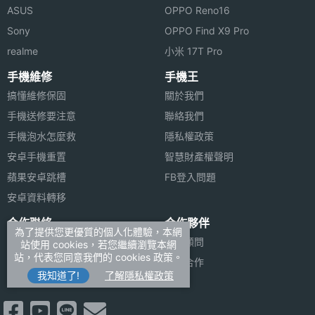
700(B28), 800(B18), 800(B19), 800(B20),
ASUS
OPPO Reno16
850(B26), 850(B5), 900(B8), AWS-3(B66)
Sony
OPPO Find X9 Pro
4G
1900(B39), 2100(B34), 2300(B40),
realme
小米 17T Pro
TDD
2500(B41), 2500(B53), 2600(B38),
手機維修
手機王
LTE
3500(B42), 3600(B48)
搞懂維修保固
關於我們
手機送修要注意
聯絡我們
4G LTE
Yes
手機泡水怎麼救
隱私權政策
5G連網
Yes
安卓手機重置
智慧財產權聲明
蘋果安卓跳槽
FB登入問題
VoLTE
Yes
安卓資料轉移
合作聯絡
合作夥伴
SIM
eSIM, nano-SIM
為了提供您更優質的個人化體驗，本網
Card類
廣告刊登
法律顧問
站使用 cookies，若您繼續瀏覽本網
型
站，代表您同意我們的 cookies 政策。
加入商店報價
媒體合作
我知道了!
了解隱私權政策
新聞聯絡
SIM1
2G, 3G, 4G, 5G