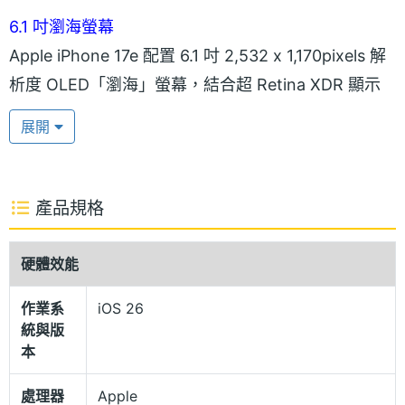
6.1 吋瀏海螢幕
Apple iPhone 17e 配置 6.1 吋 2,532 x 1,170pixels 解
析度 OLED「瀏海」螢幕，結合超 Retina XDR 顯示
器，具備 1,200nits 螢幕峰值亮度。螢幕搭配抗反射鍍
展開
膜，可減少光線反射，使螢幕閱讀起來更加清晰。機
身搭載雙立體聲揚聲器，追劇時能享有不錯的外放表
現。
產品規格
超瓷晶盾 2 面板
硬體效能
Apple iPhone 17e 正面覆蓋超瓷晶盾 2 面板，整體較
作業系
iOS 26
前一代提升 3 倍抗刮能力，搭配鋁金屬中框設計，重
統與版
量僅有 170g；擁有 IEC 60529 標準的 IP68 防塵防水
本
等級，可在最深達 6 公尺水中待最長 30 分鐘的時
處理器
Apple
間。機身側邊設有「動作按鈕」，可取代原有傳統靜