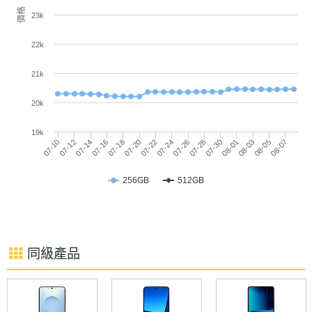
量的快速卡
價格
23k
主相機
Yes
◎ IP68 防水防塵（IEC 60529 標準，最深 6 公尺水
LED補
22k
中待 30 分鐘）
光燈
◎ 動作按鈕
21k
主相機
Yes
◎ Face ID 臉部辨識
20k
自動對
◎ 採用 USB Type-C 連接埠 (USB 2；速度最高可達
焦
19k
480Mb/s)
07-10
07-16
07-22
07-28
08-03
07-12
07-18
07-24
07-30
08-05
07-14
07-20
07-26
08-01
08-07
主相機
Yes
◎ 支援有線快速充電、15W MagSafe 無線充電、
光學防
256GB
512GB
15W Qi2 無線充電。
手震
主相機
Yes
Apple iPhone 17e 將於 3 月 4 日晚間 10 點 15 分開
UHD
同級產品
放預購，預計 3 月 11 日正式上市。
4K錄影
※本文為 SOGI 手機王版權所有，未經授權不得轉載使用※
前相機
1200 萬畫素