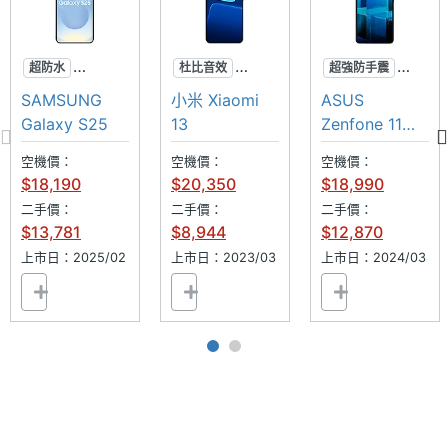
畫素
前相機
CMOS
超防水
杜比音效
超強防手震
感光元
專業攝影
超防水
無線充電
件
SAMSUNG
小米 Xiaomi
ASUS
AI手機
徠卡影像
AI手機
Galaxy S25
13
Zenfone 11
前相機
1.9
Ultra 256GB
空機價：
空機價：
空機價：
光圈F
$18,190
$20,350
$18,990
二手價：
二手價：
二手價：
前相機
Yes
$13,781
$8,944
$12,870
自動對
上市日：2025/02
上市日：2023/03
上市日：2024/03
焦
前相機
Yes
UHD
4K錄影
通訊與網路