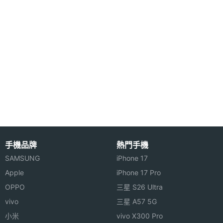
5G NR
1500(n75), 1700(n66), 1800(n3),
頻率
1900(n2), 1900(n25), 2000(n70),
2100(n1), 2300(n30), 2300(n40),
2500(n41), 2500(n53), 2600(n38),
2600(n7), 3500(n78), 3600(n48),
3700(n77), 4500(n79), 700(n12),
700(n28), 800(n20), 850(n26), 850(n5),
900(n8)
5G NR
Sub-6
頻段
手機品牌
熱門手機
5G組網
NSA
SAMSUNG
iPhone 17
方式
Apple
iPhone 17 Pro
4G FDD
1500(B32), 1700(B4), 1800(B3), 1900(B2),
OPPO
三星 S26 Ultra
LTE
1900(B25), 2100(B1), 2300(B30),
vivo
三星 A57 5G
2600(B7), 700(B12), 700(B13), 700(B17),
小米
vivo X300 Pro