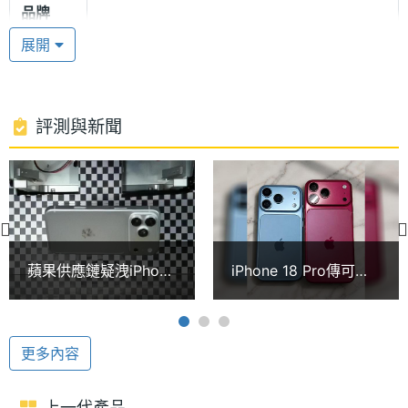
品牌
音切換鍵，依需求自訂快速開啟相機、語音備忘錄、
展開
手電筒等。
處理器
A19 Bionic
型號
A19 仿生晶片
處理器
6
評測與新聞
Apple iPhone 17e 搭載 A19 仿生晶片，具備 16 核心
核心數
神經網路引擎，擁有 6 核心 CPU（2 個效能核心與 4
ROM儲
256 GB, 512 GB
個節能核心）及 4 核心 GPU（配備神經網路加速
存空間
器），支援硬體加速光線追蹤技術。連線部分，升級
顯示螢幕
採用 Apple C1X 數據機系統，支援 Wi-Fi 6、藍牙
蘋果供應鏈疑洩iPhone
iPhone 18 Pro傳可能
5.3、NFC 與雙 eSIM 設計。
18 Pro測試影片！標準
9/8發表！iPhone 18記
主螢幕
6.1 inch
版傳沿用前代螢幕
憶體疑改用9GB
尺寸
Apple Intelligence
更多內容
主螢幕
2532x1170 pixels
Apple iPhone 17e 支援 Apple Intelligence 生成式 AI
解析度
應用，除了可以幫助撰寫優化文句、錄音轉換逐字
上一代產品