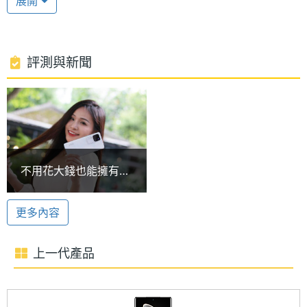
展開
處理器
Snapdragon 7 Gen 3
型號
高通 Snapdragon 7 Gen 3 處理器
vivo V30 5G 512GB 運行 Android 14 作業系統、
處理器
2.63+2.4+1.8 GHz
評測與新聞
Funtouch OS 14 操作介面，搭載 Qualcomm
時脈
Snapdragon 7 Gen 3 八核心處理器，內建 12GB
處理器
8
RAM / 512GB ROM，具備 5G + 5G 雙卡雙待、 Wi-
核心數
Fi 6、藍牙 5.4、NFC。續航部分，配備 5,000mAh
圖形處
Adreno 720
電池，支援 80W 極速閃充。
不用花大錢也能擁有蔡
理器
司鏡頭手機！vivo V30
Pro最懂拍的攝影秘訣
柔光人像系統 3.0
RAM記
12 GB
更多內容
一次告訴你
憶體
vivo V30 5G 512GB 後置 5,000 萬畫素 VCS 真彩主
鏡頭 + 5,000 萬畫素 AF 超廣角鏡頭，基於獨創仿生
上一代產品
記憶體
LPDDR4X
光譜技術以及 1/1.55​​ 吋感光元件，可還原肉眼所見的
格式
明亮、細緻的夜間影像。不僅如此，全新升級的柔光