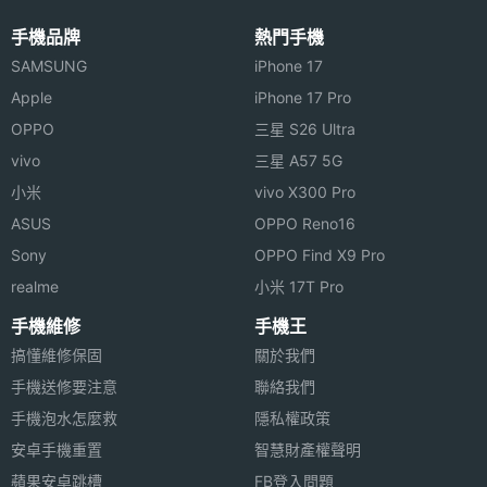
手機品牌
熱門手機
SAMSUNG
iPhone 17
Apple
iPhone 17 Pro
※本文為 SOGI 手機王版權所有，未經授權不得轉載使用※
OPPO
三星 S26 Ultra
相機規格
vivo
三星 A57 5G
小米
vivo X300 Pro
主相機
5000 萬畫素
畫素
ASUS
OPPO Reno16
Sony
OPPO Find X9 Pro
主相機
CMOS
realme
小米 17T Pro
感光元
手機維修
手機王
件
搞懂維修保固
關於我們
主相機
1.88
手機送修要注意
聯絡我們
光圈F
手機泡水怎麼救
隱私權政策
安卓手機重置
智慧財產權聲明
主相機
Yes
蘋果安卓跳槽
FB登入問題