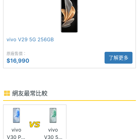
ROM儲
512 GB
人像系統 3.0，主打更柔和均勻的補光、智慧增強色溫
存空間
調節功能，好讓拍攝對象與環境之間色彩更和諧。
儲存空
UFS2.2
間格式
vivo V29 5G 256GB
電池容
5000 mAh
原廠售價：
量
了解更多
vivo V30 5G 512GB 功能特色
$16,990
◎ 5G + 5G 雙卡雙待
顯示螢幕
◎ Android 14 作業系統、Funtouch OS 14 操作介面
主螢幕
6.78 inch
◎ 6.78 吋 2,800 x 1,260pixels 解析度 AMOLED 觸
尺寸
網友最常比較
控螢幕（120Hz 螢幕更新率）
主螢幕
2800x1260 pixels
◎ Qualcomm Snapdragon 7 Gen 3 八核心處理器
解析度
◎ 12GB RAM / 512GB ROM
◎ 前置 5,000 萬畫素鏡頭
vivo
vivo
主螢幕
453 ppi
V30 Pro
V30 5G
像素密
◎ 後置 5,000 萬畫素主鏡頭 + 5,000 萬畫素超廣角鏡