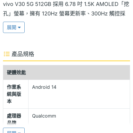
vivo V30 5G 512GB 採用 6.78 吋 1.5K AMOLED「挖
孔」螢幕，擁有 120Hz 螢幕更新率、300Hz 觸控採
樣率，且螢幕具備最高 2,800nits 局部峰值亮度，支
展開
援光學螢幕指辨識。螢幕通過 SGS 低藍光認證，搭配
生物辨識亮度調節功能，系統會動態調節顯示亮度，
帶給用戶舒適的視覺體驗。
產品規格
一件式雲階設計
硬體效能
vivo V30 5G 512GB 針對主鏡頭模組採用一件式雲階
作業系
Android 14
設計，提供「花似錦」、「青澈」顏色款式，搭配雙
統與版
曲面機身享有 7.45mm 的纖薄手感，具備不俗的握持
本
體驗。機身除了擁有 IP54 防塵防水等級，可應付日常
處理器
Qualcomm
基本保護外，隨著導入綜合緩衝結構，更能讓內部與
品牌
外部零件獲得較為安全的保障。