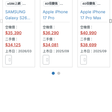
增距鏡 G2 Ultra 支援等效 400mm 至 8,100mm 超長
主相機
CMOS
eSIM上網
40倍變焦
40倍變焦
焦段的延伸拍攝應用，無論觀演、觀賽、賞鳥或野外
感光元
智慧防窺
三鏡頭
三鏡頭
SAMSUNG
Apple iPhone
Apple iPhone
件
SPen
鋁金屬
鋁金屬
生態紀錄，皆能輕鬆在行動裝置上完成遠距構圖與畫
Galaxy S26
17 Pro
17 Pro Max
Ultra
面記錄。
主相機
1.85
空機價：
空機價：
空機價：
$35,390
$36,290
$40,990
光圈F
二手價：
二手價：
二手價：
$34,125
$34,081
$38,699
主相機
35 mm
等效焦
上市日：2026/03
上市日：2025/09
上市日：2025/09
距
vivo X300 Ultra 功能特色
◎ 5G + 5G 雙卡雙待（支援 eSIM）
主相機
Yes
LED補
◎ Android 16 作業系統、OriginOS 6 操作介面
光燈
◎ 6.82 吋 3,168 x 1,440pixels 解析度 AMOLED 螢幕
（144Hz 螢幕更新率）
主相機
Yes
自動對
◎ 高通 Snapdragon 8 Elite Gen 5 八核心處理器
焦
◎ VS1+ 影像晶片