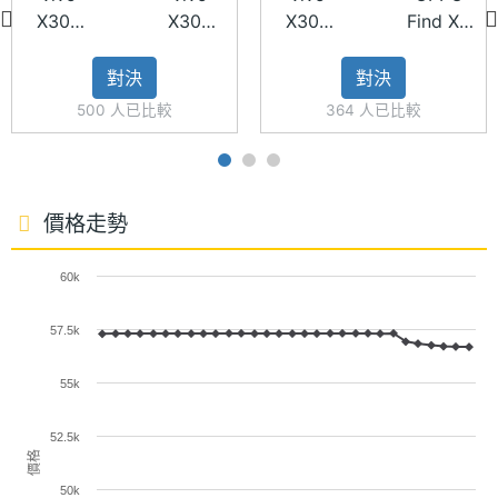
精準追焦與清晰成像。
儲存空
UFS4.1
X300
X300
X300
Find X9
間格式
Pro
Ultra
Ultra
Ultra
全焦段 4K 120fps 錄製
對決
對決
電池容
6600 mAh
vivo X300 Ultra 攜手蔡司推出「自然色彩 3.0」，並
量
500 人已比較
364 人已比較
全面對齊專業相機標準，實現全焦段直出 2,500 萬畫
顯示螢幕
素的攝影實力，同時以「口袋攝影機」為定位，提供
全焦段 4K 120fps、10-bit Log 專業錄影，並同步支
主螢幕
6.82 inch
價格走勢
尺寸
援 ARRI LogC3，搭配全新升級的 vivo Log 影像曲
60k
線，大幅拓展後製調色空間與創作彈性。另外還有提
主螢幕
3168x1440 pixels
供多款電影感色彩風格直出，搭載錄影調色盤系統，
解析度
57.5k
支援多維度色彩與風格微調，讓創作可依拍攝需求自
主螢幕
510 ppi
55k
由切換影像表現。
像素密
度
52.5k
價格
X300 Ultra 攝影師套裝
主螢幕
4500 nits
50k