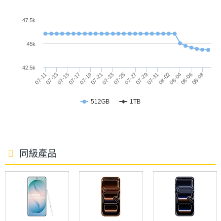
vivo X300 Ultra 特別推出 16GB + 1TB 大容量版本的
最大亮
「攝影師套裝」組合，其中內建兩款蔡司增距鏡，分
度
47.5k
別提供等效 400mm 的「vivo 蔡司增距镜 Gen2
主螢幕
AMOLED
45k
Ultra」，以及等效 200mm 的「vivo 蔡司增距镜
材質
Gen 2」，其他還有手柄、增距鏡手機殼、裝飾環、濾
42.5k
07-31
07-29
07-27
07-25
07-23
07-21
07-19
07-17
07-15
07-13
07-11
08-08
08-06
08-04
08-02
鏡轉接環、PGYTECH 時尚影像肩繩、鏡頭轉接環、
主螢幕
144 Hz
更新率
鏡頭前後蓋與 200mm/400mm 腳架環。
512GB
1TB
蔡司增距鏡 Gen 2 系列
vivo X300 Ultra 攝影師套裝內含兩款蔡司增距鏡，皆
同級產品
有搭載 3° OIS光學防手震技術，其中蔡司增距鏡 G2
相機規格
主打輕巧與高機動性，具備 2.35 倍放大倍率與
96mm 等效焦段，機身重量僅 158g，媲美口紅般的
主相機
2 億畫素
畫素
精巧體積，方便隨身攜帶並即時捕捉靈感瞬間。蔡司