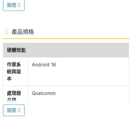
144Hz 自適應動態更新率，具備最高 4,500nits 局部
展開
峰值亮度，即使在陽光直射下也能清楚看見手機螢幕
畫面。機身外型延續經典的圓形相機模組，背蓋更採
用拼接設計與滾花紋理，大幅提高視覺辨識度；具備
產品規格
IP68 / IP69 防塵防水等級，確保手機擁有足夠的日常
保護力。
硬體效能
作業系
Android 16
高通 Snapdragon 8 Elite Gen 5
統與版
vivo X300 Ultra 搭載高通 Snapdragon 8 Elite Gen
本
5 旗艦平台與全新自研 VS1+ 影像晶片，提供 16GB +
處理器
Qualcomm
512GB、16GB + 1TB 等容量版本，讓手機不僅能實現
品牌
雙晶片深度協同運算，帶來強大的影像處理效能與能
展開
源效率，同時也擁有充足的儲存空間支撐影像創作。
處理器
Snapdragon 8 Elite Gen 5
型號
連線方面，支援 5G 上網、eSIM 服務、紅外線遙控、