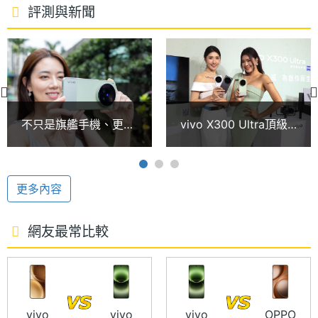
NFC、iPASS 一卡通服務，還能實現與蘋果裝置的互
處理器
4.6+3.62 GHz
評測與新聞
聯。續航配備 6,600mAh 藍海電池，支援 100W 極速
時脈
閃充、40W 無線閃充與 OTG 反向充電。
處理器
8
核心數
雙兩億畫素蔡司鏡頭
圖形處
Adreno 840
vivo X300 Ultra 搭載 14mm、35mm、85mm 三顆
不只是旗艦手機、更是
vivo X300 Ultra頂級
理器
不同焦段鏡頭，其中 14mm 的 5,000 萬畫素蔡司超廣
口袋相機！vivo X300
影像旗艦登台！價格、
Ultra雙2億畫素蔡司鏡
預購禮與攝影套裝一次
角鏡頭，透過大尺寸感光元件與精準光學設計，將超
RAM記
16 GB
頭體驗
看
憶體
廣角從過往的輔助視角，提升至可作為主力創作的影
更多內容
像工具；35mm 的 2 億畫素蔡司人文紀實鏡頭，則以
記憶體
LPDDR5X Ultra Pro
貼近人眼視角的經典焦段，兼顧真實感與敘事性，並
網友最常比較
格式
且支援 CIPA 6.5 專業級防手震；85mm 的 2 億畫素
ROM儲
1 TB, 512 GB
蔡司雲台級長焦鏡頭，結合 CIPA7.0 級防手震與進階
存空間
光學調校，面對高速移動或遠距抓拍場景，也能實現
vivo
vivo
vivo
OPPO