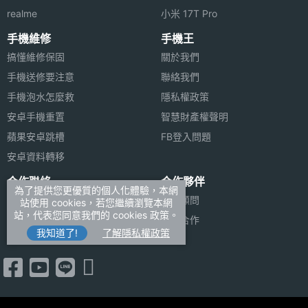
第二主
CMOS
◎ 採用 USB Type-C 規格（USB 3.2 Gen 2），支援
realme
小米 17T Pro
相機感
100W 極速閃充、40W 無線閃充、旁路充電
手機維修
手機王
光元件
◎ 曠野綠、雪峰白：162.98 x 76.81 x 8.49mm，
搞懂維修保固
關於我們
第二主
2.0
手機送修要注意
聯絡我們
237g。（玻璃背蓋）
相機光
手機泡水怎麼救
隱私權政策
◎ 火山黑：162.98 x 76.81 x 8.19mm，232g。（玻
圈F
安卓手機重置
智慧財產權聲明
璃纖維背蓋）
蘋果安卓跳槽
FB登入問題
第二主
14 mm
安卓資料轉移
相機等
※本文為 SOGI 手機王版權所有，未經授權不得轉載使用※
效焦距
合作聯絡
合作夥伴
為了提供您更優質的個人化體驗，本網
廣告刊登
法律顧問
站使用 cookies，若您繼續瀏覽本網
第三主
2 億畫素
站，代表您同意我們的 cookies 政策。
加入商店報價
媒體合作
相機畫
我知道了!
了解隱私權政策
新聞聯絡
素
第三主
CMOS
相機感