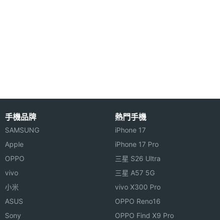
◎ 16GB + 512GB：曠野綠、雪峰白、火山黑
主相機
Yes
光學防
◎ 16GB + 1TB：曠野綠、火山黑
手震
◎ 16GB + 1TB 攝影師套裝：火山黑
◎ LPDDR5X Ultra Pro + UFS4.1
RAW檔
Yes
拍攝
◎ 前置 5,000 萬畫素鏡頭
◎ 後置 2 億畫素主鏡頭 + 5,000 萬畫素超廣角鏡頭 +
主相機
Yes
2 億畫素長焦鏡頭
8K錄影
手機品牌
熱門手機
◎ 蔡司 T* 鍍膜、蔡司全焦段人像大師
SAMSUNG
iPhone 17
主相機
Yes
◎ Wi-Fi 7、藍牙 6.0、NFC
UHD
Apple
iPhone 17 Pro
◎ IP68、IP69 防塵防水
4K錄影
OPPO
三星 S26 Ultra
◎ 臉部辨識、3D 超聲波單點指紋辨識
vivo
三星 A57 5G
第二主
5000 萬畫素
◎ NFC 門禁卡、蘋果互聯、紅外線遙控、iPASS 一卡
小米
vivo X300 Pro
相機畫
通服務
ASUS
OPPO Reno16
素
◎ 6,600mAh 藍海電池
Sony
OPPO Find X9 Pro