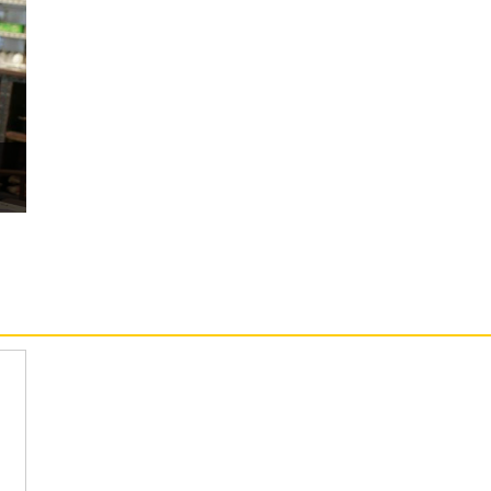
 14 操作介面
 LCD 螢幕（120Hz 螢幕更新率）
理器
畫素輔助鏡頭
1TB 儲存空間