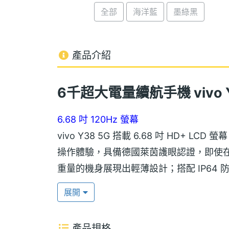
全部
海洋藍
墨綠黑
產品介紹
6千超大電量續航手機 vivo Y
6.68 吋 120Hz 螢幕
vivo Y38 5G 搭載 6.68 吋 HD+ 
操作體驗，具備德國萊茵護眼認證，即使在陽
重量的機身展現出輕薄設計；搭配 IP64
有保障。提供 300% 大音量模式，外出
展開
高通 S4 Gen 2 處理器
產品規格