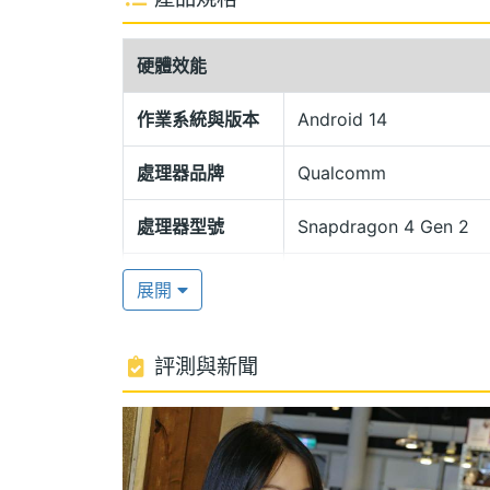
vivo Y38 5G 搭載 4nm 製程的高通 Snap
作業系統、Funtouch OS 14 操作介面，
硬體效能
度和流暢的多任務能力；具備 RAM 擴展記憶
6,000mAh 電池，支援 44W 快充速度，
作業系統與版本
Android 14
處理器品牌
Qualcomm
5,000 萬畫素主鏡頭
vivo Y38 5G 後置 5,000 萬畫素
處理器型號
Snapdragon 4 Gen 2
太陽紋錶盤鏡頭環設計，展現細緻質感，主
處理器核心數
8
間，隨心創作令人驚艷的影音作品；800
展開
隨意切換，使的皮膚色調更柔和，即便光
圖形處理器
Adreno 613
評測與新聞
RAM記憶體
8 GB
記憶體格式
LPDDR4X
vivo Y38 5G 功能特色