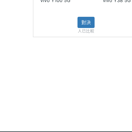
vivo Y100 5G
vivo Y38 5G
※本文為 SOGI 手機王版權所有，未經授權不得轉載使
對決
人已比較
相機規格
主相機畫素
5000 萬畫素
主相機感光元件
CMOS
主相機光圈F
1.8
主相機LED補光
Yes
燈
主相機自動對焦
Yes