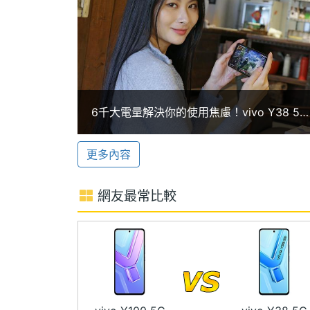
ROM儲存空間
256 GB
◎ 5G + 5G 雙卡雙待
儲存空間格式
UFS2.2
◎ Android 14 作業系統、Funtouch OS
◎ 6.68 吋 1,608 x 720pixels 解析度
電池容量
6000 mAh
◎ IP64 防塵防水
顯示螢幕
◎ 高通 Snapdragon 4 Gen 2 八核心處
6千大電量解決你的使用焦慮！vivo Y38 5G
◎ 8GB RAM / 256GB ROM
防水手機開箱
主螢幕尺寸
6.68 inch
◎ 前置 800 萬畫素鏡頭
更多內容
◎ 後置 5,000 萬畫素主鏡頭 + 200 萬
主螢幕解析度
1608x720 pixels
網友最常比較
◎ Wi-Fi 5、藍牙 5.1
主螢幕像素密度
264 ppi
◎ 6,000mAh 電池
◎ 採用 USB Type-C 規格支援 44W 快充
主螢幕材質
LCD
◎支援 MicroSD 記憶卡擴充，最高可擴充 
主螢幕觸控
Yes
◎ 側邊指紋辨識
主螢幕更新率
120 Hz