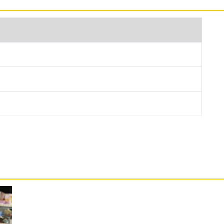
dragon 4 Gen 2 八核心處理器，運行 Android 14
配備 8GB RAM / 256GB ROM，擁有不俗的處理速
體，可額外擴充至 8 + 8GB RAM 記憶體。內建
從 0% 充電到 50% 只需要 36 分鐘，充電更快速。
主鏡頭 + 200 萬畫素輔助鏡頭，外觀採用與高級腕錶相同的
鏡頭 AF 自動對焦，輕鬆捕捉生活中的每個精彩瞬
萬前置人像鏡頭內建人像補光，擁有數種美妝效果可
線不足，也能拍出細節滿滿的人像照。