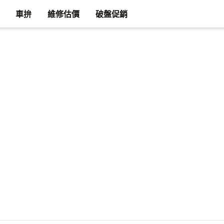
車拚
維修估價
破盤促銷