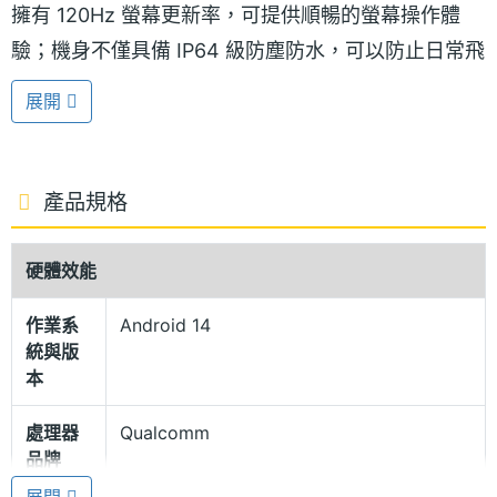
擁有 120Hz 螢幕更新率，可提供順暢的螢幕操作體
驗；機身不僅具備 IP64 級防塵防水，可以防止日常飛
濺水及進塵干擾，分別推出「奶油白」、「可可棕」
展開
兩款全新配色。
高通 Sapdragon 6 Gen 1 八核心
產品規格
vivo V30e 5G 搭載全台首發台積電 4nm 製程的
Qualcomm Snapdragon 6 Gen 1 行動平台，採用
硬體效能
Nano-SIM 卡槽，支援 5G 與雙卡雙待，提供 Wi-Fi
作業系
Android 14
5、藍牙 5.1、NFC 以及 VoLTE 與 VoWiFi 功能。配備
統與版
5,500mAh 電池，支援 44W 極速閃充。
本
處理器
Qualcomm
5,000 萬畫素主鏡頭
品牌
vivo V30e 5G 後置 5,000 萬畫素主鏡頭 + 800 萬畫