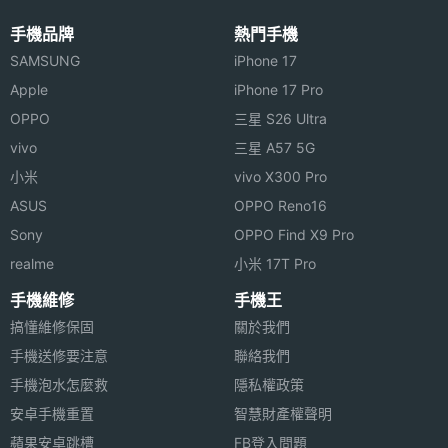
主相機
Yes
手機品牌
熱門手機
LED補
光燈
SAMSUNG
iPhone 17
Apple
iPhone 17 Pro
主相機
Yes
OPPO
三星 S26 Ultra
自動對
vivo
三星 A57 5G
焦
小米
vivo X300 Pro
主相機
Yes
ASUS
OPPO Reno16
UHD
Sony
OPPO Find X9 Pro
4K錄影
realme
小米 17T Pro
手機維修
手機王
第二主
800 萬畫素
相機畫
搞懂維修保固
關於我們
素
手機送修要注意
聯絡我們
手機泡水怎麼救
隱私權政策
第二主
CMOS
安卓手機重置
智慧財產權聲明
相機感
蘋果安卓跳槽
FB登入問題