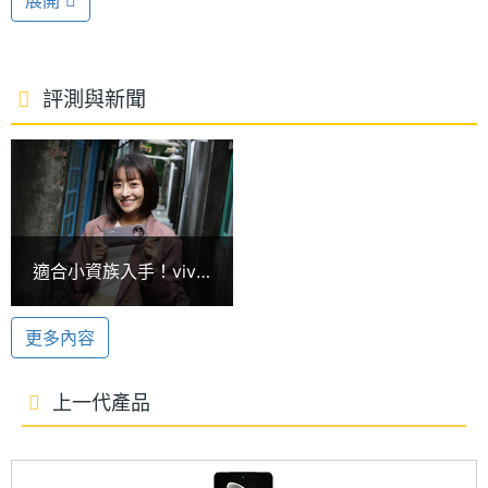
展開
素廣角鏡頭，主鏡頭擁有 Sony IMX882 感光元件，
處理器
Snapdragon 6 Gen 1
型號
大幅提升進光亮度，內建多巴胺底片相框、人像風格
濾鏡，支援 4K 高清錄影，搭載一鍵拍攝、一鍵成片
處理器
8
評測與新聞
的微影片功能。
核心數
圖形處
Adreno 710
柔光人像系統 3.0
理器
vivo V30e 5G 導入「柔光人像 3.0」技術，可提供較
RAM記
8 GB
一般閃光燈高出 9 倍的補光面積，柔和度更較一般閃
適合小資族入手！vivo
憶體
光燈提升 45 倍，且智慧色溫調節還可自動偵測周圍
V30e 5G不只拍人好
看，電池續航更耐用
環境，提供最適合的拍攝光源。
ROM儲
256 GB
更多內容
存空間
上一代產品
電池容
5500 mAh
量
vivo V30e 5G 功能特色