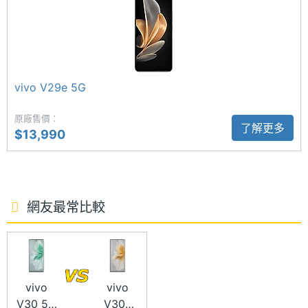
顯示螢幕
◎ 5G + 5G 雙卡雙待
主螢幕
6.78 inch
◎ Android 14 作業系統、Funtouch OS 14 操作介
尺寸
面
◎ 6.78 吋 2,400 x 1,080pixels 解析度 AMOLED 觸
vivo V29e 5G
主螢幕
2400x1080 pixels
解析度
控螢幕（120Hz 螢幕更新率）
原廠售價：
了解更多
◎ Qualcomm Snapdragon 6 Gen 1 八核心處理器
$13,990
主螢幕
388 ppi
◎ 8GB RAM / 256GB ROM
像素密
度
◎ 前置 3,200 萬畫素鏡頭
◎ 後置 5,000 萬畫素主鏡頭 + 800 萬畫素廣角鏡頭
主螢幕
AMOLED
網友最常比較
◎ 冷暖柔光環
材質
◎ Wi-Fi 5、藍牙 5.1、NFC、VoLTE、VoWiFi
主螢幕
Yes
◎ 隱形指紋辨識、臉部辨識
觸控
◎ 5,500mAh 電池
vivo
vivo
V30 5G
V30e
主螢幕
120 Hz
◎ 採用 USB Type-C 規格，支援 44W 極速閃充