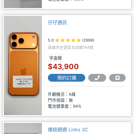
仔仔通訊
5.0
(2999)
高雄市左營區文自路184號
宇宙橙
$43,900
預約訂購
外觀機況：A級
門市保固：無
電池健康度：94%
連結網通 Links 3C