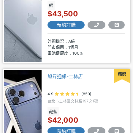
銀
$43,500
預約訂購
外觀機況：A級
門市保固：1個月
電池健康度：100%
精選
旭昇通訊-士林店
4.9
(850)
台北市士林區文林路197之1號
藏藍
$42,000
預約訂購