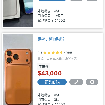
外觀機況：A級
門市保固：12個月
電池健康度：100%
駿琳手機行動館
4.9
(499)
高雄市三民區大昌二路509號
宇宙橙
$43,000
預約訂購
外觀機況：A級
門市保固：3個月
電池健康度：100%