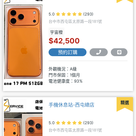
5.0
(293)
台中市西屯區太原路一段181號
宇宙橙
$42,500
預約訂購
外觀機況：A級
門市保固：1個月
電池健康度：93%
精選
手機休息站-西屯總店
5.0
(293)
台中市西屯區太原路一段181號