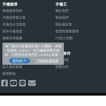
手機維修
手機王
搞懂維修保固
關於我們
手機送修要注意
聯絡我們
手機泡水怎麼救
隱私權政策
安卓手機重置
智慧財產權聲明
蘋果安卓跳槽
FB登入問題
安卓資料轉移
為了提供您更優質的個人化體驗，本網
站使用 cookies，若您繼續瀏覽本網
合作聯絡
合作夥伴
站，代表您同意我們的 cookies 政策。
廣告刊登
法律顧問
我知道了!
了解隱私權政策
加入商店報價
媒體合作
新聞聯絡
Copyright © 1999-2026 首機網路股份有限公司 All rights reserved.