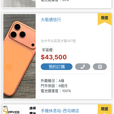
精選
大衛通信行
台中市北區英才路167號
宇宙橙
$43,500
預約訂購
外觀機況：A級
門市保固：6個月
電池健康度：100%
精選
手機休息站-西屯總店