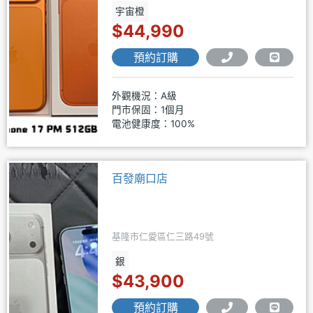
宇宙橙
$44,990
預約訂購
外觀機況：A級
門市保固：1個月
電池健康度：100%
百發廟口店
基隆市仁愛區仁三路49號
銀
$43,900
預約訂購