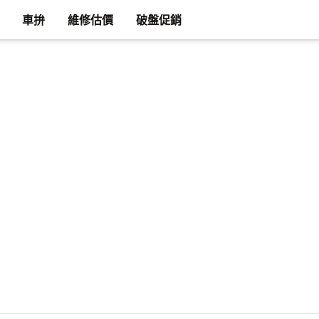
車拚
維修估價
破盤促銷