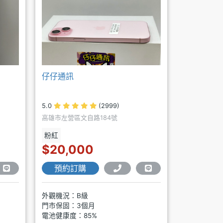
仔仔通訊
5.0
(2999)
高雄市左營區文自路184號
粉紅
$20,000
預約訂購
外觀機況：B級
門市保固：3個月
電池健康度：85%