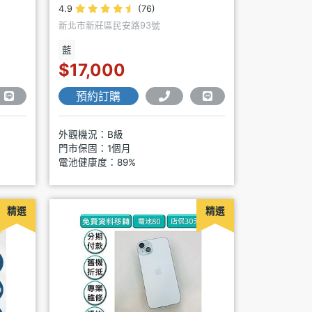
4.9
(76)
新北市新莊區民安路93號
藍
$17,000
預約訂購
外觀機況：B級
門市保固：1個月
電池健康度：89%
精選
精選