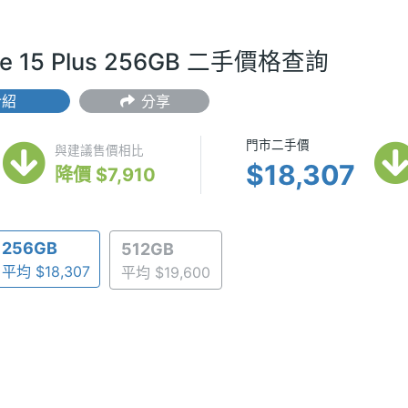
one 15 Plus 256GB 二手價格查詢
介紹
分享
(最低) $28,490
門市二手價 $
門市二手價
與建議售價相比
$18,307
降價 $7,910
256GB
512GB
平均 $18,307
平均 $19,600