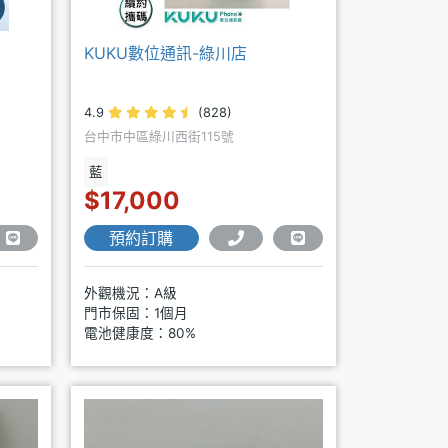
KUKU數位通訊-綠川店
4.9
(828)
台中市中區綠川西街115號
藍
$17,000
預約訂購
外觀機況：A級
門市保固：1個月
電池健康度：80%