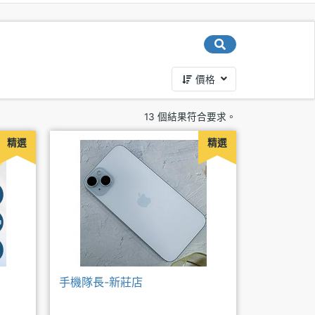
價格
13 個結果符合要求。
精選
精選
手機隊長-新莊店