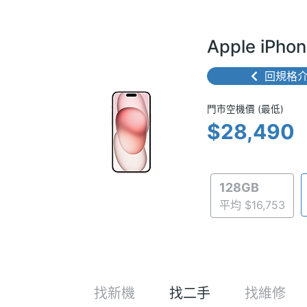
Apple iPh
回規格
門市空機價 
門市空機價 (最低)
$28,490
128GB
平均 $16,753
找新機
找二手
找維修