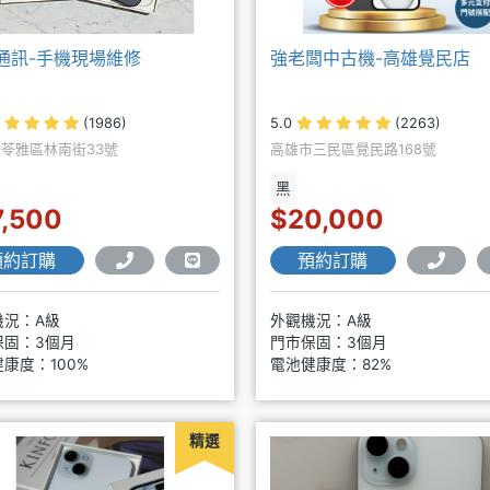
通訊-手機現場維修
強老闆中古機-高雄覺民店
(1986)
5.0
(2263)
苓雅區林南街33號
高雄市三民區覺民路168號
黑
7,500
$20,000
預約訂購
預約訂購
機況：A級
外觀機況：A級
保固：3個月
門市保固：3個月
康度：100%
電池健康度：82%
精選