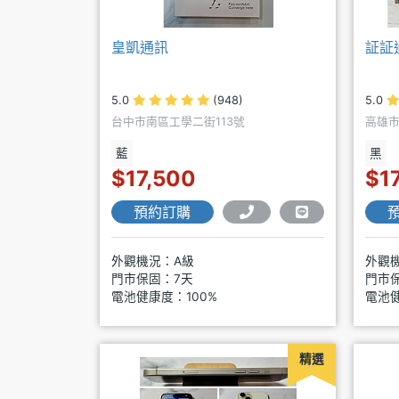
皇凱通訊
証証
5.0
(948)
5.0
台中市南區工學二街113號
高雄市
藍
黑
$17,500
$1
預約訂購
外觀機況：A級
外觀
門市保固：7天
門市
電池健康度：100%
電池健
精選