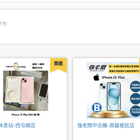
不拘
精選
休息站-西屯總店
強老闆中古機-高雄覺民店