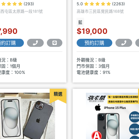
(293)
5.0
(2263)
西屯區太原路一段181號
高雄市三民區覺民路168號
藍
7,990
$19,000
預約訂購
預約訂購
機況：B級
外觀機況：B級
保固：1個月
門市保固：3個月
康度：100%
電池健康度：91%
精選