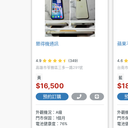
懇得機通訊
蘋果
4.9
(349)
4.6
高雄市苓雅區三多一路291號
台南市
黃
藍
$16,500
$1
預約訂購
外觀機況：A級
外觀
門市保固：1個月
門市
電池健康度：76%
電池健