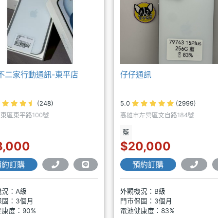
不二家行動通訊-東平店
仔仔通訊
(248)
5.0
(2999)
東區東平路100號
高雄市左營區文自路184號
藍
8,000
$20,000
預約訂購
預約訂購
機況：A級
外觀機況：B級
保固：3個月
門市保固：3個月
康度：90%
電池健康度：83%