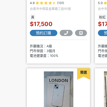
4.9
(131)
5.0
台南市中西區金華路三段95號
台中市
黃
粉紅
$17,500
$1
預約訂購
外觀機況：A級
外觀
門市保固：3個月
門市
電池健康度：100%
電池健
精選