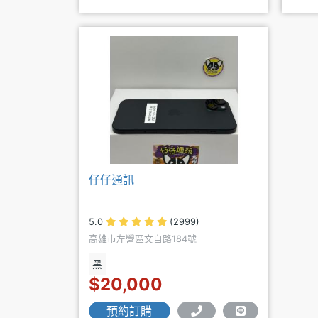
仔仔通訊
5.0
(2999)
高雄市左營區文自路184號
黑
$20,000
預約訂購