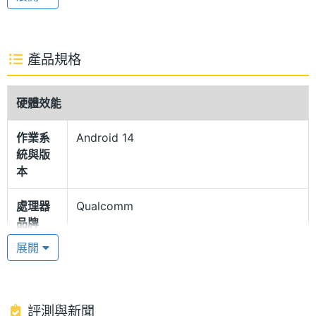
見手機螢幕畫面。通過德國萊茵 TÜV Rheinland 低藍
光、無頻閃認證，確保友善舒適的觀看體驗。
產品規格
IP64 生活防水
POCO F6 的相機模組採用充滿活力和衝擊力的三角形
硬體效能
排列，機身除了配備雙揚聲器外，更具備 IP64 生活防
作業系
Android 14
水等級，搭配正面螢幕覆蓋的康寧大猩猩 Victus 玻
統與版
璃，提供一定的保護能力。內建螢幕下指紋辨識，可
本
實現快速、安全的手機解鎖體驗，支援空中手勢控制
處理器
Qualcomm
功能，強化日常手機操作能力。
品牌
展開
高通驍龍 8s Gen 3
處理器
Snapdragon 8s Gen 3
型號
POCO F6 搭載 Qualcomm Snapdragon 8s Gen 3 八
核心處理器，特別導入環形冷泵的 LiquidCool 水冷技
處理器
3.0+2.8+2.0 GHz
評測與新聞