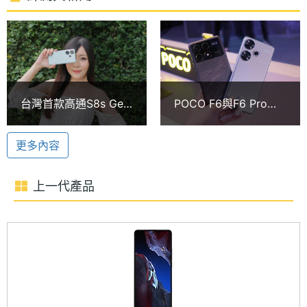
術 4.0，升級狂暴引擎 3.0，好讓用戶在激烈的遊戲對
時脈
戰中也能保持涼爽精神。內建 12GB RAM／512GB
處理器
8
ROM ，支援 5G + 5G 雙卡雙待，提供 Wi-Fi 6、藍牙
核心數
5.4、紅外線遙控功能、NFC；配備 5,000mAh 電
圖形處
Adreno 735
池，支援 90W 超級快充。
台灣首款高通S8s Gen
POCO F6與F6 Pro杜
理器
3上市手機 POCO F6
拜發表直擊、規格比較
開箱跑分實測
6月台灣上市
5,000 萬畫素三鏡頭
RAM記
12 GB
更多內容
憶體
POCO F6 後置三鏡頭主相機，分別為 5,000 萬畫素
主相機 + 800 萬畫素 120 度超廣角鏡頭，主相機具備
上一代產品
記憶體
LPDDR5X
OIS 光學防手震、 EIS 數位防手震功能，拍攝時有效
格式
減少影像模糊感。支援 P3 廣色域，新升級的背景模糊
ROM儲
512 GB
人像與運動抓拍，能夠快速捕捉美麗人像與移動物
存空間
體，搭配全新 AI 編輯功能，創造更多作品；前置
2,000 萬畫素自拍鏡頭，具備 AI 臉部辨識功能。
儲存空
UFS4.0