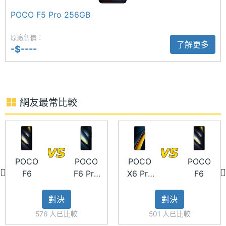
間格式
POCO F5 Pro 256GB
電池容
5000 mAh
原廠售價：
量
了解更多
-$----
POCO F6 功能特色
顯示螢幕
◎ 5G + 5G 雙卡雙待
主螢幕
6.67 inch
◎ Android 14 作業系統、Xiaomi HyperOS 操作介面
尺寸
網友最常比較
◎ 6.67 吋 2,712 x 1,220piexls FHD+ AMOLED 螢幕
主螢幕
2712x1220 pixels
（120Hz 螢幕更新率）
解析度
◎ Qualcomm Snapdragon 8s Gen 3 八核心處理器
◎ 12GB RAM／512GB ROM
POCO
POCO
POCO
POCO
主螢幕
94.25 %
F6
F6 Pro
X6 Pro
F6
佔比
◎ 前置 2,000 萬畫素鏡頭
512GB
5G
◎ 後置 5,000 萬畫素鏡頭 + 800 萬畫素鏡頭
主螢幕
2400 nits
對決
對決
◎ Wi-Fi 6、藍牙 5.4、NFC
最大亮
576 人已比較
501 人已比較
度
◎ 人臉解鎖、螢幕下指紋辨識