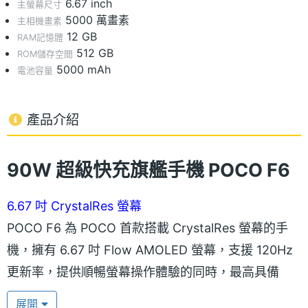
6.67 inch
主螢幕尺寸
5000 萬畫素
主相機畫素
12 GB
RAM記憶體
512 GB
ROM儲存空間
5000 mAh
電池容量
產品介紹
90W 超級快充旗艦手機 POCO F6
6.67 吋 CrystalRes 螢幕
POCO F6 為 POCO 首款搭載 CrystalRes 螢幕的手
機，擁有 6.67 吋 Flow AMOLED 螢幕，支援 120Hz
更新率，提供順暢螢幕操作體驗的同時，最高具備
2,400nits 螢幕峰值亮度，即便太陽直射下也能清楚看
展開