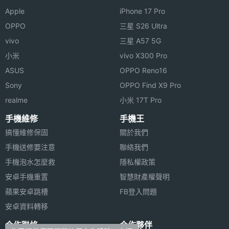
Apple
iPhone 17 Pro
OPPO
三星 S26 Ultra
vivo
三星 A57 5G
相機規格
小米
vivo X300 Pro
主相機
5000 萬畫素
ASUS
OPPO Reno16
畫素
Sony
OPPO Find X9 Pro
realme
小米 17T Pro
主相機
CMOS
感光元
手機維修
手機王
件
搞懂維修保固
關於我們
手機送修要注意
聯絡我們
主相機
1.59
手機泡水怎麼救
隱私權政策
光圈F
安卓手機重置
智慧財產權聲明
蘋果安卓跳槽
FB登入問題
主相機
Yes
LED補
安卓資料轉移
光燈
合作聯絡
合作夥伴