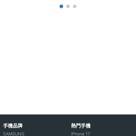
◎ 配備 5,000mAh 電池
主螢幕
AMOLED
◎ 採用 USB Type-C 規格，支援 90W 超快速充電
材質
※本文為 SOGI 手機王版權所有，未經授權不得轉載使用※
主螢幕
Gorilla Glass Victus
耐用性
主螢幕
Yes
觸控
主螢幕
120 Hz
更新率
主螢幕
480 Hz
觸控採
樣率
手機品牌
熱門手機
SAMSUNG
iPhone 17