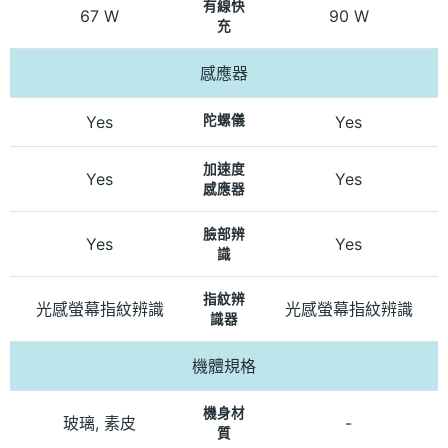
有線快
67 W
90 W
充
感應器
Yes
陀螺儀
Yes
加速度
Yes
Yes
感應器
臉部辨
Yes
Yes
識
指紋辨
光感螢幕指紋辨識
光感螢幕指紋辨識
識器
機體規格
機身材
玻璃, 素皮
-
質