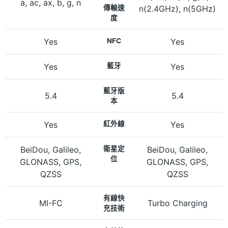
a, ac, ax, b, g, n
傳輸速
n(2.4GHz), n(5GHz)
度
Yes
NFC
Yes
Yes
藍牙
Yes
藍牙版
5.4
5.4
本
Yes
紅外線
Yes
BeiDou, Galileo,
衛星定
BeiDou, Galileo,
位
GLONASS, GPS,
GLONASS, GPS,
QZSS
QZSS
有線快
MI-FC
Turbo Charging
充技術