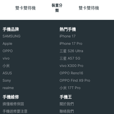
裝置分
雙卡雙待機
雙卡雙待機
類
手機品牌
熱門手機
SAMSUNG
iPhone 17
Apple
iPhone 17 Pro
OPPO
三星 S26 Ultra
vivo
三星 A57 5G
小米
vivo X300 Pro
ASUS
OPPO Reno16
Sony
OPPO Find X9 Pro
realme
小米 17T Pro
手機維修
手機王
搞懂維修保固
關於我們
手機送修要注意
聯絡我們