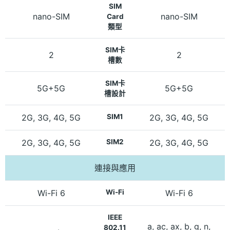
SIM
nano-SIM
nano-SIM
Card
類型
SIM卡
2
2
槽數
SIM卡
5G+5G
5G+5G
槽設計
2G, 3G, 4G, 5G
SIM1
2G, 3G, 4G, 5G
2G, 3G, 4G, 5G
SIM2
2G, 3G, 4G, 5G
連接與應用
Wi-Fi 6
Wi-Fi
Wi-Fi 6
IEEE
a, ac, ax, b, g, n,
802.11