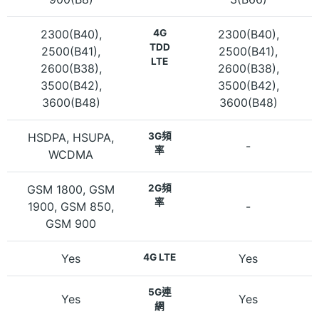
2300(B40),
4G
2300(B40),
TDD
2500(B41),
2500(B41),
LTE
2600(B38),
2600(B38),
3500(B42),
3500(B42),
3600(B48)
3600(B48)
HSDPA, HSUPA,
3G頻
-
率
WCDMA
GSM 1800, GSM
2G頻
率
1900, GSM 850,
-
GSM 900
Yes
4G LTE
Yes
5G連
Yes
Yes
網