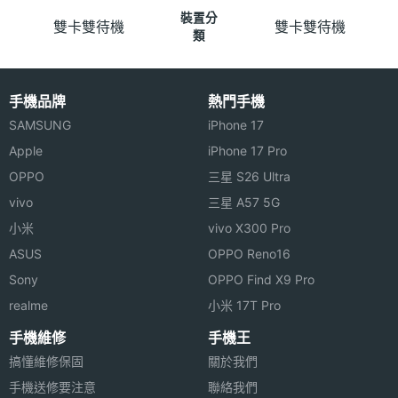
裝置分
雙卡雙待機
雙卡雙待機
類
手機品牌
熱門手機
SAMSUNG
iPhone 17
Apple
iPhone 17 Pro
OPPO
三星 S26 Ultra
vivo
三星 A57 5G
小米
vivo X300 Pro
ASUS
OPPO Reno16
Sony
OPPO Find X9 Pro
realme
小米 17T Pro
手機維修
手機王
搞懂維修保固
關於我們
手機送修要注意
聯絡我們