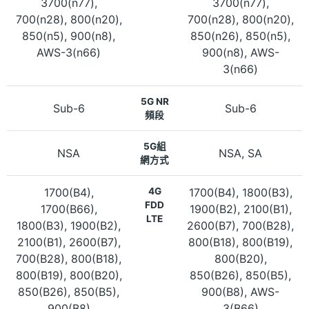
3700(n77),
3700(n77),
700(n28), 800(n20),
700(n28), 800(n20),
850(n5), 900(n8),
850(n26), 850(n5),
AWS-3(n66)
900(n8), AWS-
3(n66)
5G NR
Sub-6
Sub-6
頻段
5G組
NSA
NSA, SA
網方式
1700(B4),
4G
1700(B4), 1800(B3),
FDD
1700(B66),
1900(B2), 2100(B1),
LTE
1800(B3), 1900(B2),
2600(B7), 700(B28),
2100(B1), 2600(B7),
800(B18), 800(B19),
700(B28), 800(B18),
800(B20),
800(B19), 800(B20),
850(B26), 850(B5),
850(B26), 850(B5),
900(B8), AWS-
900(B8)
3(B66)