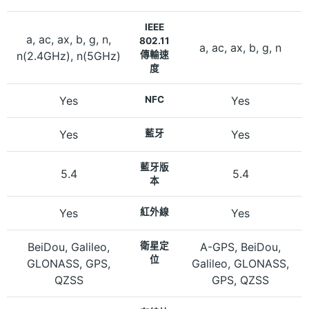
IEEE
a, ac, ax, b, g, n,
802.11
a, ac, ax, b, g, n
n(2.4GHz), n(5GHz)
傳輸速
度
Yes
NFC
Yes
Yes
藍牙
Yes
藍牙版
5.4
5.4
本
Yes
紅外線
Yes
BeiDou, Galileo,
衛星定
A-GPS, BeiDou,
位
GLONASS, GPS,
Galileo, GLONASS,
QZSS
GPS, QZSS